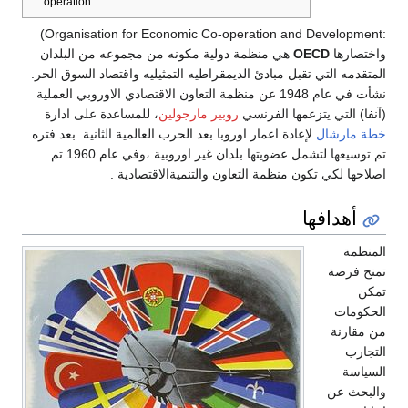
operation.
:Organisation for Economic Co-operation and Development)
واختصارها
OECD
هي منظمة دولية مكونه من مجموعه من البلدان
المتقدمه التي تقبل مبادئ الديمقراطيه التمثيليه واقتصاد السوق الحر.
نشأت في عام 1948 عن منظمة التعاون الاقتصادي الاوروبي العملية
(آنفا) التي يتزعمها الفرنسي
روبير مارجولين
، للمساعدة على ادارة
خطة مارشال
لإعادة اعمار اوروبا بعد الحرب العالمية الثانية. بعد فتره
تم توسيعها لتشمل عضويتها بلدان غير اوروبية ،وفي عام 1960 تم
اصلاحها لكي تكون منظمة التعاون والتنميةالاقتصادية .
أهدافها
المنظمة
تمنح فرصة
تمكن
الحكومات
من مقارنة
التجارب
السياسة
والبحث عن