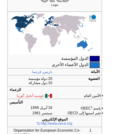
Logo
الدول المؤسسة
الدول الأعضاء الأخرى
الأمانة
باريس
,
فرنسا
العضوية
20 دولة مؤسسة
10 دول مشاركة
الزعماء
• الأمين العام
خوسيه أنخيل گوريا
التأسيس
1
16 أبريل 1948
• بإسم OEEC
• تغير اسمها إلى OECD
سبتمبر 1961
الموقع الإلكتروني
http://www.oecd.org
Organisation for European Economic Co-