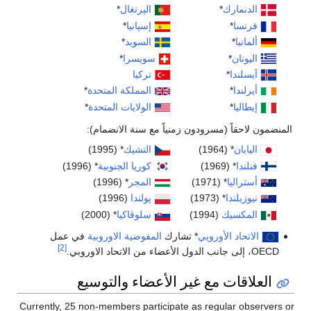
الدنمارك
*
الپرتغال
*
فرنسا
*
إسپانيا
*
ألمانيا
*
السويد
*
اليونان
*
سويسرا
*
آيسلندا
*
تركيا
أيرلندا
*
المملكة المتحدة
*
إيطاليا
*
الولايات المتحدة
*
المنضمون لاحقاً (مسرودون زمنياً مع سنة الانضمام):
اليابان
* (1964)
التشيك
* (1995)
فنلندا
* (1969)
كوريا الجنوبية
* (1996)
أستراليا
* (1971)
المجر
* (1996)
نيوزيلندا
* (1973)
پولندا
(1996)
المكسيك
(1994)
سلوڤاكيا
* (2000)
الاتحاد الأوروپي
* تشارك
المفوضية الاوروبية
في عمل
[2]
OECD، إلى جانب الدول الأعضاء من الاتحاد الاوروبي.
العلاقات مع غير الأعضاء والتوسيع
Currently, 25 non-members participate as regular observers or