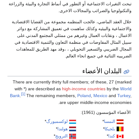
تبحث التغيرات الاجتماعية أو التطور في أنماط التجارة والبيئة والزراعة
والتكنولوجيا والضرائب والمجالات الاخرى.
خلال العقد الماضي، عالجت المنظمه مجموعة من القضايا الاقتصادية
والاجتماعية والبيئيه وكذلك ساهمت في تعميق المشاركة مع دوائر
الاعمال ، ونقابات العمال وغيرهم من ممثلي المجتمع المدني.على
سبيل المثال المفاوضات في منظمة التعاون والتنمية الاقتصادية في
المجال الضريبي والتسعير التحويلي ، ،وقد مهد الطريق للمعاهدات
الضريبيه الثنائية في جميع انحاء العالم.
البلدان الأعضاء
There are currently thirty full members; of these, 27 (marked
with *) are described as
high-income countries
by the
World
[1]
Bank
.
The remaining members,
Poland
,
Mexico
and
Turkey
,
are upper middle-income economies.
الأعضاء المؤسسون (1961):
النمسا
*
لوكسمبورگ
*
بلجيكا
*
هولندا
*
كندا
*
النرويج
*