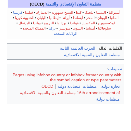
منظمة التعاون الإقتصادي والتنمية
(OECD)
أستراليا
•
النمسا
•
بلجيكا
•
كندا
•
السيخ جمهورية
•
الدنمارك
•
فنلندا
•
فرنسا
•
ألمانيا
•
اليونان
•
المجر
•
آيسلندا
•
آيرلندا
•
إيطاليا
•
اليابان
•
الجنوبية كوريا
•
لوكسمبورج
•
المكسيك
•
هولندا
•
نيوزلندا
•
النرويج
•
بولندا
•
البرتغال
•
سلوفاكيا
•
أسبانيا
•
السويد
•
سويسرا
•
تركيا
•
المملكة المتحدة
•
الولايات المتحدة
الكلمات الدالة:
الحرب العالمية الثانية
منظمة التعاون والتنمية الاقتصادية
تصنيفات
:
Pages using infobox country or infobox former country with
the symbol caption or type parameters
تجارة دولية
منظمات اقتصادية دولية
OECD
16th arrondissement of منظمة التعاون والتنمية الاقتصادية
منظمات دولية