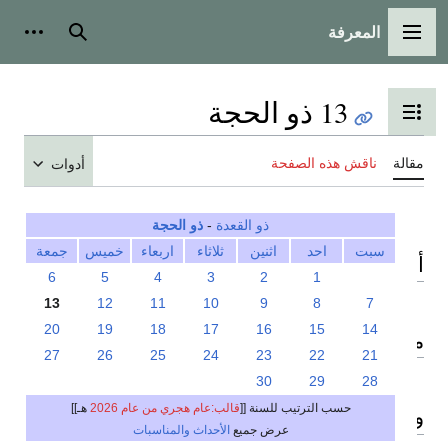
المعرفة
القائمة الرئيسية
بحث
أدوات
13 ذو الحجة
تبديل عرض جدول المحتويات
مقالة
ناقش هذه الصفحة
أدوات
ذو القعدة
-
ذو الحجة
سبت
احد
اثنين
ثلاثاء
اربعاء
خميس
جمعة
أحداث
6
5
4
3
2
1
13
12
11
10
9
8
7
20
19
18
17
16
15
14
مواليد
27
26
25
24
23
22
21
30
29
28
حسب الترتيب للسنة [[
قالب:عام هجري من عام 2026
هـ]]
وفيات
عرض جميع
الأحداث والمناسبات