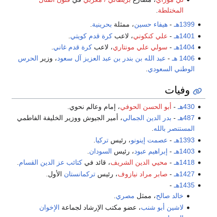
المختلطة
.
1399هـ
-
هيفاء حسين
، ممثلة
بحرينية
.
1401هـ
-
علي كنكوني
، لاعب
كرة قدم
كويتي
.
1404هـ
-
سولي علي مونتاري
، لاعب
كرة قدم
غاني
.
1406 هـ
-
عبد الله بن بندر بن عبد العزيز آل سعود
، وزير
الحرس
الوطني السعودي
.
وفيات
430هـ
-
أبو الحسن الحوفي
، إمام وعالم نحوي.
487هـ
-
بدر الدين الجمالي
، أمير الجيوش ووزير الخليفة الفاطمي
المستنصر بالله
.
1393هـ
-
عصمت إينونو
، رئيس
تركيا
.
1403هـ
-
إبراهيم عبود
، رئيس
السودان
.
1418هـ
-
محيي الدين الشريف
، قائد في
كتائب عز الدين القسام
.
1427هـ
-
صابر مراد نيازوف
، رئيس
تركمانستان
الأول.
1435هـ
-
خالد صالح
، ممثل
مصري
.
لاشين أبو شنب
، عضو مكتب الإرشاد لجماعة
الإخوان