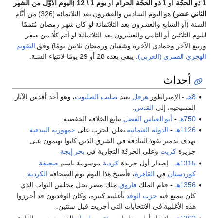
1 ذو الحجَّة
أو
1 ذو الحجَّة الحرام
أو
يوم 1 \ 12 (اليوم الأوَّل من الشهر
الثاني عشر)
هو اليوم السادس والعشرون بعد الثلاثمائة (326) من أيَّام
السنة (أو السابع والعشرون بعد الثلاثمائة لو كان شهر رمضان مُتممًا
لليوم الثلاثين أو الثامن والعشرون بعد الثلاثمائة لو أتم كلًا من صفر
وربيع الآخر وجمادى الآخرة وشعبان ورمضان ثلاثين يومًا) وفق
التقويم
الهجري القمري (العربي)
. يبقى بعده 28 أو 29 يومًا لانتهاء السنة.
أحداث
8هـ
- الإمبراطور
هرقل
يعيد
صليب الصلبوت
، وهو أحد أقدس الآثار
المسيحية، إلى
القدس
.
750هـ
-
أبو العباس الفضل
يبايع الخلافة الحفصية.
1126هـ
-
الدولة العثمانية
تعلن الحرب على
جمهورية البندقية
بهدف تدمير نفوذ البنادقة في الشرق الذين كانوا يهيمون على
جزيرة
كريت
وعلى الحركة التجارية في
بحر إيجة
1315هـ
- إصدار أول جريدة
كردية
موسومة باسم
صحيفة
كوردستان
في
القاهرة
، فأصبح هذا اليوم يوم الصحافة
الكردية
.
1356هـ
- قيام الملك
فاروق
ملك مصر بحل مجلس النواب الذي
كان يتمتع فيه
حزب الوفد
بأغلبية كبيرة، وكان الوفديون قد أحرزوا
هذه الأغلبية في الانتخابات التي أجريت قبل سنتين.
1362هـ
- انعقاد أولى جلسات
مؤتمر طهران
الذي جمع بين القادة