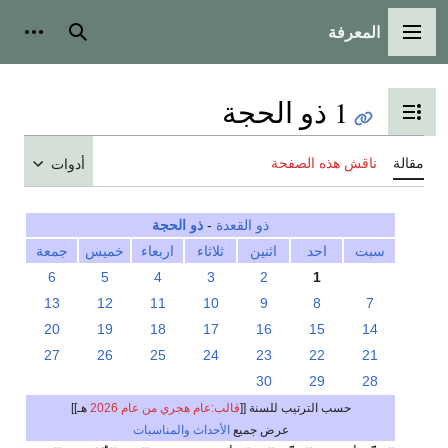
المعرفة
القائمة الرئيسية
بحث
أدوات
1 ذو الحجة
تبديل عرض جدول المحتويات
مقالة
ناقش هذه الصفحة
أدوات
ذو القعدة
-
ذو الحجة
سبت
احد
اثنين
ثلاثاء
اربعاء
خميس
جمعة
6
5
4
3
2
1
13
12
11
10
9
8
7
20
19
18
17
16
15
14
27
26
25
24
23
22
21
30
29
28
حسب الترتيب للسنة [[
قالب:عام هجري من عام 2026
هـ]]
عرض جميع
الأحداث والمناسبات