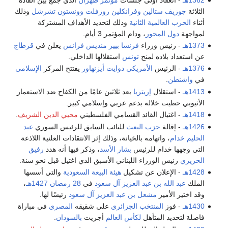
الثلاثة
جوزيف ستالين
وفرانكلين روزفلت
وونستون تشرشل
وذلك
أثناء
الحرب العالمية الثانية
وذلك لتحديد الأهداف المشتركة
لمواجهة
دول المحور
، ودام المؤتمر 3 أيام.
1373هـ
- رئيس وزراء
فرنسا
بيير منديس فرانس
يعلن في
قرطاج
عن استعداد بلاده لمنح
تونس
استقلالها الداخلي.
1376هـ
- الرئيس
الأمريكي
دوايت أيزنهاور
يفتتح المركز
الإسلامي
في
واشنطن
.
1413هـ
- استقلال
إريتريا
بعد ثلاثين عامًا من الكفاح ضد الاستعمار
الأثيوبي حظيت خلاله بدعم عربي وإسلامي كبير.
1418هـ
- اغتيال القائد القسامي الفلسطيني
محيي الدين الشريف
.
1426هـ
- إقالة
حزب البعث
للنائب السابق للرئيس السوري
عبد
الحليم خدام
، واتهامه بالخيانة، وذلك إثر الانتقادات العلنية اللاذعة
التي وجهها خدام للرئيس
بشار الأسد
، وذكر فيها أنه هدد
رفيق
الحريري
رئيس الوزراء اللبناني الأسبق الذي اغتيل قبل نحو سنة.
1428هـ
- الإعلان عن تشكيل
هيئة البيعة السعودية
والتي أسسها
الملك
عبد الله بن عبد العزيز آل سعود
في
28 رمضان
1427هـ
،
وقد اختير الأمير
مشعل بن عبد العزيز آل سعود
رئيسًا لها.
1430هـ
- فوز
المنتخب الجزائري
على شقيقه
المصري
في مباراة
فاصلة لتحديد المتأهل
لكأس العالم
أجريت
بالسودان
.