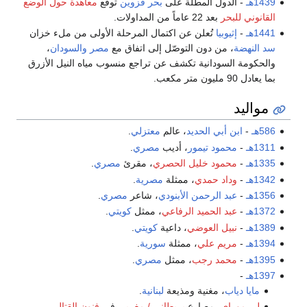
1439هـ
- الدول المطلة على
بحر قزوين
توقع
معاهدة حول الوضع
القانوني للبحر
بعد 22 عاماً من المداولات.
1441هـ
-
إثيوبيا
تُعلن عن اكتمال المرحلة الأولى من ملء خزان
سد النهضة
، من دون التوصّل إلى اتفاق مع
مصر
والسودان
،
والحكومة السودانية تكشف عن تراجع منسوب مياه النيل الأزرق
بما يعادل 90 مليون متر مكعب.
مواليد
586هـ
-
ابن أبي الحديد
، عالم
معتزلي
.
1311هـ
-
محمود تيمور
، أديب
مصري
.
1335هـ
-
محمود خليل الحصري
، مقرئ
مصري
.
1342هـ
-
وداد حمدي
، ممثلة
مصرية
.
1356هـ
-
عبد الرحمن الأبنودي
، شاعر
مصري
.
1372هـ
-
عبد الحميد الرفاعي
، ممثل
كويتي
.
1389هـ
-
نبيل العوضي
، داعية
كويتي
.
1394هـ
-
مريم علي
، ممثلة
سورية
.
1395هـ
-
محمد رجب
، ممثل
مصري
.
1397هـ
-
مايا دياب
، مغنية ومذيعة
لبنانية
.
لي موراي
، مصارع
بريطاني / مغربي
في
فنون القتال