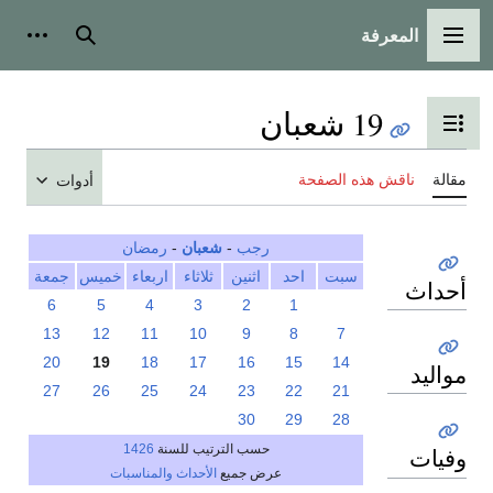
المعرفة
القائمة الرئيسية
بحث
أدوات
19 شعبان
تبديل عرض جدول المحتويات
مقالة
ناقش هذه الصفحة
أدوات
رجب
-
شعبان
-
رمضان
سبت
احد
اثنين
ثلاثاء
اربعاء
خميس
جمعة
أحداث
6
5
4
3
2
1
13
12
11
10
9
8
7
20
19
18
17
16
15
14
مواليد
27
26
25
24
23
22
21
30
29
28
حسب الترتيب للسنة
1426
وفيات
عرض جميع
الأحداث والمناسبات