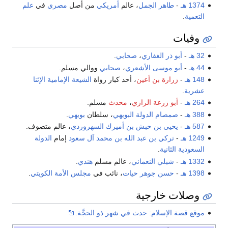
1374 هـ
-
طاهر الجمل
، عالم
أمريكي
من أصل
مصري
في
علم
التعمية
.
وفيات
32 هـ
-
أبو ذر الغفاري
،
صحابي
.
44 هـ
-
أبو موسى الأشعري
،
صحابي
ووالي مسلم.
148 هـ
-
زرارة بن أعين
، أحد كبار رواة
الشيعة الإمامية الإثنا
عشرية
.
264 هـ
-
أبو زرعة الرازي
،
محدث
مسلم.
388 هـ
-
صمصام الدولة البويهي
، سلطان
بويهي
.
587 هـ
-
يحيى بن حبش بن أميرك السهروردي
، عالم متصوف.
1249 هـ
-
تركي بن عبد الله بن محمد آل سعود
إمام
الدولة
السعودية الثانية
.
1332 هـ
-
شبلي النعماني
، عالم مسلم
هندي
.
1398 هـ
-
حسن جوهر حيات
، نائب في
مجلس الأمة الكويتي
.
وصلات خارجية
موقع قصة الإسلام: حدث في شهر ذو الحجَّة.