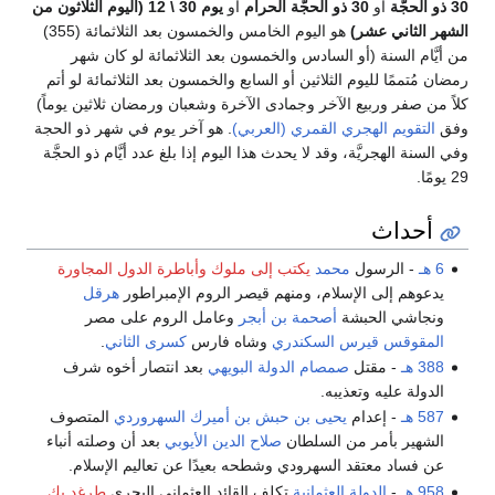
30 ذو الحجَّة
أو
30 ذو الحجَّة الحرام
أو
يوم 30 \ 12 (اليوم الثلاثون من
الشهر الثاني عشر)
هو اليوم الخامس والخمسون بعد الثلاثمائة (355)
من أيَّام السنة (أو السادس والخمسون بعد الثلاثمائة لو كان شهر
رمضان مُتممًا لليوم الثلاثين أو السابع والخمسون بعد الثلاثمائة لو أتم
كلاً من صفر وربيع الآخر وجمادى الآخرة وشعبان ورمضان ثلاثين يوماً)
وفق
التقويم الهجري القمري (العربي)
. هو آخر يوم في شهر ذو الحجة
وفي السنة الهجريَّة، وقد لا يحدث هذا اليوم إذا بلغ عدد أيَّام ذو الحجَّة
29 يومًا.
أحداث
6 هـ
- الرسول
محمد
يكتب إلى ملوك وأباطرة الدول المجاورة
يدعوهم إلى الإسلام، ومنهم قيصر الروم الإمبراطور
هرقل
ونجاشي الحبشة
أصحمة بن أبجر
وعامل الروم على مصر
المقوقس قيرس السكندري
وشاه فارس
كسرى الثاني
.
388 هـ
- مقتل
صمصام الدولة البويهي
بعد انتصار أخوه شرف
الدولة عليه وتعذيبه.
587 هـ
- إعدام
يحيى بن حبش بن أميرك السهروردي
المتصوف
الشهير بأمر من السلطان
صلاح الدين الأيوبي
بعد أن وصلته أنباء
عن فساد معتقد السهرودي وشطحه بعيدًا عن تعاليم الإسلام.
958 هـ
-
الدولة العثمانية
تكلف القائد العثماني البحري
طرغد بك