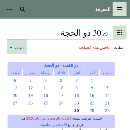
المعرفة
القائمة الرئيسية
بحث
أدوات
30 ذو الحجة
تبديل عرض جدول المحتويات
مقالة
ناقش هذه الصفحة
أدوات
ذو القعدة
-
ذو الحجة
سبت
احد
اثنين
ثلاثاء
اربعاء
خميس
جمعة
6
5
4
3
2
1
13
12
11
10
9
8
7
20
19
18
17
16
15
14
27
26
25
24
23
22
21
30
29
28
حسب الترتيب للسنة [[
قالب:عام هجري من عام 2026
هـ]]
عرض جميع
الأحداث والمناسبات