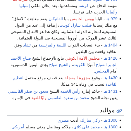
بمهمة الدفاع عن
فرنسا
ومساعدتها، بعد إعلان ملكي
إسبانيا
وألمانيا
الحرب على فرنسا.
979 هـ
- البابا
بيوس الخامس
بابا
الفاتيكان
يعقد معاهدة "الاتفاق"
مع ملك إسبانيا
فيليب شارل كوينت
، إضافة إلى عدد من الدول
المسيحية لمحاربة الدولة العثمانية، وكان هذا هو الاتفاق المسيحي
الثالث عشر الموجَّه من أوروبا المسيحية ضد الدولة العثمانية.
1404 هـ
- بدء انسحاب القوات
الليبية
والفرنسية
من
تشاد
وفق
اتفاقية وقعت بين البلدين.
1426 هـ
-
مجلس الأمة الكويتي
يبايع بالإجماع الشيخ
صباح الأحمد
الجابر الصباح
أميرًا
للكويت
،
والشيخ صباح
يؤدي اليمين الدستورية
أمام
المجلس
.
1430 هـ
- وقوع
مجزرة المعجلة
بعد قصف موقع محتمل
لتنظيم
القاعدة
تسبب في وفاة 341 مدنيًا.
1431 هـ
- حاكم إمارة
رأس الخيمة
الشيخ
سعود بن صقر القاسمي
يعين نجله الشيخ
محمد بن سعود القاسمي
وليًا للعهد
في الإمارة.
مواليد
1308 هـ
-
زكي مبارك
، أديب
مصري
.
1360 هـ
-
محمد علي كلاي
، ملاكم ومناضل مدني مسلم
أمريكي
.