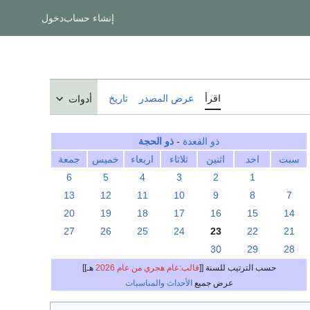
إنشاء حساب
دخول
اقرأ
عرض المصدر
تاريخ
أدوات
ذو القعدة
-
ذو الحجة
سبت
احد
اثنين
ثلاثاء
اربعاء
خميس
جمعة
6
5
4
3
2
1
13
12
11
10
9
8
7
20
19
18
17
16
15
14
27
26
25
24
23
22
21
30
29
28
حسب الترتيب للسنة [[
قالب:عام هجري من عام 2026
هـ]]
عرض جميع
الأحداث والمناسبات