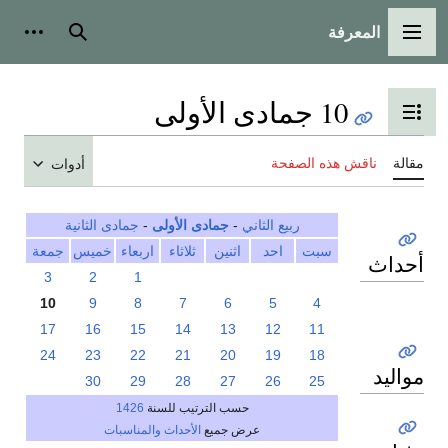
المعرفة
القائمة الرئيسية
بحث
أدوات
10 جمادى الأولى
تبديل عرض جدول المحتويات
مقالة
ناقش هذه الصفحة
أدوات
ربيع الثاني
-
جمادى الأولى
-
جمادى الثانية
سبت
احد
اثنين
ثلاثاء
اربعاء
خميس
جمعة
أحداث
3
2
1
10
9
8
7
6
5
4
17
16
15
14
13
12
11
24
23
22
21
20
19
18
مواليد
30
29
28
27
26
25
حسب الترتيب للسنة
1426
عرض جميع
الأحداث والمناسبات