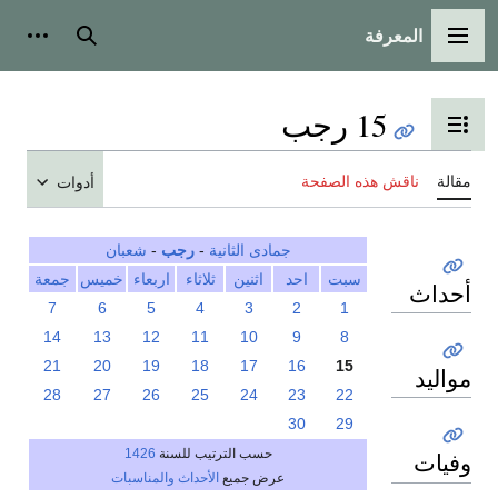
المعرفة
القائمة الرئيسية
بحث
أدوات
15 رجب
تبديل عرض جدول المحتويات
مقالة
ناقش هذه الصفحة
أدوات
جمادى الثانية
-
رجب
-
شعبان
سبت
احد
اثنين
ثلاثاء
اربعاء
خميس
جمعة
أحداث
7
6
5
4
3
2
1
14
13
12
11
10
9
8
21
20
19
18
17
16
15
مواليد
28
27
26
25
24
23
22
30
29
حسب الترتيب للسنة
1426
وفيات
عرض جميع
الأحداث والمناسبات