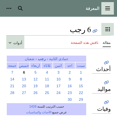
المعرفة
القائمة الرئيسية
بحث
أدوات
6 رجب
تبديل عرض جدول المحتويات
مقالة
ناقش هذه الصفحة
أدوات
جمادى الثانية
-
رجب
-
شعبان
سبت
احد
اثنين
ثلاثاء
اربعاء
خميس
جمعة
أحداث
7
6
5
4
3
2
1
14
13
12
11
10
9
8
21
20
19
18
17
16
15
مواليد
28
27
26
25
24
23
22
30
29
حسب الترتيب للسنة
1426
وفيات
عرض جميع
الأحداث والمناسبات