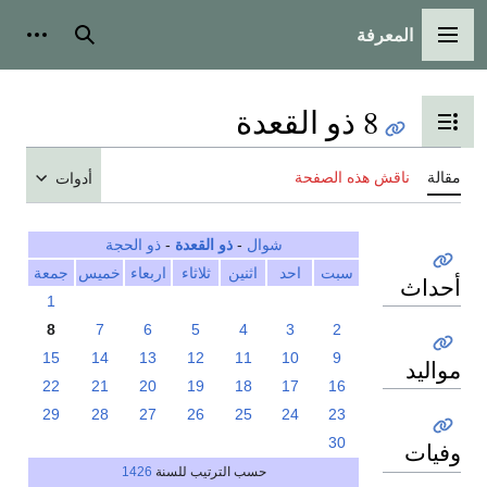
المعرفة
القائمة الرئيسية
بحث
أدوات
8 ذو القعدة
تبديل عرض جدول المحتويات
مقالة
ناقش هذه الصفحة
أدوات
شوال
-
ذو القعدة
-
ذو الحجة
سبت
احد
اثنين
ثلاثاء
اربعاء
خميس
جمعة
أحداث
1
8
7
6
5
4
3
2
15
14
13
12
11
10
9
مواليد
22
21
20
19
18
17
16
29
28
27
26
25
24
23
30
وفيات
حسب الترتيب للسنة
1426