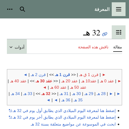
المعرفة
القائمة الرئيسية
بحث
أدوات
32 هـ
تبديل عرض جدول المحتويات
مقالة
ناقش هذه الصفحة
أدوات
►
|
قرن 1 ق هـ
| <<
قرن 1 هـ
>> |
قرن 2 هـ
|
◄
►
|
عقد 0 هـ
|
عقد10 هـ
|
عقد 20 هـ
| <<
عقد 30 هـ
>> |
عقد 40 هـ
|
عقد 50 هـ
|
عقد 60 هـ
|
◄
►
|
►
|
28 هـ
|
29 هـ
|
30 هـ
|
31 هـ
| <<
32 هـ
>> |
33 هـ
|
34 هـ
|
35 هـ
|
36 هـ
|
◄
|
◄
إضغط هنا لمعرفة اليوم الميلادي الذي يطابق أول يوم في 32 هـ
إضغط هنا لمعرفة اليوم الميلادي الذي يطابق أخر يوم في 32 هـ
ابحث في الموسوعة عن مواضيع متعلقة بسنة 32 هـ