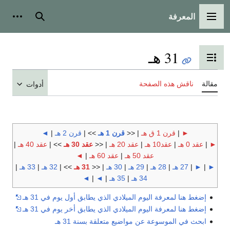
المعرفة
القائمة الرئيسية
بحث
أدوات
31 هـ
تبديل عرض جدول المحتويات
مقالة
ناقش هذه الصفحة
أدوات
►
|
قرن 1 ق هـ
| <<
قرن 1 هـ
>> |
قرن 2 هـ
|
◄
►
|
عقد 0 هـ
|
عقد10 هـ
|
عقد 20 هـ
| <<
عقد 30 هـ
>> |
عقد 40 هـ
|
عقد 50 هـ
|
عقد 60 هـ
|
◄
►
|
►
|
27 هـ
|
28 هـ
|
29 هـ
|
30 هـ
| <<
31 هـ
>> |
32 هـ
|
33 هـ
|
34 هـ
|
35 هـ
|
◄
|
◄
إضغط هنا لمعرفة اليوم الميلادي الذي يطابق أول يوم في 31 هـ
إضغط هنا لمعرفة اليوم الميلادي الذي يطابق أخر يوم في 31 هـ
ابحث في الموسوعة عن مواضيع متعلقة بسنة 31 هـ