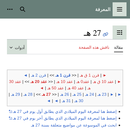
المعرفة
القائمة الرئيسية
بحث
أدوات
27 هـ
تبديل عرض جدول المحتويات
مقالة
ناقش هذه الصفحة
أدوات
►
|
قرن 1 ق هـ
| <<
قرن 1 هـ
>> |
قرن 2 هـ
|
◄
►
|
عقد 10 ق هـ
|
عقد0 هـ
|
عقد 10 هـ
| <<
عقد 20 هـ
>> |
عقد 30
هـ
|
عقد 40 هـ
|
عقد 50 هـ
|
◄
►
|
►
|
23 هـ
|
24 هـ
|
25 هـ
|
26 هـ
| <<
27 هـ
>> |
28 هـ
|
29 هـ
|
30 هـ
|
31 هـ
|
◄
|
◄
إضغط هنا لمعرفة اليوم الميلادي الذي يطابق أول يوم في 27 هـ
إضغط هنا لمعرفة اليوم الميلادي الذي يطابق أخر يوم في 27 هـ
ابحث في الموسوعة عن مواضيع متعلقة بسنة 27 هـ