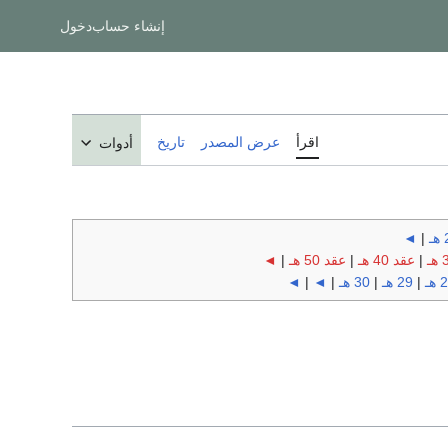
إنشاء حساب
دخول
اقرأ
عرض المصدر
تاريخ
أدوات
◄
|
|
عقد 40 هـ
|
عقد 50 هـ
|
◄
هـ
|
29 هـ
|
30 هـ
|
◄
|
◄