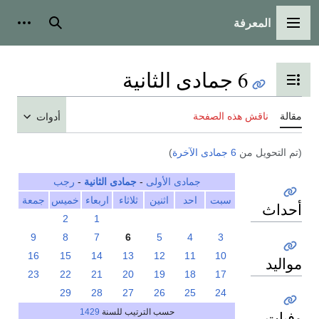
المعرفة
القائمة الرئيسية
بحث
أدوات
6 جمادى الثانية
تبديل عرض جدول المحتويات
مقالة
ناقش هذه الصفحة
أدوات
(تم التحويل من
6 جمادى الآخرة
)
جمادى الأولى
-
جمادى الثانية
-
رجب
سبت
احد
اثنين
ثلاثاء
اربعاء
خميس
جمعة
أحداث
2
1
9
8
7
6
5
4
3
16
15
14
13
12
11
10
مواليد
23
22
21
20
19
18
17
29
28
27
26
25
24
حسب الترتيب للسنة
1429
وفيات