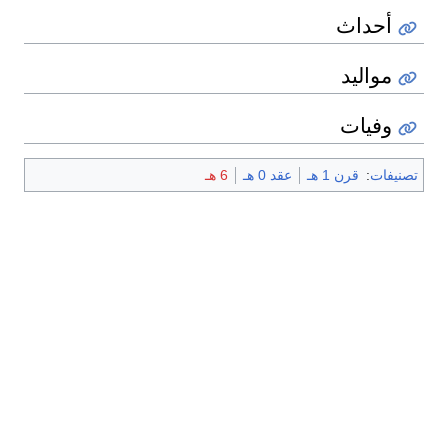
أحداث
مواليد
وفيات
تصنيفات
:
قرن 1 هـ
عقد 0 هـ
6 هـ