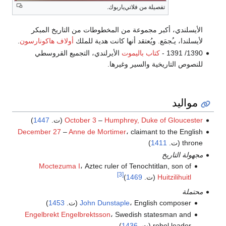
تفصيلة من فلاتي‌ياربوك.
الأيسلندي، أكبر مجموعة من المخطوطات من التاريخ المبكر
لأيسلندا، يـُجمَع. ويُعتقد أنها كانت هدية للملك
أولاف هاكونارسون
.
1390/ 1391 -
كتاب باليموت
الأيرلندي، التجميع القروسطي
للنصوص التاريخية والسير وغيرها.
مواليد
Humphrey, Duke of Gloucester
–
October 3
(ت.
1447
)
December 27
–
Anne de Mortimer
، claimant to the English
throne (ت.
1411
)
مجهولة التاريخ
Moctezuma I
، Aztec ruler of Tenochtitlan, son of
[3]
Huitzilihuitl
(ت.
1469
)
محتملة
، English composer (ت.
John Dunstaple
1453
)
Engelbrekt Engelbrektsson
، Swedish statesman and
rebel leader (ت.
1436
)