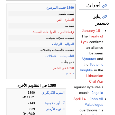
أحداث
1390 حسب الموضوع
الفنون والعلوم
يناير-
العمارة
-
الفن
ديسمبر
السياسة
January 19
–
زعماء الدول
-
الدول ذات السيادة
The
Treaty of
تصنيفات المواليد والوفيات
Lyck
confirms
المواليد
-
الوفيات
an alliance
تصنيفات التأسيسات والانحلالات
between
التأسيسات
-
الانحلالات
Vytautas
and
الفن والأدب
the
Teutonic
1390 في الشعر
Knights
، in the
v
t
e
Lithuanian
Civil War
1390 في التقاويم الأخرى
against Vytautas's
.
cousin,
Jogaila
التقويم الگريگوري
1390
MCCCXC
April 14
–
John VII
آب أوربه كونديتا
2143
Palaiologos
التقويم الأرمني
839
overthrows his
ԹՎ ՊԼԹ