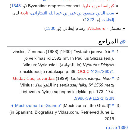
كيراتسا من بلغاريا
، Byzantine empress consort (و.
1348
)
سعد الدين مسعود بن عمر بن عبد الله التفتازاني
،
نابغة
لدى
إلخانات
(و.
1322
)
محتمل
-
Altichiero
، رسام إيطالي (و.
1330
)
المراجع
Ivinskis, Zenonas (1988) [1930]. "Vytauto jaunystė ir
^
jo veikimas iki 1392 m". In Paulius Šležas (ed.).
Vytautas Didysis
(in الليتوانية). Vilnius: Vyriausioji
.
enciklopedijų redakcija. p. 36.
OCLC
25726071
Gudavičius, Edvardas
(1999).
Lietuvos istorija. Nuo
^
seniausių laikų iki 1569 metų
(in الليتوانية). Vilnius:
Lietuvos rašytojų sąjungos leidykla. pp. 173–174.
.
9986-39-112-1
ISBN
[Moctezuma I the Great]
"Moctezuma I el Grande"
^
(in Spanish). Biografias y Vidas.com
. Retrieved
June 1,
.
2019
ru-sib:1390