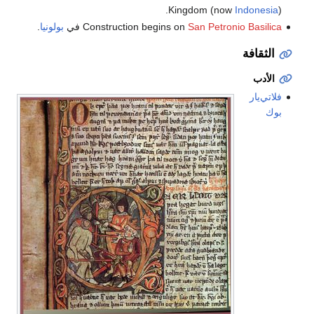
Kingdom (now
Indonesia
).
San Petronio Basilica
Construction begins on
في
بولونيا
.
الثقافة
الأدب
فلاتي‌يار
بوك