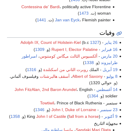
Contessina de' Bardi
، politically active Florentine
woman (ت.
1473
)
، Flemish painter (ت.
Jan van Eyck
1441
)
وفيات
26 يناير
-
)
1327
(b.c
Adolph IX, Count of Holstein-Kiel
16 فبراير
-
Rupert I, Elector Palatine
(و.
1309
)
20 مارس
-
ألكسيوس الثالث مـِگاس كومننوس
،
امبراطور
طرابيزوند
(و.
1338
)
19 أبريل
- الملك
روبرت الثاني من اسكتلندة
(و.
1316
)
8 يوليو
-
Albert of Saxony
،
أسقف هالبرشتات
وفيلسوف ألماني.
(و. حوالي 1320)
14 أغسطس
-
، English
John FitzAlan, 2nd Baron Arundel
soldier (و.
1364
)
سبتمبر -
، Prince of Black Ruthenia
Towtiwil
23 سبتمبر
-
John I, Duke of Lorraine
(و.
1346
)
9 أكتوبر
- King
) (و.
fall from a horse
(
John I of Castile
1358
)
مجهولة التاريخ
Sandaki Mari Djata
،
مانسا
سلطنة مالي