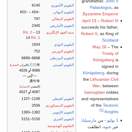
grandfather,
John V
التقويم الآشوري
6140
Palaiologos
، as
التقويم البهائي
−454 – −453
.
Byzantine Emperor
التقويم البنغالي
797
April 19
–
Robert III
التقويم الأمازيغي
2340
succeeds his father,
سنة العهد الإنگليزي
13
–
Ric. 2
Robert II
، as King of
14
Ric. 2
.
Scotland
التقويم البوذي
1934
May 26
– The
التقويم البورمي
752
Treaty of
التقويم البيزنطي
6898–6899
Königsberg
is
التقويم الصيني
年
己巳
(التراب
الثعبان
)
signed in
4086 أو 4026
Königsberg
، during
— إلى —
the
Lithuanian Civil
庚午年
War
، between
(المعدن
الحصان
)
4087 أو 4027
Samogitian
nobles
and representatives
التقويم القبطي
1106–1107
of the
Teutonic
التقويم الديسكوردي
2556
[1]
.
Knights
التقويم الإثيوپي
1382–1383
التقويم العبري
5150–5151
1 يوليو
- من
مارسيليا
،
التقاويم الهندوسية
عبر
جنوة
، انطلقت