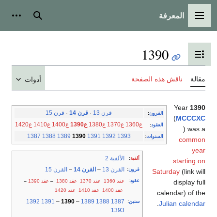
المعرفة
القائمة الرئيسية
بحث
أدوات
1390
تبديل عرض جدول المحتويات
مقالة
ناقش هذه الصفحة
أدوات
Year
1390
قرن 13
·
قرن 14
·
قرن 15
القرون
:
(
MCCCXC
ع1360
ع1370
ع1380
ع1390
ع1400
ع1410
ع1420
العقود
:
) was a
1387
1388
1389
1390
1391
1392
1393
السنوات
:
common
year
الألفية 2
ألفية
:
starting on
القرن 13
–
القرن 14
–
القرن 15
قرون
:
Saturday
(link will
عقود
:
عقد 1360
عقد 1370
عقد 1380
–
عقد 1390
–
display full
عقد 1400
عقد 1410
عقد 1420
calendar) of the
1392
1391
–
1390
–
1389
1388
1387
سنين
:
.
Julian calendar
1393