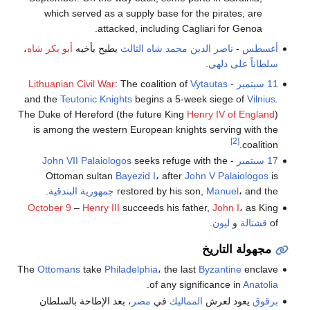
which served as a supply base for the pirates, are
attacked, including Cagliari for Genoa.
أغسطس
-
ناصر الدين محمد شاه الثالث
يطيح بأخيه
أبو بكر شاه
،
سلطاناً على دلهي
.
11 سبتمبر
-
Vytautas
: The coalition of
Lithuanian Civil War
and the
Teutonic Knights
begins a 5-week siege of
Vilnius
.
The Duke of Hereford (the future King
Henry IV of England
)
is among the western European knights serving with the
[2]
coalition.
17 سبتمبر
-
seeks refuge with the
John VII Palaiologos
Ottoman sultan
Bayezid I
، after
John V Palaiologos
is
، and the
Manuel
restored by his son,
جمهورية البندقية
.
October 9
–
Henry III
succeeds his father,
John I
، as King
of
قشتالة
و
ليون
.
مجهولة التاريخ
The
Ottomans
take
Philadelphia
، the last
Byzantine
enclave
.
of any significance in
Anatolia
برقوق
يعود لعرش
المماليك
في
مصر
، بعد الإطاحة بالسلطان