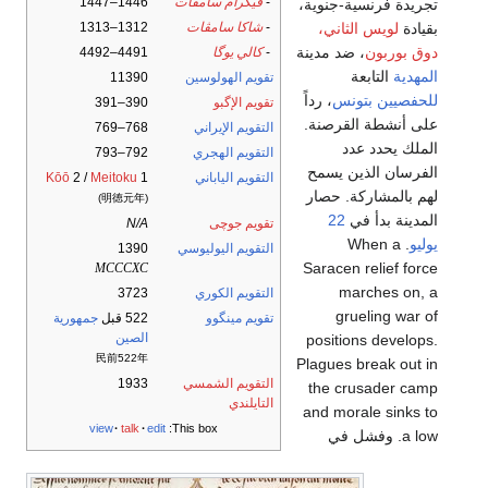
-
ڤيكرام سامڤات
1446–1447
تجريدة فرنسية-جنوية،
-
شاكا سامڤات
1312–1313
بقيادة
لويس الثاني،
دوق بوربون
، ضد مدينة
-
كالي يوگا
4491–4492
المهدية
التابعة
تقويم الهولوسين
11390
للحفصيين
بتونس
، رداً
تقويم الإگبو
390–391
على أنشطة القرصنة.
التقويم الإيراني
768–769
الملك يحدد عدد
التقويم الهجري
792–793
الفرسان الذين يسمح
التقويم الياباني
1
Meitoku
2 /
Kōō
لهم بالمشاركة. حصار
(明徳元年)
المدينة بدأ في
22
تقويم جوچى
N/A
يوليو
. When a
التقويم اليوليوسي
1390
Saracen relief force
MCCCXC
marches on, a
التقويم الكوري
3723
grueling war of
تقويم مينگوو
522 قبل
جمهورية
الصين
positions develops.
民前522年
Plagues break out in
التقويم الشمسي
1933
the crusader camp
التايلندي
and morale sinks to
view
talk
edit
This box:
a low. وفشل في