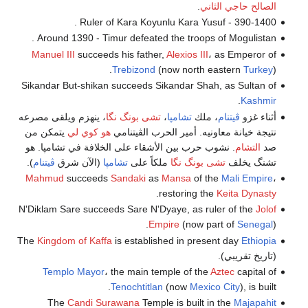
الصالح حاجي الثاني
.
390-1400 - Ruler of Kara Koyunlu Kara Yusuf .
Around 1390 - Timur defeated the troops of Mogulistan .
Manuel III
succeeds his father,
Alexios III
، as Emperor of
Trebizond
(now north eastern
Turkey
).
Sikandar But-shikan succeeds Sikandar Shah, as Sultan of
.
Kashmir
أثناء غزو
ڤيتنام
، ملك
تشامپا
،
تشى بونگ نگا
، ينهزم ويلقى مصرعه
نتيجة خيانة معاونيه. أمير الحرب الڤيتنامي
هو كوي لي
يتمكن من
صد
التشام
. نشوب حرب بين الأشقاء على الخلافة في تشامپا. هو
تشنگ يخلف
تشى بونگ نگا
ملكاً على
تشامپا
(الآن شرق
ڤيتنام
).
Mahmud
succeeds
Sandaki
as
Mansa
of the
Mali Empire
،
.
restoring the
Keita Dynasty
N'Diklam Sare succeeds Sare N'Dyaye, as ruler of the
Jolof
Empire
(now part of
Senegal
).
The
Kingdom of Kaffa
is established in present day
Ethiopia
(تاريخ تقريبي).
Templo Mayor
، the main temple of the
Aztec
capital of
Tenochtitlan
(now
Mexico City
), is built.
The
Candi Surawana
Temple is built in the
Majapahit