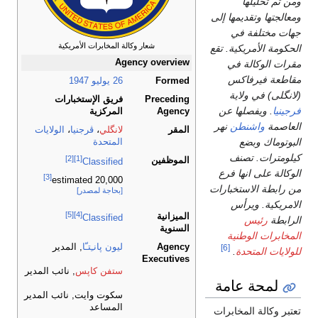
ومن ثم تحليلها
ومعالجتها وتقديمها إلى
جهات مختلفة في
شعار وكالة المخابرات الأمريكية
الحكومة الأمريكية. تقع
Agency overview
مقرات الوكالة في
مقاطعة فيرفاكس
Formed
26 يوليو
1947
(لانگلى) في ولاية
Preceding
فريق الإستخبارات
فرجينيا
. ويفصلها عن
Agency
المركزية
العاصمة
واشنطن
نهر
المقر
لانگلي
،
ڤرجنيا
،
الولايات
البوتوماك وبضع
المتحدة
كيلومترات. تصنف
[2]
[1]
الموظفين
Classified
الوكالة على انها فرع
[3]
20,000 estimated
من رابطة الاستخبارات
[بحاجة لمصدر]
الامريكية. ويرأس
[5]
[4]
الميزانية
Classified
الرابطة
رئيس
السنوية
المخابرات الوطنية
Agency
ليون پانـِتـّا
, المدير
[6]
للولايات المتحدة
.
Executives
ستفن كاپس
, نائب المدير
لمحة عامة
سكوت وايت, نائب المدير
المساعد
تعتبر وكالة المخابرات