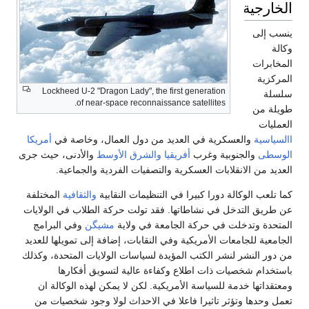
الخارجية
ينسب إلى
وكالة
المخابرات
المركزية
Lockheed U-2 "Dragon Lady", the first generation
سلسلة
of near-space reconnaissance satellites.
طويلة من
العمليات
االسياسية
والعسكرية في العديد من دول العمال، وخاصة في
أمريكا
الوسطى
والجنوبية وغرب
أفريقيا
والشرق الأوسط
والأدنى، حيث جرى
العديد من الانقلابات العسكرية والتصفيات الفردية والجماعية.
كما تلعب الوكالة دورا كبيرا في التنظيمات النقابية
والثقافية
المختلفة
عن طريق التدخل في نشاطاتها. فقد تولت حركة الطلاب في الولايات
المتحدة وتدخلت في حركة الجامعة في ولاية
مشيگن
وفي البرامج
الجامعية للجامعات الأمريكية وفي النقابات، إضافة إلى تمويلها للعديد
من دور النشر لنشر الكتب المؤيدة لسياسات الولايات المتحدة، وكذلك
باستخدام شخصيات ذات اطلاع وكفاءة عالية لتسويق أفكارها
ومعتقداتها خدمة للسياسة الأمريكية. لكن لا يمكن لهذه الوكالة ان
تعمل وحدها وتؤثر تاثيرا فاعلا في الاحداث لولا وجود شخصيات من