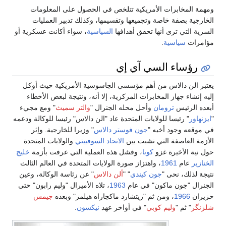
ومهمة المخابرات الأمريكية تتلخص في الحصول على المعلومات
الخارجية بصفة خاصة وتجميعها وتقسيمها، وكذلك تدبير العمليات
السرية التي ترى أنها تحقق أهدافها
السياسية
، سواء أكانت عسكرية أو
مؤامرات
سياسية
.
رؤساء السي آي إي
يعتبر الن دالاس من أهم مؤسسي الجاسوسية الأمريكية حيث أوكل
إليه إنشاء جهاز المخابرات المركزية، إلا أنه، ونتيجة لبعض الأخطاء
أبعده الرئيس
ترومان
وأحل محله الجنرال "
والتر سميث
" ومع مجيء
"
ايزنهاور
" رئيسا للولايات المتحدة عاد "الن دالاس" رئيسا للوكالة ودعمه
في موقعه وجود أخيه "
جون فوستر دالاس
" وزيرا للخارجية. وإثر
الأزمة العاصفة التي نشبت بين
الاتحاد السوفييتي
والولايات المتحدة
حول نية الأخيرة غزو
كوبا
، وفشل هذه العملية التي عرفت بأزمة
خليج
الخنازير
عام
1961
، واهتزاز صورة الولايات المتحدة في العالم الثالث
نتيجة لذلك، نحى "
جون كيندي
" "
ألن دالاس
" عن رئاسة الوكالة، وعين
الجنرال "جون ماكون" في عام
1963
، تلاه الأميرال "وليم رابون" حتى
حزيران
1966
، ومن ثم "ريتشارد ماكجاراه هيلمز" وبعده
جيمس
شلزنگر
" ثم "
وليم كوبي
" في أواخر عهد
نيكسون
.