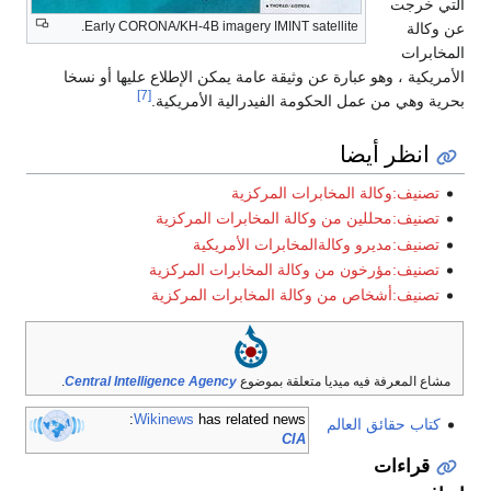
التي خرجت
Early CORONA/KH-4B imagery IMINT satellite.
عن وكالة
المخابرات
الأمريكية ، وهو عبارة عن وثيقة عامة يمكن الإطلاع عليها أو نسخا
[7]
بحرية وهي من عمل الحكومة الفيدرالية الأمريكية.
انظر أيضا
تصنيف:وكالة المخابرات المركزية
تصنيف:محللين من وكالة المخابرات المركزية
تصنيف:مديرو وكالةالمخابرات الأمريكية
تصنيف:مؤرخون من وكالة المخابرات المركزية
تصنيف:أشخاص من وكالة المخابرات المركزية
مشاع المعرفة فيه ميديا متعلقة بموضوع
Central Intelligence Agency
.
Wikinews
has related news:
كتاب حقائق العالم
CIA
قراءات