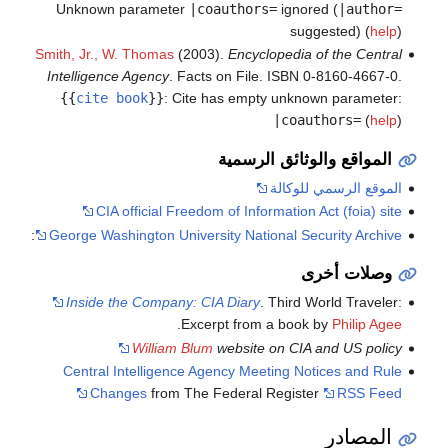
Unknown parameter
|coauthors=
ignored (
|author=
suggested) (
help
)
Smith, Jr., W. Thomas
(2003).
Encyclopedia of the Central
Intelligence Agency
. Facts on File. ISBN 0-8160-4667-0.
{{
cite book
}}
:
Cite has empty unknown parameter:
|coauthors=
(
help
)
المواقع والوثائق الرسمية
الموقع الرسمي للوكالة
CIA official Freedom of Information Act (foia) site
:
George Washington University National Security Archive
وصلات أخرى
Inside the Company: CIA Diary
. Third World Traveler:
.
Excerpt from a book by
Philip Agee
William Blum
website on CIA and US policy
Central Intelligence Agency Meeting Notices and Rule
Changes
from The Federal Register
RSS Feed
المصادر