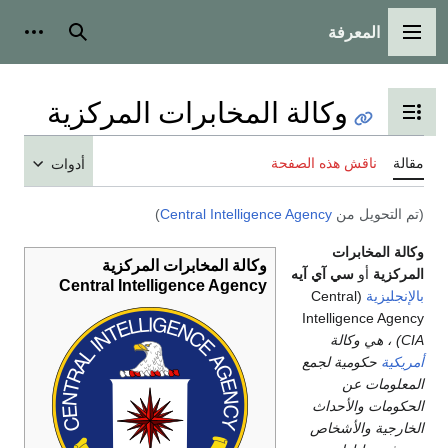
المعرفة
القائمة الرئيسية
بحث
أدوات
وكالة المخابرات المركزية
تبديل عرض جدول المحتويات
مقالة
ناقش هذه الصفحة
أدوات
(تم التحويل من
Central Intelligence Agency
)
وكالة المخابرات
وكالة المخابرات المركزية
المركزية
أو
سي آي آيه
Central Intelligence Agency
بالإنجليزية
(Central
Intelligence Agency
(CIA ، هي وكالة
أمريكية
حكومية لجمع
المعلومات عن
الحكومات والأحداث
الخارجية والأشخاص