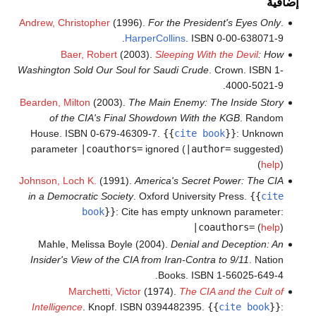
إضافية
Andrew, Christopher
(1996).
For the President's Eyes Only
.
HarperCollins
. ISBN 0-00-638071-9.
Baer, Robert
(2003).
Sleeping With the Devil
: How
Washington Sold Our Soul for Saudi Crude
. Crown. ISBN 1-
4000-5021-9.
Bearden, Milton
(2003).
The Main Enemy: The Inside Story
of the CIA's Final Showdown With the KGB
. Random
House. ISBN 0-679-46309-7.
{{
cite book
}}
:
Unknown
parameter
|coauthors=
ignored (
|author=
suggested)
(
help
)
Johnson, Loch K.
(1991).
America's Secret Power: The CIA
in a Democratic Society
. Oxford University Press.
{{
cite
book
}}
:
Cite has empty unknown parameter:
|coauthors=
(
help
)
Mahle, Melissa Boyle (2004).
Denial and Deception: An
Insider's View of the CIA from Iran-Contra to 9/11
. Nation
Books. ISBN 1-56025-649-4.
Marchetti, Victor
(1974).
The CIA and the Cult of
Intelligence
. Knopf. ISBN 0394482395.
{{
cite book
}}
: