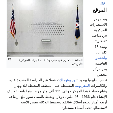
الموقع
يقع مركز
الاستخبارات
المركزية
في ضاحية
"لانغلي"
وتبعد 15
كلم عن
واشنطن
الحائظ التذكاري في مبنى وكالة المخابرات المركزية
العاصمة
الأمريكية.
وهو مركز
محصن
تحصينا طبيعيا بوجود "
نهر بوتوماك
"، فضلا عن الحراسة المشددة عليه
والكاميرات
التلفزيونية
المسلطة على المنطقة المحيطة ليلا ونهارا.
وتبلغ مساحة هذا المركز حوالي 125 ألف متر مربع، بينما بلغت تكاليف
الإنشاء عام 1966 ، 46 مليون دولار، ويحيط بالمبنى سور يبلغ ارتفاعه
أربعة أمتار تعلوه أسلاك شائكة. وتحتفظ الوكالة ببعض الأبنية
لاستعمالها تحت أسماء مستعارة.