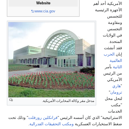
Website
الأمريكية أحد أهم
الأجهزة الرئيسية
www.cia.gov
للتجسس
ومقاومة
التجسس
في الولايات
المتحدة.
فقد أنشئت
إبان
الحرب
العالمية
الثانية
بأمر
من الرئيس
الأمريكي
”
هاري
ترومان
"
لتحل محل
مدخل مقر وكالة المخابرات الأمريكية.
"مكتب
الخدمات
الاستراتيجية" الذي كان أسسه الرئيس "
فرانكلين روزفلت
" وذلك تحت
ضغط الاستخبارات العسكرية
ومكتب التحقيقات الفدرالية
.