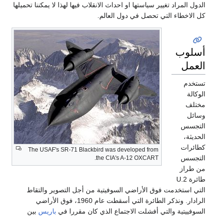
الدول المراد تغيير سياستها او احداث الانقلاب فيها لهذا لا يمكننا تحميلها
كل الاخطاء التي تحصل في دول العالم.
أسلوب
العمل
تستخدم
الوكالة
مختلف
وسائل
التجسس
الحديثة،
كطائرات
The USAF's SR-71 Blackbird was developed from
التجسس
the CIA's A-12 OXCART.
من طراز
طائرة U.2
التي استخدمت فوق الأراضي السوفيتية من أجل التصوير والتقاط
الرادار. ونذكر الطائرة التي أسقطت عام 1960، فوق الأراضي
السوفييتية والتي أفشلت الاجتماع الذي كان مقررا في
باريس
بين