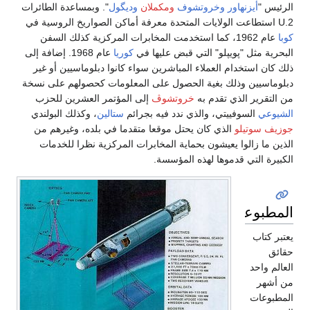
الرئيس "
أيزنهاور
وخروتشوف
ومكملان
وديگول
". وبمساعدة الطائرات
U.2 استطاعت الولايات المتحدة معرفة أماكن الصواريخ الروسية في
كوبا
عام 1962، كما استخدمت المخابرات المركزية كذلك السفن
البحرية مثل "پويپلو" التي قبض عليها في
كوريا
عام 1968. إضافة إلى
ذلك كان استخدام العملاء المباشرين سواء كانوا دبلوماسيين أو غير
دبلوماسيين وذلك بغية الحصول على المعلومات كحصولهم على نسخة
من التقرير الذي تقدم به
خروتشوڤ
إلى المؤتمر العشرين للحزب
الشيوعي
السوفييتي، والذي ندد فيه بجرائم
ستالين
، وكذلك البولندي
جوزيف سوتيلو
الذي كان يحتل موقعا متقدما في بلده، وغيرهم من
الذين ما زالوا يعيشون بحماية المخابرات المركزية نظرا للخدمات
الكبيرة التي قدموها لهذه المؤسسة.
المطبوعات
يعتبر كتاب
حقائق
العالم واحد
من أشهر
المطبوعات