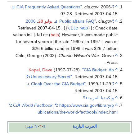
.
cia.gov
. 2006-
"CIA Frequently Asked Questions"
^
.
07-28
. Retrieved
2007-04-15
^
"Public affairs FAQ"
cia.gov
.
.
يوليو 28
,
2006
.
Retrieved
2007-04-15
.
{{
cite web
}}
:
Check date
values in:
|date=
(
help
)
However, it was made public
for several years in the late 1990s. In 1997 it was of
$26.6 billion and in 1998 it was $26.7 billion
Crile, George (2003).
Charlie Wilson's War
. Grove
^
Press.
Kopel, Dave
(1997-07-28).
"CIA Budget: An
^
.
Unnecessary Secret"
. Retrieved
2007-04-15
. 1999-11-29
.
"Cloak Over the CIA Budget"
^
.
Retrieved
2007-04-15
^
ويكيبديا العربية
CIA World Factbook
,
https://www.cia.gov/library/p
^
ublications/the-world-factbook/index.html
الحرب الباردة
e
t
v
أظهر