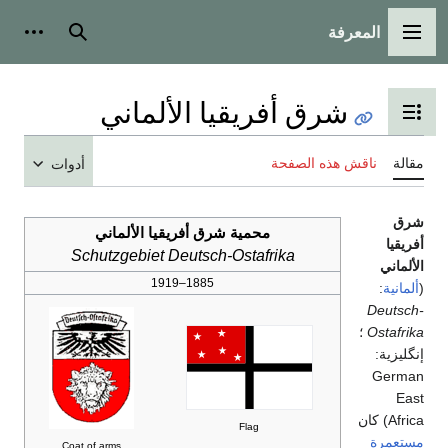
المعرفة
القائمة الرئيسية
بحث
أدوات 
شرق أفريقيا الألماني
تبديل عرض جدول المحتويات
مقالة
ناقش هذه الصفحة
أدوات
شرق
محمية شرق أفريقيا الألماني
أفريقيا
Schutzgebiet Deutsch-Ostafrika
الألماني
1885–1919
(
ألمانية
:
Deutsch-
Ostafrika
؛
إنگليزية:
German
East
Africa
) كان
Flag
مستعمرة
Coat of arms