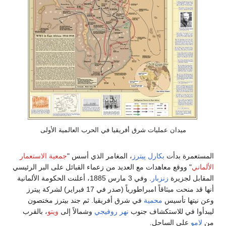
ميدان عمليات شرق أفريقيا في الحرب العالمية الأولى
المستعمرة بدأت
بكارل پيترز
، المغامر الذي أسس "
جمعية الاستعمار
الألماني
" ووقع معاهدات مع العديد من زعماء القبائل على البر الرئيسي
المقابل لجزيرة
زنزبار
. وفي 3 مارس 1885، أعلنت الحكومة الألمانية
أنها قد منحت ميثاقاً امبراطورياً (صدر في 17 فبراير) لشركة پيترز
وعن نيتها تأسيس
محمية
في شرق أفريقيا. ثم جند بيترز مختصون
ليبدأوا في للاستكشاف جنوب
نهر روفيجي
وشمالاً إلى
ويتو
، بالقرب
من
لامو
على الساحل.