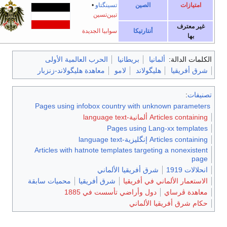
امتيازات
الصين
تسينگتاو
•
تيين‌تسين
غير معترف
أنتارتيكا
سوابيا الجديدة
بها
الكلمات الدالة:
ألمانيا
بريطانيا
الحرب العالمية الأولى
شرق أفريقيا
هليگولاند
لامو
معاهدة هليگولاند-زنزبار
تصنيفات
:
Pages using infobox country with unknown parameters
Articles containing ألمانية-language text
Pages using Lang-xx templates
Articles containing إنگليزية-language text
Articles with hatnote templates targeting a nonexistent
page
انحلالات 1919
شرق أفريقيا الألماني
الاستعمار الألماني في أفريقيا
شرق أفريقيا
محميات سابقة
معاهدة ڤرساي
دول وأراضي تأسست في 1885
حكام شرق أفريقيا الألماني