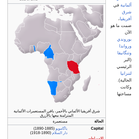
ألمانية
في
شرق
أفريقيا
،
ضمت ما هو
الآن
بوروندي
ورواندا
وتنگانيقا
(البر
الرئيسي
لتنزانيا
الحالية).
وكانت
مساحتها
شرق أفريقيا الألماني بالأحمر، باقي المستعمرات الألمانية
المتزامنة معها بالأزرق
الحالة
مستعمرة
Capital
باگامويو
(1885-1890)
دار السلام
(1890-1918)
الامبراطور