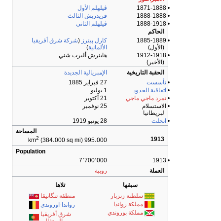
• 1871-1888
ڤيلهلم الأول
• 1888-1888
فريدريش الثالث
• 1888-1918
ڤيلهلم الثاني
الحاكم
• 1885-1889
كارل پيترز
(
شركة شرق أفريقيا
(الأول)
الألمانية
)
• 1912-1918
هاينرش ألبرت شني
(الأخير)
الحقبة التاريخية
الإمبريالية الجديدة
•
تأسست
27 فبراير 1885
•
اتفاقية الحدود
1 يوليو
•
تمرد ماجي ماجي
21 أكتوبر
• الاستسلام
25 نوفمبر
لبريطانيا
•
انحلت
28 يونيو 1919
المساحة
2
1913
(384،000 sq mi)
995،000 km
Population
7٬700٬000
• 1913
العملة
روبية
سبقها
تلاها
سلطنة زنزبار
منطقة تنگانيقا
مملكة رواندا
رواندا-اوروندي
مملكة بوروندي
شرق أفريقيا