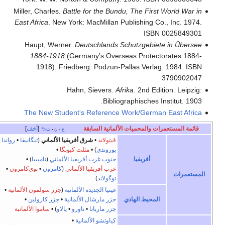
Miller, Charles.
Battle for the Bundu, The First World War in
East Africa
. New York: MacMillan Publishing Co., Inc. 1974.
ISBN 0025849301
Haupt, Werner.
Deutschlands Schutzgebiete in Übersee
1884-1918
(Germany’s Overseas Protectorates 1884-
1918). Friedberg: Podzun-Pallas Verlag. 1984. ISBN
3790902047
Hahn, Sievers.
Afrika
. 2nd Edition. Leipzig:
Bibliographisches Institut. 1903.
The New Student's Reference Work/German East Africa
قائمة المستعمرات والمحميات الألمانية السابقة
أخف
ع
ن
ت
•
•
ڤيتولاند
•
شرق أفريقيا الألماني
(
تنگانيقا
•
رواندا
•
بوروندي
) •
مثلث كيونگا
•
أفريقيا
جنوب غرب أفريقيا الألماني
(
ناميبيا
) •
غرب أفريقيا الألماني
(
كامرون
•
نوي‌كامرون
•
المستعمرات
توگولاند
)
غينيا الجديدة الألمانية
(
جزر سولمون الألمانية
•
المحيط الهادي
جزر مارشال الألمانية
•
جزر كارولين
•
جزر ماريانا
•
ناورو
•
پالاو
) •
ساموا الألمانية
كياوتشو الألمانية
•