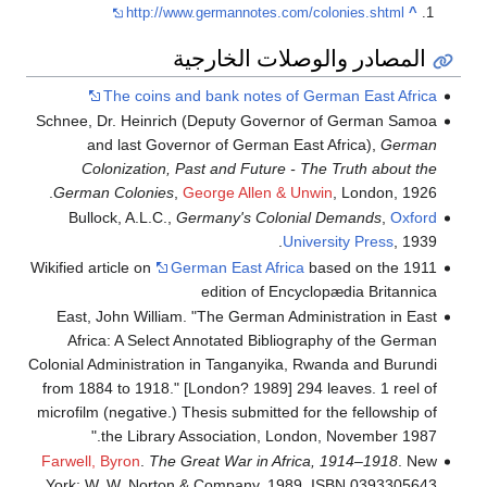
http://www.germannotes.com/colonies.shtml
^
المصادر والوصلات الخارجية
The coins and bank notes of German East Africa
Schnee, Dr. Heinrich (Deputy Governor of German Samoa
and last Governor of German East Africa),
German
Colonization, Past and Future - The Truth about the
German Colonies
,
George Allen & Unwin
, London, 1926.
Bullock, A.L.C.,
Germany's Colonial Demands
,
Oxford
University Press
, 1939.
Wikified article on
German East Africa
based on the 1911
edition of Encyclopædia Britannica
East, John William. "The German Administration in East
Africa: A Select Annotated Bibliography of the German
Colonial Administration in Tanganyika, Rwanda and Burundi
from 1884 to 1918." [London? 1989] 294 leaves. 1 reel of
microfilm (negative.) Thesis submitted for the fellowship of
the Library Association, London, November 1987."
Farwell, Byron
.
The Great War in Africa, 1914–1918
. New
York: W. W. Norton & Company. 1989. ISBN 0393305643