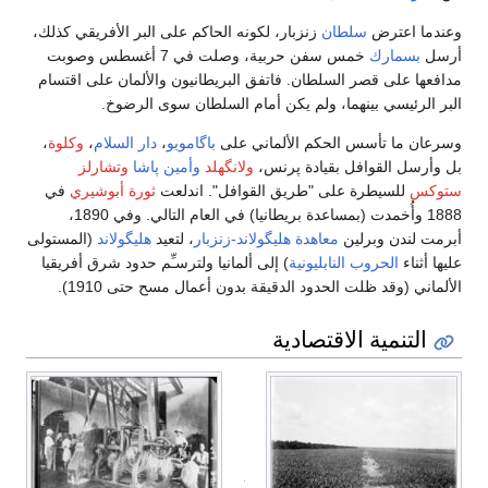
وعندما اعترض
سلطان
زنزبار، لكونه الحاكم على البر الأفريقي كذلك،
أرسل
بسمارك
خمس سفن حربية، وصلت في 7 أغسطس وصوبت
مدافعها على قصر السلطان. فاتفق البريطانيون والألمان على اقتسام
البر الرئيسي بينهما، ولم يكن أمام السلطان سوى الرضوخ.
وسرعان ما تأسس الحكم الألماني على
باگامويو
،
دار السلام
،
وكلوة
،
بل وأرسل القوافل بقيادة پرنس،
ولانگهلد
وأمين پاشا
وتشارلز
ستوكس
للسيطرة على "طريق القوافل". اندلعت
ثورة أبوشيري
في
1888 وأُخمدت (بمساعدة بريطانيا) في العام التالي. وفي 1890،
أبرمت لندن وبرلين
معاهدة هليگولاند-زنزبار
، لتعيد
هليگولاند
(المستولى
عليها أثناء
الحروب النابليونية
) إلى ألمانيا ولترسـِّم حدود شرق أفريقيا
الألماني (وقد ظلت الحدود الدقيقة بدون أعمال مسح حتى 1910).
التنمية الاقتصادية
التعليم