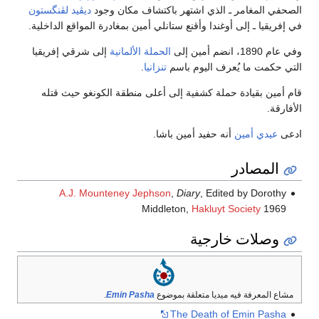
الصحفي المغامر ـ الذي اشتهر باكتشاف مكان وجود
ديڤيد لڤنگستون
في إفريقيا ـ إلى أوغندا وأقنع ستانلي أمين بمغادرة المواقع الداخلية.
وفي عام 1890، انضم أمين إلى
الحملة الألمانية
إلى شرقي إفريقيا
التي حكمت ما يُعرف اليوم باسم
تنزانيا
.
قام أمين بقيادة حملة كشفية إلى أعلى منطقة الكونغو حيث قتله
الأفارقة.
ادعى
عيدي أمين
أنه حفيد أمين باشا.
المصادر
A.J. Mounteney Jephson
,
Diary
, Edited by Dorothy
Middleton,
Hakluyt Society
1969
وصلات خارجية
مشاع المعرفة فيه ميديا متعلقة بموضوع
Emin Pasha
.
The Death of Emin Pasha