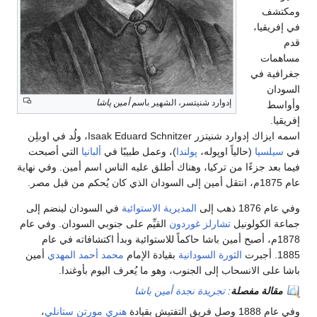
ومكتشف
في إفريقيا،
قدم
مساهمات
جغرافية في
السودان
إدوارد شنيتسر، الشهير باسم
أمين پاشا
وأواسط
إفريقيا.
اسمه ايزاك إدوارد شنيتزر Isaak Eduard Schnitzer، ولُد في اوبلِن
في
سيلسيا
(حالياً اوپوله،
پولندا
)، وعمل طبيبًا في
ألبانيا
التي أصبحت
فيما بعد جزءًا من تركيا، وهناك أطلق عليه الناس اسم أمين. وفي نهاية
عام 1875م، انتقل أمين إلى السودان الذي كان يُحكم من قبل مصر.
وفي عام 1876 ذهب إلى
المديرية الاستوائية
في السودان لينضم إلى
جماعة الكولونيل
تشارلز غوردون
القيِّم على جنوبي السودان. وفي عام
1878م، أصبح أمين باشا حاكماً للاستوائية وبدأ اكتشافاته في عام
1885. أجبرت
الثورة السودانية
بقيادة الإمام
محمد أحمد المهدي
أمين
باشا على الانسحاب إلى الجنوب، وهو ما يُعرف اليوم بأوغندا.
مقالة مفصلة
:
تجريدة نجدة أمين باشا
وفي عام 1888 وصل فريق التفتيش بقيادة
هنري مورتن ستانلي
،