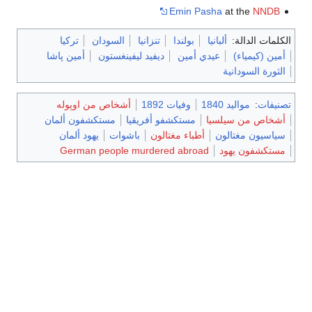
Emin Pasha
at the
NNDB
الكلمات الدالة:
ألبانيا
بولندا
تنزانيا
السودان
تركيا
أمين (كيمياء)
عيدي أمين
ديفيد ليفينغستون
أمين پاشا
الثورة السودانية
تصنيفات
:
مواليد 1840
وفيات 1892
أشخاص من اوپوله
أشخاص من سيلسيا
مستكشفو أفريقيا
مستكشفون ألمان
سياسيون مغتالون
أطباء مغتالون
باشوات
يهود ألمان
مستكشفون يهود
German people murdered abroad