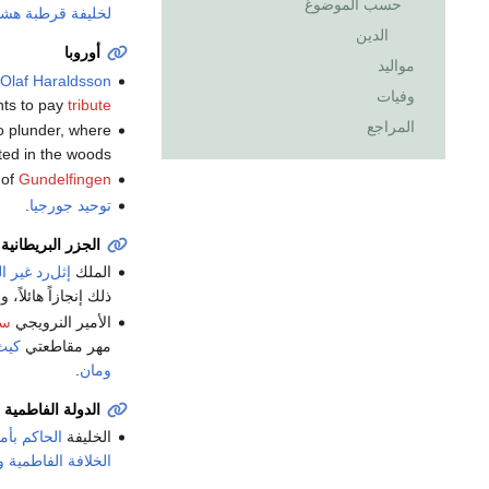
حسب الموضوغ
لخليفة قرطبة
هشام
الدين
أوروبا
مواليد
Olaf Haraldsson
وفيات
ants to pay
tribute
المراجع
o plunder, where
ed in the woods.
 of
Gundelfingen
توحيد جورجيا
.
الجزر البريطانية
الملك
إثل‌رد غير ا
ذلك إنجازاً هائلاً
الأمير النرويجي
سي
مهر مقاطعتي
كيث
ومان
.
الدولة الفاطمية
الخليفة
الحاكم بأم
الخلافة الفاطمية
و