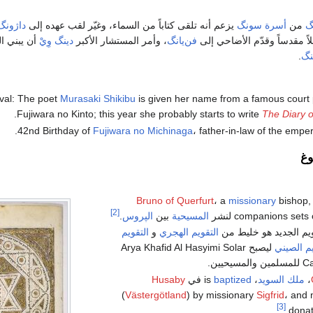
گ
من
أسرة سونگ
يزعم أنه تلقى كتاباً من السماء، وغيّر لقب عهده إلى
داژونگ
اً مقدساً وقدّم الأضاحي إلى
فن‌يانگ
، وأمر المستشار الأكبر
دينگ وِيْ
أن يبني ا
نگ
.
Murasaki Shikibu
is given her name from a famous court 
.
Fujiwara no Kinto; this year she probably starts to write
The Diary 
42nd Birthday of
Fujiwara no Michinaga
، father-in-law of the emper
غ
Bruno of Querfurt
، a
missionary
bishop,
[2]
companions set لنشر
المسيحية
بين
الپروس
.
ويم الجديد هو خليط من
التقويم الهجري
و
التقويم
يم الصيني
ليصبح Arya Khafid Al Hasyimi Solar
يين.
،
ملك
السويد
، is
baptized
في
Husaby
(
Västergötland
) by missionary
Sigfrid
، and
[3]
donat