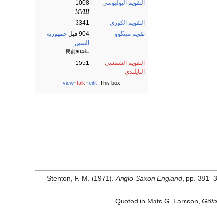
التقويم اليوليوسي
1008
MVIII
التقويم الكوري
3341
تقويم مينگوو
904 قبل
جمهورية
الصين
民前904年
التقويم الشمسي
1551
التايلندي
view
talk
edit
This box:
.
Stenton, F. M. (1971).
Anglo-Saxon England
, pp. 381–
Quoted in Mats G. Larsson,
Göta