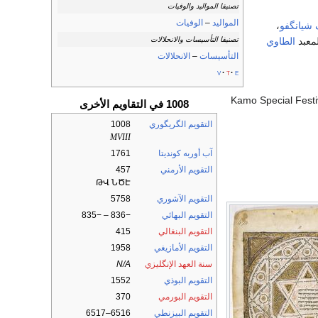
تصنيفا المواليد والوفيات
المواليد
–
الوفيات
 شيانگفو
،
لمعبد
الطاوي
تصنيفا التأسيسات والانحلالات
التأسيسات
–
الانحلالات
v
t
e
1008 في التقاويم الأخرى
التقويم الگريگوري
1008
MVIII
آب أوربه كونديتا
1761
التقويم الأرمني
457
ԹՎ ՆԾԷ
التقويم الآشوري
5758
التقويم البهائي
−836 – −835
التقويم البنغالي
415
التقويم الأمازيغي
1958
سنة العهد الإنگليزي
N/A
التقويم البوذي
1552
التقويم البورمي
370
التقويم البيزنطي
6516–6517