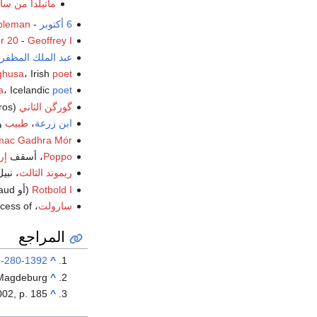
ماتيلدا من سا
6 أكتوبر
-
bleman
r 20
-
Geoffrey I
عبد الملك المظفر
ghusa
، Irish
poet
a
، Icelandic
poet
گورگن الثاني
(Magistros), ملك
ابن زرعة
،
طبيب
و
ac Gadhra Mór
Poppo
، أسقف
إر
ريموند الثالث
، نبي
Rotbold I
(أو Rotbaud)، نبيل فرنسي
سارولت
، Grand Princess of
المراجع
-280-1392
^
^
Annals of Magdeburg
002, p. 185.
^