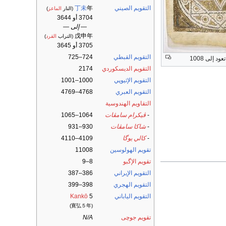
التقويم الصيني
年
丁未
(النار
الماعز
)
3704 أو 3644
— إلى —
戊申年
(التراب
القرد
)
3705 أو 3645
التقويم القبطي
724–725
تعود إلى 1008
التقويم الديسكوردي
2174
التقويم الإثيوپي
1000–1001
التقويم العبري
4768–4769
التقاويم الهندوسية
-
ڤيكرام سامڤات
1064–1065
-
شاكا سامڤات
930–931
-
كالي يوگا
4109–4110
تقويم الهولوسين
11008
تقويم الإگبو
8–9
التقويم الإيراني
386–387
التقويم الهجري
398–399
التقويم الياباني
5
Kankō
(寛弘５年)
تقويم جوچى
N/A