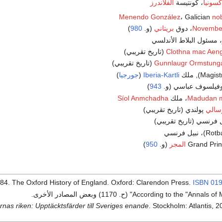
كسونيا
، كونتيسة
الفلاندرز
Menendo González
، Galician
no
Novembe
، دوق
بريتاني
(و.
980
)
، مسئول البلاط الأندلسي
Clothna mac Aen
(تاريخ تقريبي)
Gunnlaugr Ormstung
(تاريخ تقريبي)
Iberia-Kartli
(
جورجيا
)
فيلسوف عباسي (و.
943
)
Madudan m
، ملك
Síol Anmchadha
سالي
پولندي (تاريخ تقريبي)
ل فرنسي (تاريخ تقريبي)
المجر
(و.
950
)
384. The Oxford History of England. Oxford: Clarendon Press.
ISBN
019
According to the "" (ح. 1170) وبعض المصادر الأخرى.
rnas riken: Upptäcktsfärder till Sveriges enande
. Stockholm: Atlantis, 2