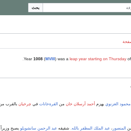
بحث
صفحة
.
Year
1008
(
MVIII
) was a
leap year starting on Thursday
of
محمود الغزنوي
يهزم
أحمد أرسلان خان
من
القرةخانات
في
چرخيان
بالقرب م
بن
المنصور
،
عبد الملك المظفر بالله
. شقيقه
عبد الرحمن سانشويلو
يصبح وزيراً