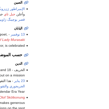
الصين
الإمبراطور ژن‌زون
وأعلن
جبل تاي
جبل
قصر يوچينگ ژاويي
اليابان
13 نوفمبر
- Kamo Special Festival: The poet
poet,
of Lady Murasaki
or, is celebrated.
حسب الموضو
الدين
الخريف -
 and 18
s out on a mission
23 يناير
- هذا التق
الجريجوري
والتقو
Calendar Era Year للمسلمين والمسيح
Olof Skötkonung
 makes generous
ions on the spot.