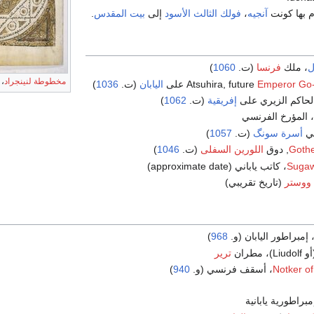
 بها كونت
آنجيه
،
فولك الثالث الأسود
إلى
بيت المقدس
.
ل
، ملك
فرنسا
(ت.
1060
)
مخطوطة لنينجراد
، 
Emperor Go-
على
اليابان
(ت.
1036
)
الحاكم الزيري على
إفريقية
(ت.
1062
)
، المؤرخ الفرنسي
في
أسرة سونگ
(ت.
1057
)
Gothe
اللورين السفلى
(ت.
1046
)
Sugaw
، كاتب ياباني (approximate date)
ووستر
(تاريخ تقريبي)
 إمبراطور اليابان (و.
968
)
Liudo)، مطران
ترير
Notker of
، أسقف فرنسي (و.
940
)
براطورية يابانية