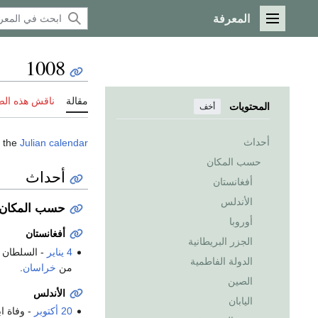
المعرفة
القائمة الرئيسية
1008
مقالة
ناقش هذه ال
المحتويات
أخف
أحداث
 the
Julian calendar
حسب المكان
أحداث
أفغانستان
الأندلس
حسب المكان
أوروبا
أفغانستان
الجزر البريطانية
4 يناير
- السلطان
الدولة الفاطمية
من
خراسان
.
الصين
الأندلس
اليابان
20 أكتوبر
- وفاة ا