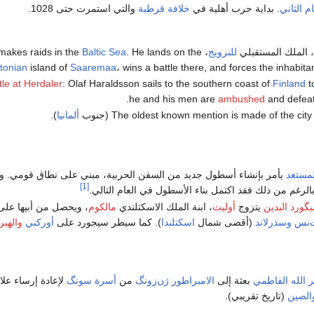
 الثاني
. بداية حرب أهلية في
خلافة قرطبة
والتي استمرت حتى 1028.
، الملك المستقبلي
للنرويج
، makes raids in the
. He lands on the
Baltic Sea
tonian
island of
Saaremaa
، wins a battle there, and forces the inhabit
tle at Herdaler
: Olaf Haraldsson sails to the southern coast of
Finland
t
he and his men are
ambushed
and defeat
The oldest known mention is made of the city
(جنوب
ألمانيا
).
لمستعد
يأمر بإنشاء أسطول جديد من السفن الحربية، مبني على نطاق قومي. و
[1]
، وبالرغم من ذلك فقد اكتمل بناء الأسطول في العام التالي.
گورد البدين
يتزوج
أوليث
، ابنة الملك الاسكتلندي
مالكوم
، ويحصل من أبيها على
‌نس
وسذرلاند
(أقصى شمال
اسكتلندا
). كما سيطر سيجورد على
أوركني
والهبر
ر الله الفاطمي
بعثة إلى
الامبراطور ژن‌زونگ
من
أسرة سونگ
لإعادة إرساء عل
الصين
(تاريخ تقريبي).