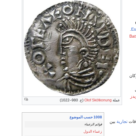
.
Es
Bat
كان
يدز
عملة
Olof Skötkonung
(ح. 980–1022)
1008 حسب الموضوع
اقات
تجارية
بين
قوائم الزعماء
زعماء الدول