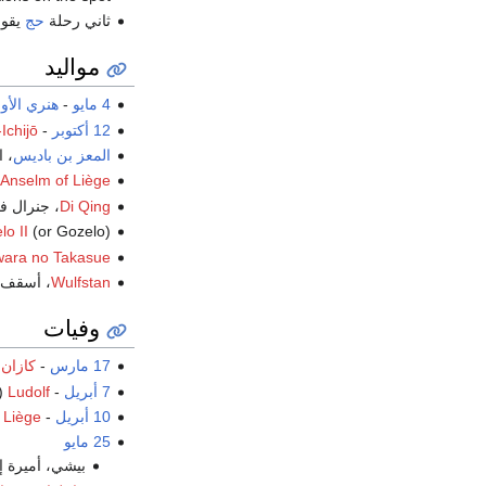
ثاني رحلة
حج
يقوم
مواليد
4 مايو
-
هنري الأو
12 أكتوبر
- Atsuhira, future
Ichijō
المعز بن باديس
، 
Anselm of Liège
Di Qing
، جنرال 
(or Gozelo), دوق
lo II
ara no Takasue
Wulfstan
، أسقف
وفيات
17 مارس
-
كازان
،
7 أبريل
-
Ludolf
(أو lf
10 أبريل
-
 Liège
25 مايو
بيشي، أميرة إم