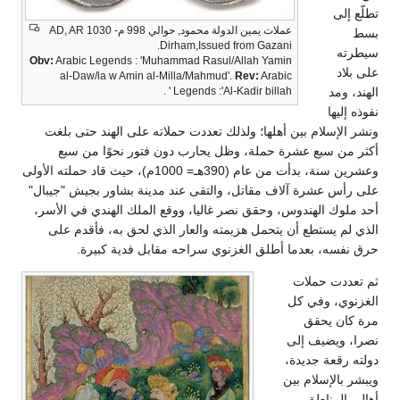
تطلّع إلى
عملات يمين الدولة محمود, حوالي 998 م- 1030 AD, AR
بسط
Dirham,Issued from Gazani.
سيطرته
Obv:
Arabic Legends : 'Muhammad Rasul/Allah Yamin
على بلاد
al-Daw/la w Amin al-Milla/Mahmud'.
Rev:
Arabic
Legends :'Al-Kadir billah ' .
الهند، ومد
نفوذه إليها
ونشر الإسلام بين أهلها؛ ولذلك تعددت حملاته على الهند حتى بلغت
أكثر من سبع عشرة حملة، وظل يحارب دون فتور نحوًا من سبع
وعشرين سنة، بدأت من عام (390هـ= 1000م)، حيث قاد حملته الأولى
على رأس عشرة آلاف مقاتل، والتقى عند مدينة بشاور بجيش "جيبال"
أحد ملوك الهندوس، وحقق نصر غاليا، ووقع الملك الهندي في الأسر،
الذي لم يستطع أن يتحمل هزيمته والعار الذي لحق به، فأقدم على
حرق نفسه، بعدما أطلق الغزنوي سراحه مقابل فدية كبيرة.
ثم تعددت حملات
الغزنوي، وفي كل
مرة كان يحقق
نصرا، ويضيف إلى
دولته رقعة جديدة،
ويبشر بالإسلام بين
أهالي المناطق