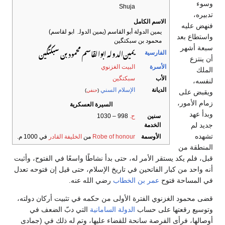
وسوء
Shuja
تدبيره،
الاسم الكامل
فنهض عليه
يمين الدولة أبو القاسم (یمین الدولہ ابو لقاسم)
واستطاع بعد
محمود بن سبكتگين
سبعة أشهر
یمین‌الدوله ابوالقاسم محمود بن سبکتگین
الفارسية
أن ينتزع
الأسرة
البيت الغزنوي
الملك
الأب
سبکتگین
لنفسه،
الديانة
الإسلام السني
(
حنفي
)
ويقبض على
زمام الأمور،
السيرة العسكرية
وبدأ عهد
سنين
ح.
998 – 1030
جديد لم
الخدمة
تشهده
الأوسمة
Robe of honour
من
الخليفة القادر
في 1000 م.
المنطقة من
قبل، فلم يكد يستقر الأمر له، حتى بدأ نشاطًا واسعًا في الفتوح، وأثبت
أنه واحد من كبار الفاتحين في تاريخ الإسلام، حتى قيل إن فتوحه تعدل
في المساحة فتوح
عمر بن الخطاب
رضي الله عنه.
قضى محمود الغزنوي الفترة الأولى من حكمه في تثبيت أركان دولته،
وتوسيع رقعتها على حساب
الدولة السامانية
التي دبّ الضعف في
أوصالها، فرأى الفرصة سانحة للقضاء عليها، وتم له ذلك في (جمادى