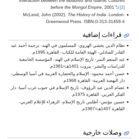
Interaction between the Buddhist and Islamic Cultures
before the Mongol Empire
, 2001
[2]
McLeod, John (2002).
The History of India
. London:
Greenwood Press. ISBN-0-313-31459-4.
قراءات إضافية
نظام الدين بخشي الهروي- المسلمون في الهند- ترجمة أحمد عبد
القادر الشاذلي- الهيئة العامة للكتاب- القاهرة 1995م.
عبد المنعم النمر- تاريخ الإسلام في الهند- المؤسسة الجامعية
للدراسات والنشر- بيروت 1401هـ=1981م.
حسن أحمد محمود- الإسلام والحضارة العربية في آسيا الوسطى-
دار النهضة العربية- القاهرة 1968م.
عصام الدين عبد الرؤوف- تاريخ الإسلام في جنوب غرب آسيا- دار
الفكر العربي- القاهرة 1975م.
حسين مؤنس- أطلس تاريخ الإسلام- الزهراء للإعلام العربي-
القاهرة 1407هـ=1987م.
وصلات خارجية