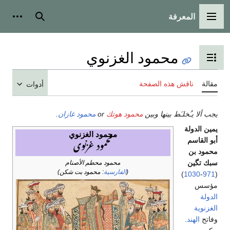
المعرفة
القائمة الرئيسية
بحث
أدوات
محمود الغزنوي
تبديل عرض جدول المحتويات
مقالة
ناقش هذه الصفحة
أدوات
يجب ألا يـُخلـَط بينها وبين
محمود هوتك
or
محمود غازان
.
يمين الدولة
محمود الغزنوي
محمود غزنوی
أبو القاسم
محمود بن
سبك تگين
محمود محطم الأصنام
(
الفارسية
: محمود بت شکن)
)
1030
-
971
(
مؤسس
الدولة
الغزنوية
وفاتح
الهند
.