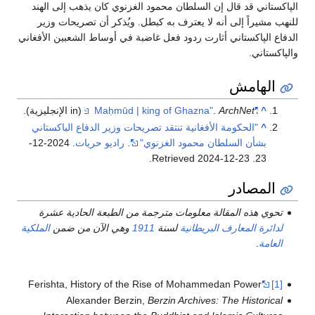
الپاكستاني قد قال إن السلطان محمود الغزنوي كان يذهب إلى الهند
للنهب مشيراً إلى أنه لا يعترف به كبطل. ويُذكر أن تصريحات وزير
الدفاع الپاكستاني أثارت ردود فعل غاضبة في أوساط الشعبين الأفغاني
والپاكستاني.
الهامش
^
"Maḥmūd | king of Ghazna"
ArchNet
.
(in الإنجليزية).
^
"الحكومة الأفغانية تنتقد تصريحات وزير الدفاع الباكستاني
بشأن السلطان محمود الغزنوي"
.
راديو حريات
. 2024-12-
.
2024-12-23
. Retrieved
23
المصادر
تحوي هذه المقالة معلومات مترجمة من الطبعة الحادية عشرة
لدائرة المعارف البريطانية
لسنة
1911
وهي الآن من ضمن
الملكية
العامة
.
Ferishta, History of the Rise of Mohammedan Power
[1]
Alexander Berzin,
Berzin Archives: The Historical