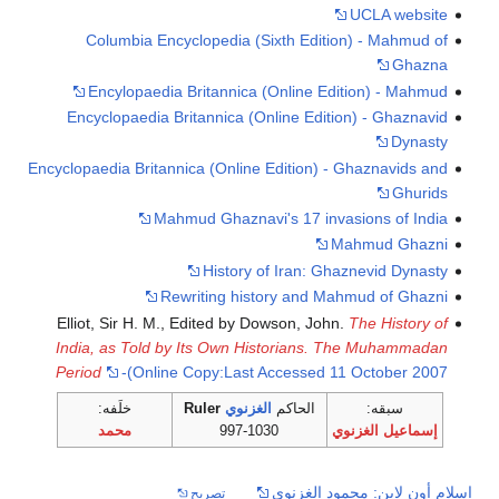
UCLA website
Columbia Encyclopedia (Sixth Edition) - Mahmud of
Ghazna
Encylopaedia Britannica (Online Edition) - Mahmud
Encyclopaedia Britannica (Online Edition) - Ghaznavid
Dynasty
Encyclopaedia Britannica (Online Edition) - Ghaznavids and
Ghurids
Mahmud Ghaznavi's 17 invasions of India
Mahmud Ghazni
History of Iran: Ghaznevid Dynasty
Rewriting history and Mahmud of Ghazni
Elliot, Sir H. M., Edited by Dowson, John.
The History of
India, as Told by Its Own Historians. The Muhammadan
Period
-(Online Copy:Last Accessed 11 October 2007
سبقه:
الحاكم
الغزنوي
Ruler
خلَفه:
إسماعيل الغزنوي
997-1030
محمد
إسلام أون لاين: محمود الغزنوي
تصريح