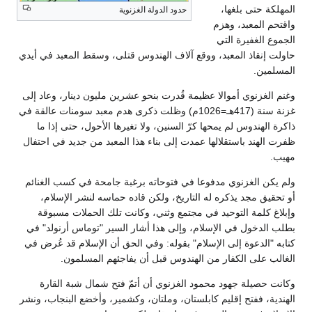
المهلكة حتى بلغها،
حدود الدولة الغزنوية
واقتحم المعبد، وهزم
الجموع الغفيرة التي
حاولت إنقاذ المعبد، ووقع آلاف الهندوس قتلى، وسقط المعبد في أيدي
المسلمين.
وغنم الغزنوي أموالا عظيمة قُدرت بنحو عشرين مليون دينار، وعاد إلى
غزنة سنة (417هـ=1026م) وظلت ذكرى هدم معبد سومنات عالقة في
ذاكرة الهندوس لم يمحها كرّ السنين، ولا تغيرها الأحول، حتى إذا ما
ظفرت الهند باستقلالها عمدت إلى بناء هذا المعبد من جديد في احتفال
مهيب.
ولم يكن الغزنوي مدفوعا في فتوحاته برغبة جامحة في كسب الغنائم
أو تحقيق مجد يذكره له التاريخ، ولكن قاده حماسه لنشر الإسلام،
وإبلاغ كلمة التوحيد في مجتمع وثني، وكانت تلك الحملات مسبوقة
بطلب الدخول في الإسلام، وإلى هذا أشار السير "توماس أرنولد" في
كتابه "الدعوة إلى الإسلام" بقوله: وفي الحق أن الإسلام قد عُرض في
الغالب على الكفار من الهندوس قبل أن يفاجئهم المسلمون.
وكانت حصيلة جهود محمود الغزنوي أن أتمّ فتح شمال شبة القارة
الهندية، ففتح إقليم كابلستان، وملتان، وكشمير، وأخضع البنجاب، ونشر