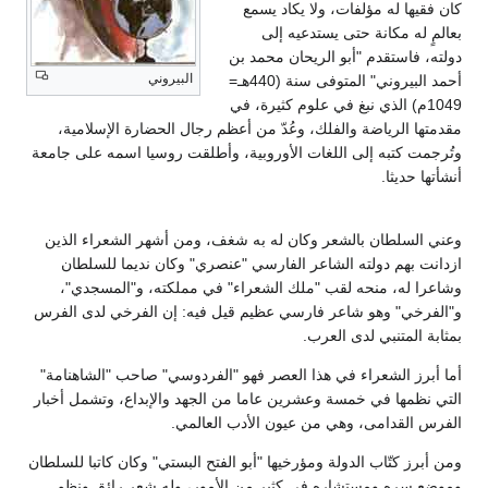
كان فقيها له مؤلفات، ولا يكاد يسمع
بعالمٍ له مكانة حتى يستدعيه إلى
دولته، فاستقدم "أبو الريحان محمد بن
البيروني
أحمد البيروني" المتوفى سنة (440هـ=
1049م) الذي نبغ في علوم كثيرة، في
مقدمتها الرياضة والفلك، وعُدّ من أعظم رجال الحضارة الإسلامية،
وتُرجمت كتبه إلى اللغات الأوروبية، وأطلقت روسيا اسمه على جامعة
أنشأتها حديثا.
وعني السلطان بالشعر وكان له به شغف، ومن أشهر الشعراء الذين
ازدانت بهم دولته الشاعر الفارسي "عنصري" وكان نديما للسلطان
وشاعرا له، منحه لقب "ملك الشعراء" في مملكته، و"المسجدي"،
و"الفرخي" وهو شاعر فارسي عظيم قيل فيه: إن الفرخي لدى الفرس
بمثابة المتنبي لدى العرب.
أما أبرز الشعراء في هذا العصر فهو "الفردوسي" صاحب "الشاهنامة"
التي نظمها في خمسة وعشرين عاما من الجهد والإبداع، وتشمل أخبار
الفرس القدامى، وهي من عيون الأدب العالمي.
ومن أبرز كتّاب الدولة ومؤرخيها "أبو الفتح البستي" وكان كاتبا للسلطان
وموضع سره ومستشاره في كثير من الأمور، وله شعر رائق ونظم