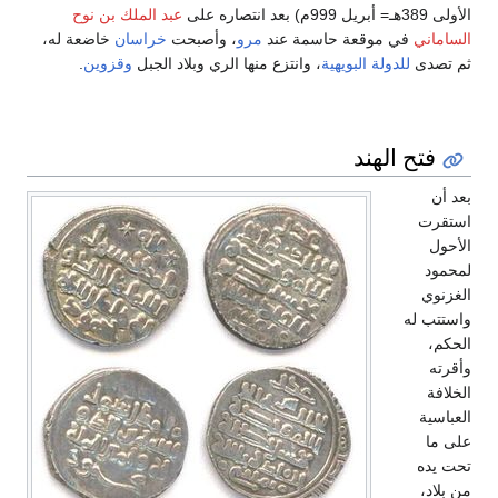
الأولى 389هـ= أبريل 999م) بعد انتصاره على
عبد الملك بن نوح
الساماني
في موقعة حاسمة عند
مرو
، وأصبحت
خراسان
خاضعة له،
ثم تصدى
للدولة البويهية
، وانتزع منها الري وبلاد الجبل
وقزوين
.
فتح الهند
بعد أن
استقرت
الأحول
لمحمود
الغزنوي
واستتب له
الحكم،
وأقرته
الخلافة
العباسية
على ما
تحت يده
من بلاد،