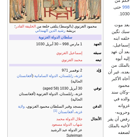
حكم من
998
حتى
1030.
بعد موت
محمود الغزنوي (بالوسط) يتلقى خلعة من
الخليفة القادر
؛
بريشة
رشيد الدين الهمذاني
سبك تگين
سلطان
الدولة الغزنوية
خلفه ابنه
العهد
1 مارس 998 –
30 أبريل 1030
إسماعيل،
بعد أن عهد
سبقه
إسماعيل الغزنوي
إليه أبوه
تبعه
محمد الغزنوي
بالملك من
وُلِد
2 نوفمبر 971
بعده، غير أن
غزنة
،
زابلستان
،
الدولة السامانية
(
أفغانستان
أخاه الأكبر
الحالية)
محمود
توفي
30 أبريل 1030
(aged 58)
-وكان سند
غزنة، زابلستان، الدولة الغزنوية (أفغانستان
والده في
الحالية)
غزواته
الدفن
مسجد وقبر السلطان محمود الغزنوي،
ولاية
[1]
وحروبه-
غزنة
،
أفغانستان
رفض أن يقر
الأنجال
جلال الدولة محمد
شهاب الدولة مسعود
لأخيه بالملك
عز الدولة عبد الرشيد
لضعفه
Suleiman