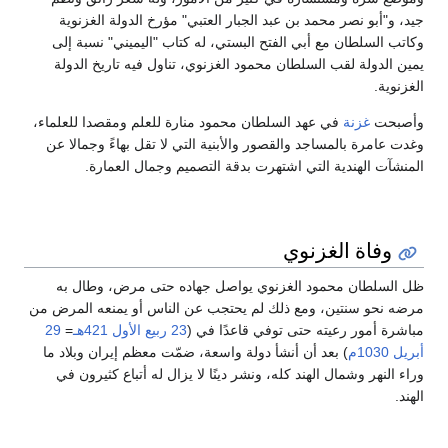
جيد، و"أبو نصر محمد بن عبد الجبار العتبي" مؤرخ الدولة الغزنوية
وكاتب السلطان مع أبي الفتح البستي، له كتاب "اليميني" نسبة إلى
يمين الدولة لقب السلطان محمود الغزنوي، تناول فيه تاريخ الدولة
الغزنوية.
وأصبحت
غزنة
في عهد السلطان محمود منارة للعلم ومقصدا للعلماء،
وغدت عامرة بالمساجد والقصور والأبنية التي لا تقل بهاءً وجمالا عن
المنشآت الهندية التي اشتهرت بدقة التصميم وجمال العمارة.
وفاة الغزنوي
ظل السلطان محمود الغزنوي يواصل جهاده حتى مرض، وطال به
مرضه نحو سنتين، ومع ذلك لم يحتجب عن الناس أو يمنعه المرض من
مباشرة أمور رعيته حتى توفي قاعدًا في (
23 ربيع الأول
421هـ
=
29
أبريل
1030م
) بعد أن أنشأ دولة واسعة، ضمّت معظم إيران وبلاد ما
وراء النهر وشمال الهند كله، ونشر دينًا لا يزال له أتباع كثيرون في
الهند.