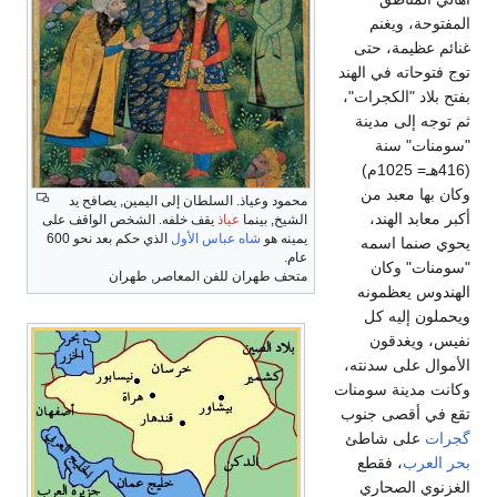
المفتوحة، ويغنم
غنائم عظيمة، حتى
توج فتوحاته في الهند
بفتح بلاد "الكجرات"،
ثم توجه إلى مدينة
"سومنات" سنة
(416هـ= 1025م)
وكان بها معبد من
محمود وعياذ. السلطان إلى اليمين, يصافح يد
أكبر معابد الهند،
الشيخ, بينما
عياذ
يقف خلفه. الشخص الواقف على
يمينه هو
شاه عباس الأول
الذي حكم بعد نحو 600
يحوي صنما اسمه
عام.
"سومنات" وكان
متحف طهران للفن المعاصر, طهران
الهندوس يعظمونه
ويحملون إليه كل
نفيس، ويغدقون
الأموال على سدنته،
وكانت مدينة سومنات
تقع في أقصى جنوب
گجرات
على شاطئ
بحر العرب
، فقطع
الغزنوي الصحاري