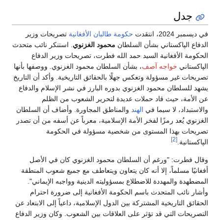
جدل
في ديسمبر 2024، انتقدت
حكومة طالبان الأفغانية
تصريحات وزير
الدفاع الپاكستاني بشأن السلطان
محمود الغزنوي
. استنكر نائب متحدث
الحكومة الأفغانية السيد حمد الله فطرت، تصريحات وزير الدفاع
الپاكستاني
خواجه آصف
، بشأن السلطان محمود الغزنوي. ووصفها بأنها
تصريحات غير مسؤولة وتعكس جهلًا بالحقائق التاريخية. وأكد أن التاريخ
يشهد للسلطان محمود الغزنوي بدوره البارز في نشر الإسلام والدفاع
عن الأمة، حيث قاد حملات عديدة لتحرير الشعوب من الظلم
والاستبداد، لا سيما في
الهند
والمناطق المجاورة. وأضاف أن السلطان
الغزنوي يُعد رمزًا لفخر الأمة الإسلامية، معرباً عن أسفه من أن تصدر
تصريحات بهذا المستوى من شخصية مسؤولة في الحكومة
[2]
الپاكستانية.
وقال فطرت: "ورغم أن السلطان محمود الغزنوي كان في الأصل
أفغانيًا مسلماً، إلا أنه كان يتعاون ويتعاطف مع جميع شعوب المنطقة
المضطهدة والمهددة للاضطلاع بمسؤوليته الدينية وواجبه الإيماني".
وأشار نائب المتحدث باسم الحكومة الأفغانية إلى ضرورة احترام
الحقائق التاريخية المشتركة بين الدول الإسلامية، داعياً إلى الابتعاد عن
التصريحات التي قد تؤثر على العلاقات بين الشعوب. وكان وزير الدفاع