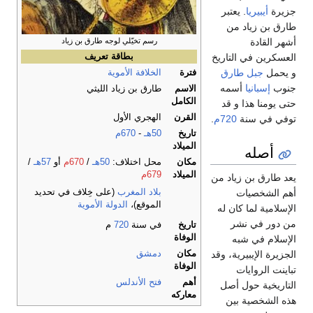
بيريا
. يعتبر
 زياد من
ادة
رسم تخيّلي لوجه طارق بن زياد
 في التاريخ
بطاقة تعريف
جبل طارق
فترة
الخلافة الأموية
بانيا
أسمه
الاسم
طارق بن زياد الليثي
الكامل
ا هذا و قد
القرن
الهجري الأول
ي سنة
720م
.
تاريخ
50هـ
-
670م
الميلاد
له
مكان
محل اختلاف:
50هـ
/
670م
أو
57هـ
/
الميلاد
679م
 بن زياد من
بلاد المغرب
(على خِلاف في تحديد
خصيات
الموقع)،
الدولة الأموية
ة لما كان له
في نشر
تاريخ
في سنة
720
م
الوفاة
 في شبه
مكان
دمشق
لإيبيرية، وقد
الوفاة
لروايات
أهم
فتح الأندلس
ة حول أصل
معاركه
خصية بين