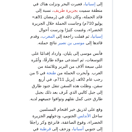
إلى
إسبانيا
، فعبرت البحر ونزلت هناك في
منطقة سميت
بجزيرة طريف
، نسبة إلى
قائد الحملة، وكان ذلك في (رمضان 91هـ=
يوليو 710م) وجاست الحملة خلال الجزيرة
الخضراء، وغنمت كثيرًا ودرست أحوال
إسبانيا
، ثم قفلت راجعة إلى
المغرب
، وقدم
قائدها إلى
موسى بن نصير
نتائج حملته.
فأنس موسى إلى يليان، وازداد إقدامًا على
التوسعات، ثم استدعى مولاه طارقًا، وأمّره
على سبعة آلاف من البربر وثلاثمئة من
العرب. وأبحرت الحملة من
طنجة
في 5 من
رجب عام 92هـ، إبريل 711م، في أربع
سفن، وظلت هذه السفن تنقل جنود طارق
إلى جبل كالبي الذي عُرف بعد ذلك بجبل
طارق حتى كمل نقلهم وتوافوا جميعهم لديه.
وقع على لذريق خبر اقتحام المسلمين
ساحل
الأندلس
الجنوبي، ودخولهم الجزيرة
الخضراء، وقوع الصاعقة، فانزعج وكر راجعًا
إلى جنوبي
أسبانيا
، وزحف إلى
قرطبة
في