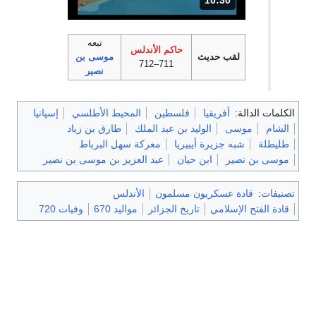
10:30
المدة: دقائق و 30 ثواني.
تبعه
حاكم الأندلس
لقب حديث
موسى بن
711–712
نصير
 الدالة:
أفريقيا
فلسطين
المحيط الأطلسي
إسپانيا
موسى
الوليد بن عبد الملك
طارق بن زياد
ة
شبه جزيرة أيبيريا
معركة سهل البرباط
بن نصير
ابن حيان
عبد العزيز بن موسى بن نصير
ت
:
قادة عسكريون مسلمون
الأندلس
لفتح الإسلامي
تاريخ الجزائر
مواليد 670
وفيات 720