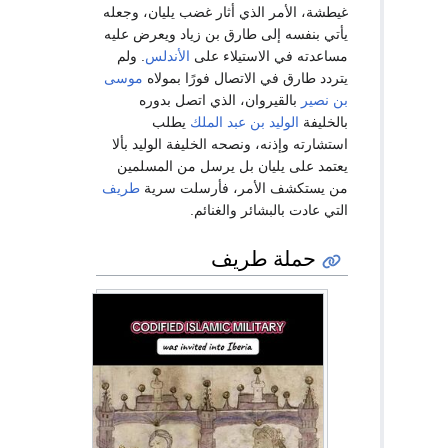
غيطشة، الأمر الذي أثار غضب يليان، وجعله
يأتي بنفسه إلى طارق بن زياد ويعرض عليه
مساعدته في الاستيلاء على
الأندلس
. ولم
يتردد طارق في الاتصال فورًا بمولاه
موسى
بن نصير
بالقيروان، الذي اتصل بدوره
بالخليفة
الوليد بن عبد الملك
يطلب
استشارته وإذنه، ونصحه الخليفة الوليد بألا
يعتمد على يليان بل يرسل من المسلمين
من يستكشف الأمر، فأرسلت سرية
طريف
التي عادت بالبشائر والغنائم.
حملة طريف