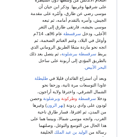
على شرقيها وغربيها. وذكر ابن حيان أن
موسى رضي عن طارق، وأمّره على مقدمة
الجيش، وأمره بالتقدم أمامه، ثم تبعه
موسى بجيشه، فارتقى طارق إلى الثغر
الأعلى، ودخل
سرقسطة
عام 96هـ، 714م
وأوغل في البلاد، وغنم الغنائم الضخمة، ثم
اتجه نحو ماردة متبعًا الطريق الروماني الذي
يربط
سرقسطة
ببرشلونة
، ثم يتصل بعد ذلك
بالطريق المؤدي إلى أربونة على ساحل
البحر الأبيض
.
وبعد أن استراح القائدان قليلا في
طليطلة
عاودا التوسعات مرة ثانية، وزحفا نحو
الشمال الشرقي، واخترقا ولاية أراجون،
ودخلا
سرقسطة
وطركونة
وبرشلونة
وحصن
لودون على وادي ردونة (
نهر الرون
) وغيرها
من المدن، ثم افترقا، فسار طارق ناحية
الغرب، واتجه موسى شمالا، وبينما هما على
هذا الحال من التوسع والتوغل، وصلتهما
رسالة من
الوليد بن عبد الملك
الخليفة