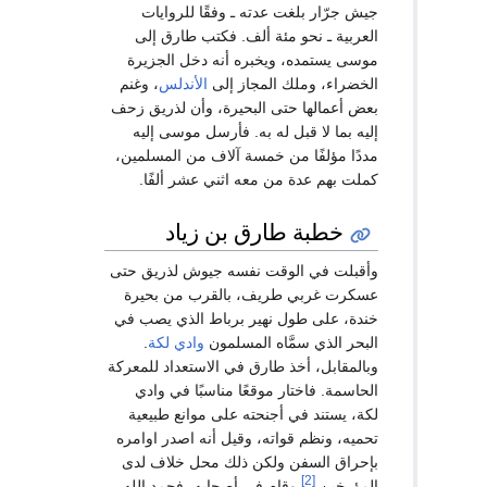
جيش جرّار بلغت عدته ـ وفقًا للروايات
العربية ـ نحو مئة ألف. فكتب طارق إلى
موسى يستمده، ويخبره أنه دخل الجزيرة
الخضراء، وملك المجاز إلى
الأندلس
، وغنم
بعض أعمالها حتى البحيرة، وأن لذريق زحف
إليه بما لا قبل له به. فأرسل موسى إليه
مددًا مؤلفًا من خمسة آلاف من المسلمين،
كملت بهم عدة من معه اثني عشر ألفًا.
خطبة طارق بن زياد
وأقبلت في الوقت نفسه جيوش لذريق حتى
عسكرت غربي طريف، بالقرب من بحيرة
خندة، على طول نهير برباط الذي يصب في
البحر الذي سمَّاه المسلمون
وادي لكة
.
وبالمقابل، أخذ طارق في الاستعداد للمعركة
الحاسمة. فاختار موقعًا مناسبًا في وادي
لكة، يستند في أجنحته على موانع طبيعية
تحميه، ونظم قواته، وقيل أنه اصدر اوامره
بإحراق السفن ولكن ذلك محل خلاف لدى
[2]
المؤرخين
وقام في أصحابه، فحمد الله