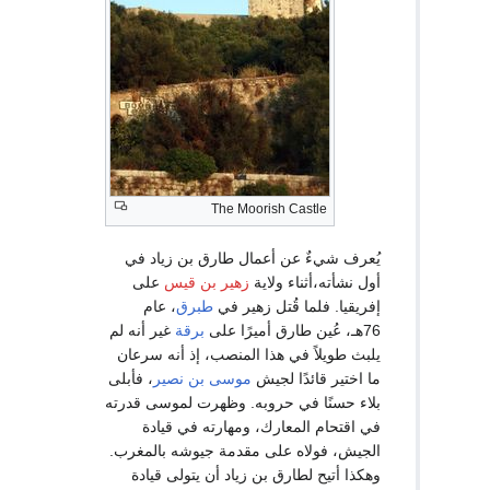
The Moorish Castle
يُعرف شيءٌ عن أعمال طارق بن زياد في
أول نشأته،أثناء ولاية
زهير بن قيس
على
إفريقيا. فلما قُتل زهير في
طبرق
، عام
76هـ، عُين طارق أميرًا على
برقة
غير أنه لم
يلبث طويلاً في هذا المنصب، إذ أنه سرعان
ما اختير قائدًا لجيش
موسى بن نصير
، فأبلى
بلاء حسنًا في حروبه. وظهرت لموسى قدرته
في اقتحام المعارك، ومهارته في قيادة
الجيش، فولاه على مقدمة جيوشه بالمغرب.
وهكذا أتيح لطارق بن زياد أن يتولى قيادة