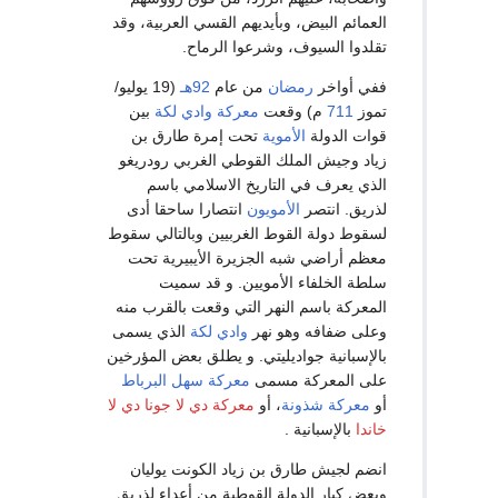
العمائم البيض، وبأيديهم القسي العربية، وقد
تقلدوا السيوف، وشرعوا الرماح.
ففي أواخر
رمضان
من عام
92هـ
(19 يوليو/
تموز
711
م) وقعت
معركة وادي لكة
بين
قوات الدولة
الأموية
تحت إمرة طارق بن
زياد وجيش الملك القوطي الغربي رودريغو
الذي يعرف في التاريخ الاسلامي باسم
لذريق. انتصر
الأمويون
انتصارا ساحقا أدى
لسقوط دولة القوط الغربيين وبالتالي سقوط
معظم أراضي شبه الجزيرة الأيبيرية تحت
سلطة الخلفاء الأمويين. و قد سميت
المعركة باسم النهر التي وقعت بالقرب منه
وعلى ضفافه وهو نهر
وادي لكة
الذي يسمى
بالإسبانية جواديليتي. و يطلق بعض المؤرخين
على المعركة مسمى
معركة سهل البرباط
أو
معركة شذونة
، أو
معركة دي لا جونا دي لا
خاندا
بالإسبانية .
انضم لجيش طارق بن زياد الكونت يوليان
وبعض كبار الدولة القوطية من أعداء لذريق