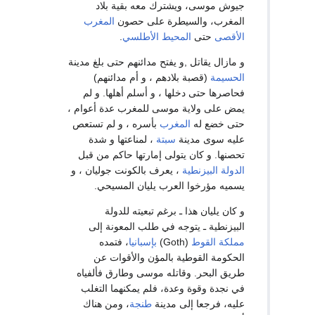
جيوش موسى، ويشترك معه بقية بلاد
المغرب، والسيطرة على حصون
المغرب
الأقصى
حتى
المحيط الأطلسي
.
و مازال يقاتل ,و يفتح مدائنهم حتى بلغ مدينة
الحسيمة
(قصبة بلادهم ، و أم مدائنهم)
فحاصرها حتى دخلها ، و أسلم أهلها. و لم
يمض على ولاية موسى للمغرب عدة أعوام ،
حتى خضع له
المغرب
بأسره ، و لم تستعص
عليه سوى مدينة
سبتة
، لمناعتها و شدة
تحصنها. و كان يتولى إمارتها حاكم من قبل
الدولة البيزنطية
، يعرف بالكونت جوليان ، و
يسميه مؤرخوا العرب يليان المسيحي.
و كان يليان هذا ـ برغم تبعيته للدولة
البيزنطية ـ يتوجه في طلب المعونة إلى
مملكة القوط
(Goth)
بإسبانيا
، فتمده
الحكومة القوطية بالمؤن والأقوات عن
طريق البحر. وقاتله موسى وطارق فألفياه
في نجدة وقوة وعدة، فلم يمكنهما التغلب
عليه، فرجعا إلى مدينة
طنجة
، ومن هناك