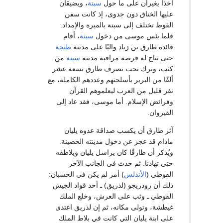
أخذا يغيران على ما حول
سبتة
، ويضيقان
عليها الخناق دون جدوى، إذ كانت سفن
القوط تختلف إلى سبتة بالميرة والإمداد.
فلما يئس موسى من دخول
سبتة
، أقام
قائده طارق بن زياد واليًا على مدينة
طنجة
حتى تتاح له فرصة مراقبة مدينة
سبتة
من
كثب، وترك تحت تصرف طارق تسعة عشر
ألفًا من البربر بأسلحتهم وعددهم الكاملة، مع
نفر قليل من العرب ليعلموهم القرآن
وفرائض الإسلام. أما موسى، فقد عاد إلى
القيروان.
آثر طارق أن يكسب صداقة عدوه يليان
مادام قد عجز عن دخول مدينته الحصينة.
ويُذكر أن طارقًا كان يراسل يليان ويلاطفه
حتى تهادنا. ثم حدث في الجانب الآخر
القوطي (
الأندلس
) أمر لم يكن في الحسبان:
ذلك أن رودريجو (لذريق) ـ أحد قواد الجيش
القوطي ـ وثب على العرش، وخلع الملك
غيطشة، وتولى مكانه، ثم إن لذريق اعتدى
على ابنة يليان التي كانت في بلاط الملك