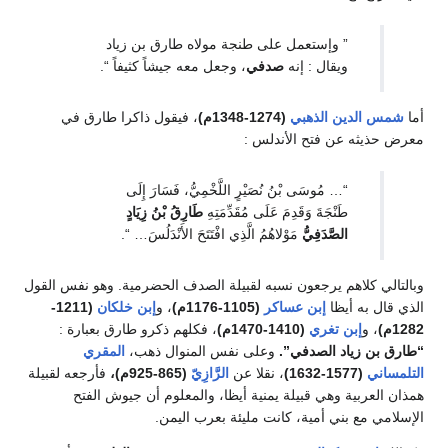
” وإستعمل على طنجة مولاه طارق بن زياد
ويقال : إنه
صدفي
، وجعل معه جيشاً كثيفاً “.
الدين الذهبي
(1274-1348م)
، فيقول ذاكرا طارق في
يثه عن فتح الأندلس :
“… مُوسَى بْنُ نُصَيْرٍ اللَّخْمِيُّ، فَسَارَ إِلَى
طَنْجَةَ وَقَدِمَ عَلَى مُقَدِّمَتِهِ
طَارِقُ بْنُ زِيَادٍ
الصَّدَفِيُّ
مَوْلاهُمُ الَّذِي افْتَتَحَ الأَنْدَلُسَ… “.
 كلاهم يرجعون نسبه لقبيلة الصدف الحضرمية. وهو نفس القول
 به أيظا
إبن عساكر
(1105-1176م)
، و
إبن خلكان
(1211-
، و
إبن تغري
(1410-1470م)
، فكلهم ذكرو طارق بعبارة :
ن زياد الصدفي”.
وعلى نفس المنوال ذهب،
المقري
ي
(1577-1632)
، نقلا عن
الرَّازِيّ
(865-925م)،
فأرجعه لقبيلة
عربية وهي قبيلة يمنية أيظا، والمعلوم أن جيوش الفتح
 مع بني أمية، كانت مليئة بعرب اليمن.