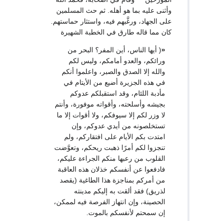
وأثنى عليه بما هو أهله. ثم حث المسلمين
على الجهاد، ورغَّبهم فيه، واستثار حماستهم.
كان مما قاله طارق في الخطبة الشهيرة
«
( أيها الناس، أين المفر؟ البحر من
ورائكم، والعدو أمامكم، وليس لكم
والله إلا الصدق والصبر، واعلموا أنكم
في هذه الجزيرة أضيع من الأيتام في
مأدبة اللئام، وقد استقبلكم عدوكم
بجيشه وأسلحته، وأقواته موفورة، وأنتم
لا وزر لكم إلا سيوفكم، ولا أقوات إلا ما
تستخلصونه من أيدي عدوكم، وإن
امتدت بكم الأيام على افتقاركم، ولم
تنجزوا لكم أمرًا ذهبت ريحكم، وتعوَّضت
القلوب من رعبها منكم الجراءة عليكم،
فادفعوا عن أنفسكم خذلان هذه العاقبة
من أمركم بمناجزة هذا الطاغية (يقصد
لذريق) فقد ألقت به إليكم مدينته
الحصينة، وإن انتهاز الفرصة فيه لممكن،
إن سمحتم لأنفسكم بالموت.