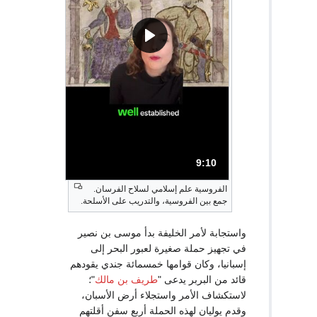
9:10
المدة: دقائق و 10 ثواني.
الفروسية علم إسلامي لسلاح الفرسان.
جمع بين الفروسية، والتدريب على الأسلحة.
واستجابة لأمر الخليفة بدأ موسى بن نصير
في تجهيز حملة صغيرة لعبور البحر إلى
إسبانيا، وكان قوامها خمسمائة جندي يقودهم
قائد من البربر يدعى "
طريف بن مالك
"؛
لاستكشاف الأمر واستجلاء أرض الأسبان،
وقدم يوليان لهذه الحملة أربع سفن أقلتهم