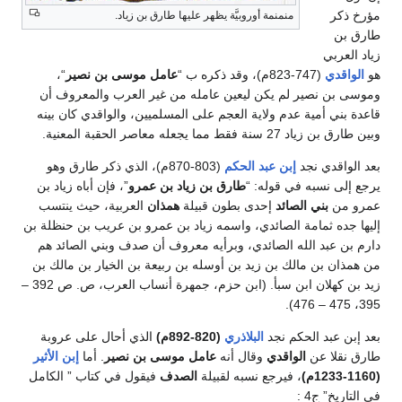
ر
منمنمة أوروبيَّة يظهر عليها طارق بن زياد.
ربي
دي
(747-823م)، وقد ذكره ب “
عامل موسى بن نصير
“،
ن نصير لم يكن ليعين عامله من غير العرب والمعروف أن
ي أمية عدم ولاية العجم على المسلميين، والواقدي كان بينه
فقط مما يجعله معاصر الحقبة المعنية.
قدي نجد
إبن عبد الحكم
(803-870م)، الذي ذكر طارق وهو
 نسبه في قوله: “
طارق بن زياد بن عمرو
”، فإن أباه زياد بن
ن
بني الصائد
إحدى بطون قبيلة
همذان
العربية، حيث ينتسب
ه ثمامة الصائدي، واسمه زياد بن عمرو بن عريب بن حنظلة بن
عبد الله الصائدي، وبرأيه معروف أن صدف وبني الصائد هم
 بن مالك بن زيد بن أوسله بن ربيعة بن الخيار بن مالك بن
زيد بن كهلان ابن سبأ. (ابن حزم، جمهرة أنساب العرب، ص. ص 392 –
عبد الحكم نجد
البلاذري
(820-892م)
الذي أحال على عروبة
لا عن
الواقدي
وقال أنه
عامل موسى بن نصير
. أما
إبن الأثير
، فيرجع نسبه لقبيلة
الصدف
فيقول في كتاب ” الكامل
” ج4 :