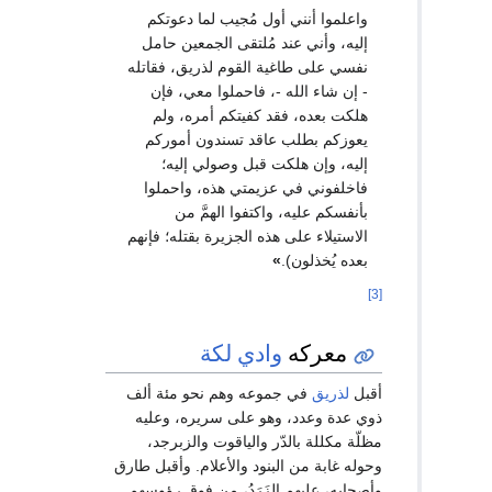
واعلموا أنني أول مُجيب لما دعوتكم
إليه، وأني عند مُلتقى الجمعين حامل
نفسي على طاغية القوم لذريق، فقاتله
- إن شاء الله -، فاحملوا معي، فإن
هلكت بعده، فقد كفيتكم أمره، ولم
يعوزكم بطلب عاقد تسندون أموركم
إليه، وإن هلكت قبل وصولي إليه؛
فاخلفوني في عزيمتي هذه، واحملوا
بأنفسكم عليه، واكتفوا الهمَّ من
الاستيلاء على هذه الجزيرة بقتله؛ فإنهم
بعده يُخذلون).
»
[3]
معركه
وادي لكة
أقبل
لذريق
في جموعه وهم نحو مئة ألف
ذوي عدة وعدد، وهو على سريره، وعليه
مظلّة مكللة بالدّر والياقوت والزبرجد،
وحوله غابة من البنود والأعلام. وأقبل طارق
وأصحابه، عليهم الزَرَدُ، من فوق رؤوسهم