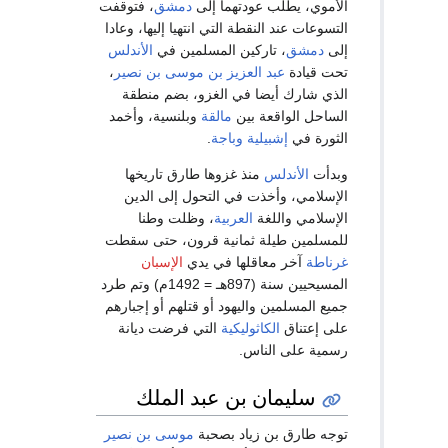
الأموي، يطلب عودتهما إلى
دمشق
، فتوقفت
التسوعات عند النقطة التي انتهيا إليها، وعادا
إلى
دمشق
، تاركين المسلمين في
الأندلس
تحت قيادة
عبد العزيز بن موسى بن نصير
،
الذي شارك أيضا في الغزو، بضم منطقة
الساحل الواقعة بين
مالقة
وبلنسية، وأخمد
الثورة في
إشبيلية
وباجة
.
وبدأت
الأندلس
منذ غزوها طارق تاريخها
الإسلامي، وأخذت في التحول إلى الدين
الإسلامي واللغة
العربية
، وظلت وطنا
للمسلمين طيلة ثمانية قرون، حتى سقطت
غرناطة
آخر معاقلها في يدي
الإسبان
المسيحيين سنة (897هـ = 1492م) وتم طرد
جميع المسلمين واليهود أو قتلهم أو إجبارهم
على إعتناق
الكاثوليكية
التي فرضت ديانة
رسمية على الناس.
سليمان بن عبد الملك
توجه طارق بن زياد بصحبة
موسى بن نصير