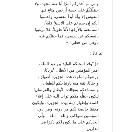
وإني لم أحذركم أمرًا أنا عنه بنجوة، ولا
حَمَلْتُكُمْ على خطة أرخص متاع فيها
النفوس إلا وأنا أبدأ بنفسي، واعلموا
أنكم إن صبرتم على الأشقِّ قليلاً،
استمتعتم بالأرفَهِ الألذِّ طويلاً، فلا ترغبوا
بأنفسكم عن نفسي، فما حظكم فيه
بأوفى من حظي".
»
ثم قال:
«
( "وقد انتخبكم الوليد بن عبد الملك
أمير المؤمنين من الأبطال عُربانًا،
ورضيكم لملوك هذه الجزيرة أصهارًا،
وأختانًا، ثقة منه بارتياحكم للطعان،
واستماحكم بمجالدة الأبطال والفرسان؛
ليكون حظُّه منكم ثواب الله على إعلاء
كلمته وإظهار دينه بهذه الجزيرة، وليكون
مغنمًا خالصة لكم من دونه، ومن دون
المؤمنين سواكم، والله – الله – ولَّى
أنجادكم على ما يكون لكم ذِكرًا في
الدارين.