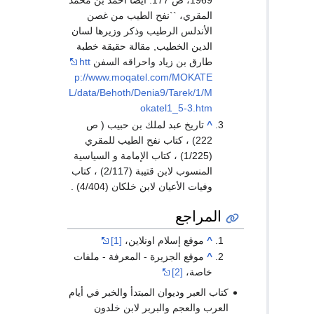
1969، ص 177. أيضاً أحمد بن محمد
المقري، ``نفح الطيب من غصن
الأندلس الرطيب وذكر وزيرها لسان
الدين الخطيب, مقالة حقيقة خطبة
طارق بن زياد واحراقه السفن
htt
p://www.moqatel.com/MOKATE
L/data/Behoth/Denia9/Tarek/1/M
okatel1_5-3.htm
^
تاريخ عبد لملك بن حبيب ( ص
222) ، كتاب نفح الطيب للمقري
(1/225) ، كتاب الإمامة و السياسية
المنسوب لابن قتيبة (2/117) ، كتاب
وفيات الأعيان لابن خلكان (4/404) .
المراجع
^
موقع إسلام اونلاين،
[1]
^
موقع الجزيرة - المعرفة - ملفات
خاصة،
[2]
كتاب العبر وديوان المبتدأ والخبر في أيام
العرب والعجم والبربر لابن خلدون