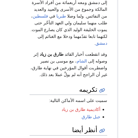
إلى دمشق ومعه أربعمائة من أفراد الأسرة
المالكة وجموع من الأسرى والعبيد والعديد
من النفائس. ولما وصلا
طبريا
في
فلسطين
،
طلب منهما سليمان ولي العهد التأخّر حتى
يموت الخليفة الوليد الذي كان يصارع الموت.
لكنهما تابعا تقدّمهما ودخلا مع الغنائم إلى
دمشق
.
وقد انقطعت أخبار القائد
طارق بن زياد
إثر
وصوله إلى
الشام
، مع موسى بن نصير
واضطربت أقوال المؤرخين في نهاية طارق،
غير أن الراجح أنه لم يولَّ عملا بعد ذلك.
تكريمه
سميت على اسمه الأماكن التالية:
أكاديمية طارق بن زياد
جبل طارق
أنظر أيضا