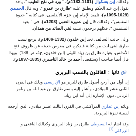
إبن بشكوال
(1101-1183م)
، ”
ورد في نفح الطيب
“، يأخد
 عبد الحكم ويطلق عليه “
طارق بن عمرو
“. وبه قال
الحميدي
، تلميذ الإمام
إبن حزم
الأندلسي، في كتابه ” جدوة
”، وكذالك قال
إبن عميرة الضبي (1203م)
، في ” بغية
 “، فكلهم يرجعون نسبه
لبني الصائد من همذان
.
نب السالف، نجد
إبن خلدون (1332-1406م)
، يرجع نسب
ني ليث من كنانة فيذكره في معرض حديثه عن ظروف فتح
الأندلس، بعبارة طارق بن زياد الليثي (ابن خلدون، ج4، ص 188). وبهذا
ا صاحب الإستقصا،
أحمد بن خالد الناصيري (1835-1897م)
.
نيا : القائلون بالنسب البربري
من أرجع أصول طارق للبربر هو
الإدريسي
وذلك في القرن
شر الميلادي، وأشار إليه باسم طارق بن عبد الله بن ونامو
 دون الإشارة إلى أنه ابن زياد.
 عذاري
المراكشي في القرن الثالث عشر ميلادي، الذي أرجعه
زة البربرية.
ر له
السيوطي
طارق بن زياد البربري وكذالك اليافعي و
[1]
.