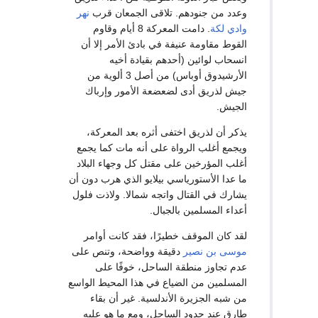
وعدد من جنودهم. تلاقى الجمعان قرب
نهر
وادي لكة
. دامت المعركة 8 أيام وقاوم
القوط مقاومة عنيفة في بادئ الأمر إلا أن
انسحاب لوائين (أحدهم بقيادة أخيه
الأرشيدوق أوباس) من أصل 3 ألوية من
جيش لذريق أدى لضعضعة الأمور وإرباك
الجيش.
يذكر أن لذريق اختفى أثره بعد المعركة،
ويجمع أغلب الرواة على أنه مات كما يجمع
أغلب المؤرخين على مقتل كل وجهاء البلاد
ما عدا الأستورياسي بيلايو الذي هرب دون أن
يشارك في القتال واتجه شمالا. ولاذت فلول
أعداء المسلمين بالجبال.
لقد كان الموقف خطيرًا، فقد كانت أوامر
موسى بن نصير
دقيقة وواضحة، وتنص على
عدم تجاوز منطقة الساحل، خوفًا على
المسلمين من الضياع في هذا المحيط الواسع
من شبه الجزيرة الأندلسية. غير أن بقاء
طارق عند حدود الساحل، ومع ما هو عليه