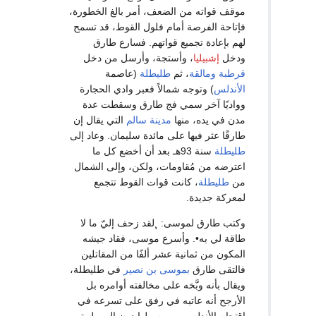
موقف قواته من الضعف، أمر بالغ الخطورة،
فإتاحة الفرصة أمام فلول القوط، قد تسمح
لهم بإعادة تجميع قواتهم. فسارع طارق
ودخل
إشبيليا
، وأستجة، وأرسل من دخل
قرطبة
ومالقة
، ثم
طليطلة
(عاصمة
الأندلس
) وتوجه شمالاً فعبر وادي الحجارة
وواديًا آخر سمي فج طارق وسقطت عدة
مدن في يده، منها
مدينة سالم
التي يقال إن
طارقًا عثر فيها على مائدة سليمان. وعاد إلى
طليطلة
سنة 93هـ بعد أن أخضع كل ما
اعترضه من مُقاومات، ولكن، وإلى الشمال
من
طليطلة
، كانت قوات القوط تتجمع
لمعركة جديدة.
وكتب طارق لموسى: ¸لقد زحف إليّ ما لا
طاقة لي به•. وأسرع موسى، فقاد جيشه
المكون من ثمانية عشر ألفًا من المقاتلين
فالتقى طارق
بموسى بن نصير
في طليطلة،
ويقال بأنه وبَّخه على مخالفته أوامره بل
الأرجح أنه عاتبه في رفق على تسرعه في
اقتحام الأندلس من وسطها دون السيطرة