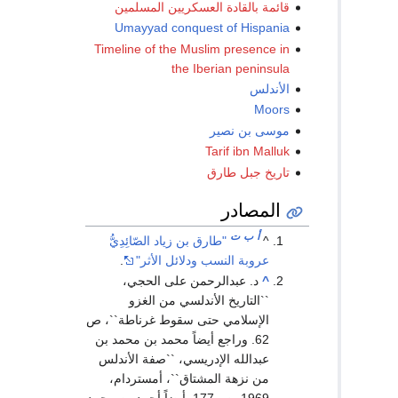
قائمة بالقادة العسكريين المسلمين
Umayyad conquest of Hispania
Timeline of the Muslim presence in
the Iberian peninsula
الأندلس
Moors
موسى بن نصير
Tarif ibn Malluk
تاريخ جبل طارق
المصادر
أ
ب
ت
^
"طارق بن زياد الصّائِدِيُّ
عروبة النسب ودلائل الأثر"
.
^
د. عبدالرحمن على الحجي،
``التاريخ الأندلسي من الغزو
الإسلامي حتى سقوط غرناطة``، ص
62. وراجع أيضاً محمد بن محمد بن
عبدالله الإدريسي، ``صفة الأندلس
من نزهة المشتاق``، أمستردام،