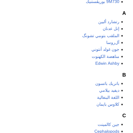
9M730 بوريڤستنيك
A
رتشارد ألبين
إتل عدنان
الملقب بتومي تشونگ
آل‌روسا
جون غولد أنتوني
مناهضة الكهنوت
Edwin Ashby
B
باتريك باتسون
ديفيد بيلامي
اللغة البنغالية
كلاوس بايمان
C
جين كالمينت
Cephalopods