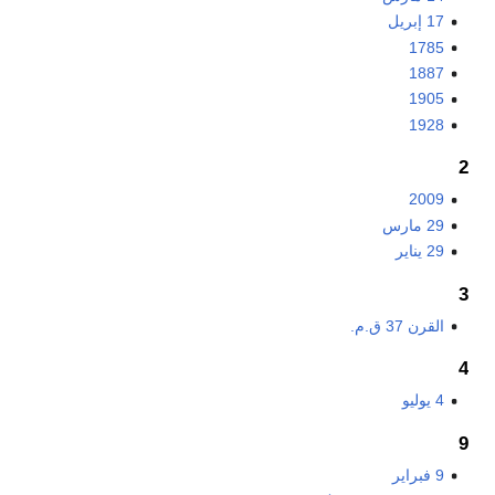
17 إبريل
1785
1887
1905
1928
2
2009
29 مارس
29 يناير
3
القرن 37 ق.م.
4
4 يوليو
9
9 فبراير