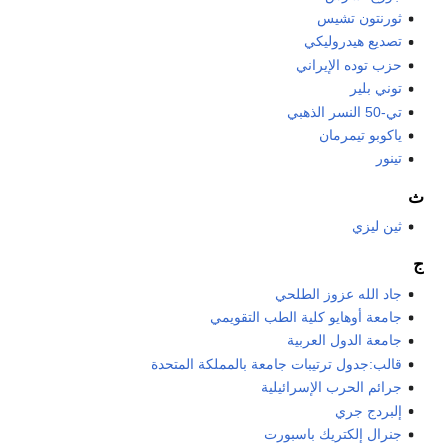
ثورنتون تشيس
تصديع هيدروليكي
حزب توده الإيراني
توني بلير
تي-50 النسر الذهبي
ياكوبو تيمرمان
تينور
ث
ثين ليزي
ج
جاد الله عزوز الطلحي
جامعة أوهايو كلية الطب التقويمي
جامعة الدول العربية
قالب:جدول ترتيبات جامعة بالمملكة المتحدة
جرائم الحرب الإسرائيلية
إلبردج جري
جنرال إلكتريك باسبورت