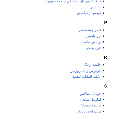
كلية تاندون للهندسة في جامعة نيويورك
مدام نو
جيمس نيكولسون
P
قصر وستمنستر
بول بلسنير
توماس بنانت
جون پيلجر
R
جامعة ردنگ
جوليوس وإثل روزنبرغ
الكلية الملكية للفنون
S
جوناثان ساكس
كولونيل ساندرز
قالب:Scopus
قالب:Scopus id