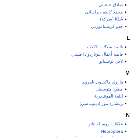
صادق خلخالي
محمد كاظم خراساني
KLA (شركة)
جدو كريشنامورتي
L
قائمة سلالات الكلاب
قائمة أعمال ليوناردو دا ڤنشي
لاكي لوتشيانو
M
هارولد ماكسويل-لفروي
مطبخ متوسطي
اللغة المونتنغرية
ريتشارد مور (دبلوماسي)
N
علاقات روسيا بالناتو
Neuroptera