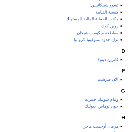
تشوو شينكانسن
كنيسة القيامة
مكتب الحماية المالية للمستهلك
روبن كوك
مقاطعة ميكوم، مشيجان
نزاع حدود سلوڤينيا-كرواتيا
D
كاترين دينوف
F
آلان فيرشت
G
وليام شوينك جلبرت
جون توماس جيوليك
H
هرمان أوجست هاجن