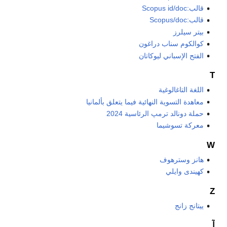
قالب:Scopus id/doc
قالب:Scopus/doc
بيتر سيلرز
كوالكوم سناب دراغون
الفتح الإسباني ليوكاتان
T
اللغة التاغالوغية
معاهدة التسوية النهائية فيما يتعلق بألمانيا
حملة دونالد ترمپ الرئاسية 2024
معركة تسوشيما
W
هانز وسترهوف
كهيندى وايلي
Z
ييتانج زانج
آ