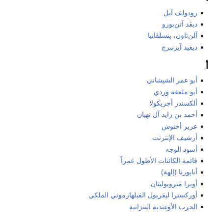
رودولف آبل
ديڤد آتن‌بورو
آلن‌تاون، پنسلڤانيا
ديفيد آيزنبرج
أ
أبو عمر الشيشاني
أبو ملعقة وردي
ألكسندر أجريكولا
أحمد بن زايد آل نهيان
عزيز أخنوش
أرشيف الإنترنت
أسود الوجه
قائمة الكائنات الأطول عمراً
أناپورنا (إلهة)
أوبرا متروبوليتان
أوركسترا ليفربول الفيلهارموني الملكي
الحرب الأوغندية التنزانية