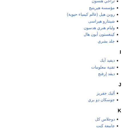
تراجي هنسون
مؤسسة هيريتيج
روبن هيل (عالم كيمياء حيوية)
شينتارو هيراسى
وليام هنري هدسون
كينغستون أبون هال
جلد بشري
I
ديفيد آيك
تقنية معلومات
ديفد إرفنج
J
أليك جفريز
جوسكان دو بري
K
دوجلاس كل
جامعة كنت