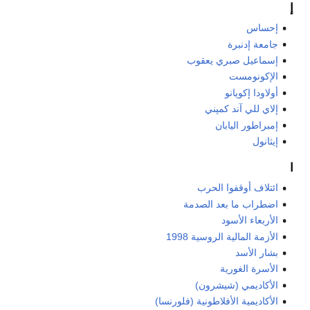
إ
إحساس
جامعة إدنبرة
إسماعيل صبري يعقوب
الإكونومست
أولاودا إكويانو
إلاي للي آند كمپني
إمبراطور اليابان
إيثانول
ا
ائتلاف أوقفوا الحرب
اضطراب ما بعد الصدمة
الأربعاء الأسود
الأزمة المالية الروسية 1998
بشار الأسد
الأسرة الغورية
الأكاديمي (شيشرون)
الأكاديمية الأفلاطونية (فلورنسا)