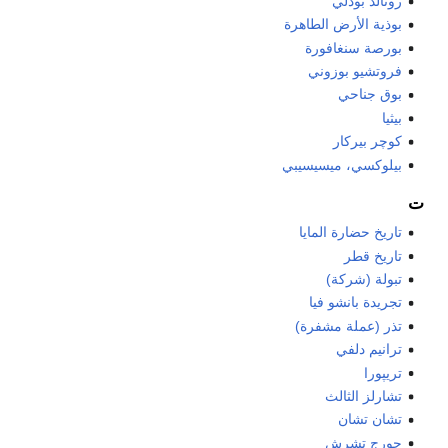
رونالد بودلي
بوذية الأرض الطاهرة
بورصة سنغافورة
فروتشيو بوزوني
بوق جناحي
بيثيا
کوچر بیرکار
بيلوكسي، ميسيسيبي
ت
تاريخ حضارة المايا
تاريخ قطر
تبولة (شركة)
تجريدة بانشو فيا
تذر (عملة مشفرة)
ترانيم دلفي
تريپورا
تشارلز الثالث
تشان تشان
جورج تشرش