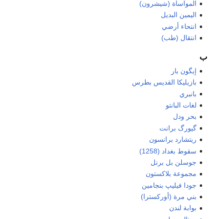
المواساة (شيشرون)
اليمين البديل
انتحاء أرضي
انتقال (طب)
ب
إيگون بار
بازيليكا القديس بطرس
بانبري
لغات البانتو
بحر ودل
گيورگ برانت
ريتشارد برانسون
سقوط بغداد (1258)
جوسلن بل برنل
مجموعة بلاكستون
جودا فيليپ بنجامين
بني مرة (أوركسترا)
بوابة لندن