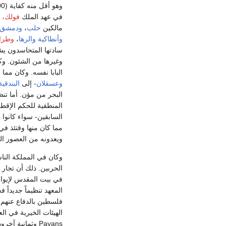
في عهد الملك
فولك، 
مالكين
حلب
،
ودمشق
وأنطاكية
والرها
،
وطرا
سادتها المتحاسدون ي
وغيرها من الشئون. وكا
البابا نفسه. وكان مم
وعسقلان
- إلى
البندقية
البحر من مؤن. أما تنظ
المنطقية للحكم الإقطا
السابقين- سواء كانوا
مما كان منها وقتئذ ف
ويعدونه من العصور الذهب
وكان في المملكة النا
الحربين. ذلك أن تجار
في بيت المقدس لإيواء
المعهد تنظيماً جديداً
فلسطين بالدفاع عنهم 
الهيئات الخيرية في العال
Payans وثمانية آخرون من فرسان الصليبيين أنفسهم للرهبنة، وخدمة المسيحيين العسكرية، وأن حصلوا من