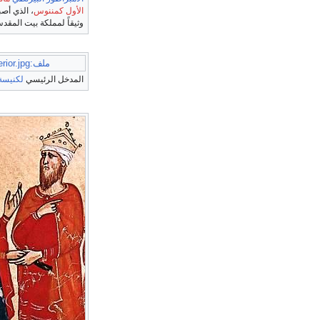
الأول كمننوس
، الذي أصب
وثيقاً لمملكة بيت المقد
ملف:Holy sepulchre exterior.jpg
المدخل الرئيسي
لكنيسة 