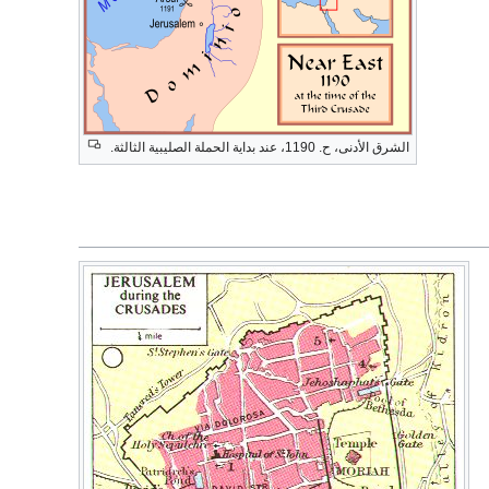
الشرق الأدنى، ح. 1190، عند بداية الحملة الصليبية الثالثة.