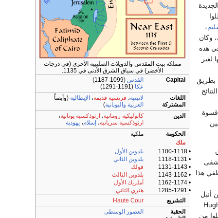
 الجديدة
لوا
ليم
،
، وكان
ي هذه
 لغير
مملكة بيت المقدس والدويلات الصليبية الأخرى (في درجات
الأخضر) في سياق الشرق الأدنى في 1135.
ا بطريق
Capital
القدس
(1099-1187)
عكا
(1191-1291)
نتائج
اللغات
لاتينية
،
فرنسية قديمة
،
الإيطالية
(وأيضاً
المشتركة
العربية
واليونانية
)
 قسوة
الدين
كاثوليكية رومانية
،
ارثوذكسية يونانية
،
ين
ارثوذكسية سريانية
،
إسلام
،
يهودية
الحكومة
ملكية
ملك
• 1100-1118
بلدوين الأول
• 1118-1131
بلدوين الثاني
 ببناء مستشفى
• 1131-1143
فولك
Raymo موظفي هذا
• 1143-1162
بلدوين الثالث
• 1162-1174
أملريك الأول
• 1285-1291
هنري الثاني
 أنبل
التشريع
Haute Cour
Hug
الحقبة
العصور الوسطى