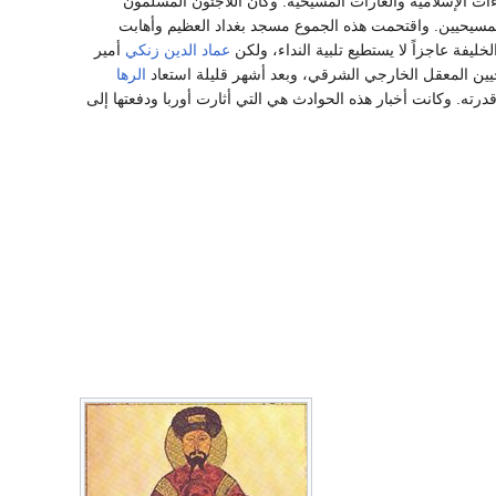
ات الإسلامية والغارات المسيحية. وكان اللاجئون المسلمون
مسيحيين. واقتحمت هذه الجموع مسجد بغداد العظيم وأهابت
عماد الدين زنكي
أمير
الرها
رته. وكانت أخبار هذه الحوادث هي التي أثارت أوربا ودفعتها إلى