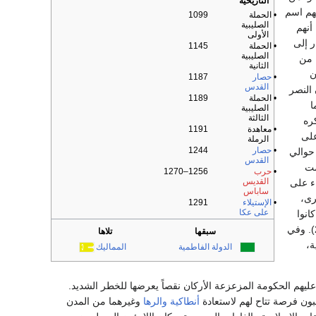
التاريخية
هم اسم
• الحملة
1099
الصليبية
أنهم
الأولى
ا شعر رؤوسهم(22). وكتب برنار إلى
• الحملة
1145
الصليبية
 من
الثانية
ن
•
حصار
1187
القدس
ون النصر
• الحملة
1189
ا
الصليبية
الثالثة
ره
• معاهدة
1191
على
الرملة
•
حصار
1244
حوالي
القدس
مت
•
حرب
1256–1270
القديس
اء على
ساباس
رى،
•
الإستيلاء
1291
على
عكا
انوا
يستمتعون بالترف مجتمعين، وسط متاعب الحروب وكدحها، مع أنهم قد نذروا أنفسهم فرادي للفقر(25). وفي
سبقها
تلاها
ة،
الدولة الفاطمية
المماليك
عليهم الحكومة المزعزعة الأركان نقصاً يعرضها للخطر الشديد.
بون فرصة تتاح لهم لاستعادة
أنطاكية
والرها
وغيرهما من المدن