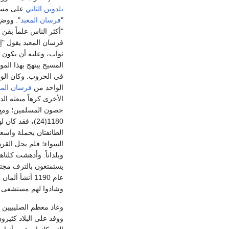
بلدوين الثاني
على مسكن
"
فرسان المعبد
". ووضع 
فرسان المعبد يقول "إ
ثواب، وعليه أن يكون أ
في الحروب. وكان الوا
الواحد من
فرسان المع
الأخرى كرهاً مبعثه الد
حصون المسلمين؛ ومع أ
1180(24)، فقد
الطائفتان بحملة واسعة
السواء؛ فلم يحل القر
وبلداناً. وأدهشت كلتا
عام 1190 أنشأ ألمان فلسطين طائفة
وشادوا لهم مستشفى
وعاد معظم الصليبيين إ
ووفد على البلاد كثيرو