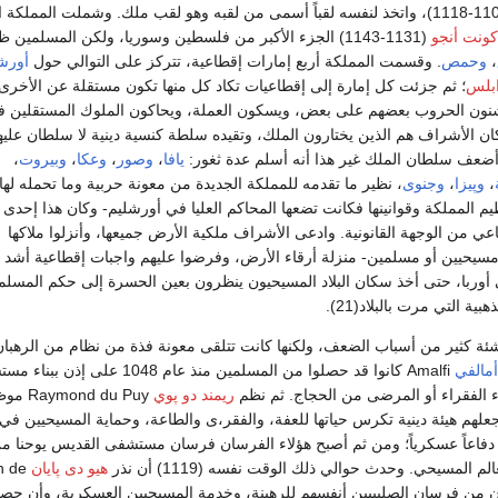
وهو أقل منه كفاية (1100-1118)، واتخذ لنفسه لقباً أسمى من لقبه وهو لقب ملك. وشملت المملكة
كونت أنجو
(1131-1143) الجزء الأكبر من فلسطين وسوريا، ولكن المسلمين ظ
،
وحمص
. وقسمت المملكة أربع إمارات إقطاعية، تتركز على التوالي حول
أورش
بلس
؛ ثم جزئت كل إمارة إلى إقطاعيات تكاد كل منها تكون مستقلة عن الأخرى
شنون الحروب بعضهم على بعض، ويسكون العملة، ويحاكون الملوك المستقلين ف
ن الأشراف هم الذين يختارون الملك، وتقيده سلطة كنسية دينية لا سلطان عليها
ا أضعف سلطان الملك غير هذا أنه أسلم عدة ثغور:
يافا
،
وصور
،
وعكا
،
وبيروت
،
،
وپيزا
،
وجنوى
، نظير ما تقدمه للمملكة الجديدة من معونة حربية وما تحمله له
يم المملكة وقوانينها فكانت تضعها المحاكم العليا في أورشليم- وكان هذا إحدى ال
عي من الوجهة القانونية. وادعى الأشراف ملكية الأرض جميعها، وأنزلوا ملاكها
 مسيحيين أو مسلمين- منزلة أرقاء الأرض، وفرضوا عليهم واجبات إقطاعية أشد
ي أوربا، حتى أخذ سكان البلاد المسيحيون ينظرون بعين الحسرة إلى حكم المسلم
ية التي مرت بالبلاد(21).
شئة كثير من أسباب الضعف، ولكنها كانت تتلقى معونة فذة من نظام من الرهبان
أمالفي
Amalfi كانوا قد حصلوا من المسلمين منذ عام 1048 على إذن
 الفقراء أو المرضى من الحجاج. ثم نظم
ريمند دو پوي
nd du Puy
 فجعلهم هيئة دينية تكرس حياتها للعفة، والفقر،ى والطاعة، وحماية المسيحيين في
دفاعاً عسكرياً؛ ومن ثم أصبح هؤلاء الفرسان فرسان مستشفى القديس يوحنا من
م المسيحي. وحدث حوالي ذلك الوقت نفسه (1119) أن نذر
هيو دى پايان
h de