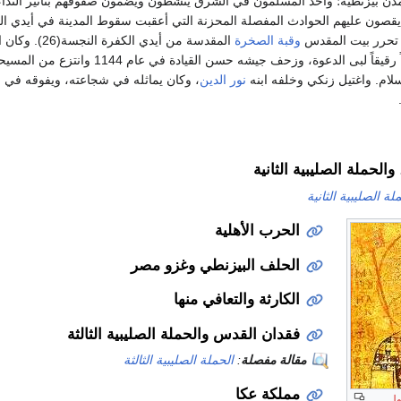
ا مدن بيزنطية؛ وأخذ المسلمون في الشرق ينشطون ويضمون صفوفهم بتأثير النداء
صون عليهم الحوادث المفصلة المحزنة التي أعقبت سقوط المدينة في أيدي ال
ن تحرر بيت المقدس
وقبة الصخرة
المقدسة من أيدي الكفرة النجسة(26). وكان الخليفة عاجزاً لا يستطيع تلبية النداء، ولكن
لدعوة، وزحف جيشه حسن القيادة في عام 1144 وانتزع من المسيحيين المعقل الخارجي الشرقي، وبعد أشهر قليلة استعاد
لام. واغتيل زنكي وخلفه ابنه
نور الدين
، وكان يماثله في شجاعته، ويفوقه في قد
الحملة الصليبية الثانية
لة الصليبية الثانية
الحرب الأهلية
الحلف البيزنطي وغزو مصر
الكارثة والتعافي منها
فقدان القدس والحملة الصليبية الثالثة
مقالة مفصلة
:
الحملة الصليبية الثالثة
مملكة عكا
وِل