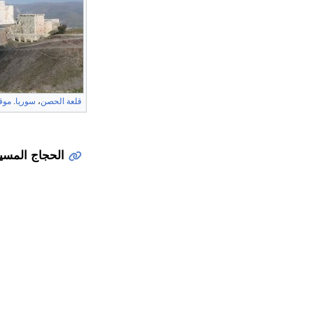
قلعة الحصن
،
سوريا
.
موق
الحجاج المسي