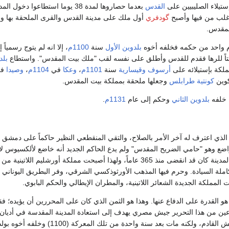
تيلاء الصليبيين على
القدس
بعدما حصاروها لمدة 38 يوما استطاعوا دخول المدينة في
لب من فيها وأصبح
گودفري
أول ملك على مدينة القدس والقرى الملحقة بها و
لمقدس.
 واحد من حكمه فخلفه أخوه
بلدوين الأول
سنة
1100م
، إلا انه لم يتوج رسمياً إ
نتاً للرها فقدم للقدس وأطلق على نفسه لقب "ملك بيت المقدس". واستطاع
بلد
لكة بإستيلائه على
أرسوف
وقيسارية
سنة
1101م
،
وعكا
في
1104م
،
وصيدا
في
كوين
كونتية طرابلس
وجعلها ملحقة بمملكة بيت المقدس.
 خلفه
بلدوين الثاني
وحكم إلى عام
1131م
.
لذي اعترف له آخر الأمر بالصلاح، والتقي المنقطعي النظير حاكماً على دمشق 
واضع وهو "حامي الضريح المقدس" ولم يدع الحاكم الجديد أنه خاضع لألكسيوس لأ
الحكم البيزنطي لهذه المدينة كان قد انقضى منذ 365 عاماً، ولهذا أصبحت مملكة أورشليم اللاتينية 
املة السيادة. وحرم فيها المذهب الأورثوذكسي الشرقي، وفر البطريق اليوناني 
لمملكة الجديدة الشعائر اللاتينية، والمطران الإيطالي والحكم البابوي.
هو القدرة على الدفاع عنها. وهذا هو الثمن الذي كان على المحررين أن يؤيده؛ 
ين من هذا التحرير جيش مصري يهدف إلى استعادة المدينة المقدسة في أديان 
هذا الجيش القادم، ولكنه مات بعد سنة واحدة من تلك المعركة (1100) و