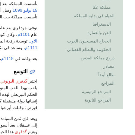
تأسست المملكة بعد إس
مملكة عكا
15 يوليو
1099
وقتل أغ
الحياة في بداية المملكة
تأسست مملكة بيت ا
الديمغرافيا
توفي جودفري بعد عام
الفن والعمارة
عام
1101م
، وكان كو
الحجاج المسيحيون العرب
الأول
توسعة رقعة المم
1111م
، وساعد في ت
الحكومة والنظام القضائي
دروع مملكة القدس
بعد وفاته في
1118م
،
مصادر
التوسع
طالع أيضاً
اختير
گدفري البويوني
ا
المراجع
يلقب بهذا اللقب المت
المراجع الرئيسية
المراجع الثانوية
إنشائها دولة مستقلة ك
قبرص، وقبلت أبرشيات ا
وبعد فإن ثمن السيادة 
إلى عسقلان بعد أسبوع
وهزم
گدفري