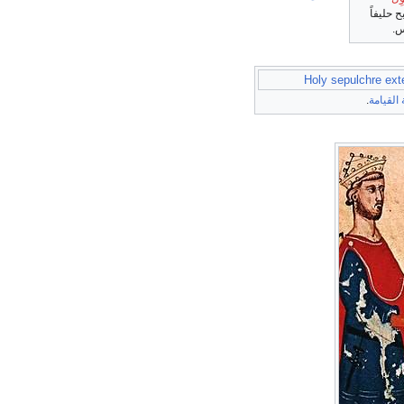
ح حليفاً
س.
القيامة
.