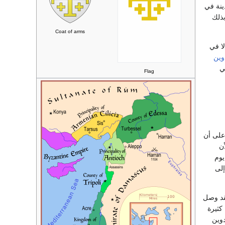
بذلك
Coat of arms
لا في
وين
Flag
على أن
ن
من يوم
إلى
فقد وصل
كثيرة
خلفه أخوه بولدوين