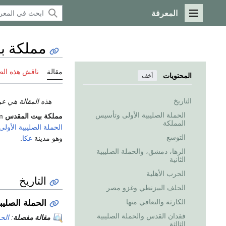
المعرفة
القائمة الرئيسية
مملكة ب
مقالة
ناقش هذه ال
المحتويات
أخف
التاريخ
هذه المقالة هي عن
الحملة الصليبية الأولى وتأسيس
مملكة بيت المقدس
Kingdom of Jerusalem كانت مملكة
المملكة
الحملة الصليبية الأولى
التوسع
وهو مدينة
عكا
.
الرها، دمشق، والحملة الصليبية
الثانية
الحرب الأهلية
التاريخ
الحلف البيزنطي وغزو مصر
الكارثة والتعافي منها
الحملة الصليب
فقدان القدس والحملة الصليبية
مقالة مفصلة
:
الحم
الثالثة