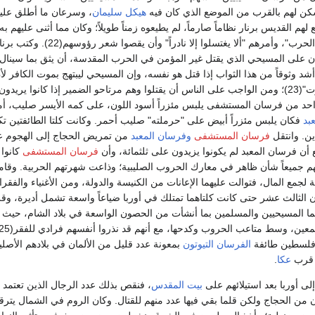
 لهم بالقرب من الموضع الذي كان فيه
هيكل سليمان
، وسرعان ما أطلق علي
لهم القديس برنار نظاماً صارماً، لم يطيعوه زمناً طويلاً؛ وكان مما أثنى عليهم به 
"أكثر الناس علماً بفن الحرب"، وأمرهم "ألا يغتسلوا إلا نادراً" وأن يقصو
ن على المسيحي الذي يقتل غير المؤمن في الحرب المقدسة، أن يثق بما سينال
شد وثوقاً من هذا الثواب إذا قتل هو نفسه، وإن المسيحي ليبتهج بموت الكافر لأ
المسيح يبتهج بهذا الموت"(23)؛ ومن الواجب على الناس أن يقتلوا وهم مرتاحو الضمير إذا كانوا يريد
حد من فرسان المستشفى يلبس مئزراً أسود اللون، على كمه الأيسر صليب، أم
بد
فكان يلبس مئزراً أبيض على "حرملته" صليب أحمر. وكانت كلتا الطائفتين تك
ين. وانتقل
فرسان المستشفى
وفرسان المعبد
من تمريض الحجاج إلى الهجوم 
ن فرسان المعبد لم يكونوا يزيدون على ثلثمائة، وأن
فرسان المستشفى
كانوا 
 كان لهم جميعاً شأن ظاهر في معارك الحروب الصليبية؛ وذاعت شهرتهم الحربية. وقا
 لجمع المال، فتوالت عليهما الإعانات من الكنيسة والدولة، ومن الأغنياء والفقر
ن الثالث عشر حتى كانت كلتاهما تمتلك في أوربا ضياعاً واسعة تشمل أديرة، وق
هما المسيحيين والمسلمين بما أنشأت من الحصون الواسعة في بلاد الشام، حيث ك
الفرسان التيوتون
بمعونة عدد قليل من الألمان في بلادهم الأصلي
 قرب
عكا
.
لى أوربا بعد استيلائهم على
بيت المقدس
، فنقص بذلك عدد الرجال الذين تعتمد 
ن من الحجاج ولكن قلما بقي فيها عدد منهم للقتال. وكان الروم في الشمال يترق