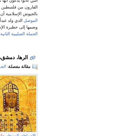
التي كانوا يدعون أنه
الفارون من فلسطين يق
بالجيوش الإسلامية أ
الموصل
الذي ولد عبداً رقيقاً لبى ا
وضمها إلى حظيرة الإس
الحملة الصليبية الثانية
.
الرها، دمشق، و
مقالة مفصلة
:
الحم
الامبراطور البيزنطي
مان