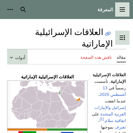
المعرفة
القائمة الرئيسية
بحث
أدوات
العلاقات الإسرائيلية
تبديل عرض جدول المحتويات
الإماراتية
مقالة
ناقش هذه الصفحة
أدوات
العلاقات الإسرائيلية
العلاقات الإسرائيلية الإماراتية
الإماراتية
، تأسست
رسمياً في
13
أغسطس
2020
،
عندما اتفقت
إسرائيل
والإمارات
العربية المتحدة
على
[1]
اتفاقية سلام
.
،
تعترف
بموجبها