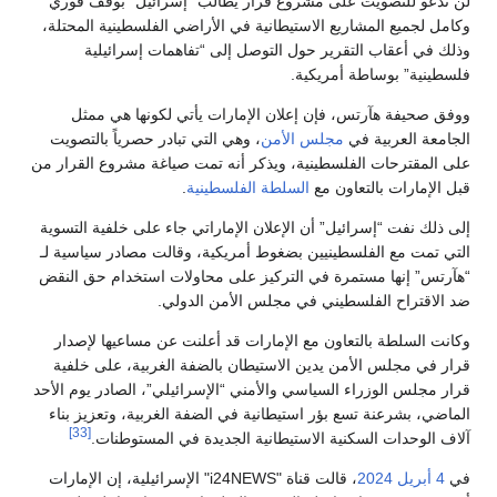
لن تدعو للتصويت على مشروع قرار يطالب “إسرائيل” بوقف فوري
وكامل لجميع المشاريع الاستيطانية في الأراضي الفلسطينية المحتلة،
وذلك في أعقاب التقرير حول التوصل إلى “تفاهمات إسرائيلية
فلسطينية” بوساطة أمريكية.
ووفق صحيفة هآرتس، فإن إعلان الإمارات يأتي لكونها هي ممثل
الجامعة العربية في
مجلس الأمن
، وهي التي تبادر حصرياً بالتصويت
على المقترحات الفلسطينية، ويذكر أنه تمت صياغة مشروع القرار من
قبل الإمارات بالتعاون مع
السلطة الفلسطينية
.
إلى ذلك نفت “إسرائيل” أن الإعلان الإماراتي جاء على خلفية التسوية
التي تمت مع الفلسطينيين بضغوط أمريكية، وقالت مصادر سياسية لـ
“هآرتس” إنها مستمرة في التركيز على محاولات استخدام حق النقض
ضد الاقتراح الفلسطيني في مجلس الأمن الدولي.
وكانت السلطة بالتعاون مع الإمارات قد أعلنت عن مساعيها لإصدار
قرار في مجلس الأمن يدين الاستيطان بالضفة الغربية، على خلفية
قرار مجلس الوزراء السياسي والأمني “الإسرائيلي”، الصادر يوم الأحد
الماضي، بشرعنة تسع بؤر استيطانية في الضفة الغربية، وتعزيز بناء
[33]
آلاف الوحدات السكنية الاستيطانية الجديدة في المستوطنات.
في
4 أبريل
2024
، قالت قناة "i24NEWS" الإسرائيلية، إن الإمارات