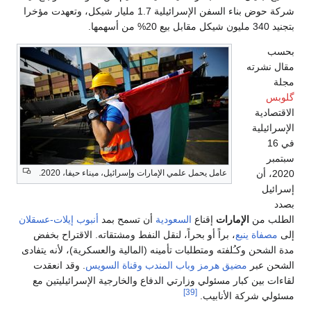
شركة حوض بناء السفن الإسرائيلية 1.7 مليار شيكل، وتعهدت مؤخرا
بتجنيد 340 مليون شيكل مقابل بيع 20% من أسهمها.
بحسب
مقال نشرته
مجلة
گلوبس
الاقتصادية
الإسرائيلية
في 16
سبتمبر
2020، أن
عامل يحمل علمي الإمارات وإسرائيل، ميناء حيفا، 2020.
إسرائيل
بصدد
الطلب من
الإمارات
إقناع
السعودية
أن تسمح بمد
أنبوب إيلات-عسقلان
إلى
مصفاة ينبع
، براً أو بحراً، لنقل النفط ومشتقاته. الاقتراح بخفض
مدة الشحن وكـُلفته ومتطلبات تأمينه (المالية والعسكرية)، لأنه يتفادى
الشحن عبر
مضيق هرمز
وباب المندب
وقناة السويس
. وقد انعقدت
لقاءات بين كبار مسئولي وزارتي الدفاع والخارجية الإسرائيليتين مع
[39]
مسئولي شركة الأنابيب.