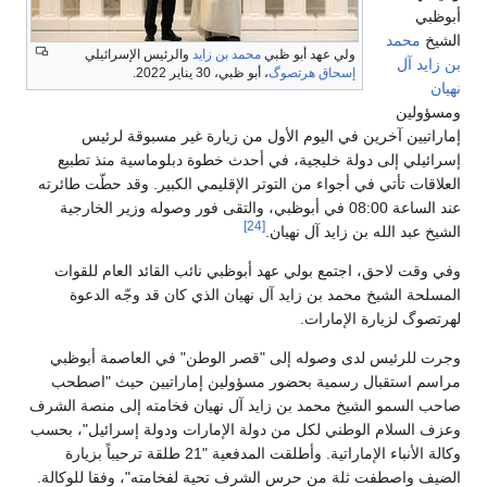
أبوظبي
الشيخ
محمد
ولي عهد أبو ظبي
محمد بن زايد
والرئيس الإسرائيلي
بن زايد آل
إسحاق هرتصوگ
، أبو ظبي، 30 يناير 2022.
نهيان
ومسؤولين
إماراتيين آخرين في اليوم الأول من زيارة غير مسبوقة لرئيس
إسرائيلي إلى دولة خليجية، في أحدث خطوة دبلوماسية منذ تطبيع
العلاقات تأتي في أجواء من التوتر الإقليمي الكبير. وقد حطّت طائرته
عند الساعة 08:00 في أبوظبي، والتقى فور وصوله وزير الخارجية
[24]
الشيخ عبد الله بن زايد آل نهيان.
وفي وقت لاحق، اجتمع بولي عهد أبوظبي نائب القائد العام للقوات
المسلحة الشيخ محمد بن زايد آل نهيان الذي كان قد وجّه الدعوة
لهرتصوگ لزيارة الإمارات.
وجرت للرئيس لدى وصوله إلى "قصر الوطن" في العاصمة أبوظبي
مراسم استقبال رسمية بحضور مسؤولين إماراتيين حيث "اصطحب
صاحب السمو الشيخ محمد بن زايد آل نهيان فخامته إلى منصة الشرف
وعزف السلام الوطني لكل من دولة الإمارات ودولة إسرائيل"، بحسب
وكالة الأنباء الإماراتية. وأطلقت المدفعية "21 طلقة ترحيباً بزيارة
الضيف واصطفت ثلة من حرس الشرف تحية لفخامته"، وفقا للوكالة.