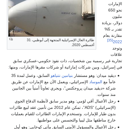
الإمارات
نحو 650
مليون
دولار، بزيادة
تقدر بـ 5%
مقارنة بعام
طائرة العال الإسرائيلية المتجهة إلى أبوظبي، 31
[35]
2022
أغسطس 2020.
وتوجد
علاقات
تجارية غير رسمية بين شخصيات، ذات نفوذ حكومي-عسكري سابق
في إسرائيل، وبين شركات إماراتية أو شركات مقرها الإمارات، ومنها:
ديڤيد ميدان: وهو مستشار
بنيامين نتنياهو
السابق، وعمل لمدة 35
عاماً مع
الموساد
الإسرائيلي، ويعمل الآن مع الإمارات عن طريق
شركة «ديڤيد ميدان پروجكتس”، ويجري تعاوناً أمنياً بين الجانبين
منذ سنوات.
رجل الأعمال آڤي لؤمي: وهو مدير سابق لأنظمة الدفاع الجوي
(الإسرائيلي) “ADS”، تمكن عام 2012 من تأمين عقد لبيع طائرات
بدون طيار للإمارات. وتستخدم الإمارات الطائرات للقيام بعمليات
خارج مناطقها مثل ليبيا والتجسس على مواطنيها.
رجل الأعمال والمسؤول الأمني السابق مآتي كوخابي: وهو أول