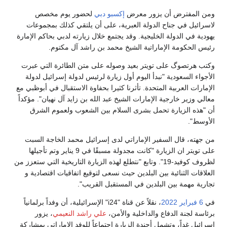
ومن المفترض أن يزور معرض
إكسبو دبي
لحضور يوم مخصص
لاسرائيل في جناح الدولة العبرية، على أن يلتقي كذلك بمجموعات
يهودية في الدولة الخليجية. وقد يجتمع خلال زيارته لدبي بحاكم الإمارة
رئيس الحكومة الإماراتية الشيخ محمد بن راشد آل مكتوم.
وكتب هرتصوگ على تويتر بعيد وصوله على متن الطائرة التي عبرت
الأجواء السعودية "نبدأ اليوم أول زيارة لرئيس لدولة إسرائيل لدولة
الإمارات العربية المتحدة. تأثرنا كثيرا بحفاوة الاستقبال في أبوظبي مع
معالي وزير خارجية الإمارات الشيخ عبد الله بن زايد آل نهيان". مؤكداً
أن "هذه الزيارة تحمل بشرى السلام بين الشعوب ولعموم الشرق
الأوسط".
من جهته، قال السفير الإماراتي لدى إسرائيل محمد الخاجة السبت
على تويتر ان الزيارة "كانت مجدولة مسبقًا في 9 يناير وتم تأجيلها
لظروف كوفيد-19". وتابع "نتطلع لهذه الزيارة التاريخية التي ستعزز من
العلاقات الثنائية بين البلدين حيث نسعى لتوقيع اتفاقيات اقتصادية و
تجارية مهمة بين البلدين في المستقبل القريب".
في
6 فبراير
2022
، نقلاً عن قناة "i24" الإسرائيلية، أن وفداً برلمانياً
برئاسة لجنة الدفاع والداخلية والأمن،
علي راشد النعيمي
، يزور
إسرائيل غداً، وتشمل أجندة الزيارة اجتماعاً للوفد الإماراتي بمشاركة