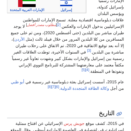
الإمارات رسمياً
بإسرائيل كدولة،
إسرائيل
الإمارات العربية المتحدة
ويؤسس البلدان
علاقات دبلوماسية اقتصادية معلنة. تسمح الإمارات للمواطنين
[2]
[
مطلوب مصدر أفضل
]
الإسرائيليين بدخول الإمارات والعكس.
لا يوجد
طيران مباشر بين البلدين (حتى أغسطس 2020)، ومن ثم على جميع
المسافرين من كلا البلدين المرور من خلال فيبلد ثالث (مثل
الأردن
)،
إلا أنه بعد توقيع الاتفاقية في 2020، تم الاتفاق على رحلات طيران
[3]
مباشرة بين البلدين.
في السنوات الأخيرة، توطدت العلاقات الغير
رسمية بين إسرائيل والإمارات بشكل كبير وشهدت تعاوناً غير رسمياً
مكثفاً معتمد على معارضتهما المشتركة للبرنامج النووي الإيراني
[5]
[4]
ونفوذها في المنطقة.
عام 2015، أسست إسرائيل بعثة دبلوماسية غير رسمية في
أبو ظبي
[8]
[7]
[6]
من أجل
وكالة الطاقة المتجددة الدولية
.
التاريخ
في 2015، كشف موقع
جويش پرس
الإسرائيلي عن افتتاح ممثلية
إسرائيلية ترقى لقنصلية في العاصمة الإماراتية أبوظبي. وقال الموقع