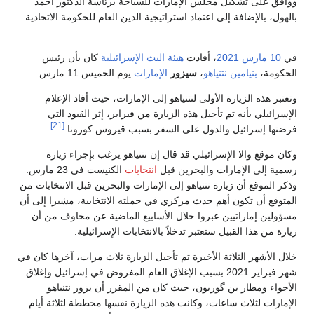
ووافق على تشكيل مجلس الإمارات للسياحة برئاسة الدكتور أحمد
بالهول، بالإضافة إلى اعتماد استراتيجية الدين العام للحكومة الاتحادية.
في
10 مارس
2021
، أفادت
هيئة البث الإسرائيلية
كان بأن رئيس
الحكومة،
بنيامين نتنياهو
،
سيزور
الإمارات
يوم الخميس 11 مارس.
وتعتبر هذه الزيارة الأولى لنتنياهو إلى الإمارات، حيث أفاد الإعلام
الإسرائيلي بأنه تم تأجيل هذه الزيارة من فبراير، إثر القيود التي
[21]
فرضتها إسرائيل والدول على السفر بسبب ڤيروس كورونا.
وكان موقع والا الإسرائيلي قد قال إن نتنياهو يرغب بإجراء زيارة
رسمية إلى الإمارات والبحرين قبل
انتخابات
الكنيست في 23 مارس.
وذكر الموقع أن زيارة نتنياهو إلى الإمارات والبحرين قبل الانتخابات من
المتوقع أن تكون أهم حدث مركزي في حملته الانتخابية، مشيرا إلى أن
مسؤولين إماراتيين عبروا خلال الأسابيع الماضية عن مخاوف من أن
زيارة من هذا القبيل ستعتبر تدخلاً بالانتخابات الإسرائيلية.
خلال الأشهر الثلاثة الأخيرة تم تأجيل الزيارة ثلاث مرات، آخرها كان في
شهر فبراير 2021 بسبب الإغلاق العام المفروض في إسرائيل وإغلاق
الأجواء ومطار بن گوريون، حيث كان من المقرر أن يزور نتنياهو
الإمارات لثلاث ساعات، وكانت هذه الزيارة نفسها مخططة لثلاثة أيام