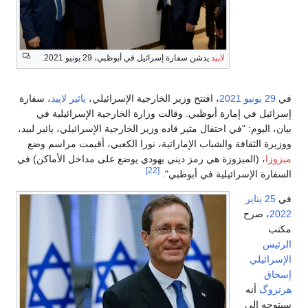
لاپيد
يدشن سفارة إسرائيل في أبوظبي، 29 يونيو 2021.
في
29 يونيو
2021
، افتتح وزير الخارجية الإسرائيلي،
يائير لاپيد
، سفارة
إسرائيل في إمارة أبوظبي. وقالت وزارة الخارجية الإسرائيلية في
بيان، اليوم: "في احتفال مثير قاده وزير الخارجية الإسرائيلي، يائير لبيد،
ووزيرة الثقافة والشباب الإماراتية، نورا الكعبي، أقيمت مراسم وضع
ميزوزا
، (الميزوزة هي رمز ديني يهودي يوضع على مداخل الأماكن) في
[22]
السفارة الإسرائيلية في أبوظبي".
في
25 يناير
2022
، صرح
مكتب
الرئيس
الإسرائيلي
إسحاق
هرتزوگ
أنه
سيتوجه إلى