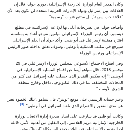
وكان المدير العام لوزارة الخارجية الإسرائيلية، دوري جولد، قال إن
العلاقات بين إسرائيل ودولة الإمارات العربية المتحدة لن تكون بعد الآن
"علاقة حب سرية", بل ستتبع قنوات "رسمية".
وأضاف جولد، في تصريحات أدلى بها للإذاعة الإسرائيلية في مطلع
ديسمبر، أن رئيس الوزراء الإسرائيلي بنيامين نتنياهو أشاد به بمناسبة
افتتاح ممثلية لإسرائيل في أبو ظبي. وأكد جولد أن العلم الإسرائيلي
سيرفع في مكتب الممثلية بأبوظبي، وسوف تعلق بداخله صور الرئيس
الإسرائيلي ورئيس الوزراء.
وفي افتتاح الاجتماع الأسبوعي لمجلس الوزراء الإسرائيلي في 29
نوفمبر 2015، قال نتنياهو أيضا عن افتتاح الممثلية الإسرائيلية في
أبوظبي :" إنه يعكس التقدير الذي حصلت عليه إسرائيل في كثير من
المجالات المختلفة، بما في ذلك التكنولوجيا، داخل وخارج منطقة
الشرق الأوسط".
وعبر حسابه الرسمي على موقع "تويتر"، قال نتنياهو :"تلك الخطوة تعبر
[9]
عن مدى التقدير والاحترام الذي تلقاه اسرائيل في أبوظبي".
وكانت أبو ظبي قد سارعت على لسان مديرة إدارة الاتصال بوزارة
الخارجية الإماراتية مريم الفلاسي، إلى التقليل من أهمية الأمر، قائلة
إن المندوب الإسرائيلي في البلاد يخضع إلى وكالة "إيرينا"، وهي