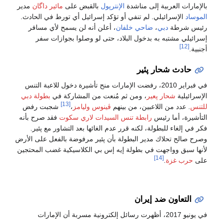
بالإمارات العربية إلى مناشدة
الإنترپول
بالقبض على
مائير داگان
مدير
الموساد
الإسرائيلي. لم تنفي أو تؤكد إسرائيل أي تورط في الحادث.
رئيس شرطة
دبي
،
ضاحي خلفان
، أعلن أنه لن يسمح لأي مسافر
إسرائيلي مشتبه به بدخول البلاد، حتى لو وصلوا بجوازات سفر
[12]
أجنبية.
حادث شحار پئير
في فبراير 2010، رفضت الإمارات منح تأشيرة دخول للاعبة التنس
الإسرائيلية
شحار پعير
، ومن ثم مُنعت من المشاركة في
بطولة دبي
[13]
للتنس
. عدد من اللاعبين، من بينهم
ڤينوس وليامز
،
شجبت رفض
التأشيرة، أما رئيس
رابطة تنس السيدات
لاري سكوت
فقد صرح بأنه
فكر في إلغاء للبطولة، لكنه قرر عدم الغائها بعد التشاور مع پئير.
وصرح صالح تحلاك مدير البطولة بأن پئير مرفوضة بالفعل على الأرض
لأنها سبق وواجهت في بطولة إيه إس بي الكلاسيكية غضب المحتجين
[14]
على
حرب غزة
.
التعاون ضد إيران
في يونيو 2017، أظهرت رسائل إلكترونية مسربة أن الإمارات