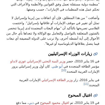
"منظمة دولية مستقلة تعمل وفق القوانين والأنظمة والأعراف التي
تحكم عمل هذه المنظمات في الإمارات"، حسب وصفها.
وأضافت " من هذا المنطلق، فإن أي اتفاقات بين إيرينا وإسرائيل لا
تمثل أي تغيير في موقف الإمارات أو علاقاتها بإسرائيل". واختتمت
الفلاسي تصريحها بالتأكيد أن "مهام البعثات المعتمدة لدى إيرينا تنحصر
بالشئون المتعلقة بالتواصل والتعامل مع الوكالة ولا تتعداها بأي حال من
الأحوال إلى أية أنشطة أخرى، ولا ترتب على الدولة المضيفة أي تبعات
فيما يتصل بعلاقاتها الدبلوماسية أو غيرها".
زيارات الوزراء الإسرائيليين
في 16 يناير 2010، حضر
وزير البنية التحتي الإسرائيلي
عوزي لانداو
مؤتمر الطاقة المتجددة في
أبو ظبي
. كان أول وزير إسرائيلي يزور
[10]
الإمارات العربية المتحدة.
في يناير 2016، زار
وزير الطاقة الإسرائيلي
الإمارات العربية
[11]
المتحدة.
اغتيال المبحوح
في 19 يناير 2010، تم
اغتيال محمود المبحوح
في
دبي
، مما دفع