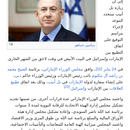
إلى أن
زيارة تل
أبيب ستحدد
الموعد
لإجراء
مراسم
التوقيع على
بنيامين نتنياهو
.
اتفاق
التطبيع بين
الإمارات وإسرائيل في البيت الأبيض في وقت لاحق من الشهر الجاري.
في
24 يناير
202
، وافق
مجلس الوزراء الإماراتي
، برئاسة
الشيخ محمد
بن راشد آل مكتوم
نائب رئيس الإمارات ورئيس الوزراء حاكم
دبي
،
على إنشاء سفارة لدولة
الإمارات
في
تل أبيب
، وذلك بعد اتفاق
تطبيع
[20]
العلاقات
بين الإمارات
وإسرائيل
.
واعتمد مجلس الوزراء الإماراتي عدة قرارات أخرى، من ضمنها تجديد
تشكيل مجلس إدارة الهيئة الاتحادية للرقابة النووية لمدة 3 سنوات
برئاسة عبد الله ناصر السويدي، وإعادة تشكيل مجلس إدارة هيئة
الأوراق المالية والسلع برئاسة عبد الله بن طوق المري وزير الاقتصاد.
واعتمد المجلس ميزانية الهية العامة للمعاشات والتأمينات الاجتماعية،