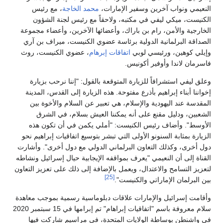
النعيمي ونواب آخرين وسفير الإمارات،
محمد الخاجة
، مع رئيس
الكنيست، ميكي ليفي في مكتبه، ولاحقاً مع رئيس لجنة الشؤون
الخارجية والأمن، رام بن باراك، وأعضائها الآخرين، وأعضاء مجموعة
الصداقة البرلمانية الدولية برئاسة عضوي الكنيست، ميراف بن آري
وإيلي كوهين، ورئيسي لوبي
اتفاقات إبرهام
، عضوي الكنيست، روث
فاسرمان لاندا وأوفير أكونيس.
وعلق ليفي استشرافاً للزيارة المتوقعة بالقول: "إننا نرحب بزيارة
إخواننا أبناء إبراهيم بأذرع مفتوحة. هذه الزيارة إلى القدس، المدينة
المقدسة عند اليهودية والإسلام، هي تعبير عن السلام والأخوة بين
الشعبين، ودليل مقنع على أنه يمكننا العيش بسلام، في الشرق
الأوسط". وأضاف رئيس الكنيست: "أملي يكمن في أن تكون هذه
الزيارة بمثابة السنونو الأولى التي تبشر بتوسيع اتفاقيات إبراهيم نحو
دول أخرى، وكذلك التعاون البرلماني الدولي مع دول أخرى". وأشارت
القناة إلى أن النعيمي "يعرف بمواقفه الإيجابية حيال إسرائيل ونشاطه
لتعزيز التسامح والاعتدال، ويعمل بالإضافة إلى ذلك على تعزيز التعاون
[25]
بين البرلمان الإماراتي والكنيست".
وأقامت إسرائيل والإمارات علاقات دبلوماسية رسمية بموجب معاهدة
سلام معروفة باسم "اتفاقيات إبراهام" تم إبرامها في 15 سبتمبر 2020
في واشنطن بوساطة الولايات المتحدة، في مراسيم شاركت فيها