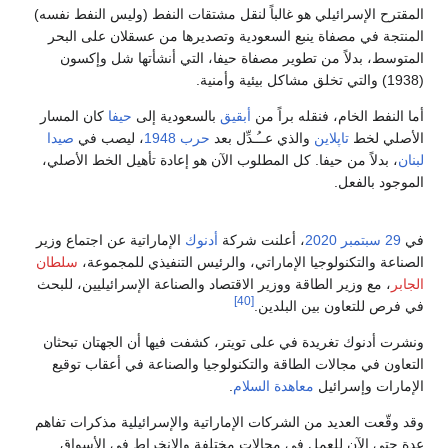
المقترح الإسرائيلي هو غالباً لنقل مشتقات النفط (وليس النفط نفسه)
المنتجة في مصفاة ينبع السعودية وتصديرها من عسقلان على البحر
المتوسط، بدلاً من تطوير مصفاة حيفا، التي أنشأتها شل وإكسون
(1938) والتي تخلق مشاكل بيئية وأمنية.
أما النفط الخام، فنقله براً من
أبقيق
بالسعودية إلى
حيفا
كان المسار
الأصلي لخط
تاپلاين
والذي عــُـدِّل بعد
حرب 1948
، ليصب في
صيدا
لبنان
، بدلاً من حيفا. كل المطلوب الآن هو إعادة تأهيل الخط الأصلي،
الموجود بالفعل.
في
29 سبتمبر
2020
، أعلنت شركة
أدنوك
الإماراتية عن اجتماع وزير
الصناعة والتكنولوجيا الإماراتي، والرئيس التنفيذي للمجموعة،
سلطان
الجابر
، مع وزير الطاقة ووزير الاقتصاد والصناعة الإسرائيليين، للبحث
[40]
في فرص للتعاون بين البلدين.
ونشرت أدنوك تغريدة في على تويتر، كشفت فيها أن الجهتان تبحثان
التعاون في مجالات الطاقة والتكنولوجيا والصناعة في أعقاب توقيع
الإمارات وإسرائيل
معاهدة السلام
.
وقد وقّعت العديد من الشركات الإماراتية والإسرائيلية مذكرات تفاهم
عدة حتى الآن للعمل في مجالات مختلفة والانخراط في الأسواق