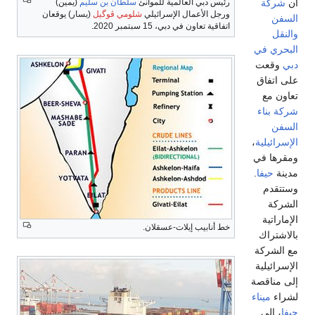
أن
شركة
رئيس دبي العالمية للموانئ
سلطان بن سليم
(يمين)
ورجل الأعمال الإسرائيلي
شلومي ڤوگيل
(يسار) يوقعان
السفن
اتفاقية تعاون في دبي، 15 سبتمبر 2020.
والنقل
البحري في
دبي
وقعت
على اتفاق
تعاون مع
شركة بناء
السفن
الإسرائيلية
،
ومقرها في
مدينة
حيفا
.
وستتقدم
الشركة
الإماراتية
خط أنابيب إيلات-عسقلان.
بالاشتراك
مع الشركة
الإسرائيلية
إلى مناقصة
لشراء
ميناء
حيفا
، إلى