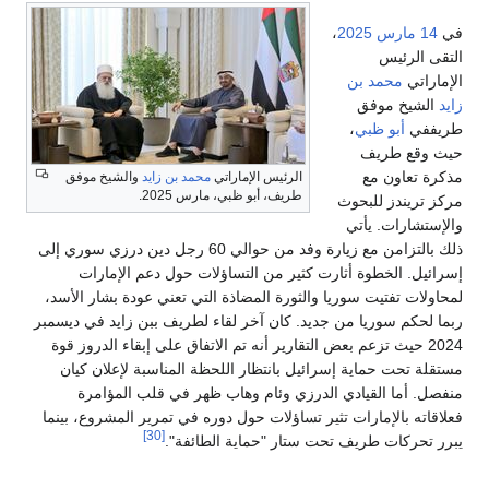
في
14 مارس
2025
،
التقى الرئيس
الإماراتي
محمد بن
زايد
الشيخ موفق
طريففي
أبو ظبي
،
حيث وقع طريف
مذكرة تعاون مع
الرئيس الإماراتي
محمد بن زايد
والشيخ موفق
طريف، أبو ظبي، مارس 2025.
مركز تريندز للبحوث
والإستشارات. يأتي
ذلك بالتزامن مع زيارة وفد من حوالي 60 رجل دين درزي سوري إلى
إسرائيل. الخطوة أثارت كثير من التساؤلات حول دعم الإمارات
لمحاولات تفتيت سوريا والثورة المضاذة التي تعني عودة بشار الأسد،
ربما لحكم سوريا من جديد. كان آخر لقاء لطريف ببن زايد في ديسمبر
2024 حيث تزعم بعض التقارير أنه تم الاتفاق على إبقاء الدروز قوة
مستقلة تحت حماية إسرائيل بانتظار اللحظة المناسبة لإعلان كيان
منفصل. أما القيادي الدرزي وئام وهاب ظهر في قلب المؤامرة
فعلاقاته بالإمارات تثير تساؤلات حول دوره في تمرير المشروع، بينما
[30]
يبرر تحركات طريف تحت ستار "حماية الطائفة".