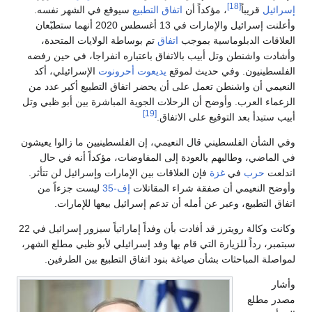
[18]
إسرائيل
قريباً
، مؤكداً أن
اتفاق التطبيع
سيوقع في الشهر نفسه.
وأعلنت إسرائيل والإمارات في 13 أغسطس 2020 أنهما ستطبّعان
العلاقات الدبلوماسية بموجب
اتفاق
تم بوساطة الولايات المتحدة،
وأشادت واشنطن وتل أبيب بالاتفاق باعتباره انفراجا، في حين رفضه
الفلسطينيون. وفي حديث لموقع
يديعوت أحرونوت
الإسرائيلي، أكد
النعيمي أن واشنطن تعمل على أن يحضر اتفاق التطبيع أكبر عدد من
الزعماء العرب. وأوضح أن الرحلات الجوية المباشرة بين أبو ظبي وتل
[19]
أبيب ستبدأ بعد التوقيع على الاتفاق.
وفي الشأن الفلسطيني قال النعيمي، إن الفلسطينيين ما زالوا يعيشون
في الماضي، وطالبهم بالعودة إلى المفاوضات، مؤكداً أنه في حال
اندلعت
حرب
في
غزة
فإن العلاقات بين الإمارات وإسرائيل لن تتأثر.
وأوضح النعيمي أن صفقة شراء المقاتلات
إف-35
ليست جزءاً من
اتفاق التطبيع، وعبر عن أمله أن تدعم إسرائيل بيعها للإمارات.
وكانت وكالة رويترز قد أفادت بأن وفداً إماراتياً سيزور إسرائيل في 22
سبتمبر، رداً للزيارة التي قام بها وفد إسرائيلي لأبو ظبي مطلع الشهر،
لمواصلة المباحثات بشأن صياغة بنود اتفاق التطبيع بين الطرفين.
وأشار
مصدر مطلع