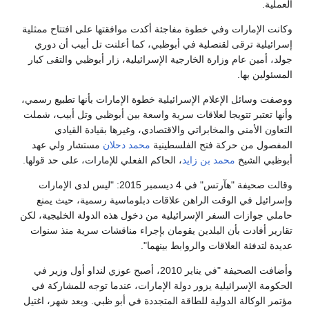
العملية.
وكانت الإمارات وفي خطوة مفاجئة أكدت موافقتها على افتتاح ممثلية
إسرائيلية ترقى لقنصلية في أبوظبي، كما أعلنت تل أبيب أن دوري
جولد، أمين عام وزارة الخارجية الإسرائيلية، زار أبوظبي والتقى كبار
المسئولين بها.
ووصفت وسائل الإعلام الإسرائيلية خطوة الإمارات بأنها تطبيع رسمي،
وأنها تعتبر تتويجا لعلاقات سرية واسعة بين أبوظبي وتل أبيب، شملت
التعاون الأمني والمخابراتي والاقتصادي، وغيرها بقيادة القيادي
المفصول من حركة فتح الفلسطينية
محمد دحلان
مستشار ولي عهد
أبوظبي الشيخ
محمد بن زايد
، الحاكم الفعلي للإمارات، على حد قولها.
وقالت صحيفة "هآرتس" في 4 ديسمبر 2015: "ليس لدى الإمارات
وإسرائيل في الوقت الراهن علاقات دبلوماسية رسمية، حيث يمنع
حاملي جوازات السفر الإسرائيلية من دخول هذه الدولة الخليجية، لكن
تقارير أفادت بأن البلدين يقومان بإجراء مناقشات سرية منذ سنوات
عديدة لتدفئة العلاقات والروابط بينهما".
وأضافت الصحيفة "في يناير 2010، أصبح عوزي لنداو أول وزير في
الحكومة الإسرائيلية يزور دولة الإمارات، عندما توجه للمشاركة في
مؤتمر الوكالة الدولية للطاقة المتجددة في أبو ظبي. وبعد شهر، اغتيل