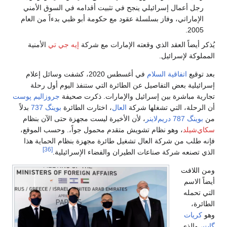
رجل أعمال إسرائيلي ينجح في تثبيت أقدامه في السوق الأمني
الإماراتي، وفاز بسلسلة عقود مع حكومة أبو ظبي بدءاً من العام
2005.
يُذكر أيضاً العقد الذي وقعته الإمارات مع شركة
إيه جي تي
الأمنية
المملوكة لإسرائيل.
بعد توقيع
اتفاقية السلام
في أغسطس 2020، كشفت وسائل إعلام
إسرائيلية بعض التفاصيل عن الطائرة التي ستنفذ اليوم أول رحلة
تجارية مباشرة بين إسرائيل والإمارات. ذكرت صحيفة
جروزاليم پوست
أن الرحلة، التي تشغلها شركة
العال
، اختارت الطائرة
بوينگ 737
بدلاً
من
بوينگ 787 دريم‌لاينر
، لأن الأخيرة ليست مجهزة حتى الآن بنظام
سكاي‌شيلد
، وهو نظام تشويش متقدم محمول جواً،. وحسب الموقع،
فإنه طلب من شركة العال تشغيل طائرة مجهزة بنظام الحماية هذا
[36]
الذي تصنعه شركة صناعات الطيران والفضاء الإسرائيلية.
ومن اللافت
أيضاً الاسم
التي تحمله
الطائرة،
وهو
كريات
گات
، والذي