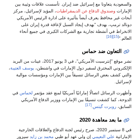
والسعودية يتعاونا مع إسرائيل ضد إيران. تأسست علاقات وثيبة بين
الإمارات
وصندوق الدفاع عن الديمقراطيات
، المؤيد لإسرائيل، مركز
أبحاث غير محافظ يعرف أيضاً بتأثيره على ادارة الرئيس الأمريكي
دونالد ترمپ، بهدف "بهدف إيجاد السبل لإعاقة قدرة إيران على
الانخراط في أنشطة تجارية مع الشركات الكبرى في جميع أنحاء
[16]
[15]
العالم."
التعاون ضد حماس
نشر موقع "إنترسبت الأمريكي"، في 3 يونيو 2017، عينات من البريد
الإلكتروني المخترق لسفير دول الإمارات في واشنطن،
يوسف العتيبة
،
والتي كشف بعض الرسائل تنسيقاً بين الإمارات ومؤسسات موالية
لإسرائيل.
وأظهرت الرسائل اتصالًا إماراتيًا أمريكيًا لمنع عقد مؤتمر
لحماس
في
الدوحة، كما كشفت تنسيقًا بين الإمارات ووزير الدفاع الأمريكي
[17]
السابق،
روبرت گيتس
.
ما بعد معاهدة 2020
في 8 سبتمبر 2020، صرح رئيس لجنة الدفاع والعلاقات الخارجية
الإماراتية
علي النعيمي
إن ولي عهد أبو ظبي
محمد بن زايد
سيزور