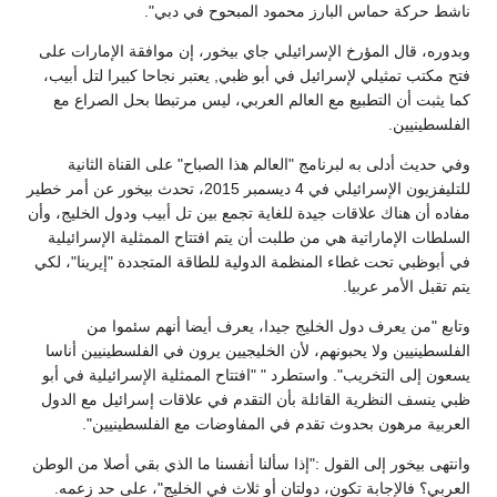
ناشط حركة حماس البارز محمود المبحوح في دبي".
وبدوره، قال المؤرخ الإسرائيلي جاي بيخور، إن موافقة الإمارات على
فتح مكتب تمثيلي لإسرائيل في أبو ظبي, يعتبر نجاحا كبيرا لتل أبيب،
كما يثبت أن التطبيع مع العالم العربي، ليس مرتبطا بحل الصراع مع
الفلسطينيين.
وفي حديث أدلى به لبرنامج "العالم هذا الصباح" على القناة الثانية
للتليفزيون الإسرائيلي في 4 ديسمبر 2015، تحدث بيخور عن أمر خطير
مفاده أن هناك علاقات جيدة للغاية تجمع بين تل أبيب ودول الخليج، وأن
السلطات الإماراتية هي من طلبت أن يتم افتتاح الممثلية الإسرائيلية
في أبوظبي تحت غطاء المنظمة الدولية للطاقة المتجددة "إيرينا"، لكي
يتم تقبل الأمر عربيا.
وتابع "من يعرف دول الخليج جيدا، يعرف أيضا أنهم سئموا من
الفلسطينيين ولا يحبونهم، لأن الخليجيين يرون في الفلسطينيين أناسا
يسعون إلى التخريب". واستطرد " "افتتاح الممثلية الإسرائيلية في أبو
ظبي ينسف النظرية القائلة بأن التقدم في علاقات إسرائيل مع الدول
العربية مرهون بحدوث تقدم في المفاوضات مع الفلسطينيين".
وانتهى بيخور إلى القول :"إذا سألنا أنفسنا ما الذي بقي أصلا من الوطن
العربي؟ فالإجابة تكون، دولتان أو ثلاث في الخليج"، على حد زعمه.