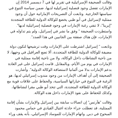
وقالت الصحيفة الإسرائيلية في تقرير لها في 7 ديسمبر 2014 إن
الإمارات تفضل وجود قنصلية إسرائيلية لديها، ضمن سياسة التنوع في
سياستها الخارجية. وتابعت أن التصريحات الإماراتية حول أن وجود
ممثلية لإسرائيل في أبو ظبي يخضع للوكالة الدولية للطاقة المتجددة
"إيرينا"، لا تنفي رغبة الإمارات في وجود قنصلية إسرائيلية لديها".
واستطردت الصحيفة " وفق ما نشر في إسرائيل، ولم يتم تداوله في
الإمارات، فإن هناك صفقة بين الجانبين في هذا الصدد".
وتابعت " إسرائيل اشترطت على الإمارات وقت ترشيحها لتكون دولة
مضيفة للوكالة الدولية للطاقة المتجددة، ألا تضع العراقيل في وجهها، لا
من ناحية النشاطات داخل الوكالة، ولا من ناحية إقامة ممثلية في
الإمارات في يوم من الأيام، وبالمقابل, قامت إسرائيل على غير العادة
بدعم الإمارات بدلا من ألمانيا لاستضافة الوكالة الدولية". وأشارت
الصحيفة إلى أن أهداف الإمارات من وجود مندوب إسرائيلي لديها، هو
الرغبة في التنوع في خياراتها السياسية، والحفاظ على علاقات قوية مع
الوكالة الدولية للطاقة المتجددة، التي تتخذ أبو ظبي مقرا لنشاطاتها،
وكذلك للحفاظ على نفوذ الإمارات داخل هذه الوكالة.
وقالت "هآرتس" إن اتصالات سابقة بين إسرائيل والإمارات بشأن إقامة
الممثلية، قد تعطلت جراء حادثة اغتيال القيادي في حماس محمود
المبحوح في دبي, واتهام الإمارات للموساد الإسرائيلي، بأنه يقف وراء