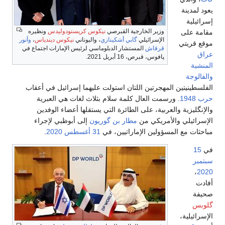
يعود لمدينة
إسرائيلية
وزير الخارجية القبرصي
نيكوس كريستودوليدس
ونظيره
مقامة على
الإسرائيلي
گابي أشكينازي
، واليوناني
نيكوس ديندياس
،
وأنور
موقع قريتي
قرقاش
المستشار الدبلوماسي لرئيس الإمارات اجتماع في
عراق
پافوس، قبرص، 16 أبريل 2021.
المنشية
والفالوجة
الفلسطينيتين المهجرتين اللتان استولت عليهما إسرائيل في أعقاب
حرب 1948
. ورسمت العال كلمة سلام بثلاث لغات هي العبرية
والإنگليزية والعربية، على الطائرة التي يستقلها أعضاء الوفدين
الإسرائيلي والأمريكي من
مطار بن گوريون
إلى أبوظبي لإجراء
مباحثات مع المسؤولين الإماراتيين، في
31 أغسطس
2020
.
في
15
سبتمبر
،
2020
أفادت
صحيفة
گلوبس
الإسرائيلية،