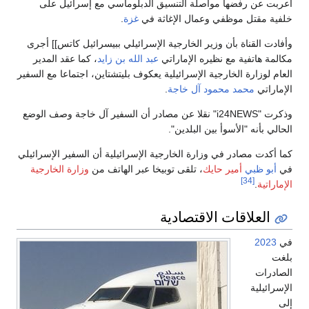
أعربت عن رفضها مواصلة التنسيق الدبلوماسي مع إسرائيل على
خلفية مقتل موظفي وعمال الإغاثة في
غزة
.
وأفادت القناة بأن وزير الخارجية الإسرائيلي ببيسرائيل كاتس]] أجرى
مكالمة هاتفية مع نظيره الإماراتي
عبد الله بن زايد
، كما عقد المدير
العام لوزارة الخارجية الإسرائيلية يعكوف بليتشتاين، اجتماعا مع السفير
الإماراتي
محمد محمود آل خاجة
.
وذكرت "i24NEWS" نقلا عن مصادر أن السفير آل خاجة وصف الوضع
الحالي بأنه "الأسوأ بين البلدين".
كما أكدت مصادر في وزارة الخارجية الإسرائيلية أن السفير الإسرائيلي
في
أبو ظبي
أمير حايك
، تلقى توبيخا عبر الهاتف من
وزارة الخارجية
[34]
الإماراتية
.
العلاقات الاقتصادية
في
2023
بلغت
الصادرات
الإسرائيلية
إلى