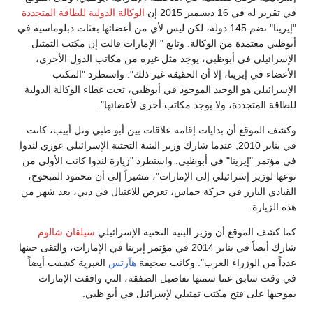
في تقرير له في 16 ديسمبر 2015 إن
الوكالة الدولية للطاقة المتجددة
"إيرينا" تضم 145 دولة، لكن ليس لأي من أعضائها بعثات دبلوماسية في
أبوظبي معتمدة من الوكالة. وتابع " الإمارات قالت إن مكتب التمثيل
الإسرائيلي في أبوظبي، يوجد مثل غيره من مكاتب الدول الأخرى،
الأعضاء في إيرينا، إلا أن الحقيقة غير ذلك". واستطرد "المكتب
الإسرائيلي هو الوحيد الموجود في أبوظبي، تحت غطاء الوكالة الدولية
للطاقة المتجددة، ولا يوجد مكاتب أخرى لأعضائها".
وكشف الموقع أن بدايات إقامة علاقات بين أبو ظبي وتل أبيب، كانت
في يناير 2010, عندما شارك وزير البنية التحتية الإسرائيلي عوزي لندوا
في مؤتمر "إيرينا" في أبوظبي. واستطرد "زيارة لندوا كانت الأولى من
نوعها لوزير إسرائيلي إلى الإمارات"، مشيراً إلى أن محمود المبحوح،
القيادي البارز في حركة حماس، تعرض للاغتيال في دبي، بعد شهر من
هذه الزيارة.
كما كشف الموقع أن وزير البنية التحتية الإسرائيلي
سيلڤان شالوم
شارك أيضاً في يناير 2014 في مؤتمر إيرينا في الإمارات، والتقى حينها
عدداً من الوزراء العرب". وكانت صحيفة
هآرتس
العبرية كشفت أيضاً
في وقت سابق عما سمتها تفاصيل الصفقة، التي وافقت الإمارات
بموجبها على فتح مكتب تمثيلي لإسرائيل في أبو ظبي.