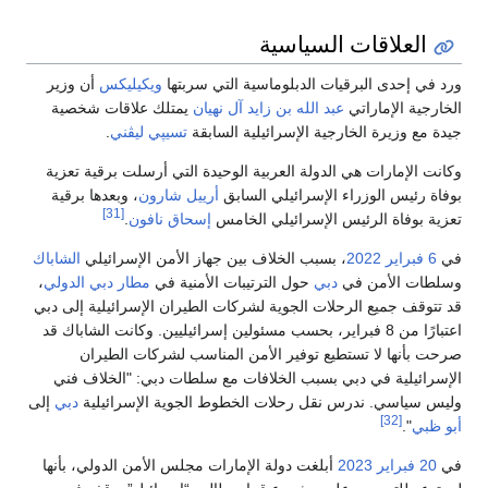
العلاقات السياسية
ورد في إحدى البرقيات الدبلوماسية التي سربتها
ويكيليكس
أن وزير
الخارجية الإماراتي
عبد الله بن زايد آل نهيان
يمتلك علاقات شخصية
جيدة مع وزيرة الخارجية الإسرائيلية السابقة
تسيپي ليڤني
.
وكانت الإمارات هي الدولة العربية الوحيدة التي أرسلت برقية تعزية
بوفاة رئيس الوزراء الإسرائيلي السابق
أرييل شارون
، وبعدها برقية
[31]
تعزية بوفاة الرئيس الإسرائيلي الخامس
إسحاق نافون
.
في
6 فبراير
2022
، بسبب الخلاف بين جهاز الأمن الإسرائيلي
الشاباك
وسلطات الأمن في
دبي
حول الترتيبات الأمنية في
مطار دبي الدولي
،
قد تتوقف جميع الرحلات الجوية لشركات الطيران الإسرائيلية إلى دبي
اعتبارًا من 8 فبراير، بحسب مسئولين إسرائيليين. وكانت الشاباك قد
صرحت بأنها لا تستطيع توفير الأمن المناسب لشركات الطيران
الإسرائيلية في دبي بسبب الخلافات مع سلطات دبي: "الخلاف فني
وليس سياسي. ندرس نقل رحلات الخطوط الجوية الإسرائيلية
دبي
إلى
[32]
أبو ظبي
".
في
20 فبراير
2023
أبلغت دولة الإمارات مجلس الأمن الدولي، بأنها