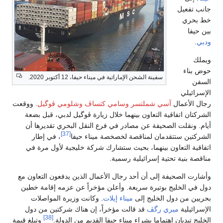
جانب تفعيل
خط بحري
بين حيفا
ودبي
.
ويملك
حوض بناء
سفينة الشحن الإماراتية في ميناء حيفا، 12 أكتوبر 2020.
السفن
الإسرائيلي
رجال الأعمال
آسي شملتسر
وسامي كتساڤ
وشلومي ڤوگيل
. ووقعت
الشركتان اتفاقية التعاون بينهما خلال زيارة ڤوگيل لدبي، قبل بضعة
أيام. ونقلت الصحيفة عن مصادر في فرع النقل البحري تقديرها أن
[37]
الشركتين ستتقدمان لمناقصة لخصخصة ميناء حيفا
، في إطار
اتفاقية التعاون بينهما، بحيث ستشارك شركة خليجية لأول مرة في
مناقصة بنية تحتية إسرائيلية رسمية.
وأشارت الصحيفة إلى أن أحد رجال الأعمال الذين يدفعون التعاون مع
دول في الخليج بوتيرة سريعة. وأعلن مؤخراً عن عزمه إقامة خطين
بحريين من دول الخليج إلى
ميناء إيلات
. وكانت وزيرة المواصلات
الإسرائيلية
ميري رگڤ
قد قالت مؤخراً، إن هناك شركتين من دول
[38]
الخليج تبديان اهتماما بشراء ميناء حيفا القديم من الدولة.
وتبلغ قيمة