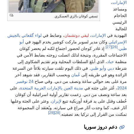
الإمارات
،
ومساعد
الحاخام
تسفي كوغان بالزي العسكري.
الرئيسي
للجالية
اليهودية في
الإمارات
،
ليفي دوتشمان
، وضابط في
لواء گڤعاتي
بالجيش
الإسرائيلي
وكان مدير لسوبر ماركت كوشير يخدم اليهود في
أبو
[27]
[26]
ظبي
.
إذ غادر كوجان لحضور اجتماع لكنه لم يحضر كوغان
الاجتماعات المقررة، ونتيجة لذلك اتصلت زوجته بضابط الأمن في
منظمة
حباد
، الذي أبلغ السلطات المحلية وتم تقديم الشكاوى إلى
شرطة
دبي
وأبو ظبي
. في ذلك اليوم تلقت سيارته بلاغاً عن السرعة
الزائدة وهو في طريقه إلى
عُمان
وبحسب التقارير، فقد شوهد آخر
مرة على بعد حوالي ساعة ونصف من دبي. وفي صباح
24 نوفمبر
2024
، عُثر على جثته في
مدينة العين
بالإمارات العربية المتحدة
، على
بعد ساعة ونصف من دبي. زعمت تقارير أولية اسرائيلية أن كوغان
خُطف وقتل على يد فرقة أوزبكية تتبع
لإيران
. وعثر على الجثة وعليها
آثار عنف، كما وجدت آثار صراع في سيارته. ويُعتقد أن المجموعة
[29]
[28]
تمكنت من الفرار إلى تركيا بعد تصفيته.
دعم دروز سوريا