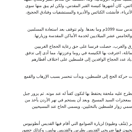
ائس، كان أشهرها كنيسة القبر المقدس، ولكن لم يبق منها سوى
لأثرياء، فأنشئت الكنائس والأديرة والمستشفيات وفنادق الحجيج،
واستمرت حركة الحج إلى فلسطين بعد الفتح الإسلامي، وشهدت تطوراً كبيراً حتى احتلال الصليبيين القدس سنة 1099م وما بعدها. ولم تتوقف بعد استعادة المسلمين
لخامس عشر الميلاديين لخدمة الأماكن المقدسة وزيارتها.
ادة فكرة سياسة المحاور بين الشرق والغرب، حصلت فرنسا على حق رعاية الحجاج الغربيين
 معاهدات مماثلة، اعترفت بها الكنيسة في روما وعززتها، مما أدى إلى تدفق
دياد عدد الحجاج الوافدين إلى فلسطين على اختلاف أقطارهم
الصهيوني عام 1948، ومن ثم احتلالهم لمعظم الأراضي الفلسطينية عام 1967، تراجعت حركة الحج إلى فلسطين، وبدأت تنحسر بسبب الإرهاب والقمع
رح عليه ملحفة يحتفظ بها لتكون كفناً له عند موته. ثم يزور جبل
بمعجزات السيد المسيح. وبعد أن يستحم في نهر الأردن يأخذ من
ك سمي زوار فلسطين بالنخليين، ويسمى الحاج عند المسيحيين
َنُف وطيوة) لزيارة الصوامع التي أقام فيها القديس أنطونيوس
لمسيحيون فيها ضريحي القديس بطرس والقديس بولس، وكذلك حضور