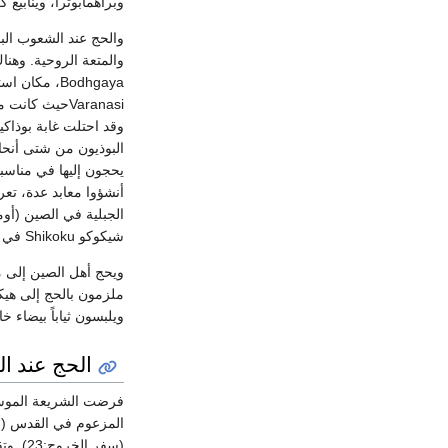
وبراهمابوترا، وينابيع ك
والحج عند الشعوب الب
والمتعة الروحية. وهناك
Bodhgaya، م
وقد احتلت غابة بوذاكي
البوذيون من شتى أنحا
يحجون إليها في مناسب
شيكوكو Shikoku في اليابان (88 معبداً) التي تتوزع على طريق امتداده أكثر من ألف كيلو متر.
ملزمون بالحج إلى هيك
ويلبسون ثياباً بيضاء 
الحج عند ال
المزعوم في القدس (أور
(سفر الخروج:23). وتقتصر هذه الفريضة على الذكور دون الإناث (سفرالتثنية:13)[ر. التوراة].