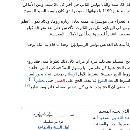
اليوبيل المبارك الذي كان يقام سابقاً آخر سنة من كل قرن، ثم جعله البابا اكليمنس السادس في آخر كل 33 سنة والبابا بولس الثاني في آخر كل 25 سنة. ومن الأماكن
 السيد المسيح.
 العذراء في مونسرَات أهمية تعادل زيارة روما، وتكاد تكون أعظم
من زيارة القدس. ولدى الكنيسة الروسية الأرثوذكسية أيضاً ، أماكن مقدسة أخرى، غيرالقدس وجبل آثوس في اليونان، مثل دير الثالوث الأقدس على بعد نحو 45 كيلو
ن اعتباراً للحج وتردداً إلى الأماكن المقدسة.
ً بمعاناة القديس بولس الرسول[ر]، وهذا ما قام به البابا يوحنا
ج المسلم بعد ذلك مرة أو مرات كان ذلك تَطوعاً منه، فقد روى
يجب الحج علينا كل عام مرة يا رسول الله؟ فسكت النبي، فأعاد
ط الحج خمسة؛ الشرط الأول
الإسلام
بمعنى أنه لا يجوز لغير
[11]
شرط الثالث
البلوغ
فلا يجب الحج على
الصبي
حتى
يحتلم
.
[12]
ة بمعنى ان الحج يجب على كل شخص مسلم قادر ومستطيع.
لذي يجنيه المسلم
عبد الله بن مسعود
أنه
جزء من سلسلة
لحديد والذهب والفضة ،
أهل السنة والجماعة