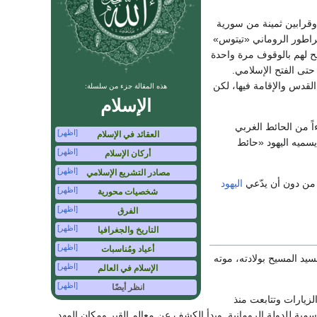
قرابين ثمينة من سورية
براطور الروماني «تيتوس»
1م) من دخول القدس. بيد أنه سمح لهم بالوقوف مرة واحدة
 حتى الفتح الإسلامي.
لقدس والإقامة فيها، لكن
هذه المقالة جزء من سلسلة:
الإسلام
ً من الحائط الغربي
[اظهر]
العقائد في الإسلام
مايسميه اليهود «حائط
[اظهر]
أركان الإسلام
[اظهر]
مصادر التشريع الإسلامي
، من دون أن يدّعي
اليهود
[اظهر]
شخصيات محورية
[اظهر]
الفرق
[اظهر]
التاريخ والجغرافيا
[اظهر]
أعياد ومُناسبات
يد المسيح بولادته، موته
[اظهر]
الإسلام في العالم
[اظهر]
انظر أيضًا
لزيارات وتتابعت منذ
ور قسطنطين المسيحية عام 337م وجعلها من الديانات الرسمية للدولة الرومانية. وبدأ الكشف عن معالم القبر ومكان المهد