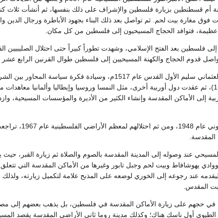
نة أم قسطنطين بزيارة فلسطين والإشراف على ذلك بنفسها، ثم أنشأت ثلاث كن
 فوق مغارة بيت لحم. ثم تواصل بعد ذلك البناء بجهود الأباطرة ورجال الدين وا
ظيمة، فتوافد الحجاج المسيحيون إلى فلسطين من كل مكان.
اصل قدوم الحجاج والكهنة المسيحيين إلى فلسطين طوال القرنين الرابع عشر وا
وبعد دخول السلطان العثماني سليم الأول القدس عام 1517م، وسي
(معاهدة امتيازات 1536)، ثم عقدت دول أوربية أخرى، مثل النمسا وروسيا وإيطاليا وألمانيا
ربية إلى الأماكن المقدسة وإنشاء الكثير من الأديرة والمؤسسات المسيحية، واز
ومع قيام الكيان 
 المقدسة.
لمسيحي عند وصوله إلى المدينة المقدسة بالصوم والصلاة ثم زيارة القبر، حيث يط
وادي يهوشافاط وبيت لحم وجبل تابور وغيرها من الأماكن المقدسة التي تتعلق 
 ليقدمه عند رجوعه إلى الخوري لوضعه على المذبح علامة لتكميل زيارته، ولذل
يت المقدس.
في حجهم على زيارة الأماكن المقدسة في فلسطين، بل يذهب بعضهم إلى مصر (م
 الطيوي أول ناسك هناك؛ وكذلك مدينة روما ثاني الأراضي المقدسة يقصد ا