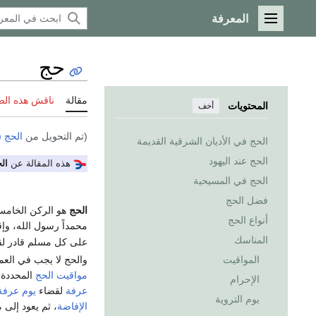
المعرفة
القائمة الرئيسية
حج
مقالة
ناقش هذه ال
المحتويات
أخف
(تم التحويل من
الحج (
الحج في الأديان الشرقية القديمة
الحج عند اليهود
هذه المقالة عن
ال
الحج في المسيحية
فضل الحج
الحج
هو الركن الخام
أنواع الحج
محمداً رسول الله، وإق
المناسك
على كل مسلم قادر ل
والحج لا يجب في العم
المواقيت
مواقيت الحج
المحددة،
الإحرام
عرفة
لقضاء
يوم عرفة
يوم التروية
الإفاضة
، ثم يعود إلى