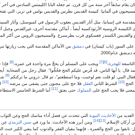
ي ألمانيا: كنيسة القديس بطرس والقديس بولس في ترير، التي تفتخر منذ عام 1190 باحتوائها القميص الذي كان يلبسه
لمقدسة في إسبانيا، مثل آثار القديس يعقوب الرسول في كمبوستل، وآثار السيدة
كو والقديس الكسندر فغسكوي قرب بطرسبرغ. والمسيحيون الروس من أكثر المسيحيي
على السور (باب كيسان) في
دمشق
من الأماكن المقدسة التي يجب زيارتها تبركا
مـشق عـام2000.
[8]
[7]
[6]
التاسعة
للهجرة
،
ويجب على المسلم أن يحجَّ مرة واحدة في عمره،
فإذا ح
د قال: يا أيها الناس، قد فُرض عليكم الحج فحُجُّوا". فقال رجل من الصحابة: أ
[9]
قال النبي: لو قلت نعم لوجبت، وما استطعتم"، ثم قال: ذروني ما تركتكم.
شرو
[10]
[10]
الحج.
الشرط الثاني
العقل
فلا حج على مجنون حتى يشفى من مرضه.
ال
[11]
عنى فلا يجب الحج على
المملوك
حتى يعتق.
أما الشرط الخامس الاستطاع
العديد من
الأحاديث النبوية
التي تتحدث عن فضل أداء مناسك الحج وعن الثواب ا
[14]
[13]
ن أركان الإسلام،
ومن أبرز هذه الأحاديث: ما ورد في
سنن الترمذي
عن
: تابعوا بين الحج والعمرة ، فإنهما ينفيان الفقر والذنوب كما ينفي الكير خبث ا