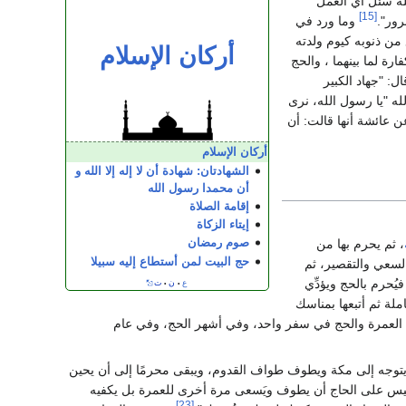
له سئل أي العمل
[15]
رور".
وما ورد في
ن ذنوبه كيوم ولدته
أركان الإسلام
ة لما بينهما ، والحج
: "جهاد الكبير
ه "يا رسول الله، نرى
 عائشة أنها قالت: أن
أركان الإسلام
الشهادتان: شهادة أن لا إله إلا الله و
أن محمدا رسول الله
إقامة الصلاة
إيتاء الزكاة
، ثم يحرم بها من
صوم رمضان
حج البيت لمن أستطاع إليه سبيلا
سعي والتقصير، ثم
ُحرم بالحج ويؤدِّي
ع
ن
ت
•
•
لة ثم أتبعها بمناسك
 العمرة والحج في سفر واحد، وفي أشهر الحج، وفي عام
توجه إلى مكة ويطوف طواف القدوم، ويبقى محرمًا إلى أن يحين
س على الحاج أن يطوف ويَسعى مرة أخرى للعمرة بل يكفيه
[23]