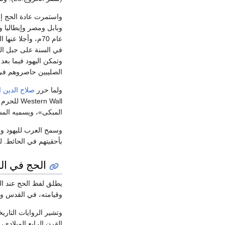
واستمرت عادة الحج إ
وبابل ومصر وإيطاليا 
في السنة على جبل الزي
وتمكن اليهود فيما بعد
الصليبين حاصروهم في
ولما حرر
صلاح الدين ا
ern Wall
المبكى»، ويسميه المس
وسمح العرب لليهود وا
بأحقيتهم في الحائط. لكن عند
الحج في ال
يطلق لفظ الحج عند ال
وقيامته، في القدس وا
وتشير الروايات التاري