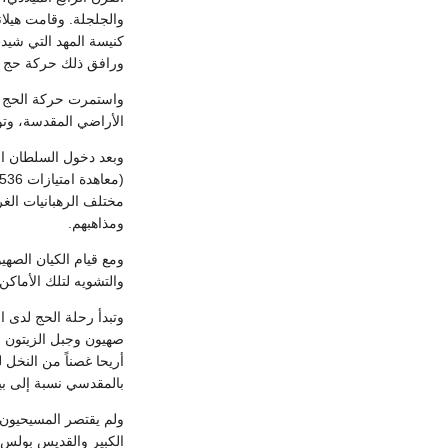
والجلجلة. وقامت هيلا
كنيسة المهد التي شيدت
ورافق ذلك حركة حج ع
الأراضي المقدسة، وتو
مختلف الرهبانيات الغ
ومذاهبهم.
والتشويه لتلك الأماكن
وتبدأ رحلة الحج لدى ا
صهيون وجبل الزيتون و
أريحا غصناً من النخل
بالمقدسي نسبة إلى ب
ولم يقتصر المسيحيون 
الكبير والقديس بولس