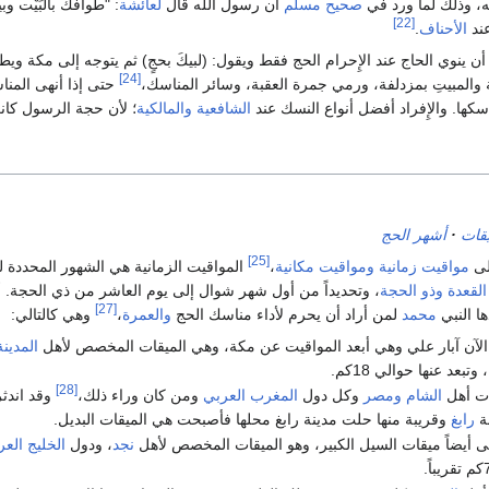
، وذلك لما ورد في
صحيح مسلم
أن رسول الله قال
لعائشة
: "طوافك بالبَيْت و
[22]
عند
الأحناف
.
 أن ينوي الحاج عند الإِحرام الحج فقط ويقول: (لبيكَ بحجٍ) ثم يتوجه إلى مكة
[24]
والمبيتِ بمزدلفة، ورمي جمرة العقبة، وسائر المناسك،
حتى إذا أنهى المناس
اسكها. والإِفراد أفضل أنواع النسك عند
الشافعية
والمالكية
؛ لأن حجة الرسول كانت
قات
أشهر الحج
[25]
لى
مواقيت زمانية
ومواقيت مكانية
،
المواقيت الزمانية هي الشهور المحددة لت
القعدة
وذو الحجة
، وتحديداً من أول شهر شوال إلى يوم العاشر من ذي الحجة. أم
[27]
ا النبي
محمد
لمن أراد أن يحرم لأداء مناسك الحج
والعمرة
،
وهي كالتالي:
لآن آبار علي وهي أبعد المواقيت عن مكة، وهي الميقات المخصص لأهل
المدينة
تبعد عنها حوالي 18كم.
[28]
ات أهل
الشام
ومصر
وكل دول
المغرب العربي
ومن كان وراء ذلك،
وقد اندثر
نة
رابغ
وقريبة منها حلت مدينة رابغ محلها فأصبحت هي الميقات البديل.
ى أيضاً ميقات السيل الكبير، وهو الميقات المخصص لأهل
نجد
، ودول
الخليج الع