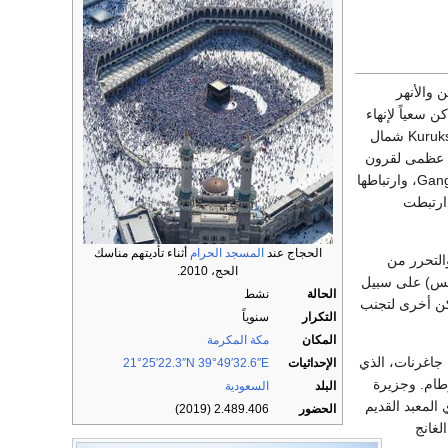
 والأنهر
 سعياً لإنهاء
حياته اعتقاداً بالخلاص من عذاب المستقبل والتقمص. وتعد الهند كلها، خاصة منطقة كوروكشترا Kurukshetra شمال
ية عظمى لقرون
من الزمن، (مثل: ماثورة، هاردور، بنارس)، بسبب وقوعها على ضفة النهر المقدس، وخاصة الغانج Ganges، وارتباطها
 ارتبطت
الحجاج عند
المسجد الحرام
أثناء تأديتهم مناسك
التحرر من
الحج، 2010.
ة والتقمص الأفضل وغيرها، فالهدف من زيارة معبد ساريا Suria (الشمس) على سبيل
الحالة
نشط
اكن أخرى لتجنب
التكرار
سنوياً
المكان
مكة المكرمة
 جاغرنات، الذي
الإحداثيات
39°49′32.6″E
21°25′22.3″N
وطام. وجزيرة
البلد
السعودية
 وكذلك مدينة رأس كوماري Cape Comarin التي تحوي المعبد القديم
الحضور
2.489.406 (2019)
 الغانج