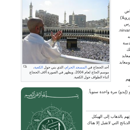
اض
ويلا)
ارس
Varanasiحيث كانت موعظته التبشيرية الأولى، وقرية كوسي نارا Kusinara، حيث تمت له النيرفانا nirvana.
ه
دسة
ك
أديرة والمعابد
ي - بتو - شيوها) المخصصة لنظراء بوذا (البوذي مستقبلاً Bodhisattva)، ومعابد
أحد الحجاج في
المسجد الحرام
، الذي بني حول
الكعبة
،
موسم الحاج لعام 2004، ويظهر في الصورة آلاف الحجاج
أثناء الطواف حول الكعبة.
بود تيان الأعظم. أما اليابانيون من قبيلة شنتو Shinto فهم
(إيدو) مرة واحدة سنوياً.
اليهود الحج إلى مكان وجود تابوت العهد Ark of the Covenant ، وأمرتهم بالذهاب إلى الهيكل
ائح التي لاتقبل إلا هناك