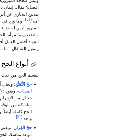
وليس للحجة المبرورة 
أفضل؟ فقال: إيمان بال
صحيح البخاري عن أبي
[16]
أمه".
وما ورد في صح
المبرور ليس له جزاء إل
والضعيف والمرأة: الحج
الجهاد أفضل العمل أف
رسول الله قال: "ما من
أنواع الحج
ينقسم الحج من حيث طب
حجُ التَّمَتُّع
: ويعني أ
الميقات
، ويقول: (
يتحلل من الإِحرام،
مناسكه من الوقوف
الحج كاملة أيضاً. 
[21]
واحد.
حجُ القِران
: ويعني 
موعد مناسك الحج، 