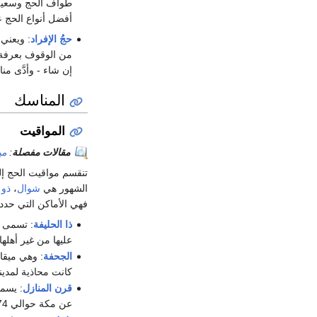
طواف الحج وسعيه
أفضل أنواع الحج 
حجُ الإفراد
: ويعني
من الوقوف بعرفة 
إن شاء - وأدَّى من
المناسك
المواقيت
مقالات مفصلة
:
مي
تنقسم مواقيت الحج إ
الشهور هي
شوال
،
ذو 
فهي الأماكن التي حدده
ذا الحليفة
: تسمى ا
عليها من غير أهلها، و
الجحفة
: وهي ميق
كانت محاذية لمدي
قرن المنازل
: يسم
عن مكة حوالي 74كم تقريباً.