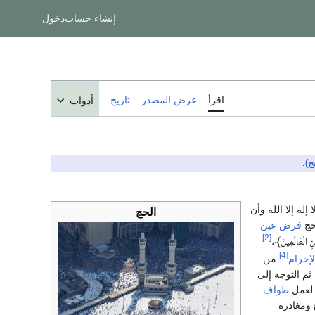
إنشاء حساب
دخول
اقرأ
عرض المصدر
تاريخ
أدوات
ح)
.
له إلا الله وأن
الحج
لحج
فرض عين
[2]
،
﴾
ِ الْعَالَمِينَ
[4]
لإحرام
من
ثم التوجه إلى
 لعمل
طواف
ومغادرة