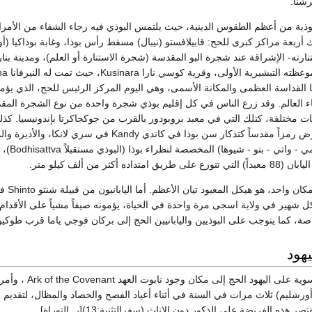
رشنا.
وذية من أعظم الطقوس الدينية، حيث يلتمس البوذي فيه رجاء الشفاء من الأمر
 أربعة مراكز كبرى للحج: قابيلافستو (نيبال) مسقط رأس بوذا، وغابة بوذاكيا (أور
كان استنارته- الإشراقة عند شجرة البو المقدسة (شجرة الاستنارة أو العلم)، ومدينة بن
ا القداسة العظمى والمكانة الأسمى، وهي اليوم المركز الرئيس للحج، الذي يؤم
ء العالم. وقد زرع الناس في كل إقليم بوذي شجرة واحدة من نوع الشجرة المق
ات مختلفة، كتلك التي في معبد بروبودور بالقرب من جوكجاكرتا بإندونيسيا. كذل
أنشؤوا معابد عدة، تعرض رمزاً مقدساً كتذكار سن بوذا في كاندي Kandy في سري لانكا، وال
الجبلية في الصين (أومي - وات
ويحج أهل الصين إلى مكان واحد، هو هيكل المع
ل شهير في ولاية اسجى مرة واحدة في الحياة، يؤمونه صيفاً مشياً على الأقدام،
خاصة، كما يتوجب على البوذيين واليابانيين الحج إلى بركان فوجي ياما قرب طوكيو 
يهود
فرضت الشريعة الموسوية على 
شليم) ثلاث مرات في السنة في أثناء أعياد الفصح والحصاد والمظال، لتقديم الذب