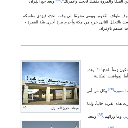
بين الصفا والمروة يكفيك لحجك وعُمرتك".
ويعد حج القِران
 ويطوف طواف القُدوم، ويبقى محرمًا إلى وقت الحج، فيؤدي مناسكه
ك بالتحلل الثاني خرج من مكة وأحرم مرة أخرى بنيَّةِ العمرة -
 عندهم بالإِفراد.
[26]
كون زمناً للحج،
وهذه
ا المواقيت المكانية
[28]
 المنورة
وكل من أتى
ت هذه القرية حالياً، ولما
ميقات قرن المنازل
[28]
ربي
وما ورائهم،
ويبعد
[29]