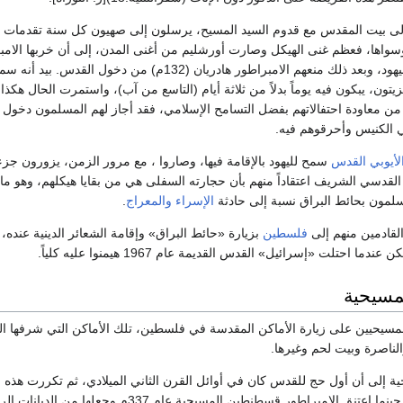
لى بيت المقدس مع قدوم السيد المسيح، يرسلون إلى صهيون كل سنة تقدمات و
وسواها، فعظم غنى الهيكل وصارت أورشليم من أغنى المدن، إلى أن خربها الام
عام 70م، وأجلا عنها اليهود، وبعد ذلك منعهم الامبراطور هادريان (32
تون، يبكون فيه يوماً بدلاً من ثلاثة أيام (التاسع من آب)، واستمرت الحال هكذا
 من معاودة احتفالاتهم بفضل التسامح الإسلامي، فقد أجاز لهم المسلمون دخول ا
 الكنيس وأحرقوهم فيه.
لأيوبي
القدس
سمح لليهود بالإقامة فيها، وصاروا ، مع مرور الزمن، يزورون جزءا
West للحرم القدسي الشريف اعتقاداً منهم بأن حجارته السفلى هي من بقايا هيكلهم، وهو 
لمون بحائط البراق نسبة إلى حادثة
الإسراء والمعراج
.
لقادمين منهم إلى
فلسطين
بزيارة «حائط البراق» وإقامة الشعائر الدينية عنده
ما احتلت «إسرائيل» القدس القديمة عام 1967 هيمنوا عليه كلياً.
مسيحية
مسيحيين على زيارة الأماكن المقدسة في فلسطين، تلك الأماكن التي شرفها الس
لناصرة وبيت لحم وغيرها.
خية إلى أن أول حج للقدس كان في أوائل القرن الثاني الميلادي، ثم تكررت هذه ا
القرن الرابع الميلادي، حينما اعتنق الامبراط