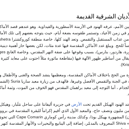
ديان الشرقية القديمة
ين الأمم، عرفه الهنود في الأزمنة الأسطورية والفيداوية. وهو عندهم قصد الأماكن
تم في زمن الأعياد، وتستمر طقوسه بضعة أيام، حيث يتوجه بعضهم إلى تلك الأماكن
دساً للحج. ويبلغ عدد الأماكن المقدسة فيها عدة مئات، لكن بعضها حاز أهمية دين
ال من أساطير ظهور الآلهة فيها (مقاطعة ماثورة مثلاً احتوت على معابد كثيرة
ة من الحج باختلاف الأماكن المقدسة، ومعظمها ينشد الصحة والغنى والأطفال و
الخطيئة والولادة الثانية في الجن
الجذام ، أما التوجه إلى معبد براهمان المقدس فهو الخوف من الموت، وثمة أم
.
ند الهنود الهيكل القديم تحت
الأرض
في جزيرة أليفانتا على ساحل مَلَبار، وهيكل
 من مليون ونصف حاج، والمعبد الأول الذي أقيم إكراماً للبقرة المقدسة في برو
المعبودات (غرب سيلان) المشهورة بهيكل بوذا،
للإله الهندوسي «شيفا» Shiva المعروف بالمدمّر، إضافة إلى الينابيع والبحيرات والأنهار المقدسة كنهر