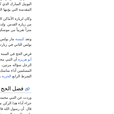
المقدسة التي يؤمها المسيحيون ف
وكان لزيارة الأماكن ا
متراً تقريباً من موس
وتعد
كنيسة
مار بولس 
بولس الثاني في زيارته د
فرِض الحج في السنة 
أبو هريرة
أن النبي محم
الرجل سؤاله مرتين، ف
المسلمين أداء مناسك 
الشرط الرابع
الحرية
بم
فضل الحج
وردت عن النبي محمد 
جراء أداء هذا الركن م
قال: أن رسول الله قال