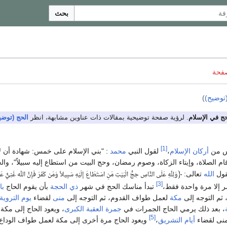
بحث
صفحة
توضيح)
)
حج في الإسلام
. لرؤية صفحة توضيحية بمقالات ذات عناوين مشابهة، انظر
الحج (توضي
[1]
س من
أركان الإسلام
،
لقول النبي
محمد
: "بني الإسلام على خمس: شهادة أن لا إ
ام الصلاة، وإيتاء الزكاة، وصوم رمضان، وحج البيت من استطاع إليه سبيلاً"، وا
قول
الله
تعالى:
﴿
وَلِلَّهِ عَلَى النَّاسِ حِجُّ الْبَيْتِ مَنِ اسْتَطَاعَ إِلَيْهِ سَبِيلاً وَمَن كَفَرَ فَإِنَّ اللَّه غَنِيٌّ عَن
[3]
ر إلا مرة واحدة فقط،
تبدأ مناسك الحج في شهر
ذي الحجة
بأن يقوم الحاج
با
 ثم التوجه إلى
مكة
لعمل طواف القدوم، ثم التوجه إلى
منى
لقضاء
يوم التروية
، بعد ذلك يرمي الحاج الجمرات في
جمرة العقبة الكبرى
، ويعود الحاج إلى مكة
[5]
 منى لقضاء
أيام التشريق
،
ويعود الحاج مرة أخرى إلى مكة لعمل طواف الوداع 