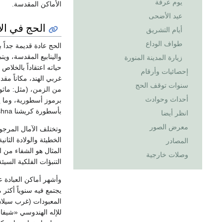
يوم عرفة
الأماكن المقدسة.
عيد الأضحى
الحج في الأ
أيام التشريق
طواف الوداع
الحج عادة قديمة جداً ب
والينابيع المقدسة، وي
زيارة المدينة المنورة
إحصائيات وأرقام
غربي الهند، مكاناً مق
سنوات توقف الحج
أحداث وحوادث
برموز أسطورية، وما يق
بأسطورة كريشنا Krishna).
انظر أيضا
معرض الصور
وتختلف الآمال المرجو
المصادر
المثال هو الشفاء من 
وصلات خارجية
التنبؤات الفلكية السيئة
وأشهر أماكن العبادة ع
يجتمع فيه سنوياً أكثر