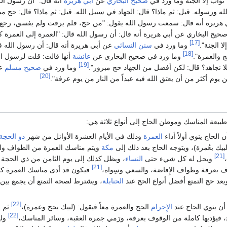
ثواب إلا الجنة وما ورد في
صحيح البخاري
عن
أبي هريرة
أنه قال: "أن رسول ال
له ورسوله. قيل: ثم ماذا؟ قال: الجهاد في سبيل الله. قيل: ثم ماذا؟ قال: حج مب
 هريرة أنه قال: سمعت رسول الله يقول: "من حج، فلم يرفث ولم يفسق، رجع م
يح البخاري عن أبي هريرة أنه قال: أن رسول الله قال: "العمرة إلى العمرة كفار
[17]
ا الجنة".
وما ورد في
سنن النسائي
عن أبي هريرة أنه قال: أن رسول الله قال
[18]
 والعمرة".
وما ورد في صحيح البخاري عن
عائشة
أنها قالت: قلت لرسول الل
[19]
لا نجاهد؟ قال: لكن أفضل من الجهاد حج مبرور".
وما ورد في
صحيح مسلم
عن
[20]
 يوم أكثر من أن يعتق الله فيه عبداً من النار من يوم عرفة".
يعة المناسك وموطن الحاج إلى أنواع ثلاثة هي:
ن الحاج ينوي أولاً أداء
العمرة
وذلك في الأيام العشرة الأوائل من شهر
ذو الحجة
لبيك بعُمرة)، ويتوجه الحاج بعد ذلك إلى
مكة
ويتم مناسك العمرة من الطواف وال
[21]
ويحل له كل شيء حتى
النساء
، ويظل كذلك إلى يوم الثامن من ذي الحجة في
[21]
 بعرفة وطواف الإِفاضة، والسعي وسِواه،
فيكون قد أدى مناسك العمرة كام
ويعد حج التمتع أفضل أنواع الحج عند
الحنابلة
، ويشترط لصحة التمتع أن يجمع بين
[22]
أن ينوي الحاج عند
الإِحرام
الحج والعمرة معاً فيقول: (لبيك بحج وعمرة)،
ثم ي
[22]
فيؤديها كاملة من الوقوف بعرفة، ورَمي جمرة العقبة، وسائر المناسك،
ولي