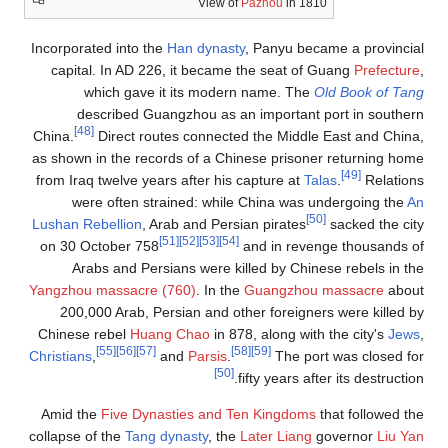
View of
Pazhou
in 1810
Incorporated into the
Han dynasty
, Panyu became a provi
capital. In AD 226, it became the seat of Guang
Prefec
which gave it its modern name. The
Old Book of
described Guangzhou as an important port in sou
[48]
China.
Direct routes connected the Middle East and C
as shown in the records of a Chinese prisoner returning
[49]
from Iraq twelve years after his capture at
Talas
.
Relat
were often strained: while China was undergoing t
[50]
Lushan Rebellion
, Arab and Persian pirates
sacked the
[51]
[52]
[53]
[54]
on 30 October 758
and in revenge thousan
Arabs and Persians were killed by Chinese rebels i
Yangzhou massacre (760)
. In the
Guangzhou massacre
a
200,000 Arab, Persian and other foreigners were kill
Chinese rebel
Huang Chao
in 878, along with the city's
J
[55]
[56]
[57]
[58]
[59]
Christians
,
and
Parsis
.
The port was close
[50]
fifty years after its destru
Amid the
Five Dynasties and Ten Kingdoms
that followe
collapse of the
Tang dynasty
, the
Later Liang
governor
Li