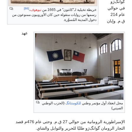
‌ژو
والي
[86]
خريطة تخيلية لـ"كانتون" في 1665 من
نيوهوف
،
ام 214
رسمها من روايات منقولة حين كان الأوروبيون ممنوعون من
دخول المدينة المُسوَّرة.
وإبان
عهد
انعقاد أول مؤتمر وطني
للكومنتانگ
(الحزب الوطني
ني)
الإمبراطورية الرومانية من حوالي 27 ق.م. وحتى عام 476م قصد
ر الرومان گوانگ‌ژو طلبًا للحرير والتوابل والشاي.