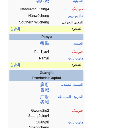
南
武
城
الصينية
جيوتپنگ
Naam4mou5sing4
هان‌يو پن‌ين
Nánwǔchéng
المعنى الحرفي
Southern Wucheng
النقحرة
أظهر
Panyu
番禺
الصينية
جيوتپنگ
Pun1jyu4
هان‌يو پن‌ين
Pānyú
النقحرة
أظهر
Guangfu
Provincial Capital
廣
府
الصينية التقليدية
省城
广
府
الحروف المبسطة
省城
جيوتپنگ
Gwong2fu2
Saang2sing4
هان‌يو پن‌ين
Guǎngfǔ
Shěngchéng