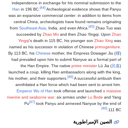
independence in exchange for his nominal submission t
[44]
Han
in 196 BC.
Archeological evidence shows that 
was an expansive commercial center: in addition to items
central China, archeologists have found remains origin
[45]
from
Southeast Asia
, India, and even Africa.
Zhao Tuo
succeeded by
Zhao Mo
and then Zhao Yingqi. Upon
Yingqi
's death in 115 BC, his younger son
Zhao Xing
named as his successor in violation of Chinese
primogeni
By 113 BC, his
Chinese
mother, the Empress Dowager Jiu
had prevailed upon him to submit Nanyue as a formal pa
the Han Empire. The native
prime minister
Lü Jia (
launched a coup, killing Han ambassadors along with the 
[46]
his mother, and their supporters.
A successful ambush 
annihilated a Han force which had been sent to arrest
Emperor Wu of Han
took offense and launched
a mas
riverine and seaborne war
: six armies under
Lu Bode
and 
[47]
Pu
took Panyu and annexed Nanyue by the en
[46]
11
الصين الإمبراطورية