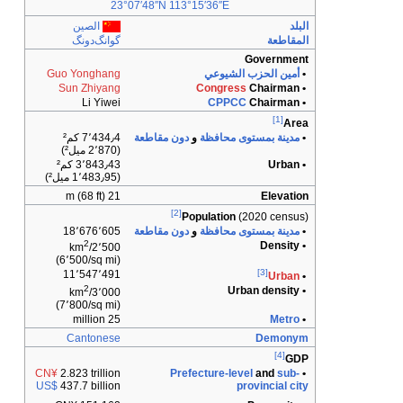
23°07′48″N
113°15′36″E
البلد
الصين
المقاطعة
گوانگ‌دونگ
Government
•
أمين الحزب الشيوعي
Guo Yonghang
Sun Zhiyang
Congress
Chairman
•
Li Yiwei
CPPCC
Chairman
•
[1]
Area
•
مدينة بمستوى محافظة
و
دون مقاطعة
7٬434٫4 كم²
(2٬870 ميل²)
• Urban
3٬843٫43 كم²
(1٬483٫95 ميل²)
21 m (68 ft)
Elevation
[2]
Population
(2020 census)
•
مدينة بمستوى محافظة
و
دون مقاطعة
18٬676٬605
2
• Density
2٬500/km
(6٬500/sq mi)
[3]
11٬547٬491
Urban
•
2
• Urban density
3٬000/km
(7٬800/sq mi)
25 million
Metro
•
Cantonese
Demonym
[4]
GDP
CN¥
2.823 trillion
Prefecture-level
and
sub-
•
US$
437.7 billion
provincial city