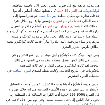
ينة عريقة تقع في جنوب الصين . تعتبر الان عاصمة مقاطعة
‌دونگ
. في
القرن 19 ق.م.
كان يقطنها سكان أصليون أقاموا
ت تجارية مع سكان منطقة
نهر يانگ‌تسى
. تم تغير اسمها إلى
 الحالي عندما قام
سو تشوان
مؤسس ولاية "وو" خلال فترة
لك الثلاثة بتقسيم
جيوزاو
إلى
جاوزاو
و گوانگ‌ژو لغرض تسهيل
ادارة المنطقة. وفي عام 1921 تم تـأسيس حكومة مدينة گوانگ‌ژو وتم
د هذا الاسم لها. ومنذ ذالك الحين ماتزال مدينة گوانگ‌ژو مدينة
ة و ميناء مزدحمة لاتهدأ ليلا ولا نهاراً. قديما كانت گوانگ‌ژو نقطة
ق طريق الحرير البحري.
هد تشينگ كانت گوانگ‌ژو أول ميناء تجاري تفتح للخارج وكان
 في ذالك كونها افضل منطقة متقدمة في الصين في ذالك
. لقد كانت گوانگ‌ژو موطن الثوار و الحركات المناهضة
مات في التأريخ الحديث. وكانت نقطة انطلاق
الثورة الثقافية
في
ات القرن العشرين.
مدينة گوانگ‌ژو أحيانا بمدينة الكباش الخمس أو مدينة السنابل.
ورة التي تقف وراء هذه الأسماء الطريفة هي انه خلال عهد زاو
في الفترة (1066-256 ق.م.) أدت الكوارث المتتالية في المنطقة إلى
 حياة الناس إلى حياة تعيسة صعبة. وفي يوم من الايام لاحت في
 گوانگ‌ژو خمس قطع من السحب المبشرة التي تحمل بصيص