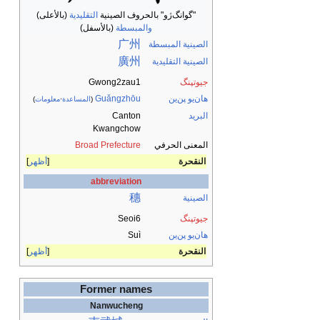
"گوانگ‌ژو" بالحروف الصينية
التقليدية
(بالأعلى)
والمبسطة
(بالأسفل)
广州
الصينية المبسطة
廣州
الصينية التقليدية
جيوتپنگ
Gwong2zau1
هان‌يو پن‌ين
Guǎngzhōu
(
المساعدة
·
معلومات
)
البريد
Canton
Kwangchow
المعنى الحرفي
Prefecture
Broad
النقحرة
أظهر
abbreviation
穗
الصينية
جيوتپنگ
Seoi6
هان‌يو پن‌ين
Suì
النقحرة
أظهر
Former names
Nanwucheng