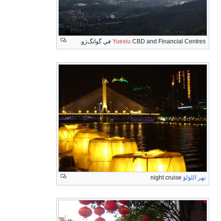
CBD and Financial C في گوانگ‌ژو.
Yuexiu
للؤلؤ
night cruise