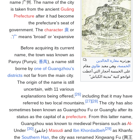
name
广州
. The name of the city
is taken from the ancient
Guǎng
Prefecture
after it had become
the prefecture's seat of
government. The
character
廣
or
广
means 'broad' or 'expansive'.
Before acquiring its current
name, the town was known as
ريه
مغارة الخالدين
Panyu (Punyü;
番禺
), a name still
سة
، وهي معبد
طاوي
مقام
borne by
one of Guangzhou's
الخمسة أحجار التي أعطت
districts
not far from the main city.
و كنية "مدينة الكباش"
The origin of the name is still
uncertain, with 11 various
[26]
explanations being offered,
including that it may
[27]
[28]
referred to two local mountains.
The city has
sometimes been known as Guangzhou Fu or Guangfu afte
status as the capital of a
prefecture
. From this latter 
Guangzhou was known to medieval Persians such 
[30]
[29]
as Kha
Ibn Khordadbeh
and
Masudi
خانفو
).
Under
the
Southern Han
, the city was renamed Xingwang Fu (