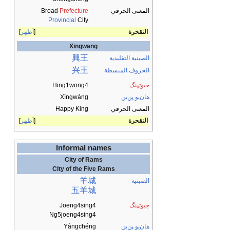
المعنى الحرفي
Prefecture
Broad
Provincial
City
النقحرة
أظهر
Xingwang
興王
الصينية التقليدية
兴王
الحروف المبسطة
جيوتپنگ
Hing1wong4
هان‌يو پن‌ين
Xìngwáng
المعنى الحرفي
Happy King
النقحرة
أظهر
Informal names
City of Rams
City of the Five Rams
羊城
الصينية
五羊城
جيوتپنگ
Joeng4sing4
Ng5joeng4sing4
هان‌يو پن‌ين
Yángchéng