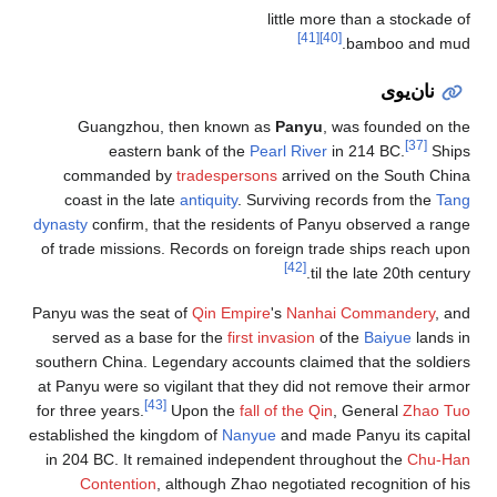
little more than a stocka
[41]
[40]
bamboo and 
نان‌يوى
Guangzhou, then known as
Panyu
, was founded o
[37]
eastern bank of the
Pearl River
in 214 BC.
S
commanded by
tradespersons
arrived on the South 
coast in the late
antiquity
. Surviving records from the
dynasty
confirm, that the residents of Panyu observed a 
of trade missions. Records on foreign trade ships reach
[42]
til the late 20th ce
Panyu was the seat of
Qin Empire
's
Nanhai Commandery
served as a base for the
first invasion
of the
Baiyue
lan
southern China. Legendary accounts claimed that the sol
at Panyu were so vigilant that they did not remove their 
[43]
for three years.
Upon the
fall of the Qin
, General
Zhao
established the kingdom of
Nanyue
and made Panyu its ca
in 204 BC. It remained independent throughout the
Chu
Contention
, although Zhao negotiated recognition o