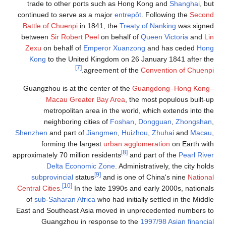
trade to other ports such as Hong Kong and
Shanghai
continued to serve as a major
entrepôt
. Following the
Se
Battle of Chuenpi
in 1841, the
Treaty of Nanking
was si
between
Sir Robert Peel
on behalf of
Queen Victoria
an
Zexu
on behalf of
Emperor Xuanzong
and has ceded
Kong
to the United Kingdom on 26 January 1841 afte
[7]
.
agreement of the
Convention of Ch
Guangzhou is at the center of the
Guangdong–Hong K
Macau Greater Bay Area
, the most populous bui
metropolitan area in the world, which extends int
neighboring cities of
Foshan
,
Dongguan
,
Zhongs
Shenzhen
and part of
Jiangmen
,
Huizhou
,
Zhuhai
and
Ma
forming the largest
urban agglomeration
on Earth
[8]
approximately 70 million residents
and part of the
Pearl 
Delta Economic Zone
. Administratively, the city 
[9]
subprovincial
status
and is one of China's nine
Nat
[10]
Central Cities
.
In the late 1990s and early 2000s, nati
of
sub-Saharan Africa
who had initially settled in the M
East and Southeast Asia moved in unprecedented numbe
Guangzhou in response to the
1997/98 Asian fina