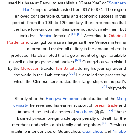
used his base at Panyu to establish a "Great Yue" or "
Sout
Han
" empire, which lasted from 917 to 971. The r
enjoyed considerable cultural and economic success in
period. From the 10th to 12th century, there are records
the large foreign communities were not exclusively men
[60]
[61]
included "
Persian
females".
According to
Odor
Pordenone
, Guangzhou was as large as three Venices in 
of area, and rivaled all of Italy in the amount of c
produced. He also noted the large amount of ginger avai
[62]
as well as large geese and snakes.
Guangzhou was vis
by the
Moroccan
traveler
Ibn Battuta
during his journey a
[63]
the world in the 14th century.
He detailed the proce
which the Chinese constructed their large ships in the p
[64]
shipy
Shortly after the
Hongwu Emperor
's declaration of the
dynasty
, he reversed his earlier support of
foreign trade
[65]
imposed the first of a series of
sea bans
(
海禁
).
T
banned private foreign trade upon penalty of death fo
[66]
merchant and exile for his family and neighbors.
Prev
maritime intendancies of Guangzhou,
Quanzhou
, and
Ni