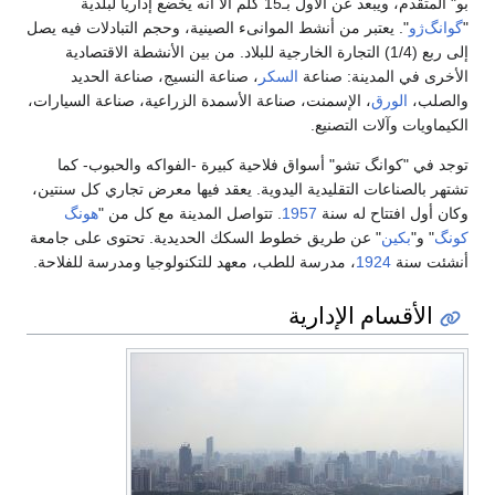
بو" المتقدم، ويبعد عن الأول بـ15 كلم ألا أنه يخضع إداريا لبلدية
گ‌ژو
". يعتبر من أنشط الموانىء الصينية، وحجم التبادلات فيه يصل
إلى ربع (1/4) التجارة الخارجية للبلاد. من بين الأنشطة الاقتصادية
ى في المدينة: صناعة
السكر
، صناعة النسيج، صناعة الحديد
لب،
الورق
، الإسمنت، صناعة الأسمدة الزراعية، صناعة السيارات،
اويات وآلات التصنيع.
في "كوانگ‌ تشو" أسواق فلاحية كبيرة -الفواكه والحبوب- كما
 بالصناعات التقليدية اليدوية. يعقد فيها معرض تجاري كل سنتين،
أول افتتاح له سنة
1957
. تتواصل المدينة مع كل من "
هونگ‌
" و"
بكين
" عن طريق خطوط السكك الحديدية. تحتوى على جامعة
ت سنة
1924
، مدرسة للطب، معهد للتكنولوجيا ومدرسة للفلاحة.
الأقسام الإدارية