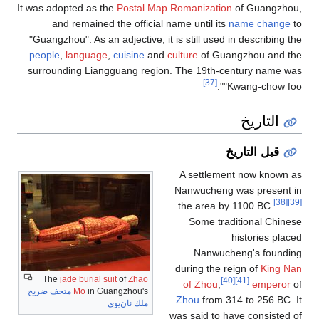
It was adopted as the
Postal Map Romanization
of Guangz
and remained the official name until its
name chan
"Guangzhou". As an adjective, it is still used in describin
people
,
language
,
cuisine
and
culture
of Guangzhou and
surrounding Liangguang region. The 19th-century nam
[37]
".
"
Kwang-chow
التاريخ
قبل التاريخ
A settlement now kno
Nanwucheng was presen
the area by 1100 BC.
Some traditional Ch
histories p
Nanwucheng's foun
during the reign of
King
The
jade burial suit
of
Zhao
[40]
[41]
of Zhou
,
emper
in Guangzhou's
Mo
متحف ضريح
Zhou
from 314 to 256 B
ملك نان‌يوى
was said to have consist