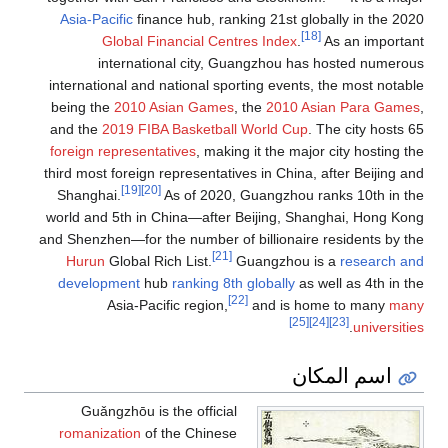
Asia-Pacific
finance hub, ranking 21st globally in the
[18]
Global Financial Centres Index
.
As an impo
international city, Guangzhou has hosted num
international and national sporting events, the most no
being the
2010 Asian Games
, the
2010 Asian Para G
and the
2019 FIBA Basketball World Cup
. The city hos
foreign representatives
, making it the major city hostin
third most foreign representatives in China, after Beijin
[19]
[20]
Shanghai.
As of 2020, Guangzhou ranks 10th i
world and 5th in China—after Beijing, Shanghai, Hong
and Shenzhen—for the number of billionaire residents b
[21]
Hurun
Global Rich List.
Guangzhou is a
research
development
hub
ranking 8th globally
as well as 4th i
[22]
Asia-Pacific region,
and is home to many
[25]
[24]
[23]
.
univers
اسم المكان
Guǎngzhōu
is the official
romanization
of the Chinese