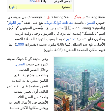
المعنى الحرفي
City
ear
-
Rice
النقحرة
أظهر
Guǎng
؛
جيوتپنگ
:
Gwong²zau¹
؛
يل
:
Gwóngjàu
) هي مدينة في
ي
الصين
، عاصمة
مقاطعة
گوانگ‌دونگ
. تقع على ضفة "
نهر اللؤلؤ
"
(بالصينية: 珠江 = Zhū Jiāng = تشو جيانغ). ويُسمي الصينيون گوانگ‌ژو
يانگتشنگ" (مدينة الماعز). كان الغربيون وحتى وقت قريب
ن عليها تسمية "
كانتون
"، وهذا بسبب التهجئة الخاطئة للاسم
لغ عدد السكان فيها 6.85 مليون نسمة (تقديرات
1999
)، بما
ان المنطقة الحضرية (4.05 مليون).
وهي مدينة گوانگ‌دونگ مدينة
كبيرة في جنوب
الصين
.
وخلال العصر الحديث،
وبالتحديد منذ نهاية القرن
الثامن عشر، بدأت المدينة
تتطور معتمدة على الخصائص
التالية: أولا، تعتبر المدينة
واحدة من المدن الثلاث
الأنشط في الأعمال التجارية
ويعتبر سكانها الأكثر حماسة