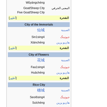
Wǔyángchéng
المعنى الحرفي
Goat/Sheep City
Five Goat/Sheep City
النقحرة
أظهر
City of the Immortals
仙城
الصينية
جيوتپنگ
Sin1sing4
هان‌يو پن‌ين
Xiānchéng
النقحرة
أظهر
City of Flowers
花城
الصينية
جيوتپنگ
Faa1sing4
هان‌يو پن‌ين
Huāchéng
النقحرة
أظهر
Rice City
穗城
الصينية
جيوتپنگ
Seoi6sing4
هان‌يو پن‌ين
Suìchéng