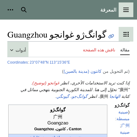
المعرفة
ائمة الرئيسية
بحث
أدوات شخصية
گوانگ‌ژو غوانجو Guangzhou
يل عرض جدول المحتويات
ناقش هذه الصفحة
أدوات
Coordinates
:
23°07′48″N
113°15′36″E
لتحويل من
كانتون (مدينة بالصين)
)
نت تريد الاستخدامات الأخرى، انظر
غوانجو (توضيح)
.
" تحوّل إلى هنا. للمدينة الكورية الجنوبية بتهجي مماثل في
الهانجا
廣州
، انظر
گوانگ‌جو، گيونگي
.
‌ژو
گوانگ‌ژو
ة
广州
ة
:
Goangzao
;
Canton ، كانتون، Guangzhou