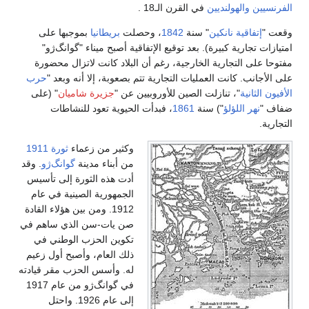
سيين
والهولنديين
في القرن الـ18 .
 "
إتفاقية نانكين
" سنة
1842
، وحصلت
بريطانيا
بموجبها على
ات تجارية كبيرة). بعد توقيع الإتفاقية أصبح ميناء "گوانگ‌ژو"
ا على التجارية الخارجية، رغم أن البلاد كانت لاتزال محضورة
لأجانب. كانت العمليات التجارية تتم بصعوبة، إلا أنه وبعد "
حرب
ن الثانية
"، تنازلت الصين للأوروبيين عن "
جزيرة شاميان
" (على
 "
نهر اللؤلؤ
") سنة
1861
، فبدأت الحيوية تعود للنشاطات
ية.
وكثير من زعماء
ثورة 1911
من أبناء مدينة
گوانگ‌ژو
. وقد
أدت هذه الثورة إلى تأسيس
الجمهورية الصينية في عام
1912. ومن بين هؤلاء القادة
صن يات-سن الذي ساهم في
تكوين الحزب الوطني في
ذلك العام، وأصبح أول زعيم
له. وأسس الحزب مقر قيادته
في گوانگ‌ژو من عام 1917
إلى عام 1926. واحتل