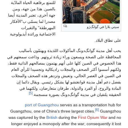
للتمتع برفاهية الحياة المادّية
بالصين. هذا من جهة، ومن
جهة أخرى، تعتبر المدينة أيضا
مصدرا لما يسمّى ب"الأفكار
بلازا في گوانگ‌ژو
المهرطقة" والتغيرات
الاجتماعية ورائدة أيديولوجية
طاق البلاد.
هل مدينة گوانگ‌دونگ المأكولات اللذيذة ويهتمّون بأساليب
فظة على الصحة ويسعون وراء زيادة ثروتهم. وذاعت سمعتهم في
لخصوص في الصين كلها على أنهم يهتمون بمصالحهم الذاتية فقط،
م أسسوا أكثر الصحف والمجلات راديكالية وتجسيدا للرأي العام
صين في العصر الحالي، وتعيش وتزدهر هذه الصحف والمجلات
دعم أهل مدينة قوانغتشو لها بشكل رئيسي. ويقال دائما إن
ة والروح، أو الفرد والدولة، طرفان متعارضان، ولكنهما في
[5]
قة يلتقيان في مدينة گوانگ‌دونگ بصورة منسجمة.
port of Guangzhou
serves as a transportation hu
[6]
Guangzhou, one of China's three largest cities.
Guang
was captured by the
British
during the
First Opium War
an
longer enjoyed a monopoly after the war; consequently it