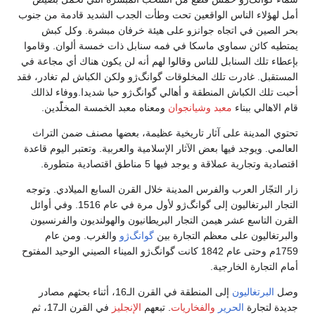
هؤلاء الناس الواقعين تحت وطأت الجدب الشديد قادمة من جنوب
لصين في اتجاه جوانزو على هيئة خرفان مبشرة. وكل كبش
ه كائن سماوي ماسكا في فمه سنابل ذات خمسة ألوان. وقاموا
ء تلك السنابل للناس وقالوا لهم أنه لن يكون هناك أي مجاعة في
قبل. غادرت تلك المخلوقات گوانگ‌ژو ولكن الكباش لم تغادر، فقد
تلك الكباش المنطقة و أهالي گوانگ‌ژو حبا شديدا.ووفاء لذالك
اهالي ببناء
معبد وشيانجوان
ومعناه معبد الخمسة المخلًََدين.
 المدينة على آثار تاريخية عظيمة، بعضها مصنف ضمن التراث
مي. ويوجد فيها بعض الآثار الإسلامية والعربية. وتعتبر اليوم قاعدة
 وتجارية عملاقة و يوجد فيها 5 مناطق اقتصادية متطورة.
لتجّار العرب والفرس المدينة خلال القرن السابع الميلادي. وتوجه
التجار البرتغاليون إلى گوانگ‌ژو لأول مرة في عام 1516. وفي أوائل
 التاسع عشر هيمن التجار البريطانيون والهولنديون والفرنسيون
تغاليون على معظم التجارة بين
گوانگ‌ژو
والغرب. ومن عام
1759م وحتى عام 1842 كانت گوانگ‌ژو الميناء الصيني الوحيد المفتوح
التجارة الخارجية.
البرتغاليون
إلى المنطقة في القرن الـ16، أثناء بحثهم مصادر
 لتجارة
الحرير
والفخاريات
. تبعهم
الإنجليز
في القرن الـ17، ثم