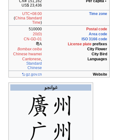
CN¥ 151,162
• Per capita
US$ 23,436
UTC+08:00
Time zone
(
China Standard
Time
)
510000
Postal code
(0)20
Area code
CN-GD-01
ISO 3166 code
粤A
License plate
prefixes
Bombax ceiba
City Flower
Chinese hwamei
City Bird
Cantonese
,
Languages
Standard
Chinese
gz.gov.cn
Website
غوانجو