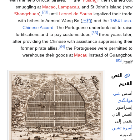
With the help of local pirates,
the "
Folangji
" then carrie
smuggling at
Macao
,
Lampacau
, and
St John's
Island 
[73]
Shangchuan
),
until
Leonel de Sousa
legalized their 
with bribes to Admiral Wang Bo (
汪
柏
) and the
1554 L
Chinese Accord
. The Portuguese undertook not to 
[83]
fortifications and to pay customs dues;
three years l
after providing the Chinese with assistance suppressing 
[84]
former pirate allies,
the Portuguese were permitt
warehouse their goods at
Macau
instead of Guang
[85]
النص
يم
شي
دي
طور
 الذي
 إلى
 تشين
ية