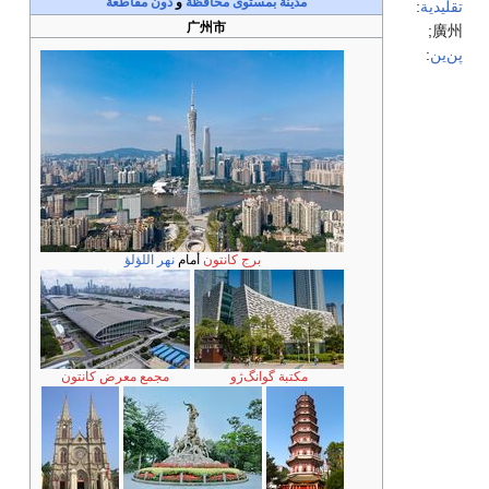
مدينة بمستوى محافظة
و
دون مقاطعة
ة
:
广州市
;
:
برج كانتون
أمام
نهر اللؤلؤ
مكتبة گوانگ‌ژو
مجمع معرض كانتون