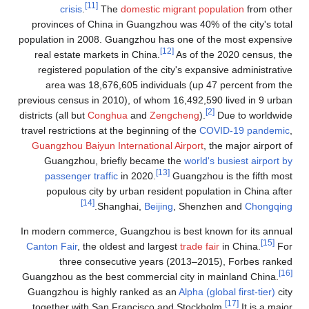
[11]
crisis
.
The
domestic migrant population
from o
provinces of China in Guangzhou was 40% of the city's 
population in 2008. Guangzhou has one of the most expe
[12]
real estate markets in China.
As of the 2020 census
registered population of the city's expansive administr
area was 18,676,605 individuals (up 47 percent fro
previous census in 2010), of whom 16,492,590 lived in 9 
[2]
districts (all but
Conghua
and
Zengcheng
).
Due to world
travel restrictions at the beginning of the
COVID-19 pand
Guangzhou Baiyun International Airport
, the major airpo
Guangzhou, briefly became the
world's busiest airpo
[13]
passenger traffic
in 2020.
Guangzhou is the fifth
populous city by urban resident population in China 
[14]
.
Shanghai,
Beijing
, Shenzhen and
Chong
In modern commerce, Guangzhou is best known for its a
[
Canton Fair
, the oldest and largest
trade fair
in China.
three consecutive years (2013–2015), Forbes r
Guangzhou as the best commercial city in mainland Chin
Guangzhou is highly ranked as an
Alpha (global first-tier
[17]
together with San Francisco and Stockholm.
It is a 