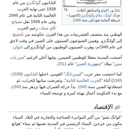
اليابانيون
گوانگ‌ژو
من عام
1938 حتى نهاية الحرب
هر اللؤلؤ
والمناطق الثلاث:
العالمية الثانية في عام 1945.
 كونگ
،
مكاو
وگوانگ‌ژو
(كانتون) -
 ألمانية تعود إلى سنة
1888
.
وفي عام 1949 نقل
تشيانج
كاي شيك
، زعيم الحزب
ي منذ منتصف العشرينيات من هذا القرن، حكومته من
نانجينج
وانگ‌ژو. وهيمن الشيوعيون الصينيون على الصين في وقت لاحق
طنيون من گوانگ‌ژو إلى
تايوان
.
 المدينة معقلا للوطنيين الصينين، وفيها أعلن الزعيم "
صن يات
 ميلاد "
جمهورية الصين
" عام
1911
.
احتضنت مقر حزب "
كومن‌تانگ
" القومي. احتلها
اليابانيون
(
1938
-
) أثناء "
الحرب العالمية الثانية
"، وتعرضت مبانيها للخراب، ثم
دتها الصين سنة
1945
. بدأ حركة العمران فيها تزدهر منذ
1949
،
ء الحكومة أعمال تهيئة كبيرة و توسعة للميناء.
الإقتصاد
گ‌ تشو" من أكبر الموانىء الصناعية والتجارية في البلاد. الميناء
من جزءين: الميناء الرئيسي في المدينة نفسها ثم ميناء "هوانغ