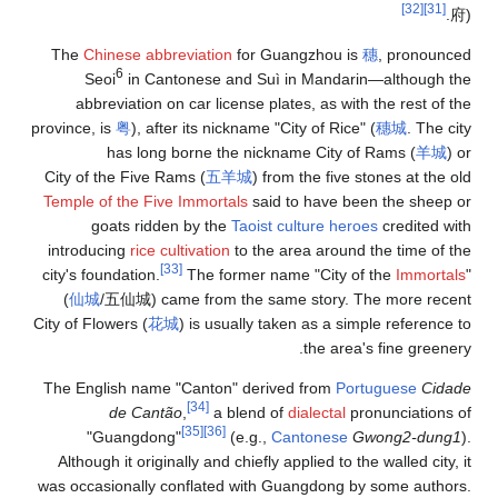
[32]
The
Chinese abbreviation
for Guangzhou is
穗
, pronou
6
Seoi
in Cantonese and
Suì
in Mandarin—although
abbreviation on car license plates, as with the rest o
province, is
粤
), after its nickname "City of Rice" (
穗城
. The
has long borne the nickname
City of Rams
(
羊
City of the Five Rams
(
五羊城
) from the five stones at th
Temple of the Five Immortals
said to have been the she
goats ridden by the
Taoist
culture heroes
credited
introducing
rice cultivation
to the area around the time o
[33]
city's foundation.
The former name "City of the
Immor
(
仙城
/
五仙城
) came from the same story. The more r
City of Flowers
(
花城
) is usually taken as a simple referen
the area's fine gree
The English name "Canton" derived from
Portuguese
Ci
[34]
de Cantão
,
a blend of
dialectal
pronunciatio
[35]
[36]
"Guangdong"
(e.g.,
Cantonese
Gwong2-du
Although it originally and chiefly applied to the walled cit
was occasionally conflated with Guangdong by some aut