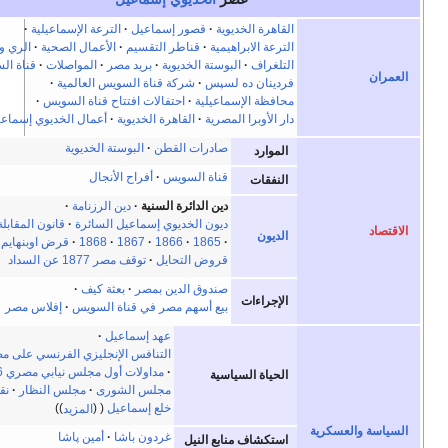
لقاهرة الخديوية
قصور إسماعيل
الترعة الإسماعيلية
لترعة الابراهيمية
قناطر التقسيم
الأعمال الصحية
الري والزراعة
لتلغراف
البوستة الخديوية
بريد مصر
المواصلات
قناة السويس
ردينان ده لسپس
شركة قناة السويس العالمية
حافظة الإسماعيلية
احتفالات افتتاح قناة السويس
ار الأوبرا المصرية
القاهرة الخديوية
أعمال الخديوي إسماعيل
صادرات القطن
البوستة الخديوية
الموارد
قناة السويس
أفراح الأنجال
النفقات
دين الدائرة السنية
دين الرزنامة
ديون الخديوي إسماعيل السائرة
قانون المقابلة
1864
الديون
1865
1866
1867
1868
قرض اوبنهايم
قروض التحايل
توقف مصر 1877 عن السداد
صندوق الدين بمصر
بعثة كيف
الإجراءات
بيع أسهم مصر في قناة السويس
إفلاس مصر
عهد إسماعيل
التنافس الإنجليزي الفرنسي على مصر 1877
مداولات أول مجلس نيابي مصري 1866
الحياة السياسية
مجلس الشورى
مجلس النظار
نقد
خلع إسماعيل
المزيد
غردون باشا
أمين پاشا
استكشاف منابع النيل