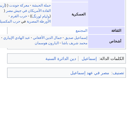
حملة الحبشة
معركة جوندت
آرندروب
القادة الأمريكان في جيش مصر
العسكرية
وليام لورنگ
حرب القرم
الأورطة المصرية
في
حرب المكسيك
لمجتمع
سماعيل صديق
جمال الدين الأفغاني
عبد الهادي الإبياري
حمد شريف باشا
البارون هوسمان
يل
دين الدائرة السنية
إسماعيل