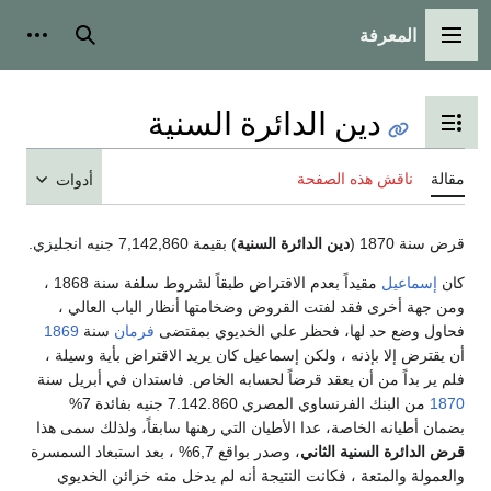
بحث
أدوات شخصية
لدائرة السنية
لمحتويات
فحة
أدوات
لدائرة السنية
) بقيمة 7,142,860 جنيه انجليزي.
مقيداً بعدم الاقتراض طبقاً لشروط سلفة سنة 1868 ،
 القروض وضخامتها أنظار الباب العالي ،
حظر علي الخديوي بمقتضى
فرمان
سنة
1869
لكن إسماعيل كان يريد الاقتراض بأية وسيلة ،
 قرضاً لحسابه الخاص. فاستدان في أبريل سنة
من البنك الفرنساوي المصري 7.142.860 جنيه بفائدة 7%
دا الأطيان التي رهنها سابقاً، ولذلك سمى هذا
اني
، وصدر بواقع 6,7% ، بعد استبعاد السمسرة
نت النتيجة أنه لم يدخل منه خزائن الخديوي