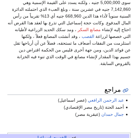
5,000 جنيه ، ولكنه يسدد على القيمة الإسمية وهي
ه في عشرين سنة ، وبلغ العبء الذي احتملته الدائرة
السنية سنوياً لأداء هذا الدين 668,960 جنيه أي 13% تقريباً من رأس
جة إسماعيل التي تذرع بها لعقد هذا القرض أنه
 السكر
، ومد سكك الحديد الزراعية لأطيانه
قصب
، وقد أنشئت المصانع فعلاً ، ولكنها
عاف ما تستحقه، فضلاً عن أن أرباحها تقل
جهة أخرى فليس من الحكمة اقتراض دين
اء مصانع في الوقت الذي تنوء فيه الخزانة
ي
(عصر اسماعيل)
مصر الإقتصادي)
ة مصر)
عصر
الخديوي إسماعيل
e
t
v
أخف