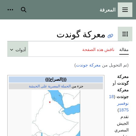
المعرفة
القائمة الرئيسية
بحث
أدوات
معركة گوندت
تبديل عرض جدول المحتويات
مقالة
ناقش هذه الصفحة
أدوات
(تم التحويل من
معركة جوندت
)
معركة
{{{الصراع}}}
گوندت
أو
جزء من
الحملة المصرية على الحبشة
معركة
جوندت
(
18
نوفمبر
)
1875
تقدم
الجيش
المصري