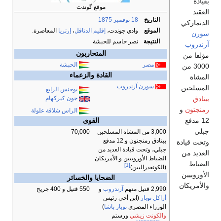
بقيادة
موقع گوندت
العقيد
التاريخ
18 نوفمبر
1875
الدنماركي
الموقع
وادي جوندت،
إقليم الدناقل
،
إرتريا
المعاصرة.
سورن
النتيجة
نصر حاسم للحبشة
آرندروب
المتحاربون
مؤلفا من
مصر
الحبشة
3000 من
القادة والزعماء
المشاة
سورن آرندروب
المسلحين
يوحنس الرابع
ببنادق
جون كيركهام
رمنجتون
و
الراس شلاقة علولة
12 مدفع
القوى
جبلي
3,000 من المشاة المسلحين
70,000
ببنادق رمنجتون و 12 مدفع
وتحت قيادة
جبلي، وتحت قيادة العديد من
العديد من
الضباط الأوروبيين و الأمريكان
الضباط
[1]
(الكونفدراليين)
الأوروبيين
الضحايا والخسائر
والأمريكان
2,990 قتيل منهم
آرندروب
و
550 قتيل و 400 جريح
أراكل نوبار
(ابن أخي رئيس
الوزراء المصري
نوبار باشا
)
والكونت زيشي
ورستم