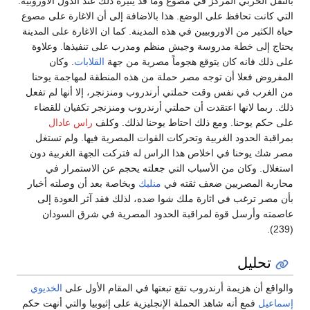
بالثقل الحربي المركز في مصوع وما قد يثيره ذلك عند الدول الاوروبية.
التي كانت تحافظ على الوضع. هذا بالاضافة إلى أن الاغارة على مصوع
حياة الكثير من الاوروبيين في هذه المدينة. كما ان الاغارة على المدينة
يحتاج إلى خطة مدروسة وجيش منظم ومدرب على تنفيذها. وعلاوة
على ذلك فانه كان يتوقع هجوماً مصرية من جهة
القلابات
. وكان
المفروض فعلا أن توجه مصر حملة من هذه المنطقة لمهاجمة يوحنا
من الغرب في نفس وقت حملتي أرندروب ومنزنجر، إلا أنها لم تفعل
ذلك. ربما لانها اعتقدت أن حملتي أرندروب ومنزنجر تكفيان للقضاء
على حكم يوحنا. ومع ذلك احتاط يوحنا لذلك. وكلف
راس عادال
بمراقبة الحدود الغربية وتحركات القوات المصرية فيها. ولم تستغل
مصر شك يوحنا في اخلاص هذا الراس له فتركت الجهة الغربية دون
استغلال. وكان من الأسباب التي جعلته يحجم عن الاستمرار في
محاربة المصريين ضعف ثقته في
منليك
وبخاصة بعد أن وصلته أخبار
بأن مصر ترغب في اثارة ملك شوا ضده، لذلك فقد آثر العودة إلى
عاصمته وأرسل قوة لمراقبة الحدود المصرية في شرق السودان
(239).
تحليل
والواقع أن هزيمة أرندروب تقع تبعتها في المقام الأول على
الخديوي
إسماعيل
فمع أنه شاهد الحملة الإنجليزية على إثيوبيا والتي أنهت حكم