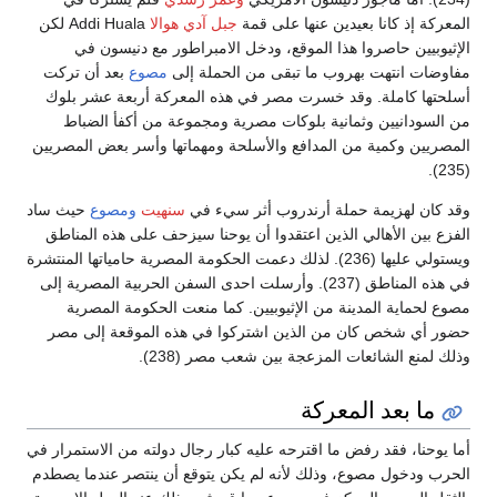
المعركة إذ كانا بعيدين عنها على قمة
جبل آدي هوالا
Addi Huala لكن
الإثيوبيين حاصروا هذا الموقع، ودخل الامبراطور مع دنيسون في
مفاوضات انتهت بهروب ما تبقى من الحملة إلى
مصوع
بعد أن تركت
أسلحتها كاملة. وقد خسرت مصر في هذه المعركة أربعة عشر بلوك
من السودانيين وثمانية بلوكات مصرية ومجموعة من أكفأ الضباط
المصريين وكمية من المدافع والأسلحة ومهماتها وأسر بعض المصريين
(235).
وقد كان لهزيمة حملة أرندروب أثر سيء في
سنهيت
ومصوع
حيث ساد
الفزع بين الأهالي الذين اعتقدوا أن يوحنا سيزحف على هذه المناطق
ويستولي عليها (236). لذلك دعمت الحكومة المصرية حامياتها المنتشرة
في هذه المناطق (237). وأرسلت احدى السفن الحربية المصرية إلى
مصوع لحماية المدينة من الإثيوبيين. كما منعت الحكومة المصرية
حضور أي شخص كان من الذين اشتركوا في هذه الموقعة إلى مصر
وذلك لمنع الشائعات المزعجة بين شعب مصر (238).
ما بعد المعركة
أما يوحنا، فقد رفض ما اقترحه عليه كبار رجال دولته من الاستمرار في
الحرب ودخول مصوع، وذلك لأنه لم يكن يتوقع أن ينتصر عندما يصطدم