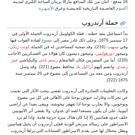
16 مدفع - اثنان من تلك المدافع مازالا يزينان الساحة الكبرى لمدينة
أكسوم
العاصـمة التـاريخية للحـبشـة وعرق
الأمـهـرة
.
حملة آرندروپ
بدأ اسماعيل ينفذ خطته ، فقلد الكولونيل أرندروب الحملة الأولى في
17 سبتمبر 1875، وعلى ذلك غادر مصر إلى
مصوع
لقيادة القوات فيها
وفي
سنهيت
(216)، وقد صحبه كمساعدين له في الحملة
كونت زيكي
،
وميجور
دورهولتس
، وميجور دنيسون كان هؤلاء من العسكريين الأجانب
(220). أما من المصريين فكان القائمقام
رستم ناجي
والبكباشي
عمر
رشدي
. وانضم إليهم
أراكيل بك
محافظ مصوع (221). وقد وصل
أرندروب ومن معه من المساعدين إلى مصوع في 26 سبتمبر سنة
1875 (222).
وكانت التعليمات الصادرة إلى أرندروب تقضي ببحث الآثار التي نجمت
عن تحركات وغارات جيوش يوحنا على الأهالي في كل من مصوع
وبوجوس، والا يحارب يوحنا اذا تقهقر بيجوشه، ويبقى بعيدا عن أراضي
أثيوبيا، على أن يكون مستعدا لصد اي عدوان، ولا يقتفي أثر الأثيوبيين
خلف حدود هماسين إلا إذا كان هناك ميزة حربية هامة. واذا لم يرد
الامبراطور على رسالة منزنجر الودية فعلى أرندروب أن يحتل هماسين
ويظل محتلال لها حتى يقدم الامبراطور الضمانات التي يراها أرندروب