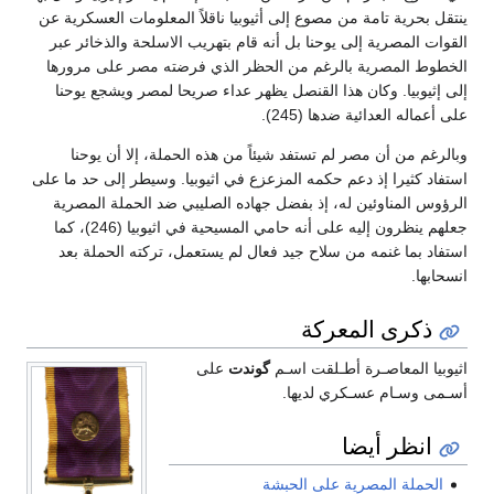
ينتقل بحرية تامة من مصوع إلى أثيوبيا ناقلاً المعلومات العسكرية عن
القوات المصرية إلى يوحنا بل أنه قام بتهريب الاسلحة والذخائر عبر
الخطوط المصرية بالرغم من الحظر الذي فرضته مصر على مرورها
إلى إثيوبيا. وكان هذا القنصل يظهر عداء صريحا لمصر ويشجع يوحنا
على أعماله العدائية ضدها (245).
وبالرغم من أن مصر لم تستفد شيئاً من هذه الحملة، إلا أن يوحنا
استفاد كثيرا إذ دعم حكمه المزعزع في اثيوبيا. وسيطر إلى حد ما على
الرؤوس المناوئين له، إذ بفضل جهاده الصليبي ضد الحملة المصرية
جعلهم ينظرون إليه على أنه حامي المسيحية في اثيوبيا (246)، كما
استفاد بما غنمه من سلاح جيد فعال لم يستعمل، تركته الحملة بعد
انسحابها.
ذكرى المعركة
اثيوبيا المعاصـرة أطـلقت اسـم
گوندت
على
أسـمى وسـام عسـكري لديها.
انظر أيضا
الحملة المصرية على الحبشة