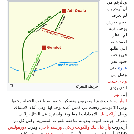
وبالرغم من
أن آرندروب
لم يعرف
حجم جيوش
يوحنا، فإنه
لم ينتظر
الامدادات
التي طلبها
في زحفه
جنوبا نحو
عدوة
حتى
وصل إلى
وادي جندب
خريطة المعركة
الذي يؤدي
إلى
نهر
المأرب
، حيث شيد المصريون معسكرا حصينا ثم تابعت الحملة زحفها.
وفي 18 نوفمبر وقعت في كمين أعده يوحنا لها. وفي أثناء الاشتباك
وصل
أراكيل بك
بالامدادات المطلوبة. واشترك في القتال، إلا أن
معركة جوندت انتهت بهزيمة ساحقة للقوات المصرية، وقتل كل من
أرندروب
وأراكيل بيك
والكونت زيكي
،
ورستم ناجي
، وهرب
دورهولتس
(234). أما ماجور دنيسون الأمريكي
وعمر رشدي
فلم يشتركا في