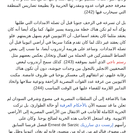
معرفة حجم قوات عدوه ومقدرتها الحربية ولا بطبيعة تضاريس المنطقة
التي سيحارب فيها (242).
بل ان تسرعه في الزحف جنوبا قبل أن تصله الامدادات التي طلبها
يؤكد أنه لم تكن هناك خطة مدروسة يسير عليها، كما يؤكد أيضا أنه كان
يعتقد مثلما كان يعتقد اسماعيل، أن الاثيوبيين قوم يسهل هزيمتهم. فلو
كان يعقتد غير ذلك لما كان تقدم هكذا سريعا في أراضي اثيوبيا قبل أن
تصله الامدادات. وساعد على هزيمة أرندروب أيضا، ما نسب إلى بعض
الضباط المشتركين في الحملة من اهمال وتخاذل بعكس بعضهم مثل
رستم ناجي
الذي أشيد بموقفه (243). كذلك سمح أرندروب لبعض
الصحفيين الانجليز بالتجول بين وحدات جيوشه، دون أن تكون هناك
رقابة عليهم، ثم انتقالهم إلى معسكر يوحنا في ظروف غامضة. مكنت
الاثيوبين من عرفة عدد القوات المصرية الزاحفة ونوعية سلاحها واتخاذ
التدابير اللازمة للقضاء عليها في الوقت المناسب (244).
هذا بالاضافة إلى أن السلطات المصرية في مصوع وشرقي السودان لم
تعلن ما قد نسميه الآن
بالأحكام العرفية
أو حالة الطوارئ، بل تركت
الحرية الكاملة للأجانب في الانتقال من الأراضي المصرية إلى الأراضي
الاثيوبية. وقد استغل الاجانب هذه الحرية لصالح يوحنا. وكان على
رأسهم
إرنست دي سارزيك
Ernest de Sarzic قنصل فرنسا السابق
في مصوع، فبالرغم من عزله من منصبه، فإنه لم يغادر إثيوبيا وظل بها