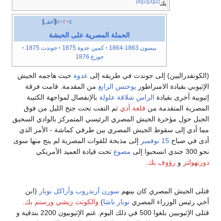
[4]
[2]
[3]
[2]
بك
e
t
v
أخف
الحملة المصرية على الحبشة
بيسون 1863-1864
كمين عدوة 1875
جوندت 1875
جورع 1876
(الكونفدراليين) إلى جوندت في طريقه إلى
عدوة
حيث هاجمه الجيش
الإثيوبي بقيادة الامبراطور
يوحنس الرابع
من المقدمة. قامت فرقة
إثيوبية أخرى بقيادة
الراس شلاقة علولة
بالإنفصال لمواجهة الكتيبة
المصرية المتقدمة من
قلعة أدي
ثم التفت تحت جنح الليل من فوق
الجبل حول مؤخرة الجيش المصري الرئيسي المتمركز بالوادي السحيق
مما أدي إلى سقوط الجيش المصري بين طرفي كماشة - الأمر الذي
أدى في صباح
15 نوفمبر
إلى مذبحة للقوات المصرية لم ينج منها سوى
نحو 300 جندي انسحبوا إلى
مصوع
تحت قيادة العميد الأمريكي
دورنهولتز
و
رؤوف بك
.
قتلى الجيش المصري كان بينهم
سورن آرندروب
وأراكل نوبار
(ابن
أخي رئيس الوزراء المصري
نوبار باشا
)
والكونت زيشي
ورستم بك
.
قتلى الإثيوبيين بلغوا 500 في ذلك اليوم. غنم الإثيوبيون 2200 بندقية و