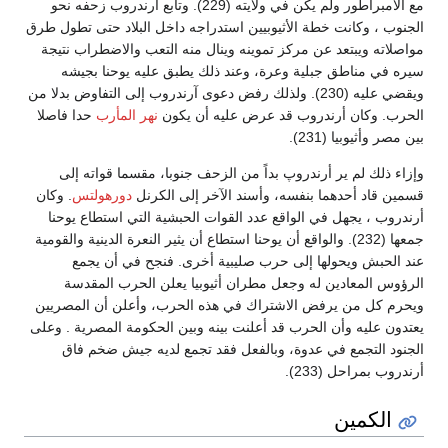
مع الامبراطور ولم يكن في ولايته (229). وتابع أرندروب زحفه نحو
الجنوب ، وكانت خطة الأثيوبيين استدراجه داخل البلاد حتى تطول طرق
مواصلاته ويبتعد عن مركز تموينه وينال منه التعب والاضطراب نتيجة
سيره في مناطق جبلية وعرة، وعند ذلك يطبق عليه يوحنا بجيشه
ويقضي عليه (230). ولذلك رفض دعوى آرندروب إلى التفاوض بدلا من
الحرب. وكان أرندروب قد عرض عليه أن يكون
نهر المأرب
حدا فاصلا
بين مصر وأثيوبيا (231).
وإزاء ذلك لم ير أرندروپ بداً من الزحف جنوبا، مقسما قواته إلى
قسمين قاد أحدهما بنفسه، وأسند الآخر إلى الكرنل
دورهولتس
. وكان
أرندروب ، يجهل في الواقع عدد القوات الحبشية التي استطاع يوحنا
جمعها (232). والواقع أن يوحنا استطاع أن يثير النعرة الدينية والقومية
عند الحبش ويحولها إلى حرب صليبية أخرى. فنجح في أن يجمع
الرؤوس المعادين له وجعل مطران أثيوبيا يعلن الحرب المقدسة
ويحرم كل من يرفض الاشتراك في هذه الحرب، وأعلن أن المصريين
يعتدون عليه وأن الحرب قد أعلنت بينه وبين الحكومة المصرية . وعلى
الجنود التجمع في عدوة، وبالفعل فقد تجمع لديه جيش ضخم فاق
أرندروب بمراحل (233).
الكمين