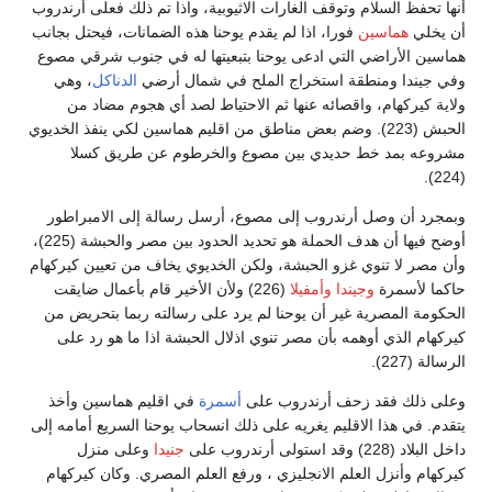
أنها تحفظ السلام وتوقف الغارات الاثيوبية، واذا تم ذلك فعلى أرندروب
أن يخلي
هماسين
فورا، اذا لم يقدم يوحنا هذه الضمانات، فيحتل بجانب
هماسين الأراضي التي ادعى يوحنا بتبعيتها له في جنوب شرقي مصوع
وفي جيندا ومنطقة استخراج الملح في شمال أرضي
الدناكل
، وهي
ولاية كيركهام، واقصائه عنها ثم الاحتياط لصد أي هجوم مضاد من
الحبش (223). وضم بعض مناطق من اقليم هماسين لكي ينفذ الخديوي
مشروعه بمد خط حديدي بين مصوع والخرطوم عن طريق كسلا
(224).
وبمجرد أن وصل أرندروب إلى مصوع، أرسل رسالة إلى الامبراطور
أوضح فيها أن هدف الحملة هو تحديد الحدود بين مصر والحبشة (225)،
وأن مصر لا تنوي غزو الحبشة، ولكن الخديوي يخاف من تعيين كيركهام
حاكما لأسمرة
وجيندا
وأمفيلا
(226) ولأن الأخير قام بأعمال ضايقت
الحكومة المصرية غير أن يوحنا لم يرد على رسالته ربما بتحريض من
كيركهام الذي أوهمه بأن مصر تنوي اذلال الحبشة اذا ما هو رد على
الرسالة (227).
وعلى ذلك فقد زحف أرندروب على
أسمرة
في اقليم هماسين وأخذ
يتقدم. في هذا الاقليم يغريه على ذلك انسحاب يوحنا السريع أمامه إلى
داخل البلاد (228) وقد استولى أرندروب على
جنيدا
وعلى منزل
كيركهام وأنزل العلم الانجليزي ، ورفع العلم المصري. وكان كيركهام