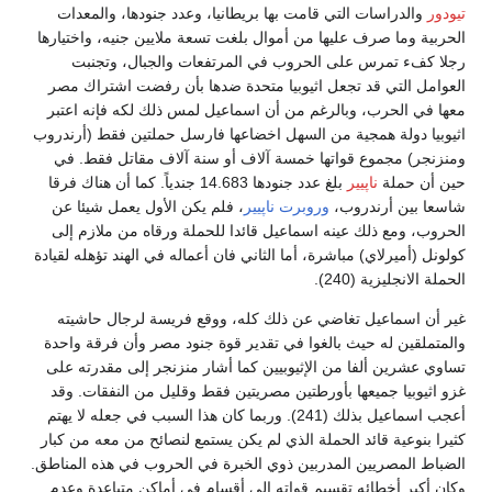
تيودور
والدراسات التي قامت بها بريطانيا، وعدد جنودها، والمعدات
الحربية وما صرف عليها من أموال بلغت تسعة ملايين جنيه، واختيارها
رجلا كفء تمرس على الحروب في المرتفعات والجبال، وتجنبت
العوامل التي قد تجعل اثيوبيا متحدة ضدها بأن رفضت اشتراك مصر
معها في الحرب، وبالرغم من أن اسماعيل لمس ذلك لكه فإنه اعتبر
اثيوبيا دولة همجية من السهل اخضاعها فارسل حملتين فقط (أرندروب
ومنزنجر) مجموع قواتها خمسة آلاف أو سنة آلاف مقاتل فقط. في
حين أن حملة
ناپيير
بلغ عدد جنودها 14.683 جندياً. كما أن هناك فرقا
شاسعا بين أرندروب،
وروبرت ناپيير
، فلم يكن الأول يعمل شيئا عن
الحروب، ومع ذلك عينه اسماعيل قائدا للحملة ورقاه من ملازم إلى
كولونل (أميرلاي) مباشرة، أما الثاني فان أعماله في الهند تؤهله لقيادة
الحملة الانجليزية (240).
غير أن اسماعيل تغاضي عن ذلك كله، ووقع فريسة لرجال حاشيته
والمتملقين له حيث بالغوا في تقدير قوة جنود مصر وأن فرقة واحدة
تساوي عشرين ألفا من الإثيوبيين كما أشار منزنجر إلى مقدرته على
غزو اثيوبيا جميعها بأورطتين مصريتين فقط وقليل من النفقات. وقد
أعجب اسماعيل بذلك (241). وربما كان هذا السبب في جعله لا يهتم
كثيرا بنوعية قائد الحملة الذي لم يكن يستمع لنصائح من معه من كبار
الضباط المصريين المدربين ذوي الخبرة في الحروب في هذه المناطق.
وكان أكبر أخطائه تقسيم قواته إلى أقسام في أماكن متباعدة وعدم