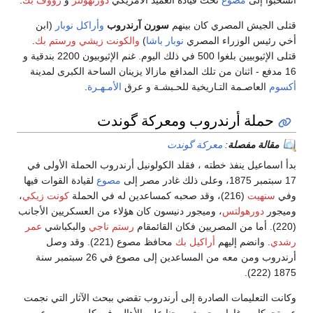
انسحبوا إلى
مصوع
تحت قيادة العميد الأمريكي
دورنهولتز
و
رؤوف بك
.
قتلى الجيش المصري كان بينهم
سورن آرندروب
وأراكل نوبار
(ابن
أخي رئيس الوزراء المصري
نوبار باشا
)
والكونت زيشي
ورستم بك
.
قتلى الإثيوبيين بلغوا 500 في ذلك اليوم. غنم الإثيوبيون 2200 بندقية و
16 مدفع - اثنان من تلك المدافع مازالا يزينان الساحة الكبرى لمدينة
أكسوم
العاصـمة التـاريخية للحـبشـة و عرق
الأمـهـرة
.
حملة أرندروب ومعركة گوندت
مقالة مفصلة
:
معركة گوندت
بدأ اسماعيل ينفذ خطته ، فقلد الكولونيل أرندروب الحملة الأولى في
17 سبتمبر 1875، وعلى ذلك غادر مصر إلى
مصوع
لقيادة القوات فيها
وفي
سنهيت
(216)، وقد صحبه كمساعدين له في الحملة
كونت زيكي
،
وميجور
دورهولتس
، وميجور دنيسون كان هؤلاء من العسكريين الأجانب
(220). أما من المصريين فكان القائمقام
رستم ناجي
والبكباشي
عمر
رشدي
. وانضم إليهم
أراكيل بك
محافظ مصوع (221). وقد وصل
أرندروب ومن معه من المساعدين إلى مصوع في 26 سبتمبر سنة
1875 (222).
وكانت التعليمات الصادرة إلى أرندروب تقضي ببحث الآثار التي نجمت
عن تحركات وغارات جيوش يوحنا على الأهالي في كل من مصوع