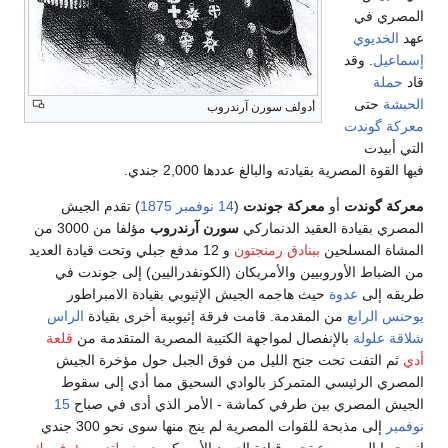
المصري في
عهد
الخديوي
إسماعيل
. وقد
قاد
حملة
الحبشة
حتى
أدولف سورن آرندروب
معركة گوندت
التي أبيدت
فيها القوة المصرية بقيادته والبالغ عددها 2,000 جندي.
معركة گوندت
أو
معركة جوندت
(
14 نوفمبر
1875
) تقدم الجيش
المصري بقيادة العقيد الدنماركي
سورن آرندروب
مؤلفا من 3000 من
المشاة المسلحين
ببنادق رمنجتون
و 12 مدفع جبلي وتحت قيادة العديد
من الضباط الأوروبيين والأمريكان (الكونفدراليين) إلى جوندت في
طريقه إلى
عدوة
حيث هاجمه الجيش الإثيوبي بقيادة الامبراطور
يوحنس الرابع
من المقدمة. قامت فرقة إثيوبية أخرى بقيادة
الراس
شلاقة علولة
بالإنفصال لمواجهة الكتيبة المصرية المتقدمة من
قلعة
أدي
ثم التفت تحت جنح الليل من فوق الجبل حول مؤخرة الجيش
المصري الرئيسي المتمركز بالوادي السحيق مما أدي إلى سقوط
الجيش المصري بين طرفي كماشة - الأمر الذي أدى في صباح
15
نوفمبر
إلى مذبحة للقوات المصرية لم ينج منها سوى نحو 300 جندي