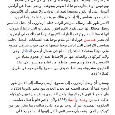
وبوجوس، والا يحارب يوحنا اذا تقهقر بيجوشه، ويبقى بعيدا عن أراضي
أثيوبيا، على أن يكون مستعدا لصد اي عدوان، ولا يقتفي أثر الأثيوبيين
خلف حدود هماسين إلا إذا كان هناك ميزة حربية هامة. واذا لم يرد
الامبراطور على رسالة منزنجر الودية فعلى أرندروب أن يحتل هماسين
ويظل محتلال لها حتى يقدم الامبراطور الضمانات التي يراها أرندروب
أنها تحفظ السلام وتوقف الغارات الاثيوبية، واذا تم ذلك فعلى أرندروب
أن يخلي
هماسين
فورا، اذا لم يقدم يوحنا هذه الضمانات، فيحتل بجانب
هماسين الأراضي التي ادعى يوحنا بتبعيتها له في جنوب شرقي مصوع
وفي جيندا ومنطقة استخراج الملح في شمال أرضي
الدناكل
، وهي
ولاية كيركهام، واقصائه عنها ثم الاحتياط لصد أي هجوم مضاد من
الأثيوبيين (223). وضم بعض مناطق من اقليم هماسين لكي ينفذ
الخديوي مشروعه بمد خط حديدي بين مصوع والخرطوم عن طريق
كسلا (224).
وبمجرد أن وصل أرندروب إلى مصوع، أرسل رسالة إلى الامبراطور
أوضح فيها أن هدف الحملة هو تحديد الحدود بين مصر ,اثيوبيا (225)،
وأن مصر لا تنوي غزو أثيوبيا، ولكن الخديوي يخاف من تعيين كيركهام
حاكما لأسمرة
وجيندا
وأمفيلا
(226) ولأن الأخير قام بأعمال ضايقت
الحكومة المصرية غير أن يوحنا لم يرد على رسالته ربما بتخرريض من
كيركهام الذي أوهمه بأن مصر تنوي اذلال إثيوبيا اذا ما هو رد على