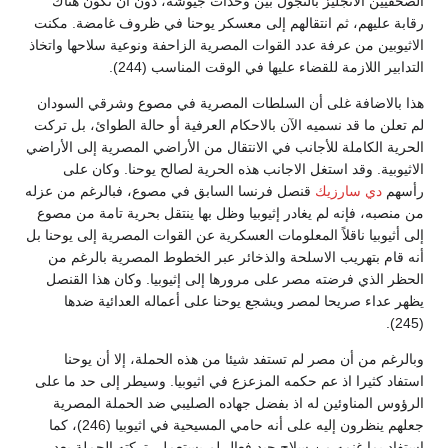
الصحفيين الانجليز بالتجول بين وحدات جيوشه، دون أن تكون هناك
رقابة عليهم، ثم انتقالهم إلى معسكر يوحنا في ظروف غامضة. مكنت
الاثيوبين من عرفة عدد القوات المصرية الزاحفة ونوعية سلاحها واتخاذ
التدابير اللازمة للقضاء عليها في الوقت المناسب (244).
هذا بالاضافة غلى أن السلطات المصرية في مصوع وشرقي السودان
لم تعلن ما قد نسميه الآن بالاحكام العرفية أو حالة الطوائ، بل تركت
الحرية الكاملة للأجانب في الانتقال من الأراضي المصرية إلى الأراضي
الاثيوبية. وقد استغل الاجانب هذه الحرية لصالح يوحنا. وكان على
رأسهم
دي سارزيك
قنصل فرنسا السابق في مصوع، فبالرغم من عزله
من منصبه، فإنه لم يغادر إثيوبيا وظل بها ينتقل بحرية تامة من مصوع
إلى أثيوبيا ناقلاً المعلومات العسكرية عن القوات المصرية إلى يوحنا بل
أنه قام بتهريب الاسلحة والذخائر عبر الخطوط المصرية بالرغم من
الحظر الذي فرضته مصر على مرورها إلى إثيوبيا. وكان هذا القنصل
يظهر عداء صريحا لمصر ويشجع يوحنا على أعماله العدائية ضدها
(245).
وبالرغم من أن مصر لم تستفد شيئا من هذه الحملة، إلا أن يوحنا
استفاد كثيرا اذ عم حكمه المزعزع في اثيوبيا. وسيطر إلى حد ما على
الرؤوس المناوئين له اذ بفضل جهاده الصليبي ضد الحملة المصرية
جعلهم ينظرون إليه على أنه حامي المسيحية في اثيوبيا (246)، كما
استفاد بما غنمه من سلاح جيد فعال لم يستعمل، تركته الحملة بعد