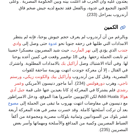
يعتدون عليه وأن الحرب قد أعلنت بينه وبين الحكومة المصرية . وعلى
الجنود التجمع في عدوة، وبالفعل فقد تجمع لديه جيش ضخم فاق
أرندروب بمراحل (233).
الكمين
وبالرغم من أن آرندروب لم يعرف حجم جيوش يوحنا، فإنه لم ينتظر
الامدادات التي طلبها في زحفه جنوبا نحو
عدوة
حتى وصل إلى
وادي
جندب
الذي يؤدي إلى
نهر المأرب
، حيث شيد المصريون معسكرا حصينا
ثم تابعت الحملة زحفها. وفي 18 نوفمبر وقعت في كمين أعده يوحنا
لها. وفي أثناء الاشتباك وصل
أراكيل بك
بالامدادات المطلوبة. واشترك
في القتال ، إلا أن معركة جوندت انتهت بهزيمة ساحقة للقوات
المصرية، وقتل كل من أرندروب
وأراكيل بيك
والكونت زيكي
،
ورستم
ناجي
، وهرب
دورهولتس
(234). أما ماجور دنيسون الأمريكي
وعمر
رشدي
فلم يشتركا في المعركة إذ كانا بعيدين عنها على قمة
جبل آدي
هوالا
Addi Huala لكن الإثيوبيين حاصروا هذا الموقع، ودخل الامبراطور
مع دنيسون في مفاوضات انتهت بهروب ما تبقى من الحملة إلى
مصوع
بعد أن تركت أسلحتها كاملة. وقد خسرت مصر في هذه المعركة أربعة
عشر بلوك من السودانيين وثمانية بلوكات مصرية ومجموعة من أكفأ
الضباط المصريين وكمية من المدافع والأسلحة ومهماتها وأسر بعض
المصريين (235).