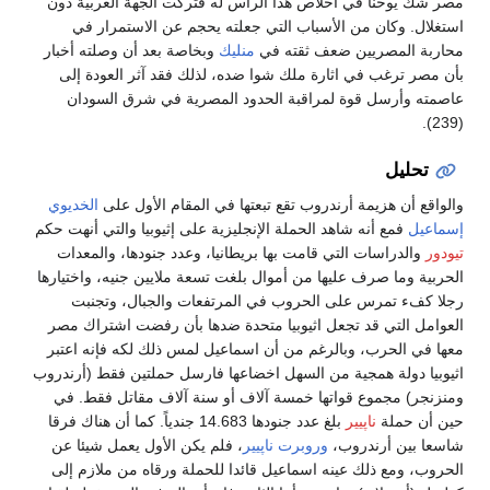
مصر شك يوحنا في اخلاص هذا الراس له فتركت الجهة الغربية دون
استغلال. وكان من الأسباب التي جعلته يحجم عن الاستمرار في
محاربة المصريين ضعف ثقته في
منليك
وبخاصة بعد أن وصلته أخبار
بأن مصر ترغب في اثارة ملك شوا ضده، لذلك فقد آثر العودة إلى
عاصمته وأرسل قوة لمراقبة الحدود المصرية في شرق السودان
(239).
تحليل
والواقع أن هزيمة أرندروب تقع تبعتها في المقام الأول على
الخديوي
إسماعيل
فمع أنه شاهد الحملة الإنجليزية على إثيوبيا والتي أنهت حكم
تيودور
والدراسات التي قامت بها بريطانيا، وعدد جنودها، والمعدات
الحربية وما صرف عليها من أموال بلغت تسعة ملايين جنيه، واختيارها
رجلا كفء تمرس على الحروب في المرتفعات والجبال، وتجنبت
العوامل التي قد تجعل اثيوبيا متحدة ضدها بأن رفضت اشتراك مصر
معها في الحرب، وبالرغم من أن اسماعيل لمس ذلك لكه فإنه اعتبر
اثيوبيا دولة همجية من السهل اخضاعها فارسل حملتين فقط (أرندروب
ومنزنجر) مجموع قواتها خمسة آلاف أو سنة آلاف مقاتل فقط. في
حين أن حملة
ناپيير
بلغ عدد جنودها 14.683 جندياً. كما أن هناك فرقا
شاسعا بين أرندروب،
وروبرت ناپيير
، فلم يكن الأول يعمل شيئا عن
الحروب، ومع ذلك عينه اسماعيل قائدا للحملة ورقاه من ملازم إلى