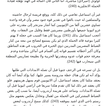
كولونل (أميرلاي) مباشرة، أما الثاني فان أعماله في الهند تؤهله لقيادة
الحملة الانجليزية (240).
غير أن اسماعيل تغاضي عن ذلك كله، ووقع فريسة لرجال حاشيته
والمتملقين له حيث بالغوا في تقدير قوة جنود مصر وأن فرقة واحدة
تساوي عشرين ألفا من الإثيوبيين كما أشار منزنجر إلى مقدرته على
غزو اثيوبيا جميعها بأورطتين مصريتين فقط وقليل من النفقات. وقد
أعجب اسماعيل بذلك (241). وربما كان هذا السبب في جعله لا يهتم
كثيرا بنوعية قائد الحملة الذي لم يكن يستمع لنصائح من معه من كبار
الضباط المصريين المدربين ذوي الخبرة في الحروب في هذه المناطق.
وكان أكبر أخطائه تقسيم قواته إلى أقسام في أماكن متباعدة وعدم
معرفة حجم قوات عدوه ومقدرتها الحربية ولا بطبيعة تضاريس المنطقة
التي سيحارب فيها (242).
بل ان تسرعه في الزحف جنوبا قبل أن تصله الامدادات التي طلبها
يؤكد أنه لم تكن هناك خطة مدروسة يسير عليها، كما يؤكد أيضا أنه كان
يعتقد مثلما كان يعتقد اسماعيل، أن الاثيوبيين قوم يسهل هزيمتهم. فلو
كان يعقتد غير ذلك لما كان تقدم هكذا سريعا في أراضي اثيوبيا قبل أن
تصله الامدادات. وساعد على هزيمة أرندروب أيضا، ما نسب إلى بعض
الضباط المشتركين في الحملة من اهمال وتخاذل بعكس بعضهم مثل
رستم ناجي الذي اشيد بموقفه (243). كذلك سمح أرندروب لبعض