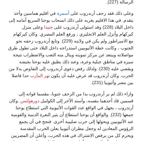
الرسالة (227).
وعلى ذلك فقد زحف أرندروب على
أسمرة
في اقليم هماسين وأخذ
يتقدم. في هذا الاقليم يغريه على ذلك انسحاب يوحنا السريع أمامه إلى
داخل البلاد (228) وقد استولى أرندروب على
جنيدا
وعلى منزل
كيركهام وأنزل العلم الانجليزي ، ورفع العلم المصري. وكان كيركهام
مع الامبراطور ولم يكن في ولايته (229). وتابع أرندروب زحفه نحو
الجنوب ، وكانت خطة الأثيوبيين استدراجه داخل البلاد حتى تطول طرق
مواصلاته ويبتعد عن مركز تموينه وينال منه التعب والاضطراب نتيجة
سيره في مناطق جبلية وعرة، وعند ذلك يطبق عليه يوحنا بجيشه
ويقضي عليه (230). ولذلك رفض دعوى آرندروب إلى التفاوض بدلا من
الحرب. وكان أرندروب قد عرض عليه أن يكون
نهر المأرب
حدا فاصلا
بين مصر وأثيوبيا (231).
وازاء ذلك لم ير أرندروب بدا من الزحف جنوبا، مقسما قواته إلى
قسمين قاد أحدهما بنفسه، وأسند الآخر إلى الكولنيل
دورهولتس
. وكان
أرندروب ، يجهل في الواقع عدد القوات الأثيوبية التي استطاع يوحنا
جمعها (232). والواقع أن يوحنا استطاع أن يثير النعرة الدينية والقومية
عند الأثيوبيين ويحولها إلى حرب صليبية أخرى. فنجح في أن يجمع
الرؤوس المعادين له وجعل مطران أثيوبيا يعلن الحرب المقدسة
ويحرم كل من يرفض الاشتراك في هذه الحرب، وأعلن أن المصريين