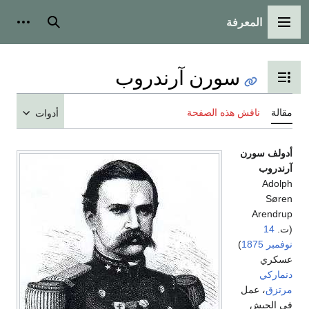
المعرفة
القائمة الرئيسية
بحث
أدوات
سورن آرندروب
تبديل عرض جدول المحتويات
مقالة
ناقش هذه الصفحة
أدوات
أدولف سورن
آرندروب
Adolph
Søren
Arendrup
(ت.
14
نوفمبر
1875
)
عسكري
دنماركي
مرتزق
، عمل
في الجيش