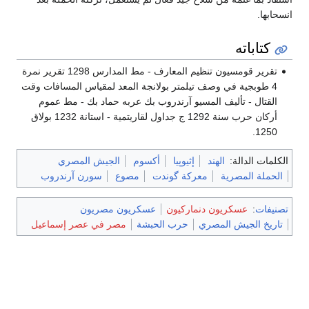
انسحابها.
كتاباته
تقرير قومسيون تنظيم المعارف - مط المدارس 1298 تقرير نمرة
4 طوبجية في وصف تيلمتر بولانجة المعد لمقياس المسافات وقت
القتال - تأليف المسيو آرندروب بك عربه حماد بك - مط عموم
أركان حرب سنة 1292 ج جداول لقاريتمية - استانة 1232 بولاق
1250.
الكلمات الدالة:
الهند
إثيوپيا
أكسوم
الجيش المصري
الحملة المصرية
معركة گوندت
مصوع
سورن آرندروب
تصنيفات
:
عسكريون دنماركيون
عسكريون مصريون
تاريخ الجيش المصري
حرب الحبشة
مصر في عصر إسماعيل