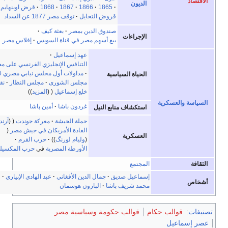
الديون
1865
1866
1867
1868
قرض اوبنهايم
قروض التحايل
توقف مصر 1877 عن السداد
صندوق الدين بمصر
بعثة كيف
الإجراءات
بيع أسهم مصر في قناة السويس
إفلاس مصر
عهد إسماعيل
التنافس الإنجليزي الفرنسي على مصر 1877
مداولات أول مجلس نيابي مصري 1866
الحياة السياسية
مجلس الشورى
مجلس النظار
نقد
خلع إسماعيل
المزيد
غردون باشا
أمين پاشا
استكشاف منابع النيل
حملة الحبشة
معركة جوندت
آرندروب
القادة الأمريكان في جيش مصر
العسكرية
وليام لورنگ
حرب القرم
الأورطة المصرية
في
حرب المكسيك
لمجتمع
سماعيل صديق
جمال الدين الأفغاني
عبد الهادي الإبياري
حمد شريف باشا
البارون هوسمان
قوالب حكومة وسياسية مصر