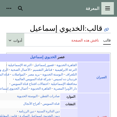
بحث
أدوات شخصية
ديوي إسماعيل
حة
أدوات
عصر
الخديوي إسماعيل
e
t
v
أخف
لقاهرة الخديوية
قصور إسماعيل
الترعة الإسماعيلية
لترعة الابراهيمية
قناطر التقسيم
الأعمال الصحية
الري والزراعة
لتلغراف
البوستة الخديوية
بريد مصر
المواصلات
قناة السويس
ردينان ده لسپس
شركة قناة السويس العالمية
حافظة الإسماعيلية
احتفالات افتتاح قناة السويس
ار الأوبرا المصرية
القاهرة الخديوية
أعمال الخديوي إسماعيل
صادرات القطن
البوستة الخديوية
الموارد
قناة السويس
أفراح الأنجال
النفقات
دين الدائرة السنية
دين الرزنامة
ديون الخديوي إسماعيل السائرة
قانون المقابلة
1864