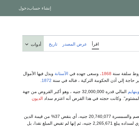
إنشاء حساب
دخول
اقرأ
عرض المصدر
تاريخ
أدوات
شروط سلفة سنة
1868،
وسعى جهده في
الآستانة
وبذل فيها الأموال
ر حاجة إلي أذن الحكومة التركية ، فناله في سنة
1872
.
بنهايم
المالي قدره 32,000,000 جنيه ، وهو أكبر القروض من جهة
المشئوم". وكانت حجته في هذا القرض أنه اعتزم سداد
الديون
عقد هذا القرض بفائدة 7% وقيمة سنداته 84.5 % ، وبلغ ما دخل الخزانة منه بعد استبعاد النفقات والخصم والسمسرة 20,740,077 جنيه، أي بنقض 37% من قيمة الدين
الاسمية، فخسرت الحكومة من اصل القرض نيفا وأحد عشر مليون جنية، في حين التزمت بقسط سنوي لسداده يبلغ 2,265,671 جنيه، ثم إنها لم تقبض المبلغ نقدا، بل