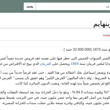
بحث
نهايم
صفحة
سنة 1873 (32.000.000 جنيه )
الصبر السنوات الخمس التي حظر فيها علي نفسه عقد قروض جديدة تنفيذاً ل
دايا ليلغي فرمان سنة
1869
ويحصل على
الفرمان
الذي يبيح له الاقتراض من غي
دة ويشعر إسماعيل بفك اعتقاله من هذا القيد ، حتى عقد قرضاً جديداً من بيت
أو
ة الشروط ، وقد دعاه الماليون" القرض الكبير" وهو حقيق بأن يسمى " القرض 
اقع لم يخصص شيئاً منه لهذه الغاية، وبقيت الديون السائرة كما كانت.
شر مليون جنية، والباقي وقدره تسعة ملاين جعلت سندات للخزانة المصرية.