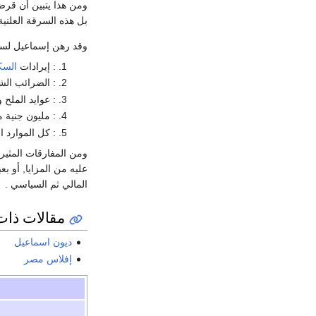
ومن هذا يتبين أن قرض
بل هذه السرقة العلنية
وقد رهن إسماعيل لسدا
: إيرادات
السك
: الضرائب الش
: عوايد الملح وقدرها 
: مليون جنية م
: كل الموارد
ومن المفارقات المثير
عليه من المزايا, أو ب
المالي ثم السياسي .
مقالات ذات
ديون اسماعيل
إفلاس مصر