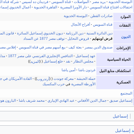
البوستة الخديوية
بريد مصر
المواصلات
قناة السويس
فردينان ده لسپس
شركة قناة ال
احتفالات افتتاح قناة السويس
دار الأوبرا المصرية
القاهرة الخديوية
أعمال الخديوي إسماع
صادرات القطن
البوستة الخديوية
الموارد
قناة السويس
أفراح الأنجال
النفقات
دين الدائرة السنية
دين الرزنامة
ديون الخديوي إسماعيل السائرة
قانون المق
الديون
قرض اوبنهايم
قروض التحايل
توقف مصر 1877 عن السداد
صندوق الدين بمصر
بعثة كيف
بيع أسهم مصر في قناة السويس
إفلاس مصر
الإجراءات
عهد إسماعيل
التنافس الإنجليزي الفرنسي على مصر 1877
مداو
الحياة السياسية
مجلس النظار
نقد
خلع إسماعيل
المزيد
غردون باشا
أمين پاشا
استكشاف منابع النيل
حملة الحبشة
معركة جوندت
آرندروب
القادة الأمريكان في
العسكرية
الأورطة المصرية
في
حرب المكسيك
المجتمع
إسماعيل صديق
جمال الدين الأفغاني
عبد الهادي الإبياري
محمد شريف باشا
البارون هو
إسماعيل
 إسماعيل