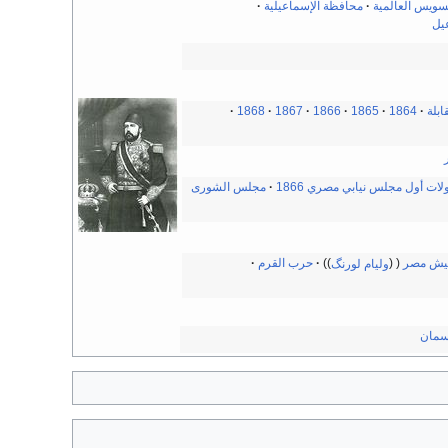
سويس العالمية
محافظة الإسماعيلية
يل
ابلة
1864
1865
1866
1867
1868
لات أول مجلس نيابي مصري 1866
مجلس الشورى
 جيش مصر
وليام لورنگ
حرب القرم
سمان