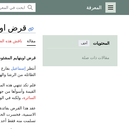
المعرفة
القائمة الرئيسية
قرض اوب
مقالة
ناقش هذه ال
المحتويات
أخف
مقالات ذات صلة
قرض اوبنهايم المشئوم
أنتظر
إسماعيل
بفارغ 
الطائله من الرشا واله
فلم تكد تنتهي هذه الم
القيمة وأسوأها من جه
السائرة
، ولكنه في الو
تسلمت منه فقط أحد ع