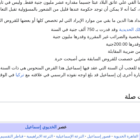
ا القي علي عاتق البلاد عبئا جسيما مقداره عشر مليون جنية فقط, وليس في تار
، كما أنه لا يمكن أن توجد حكومة عندها قليل من الشعور بالمسؤولية تقبل الت
د هذا الدين ما بقي من موارد الإيراد التي لم تخصص كلها أو بعضها للقروض ال
ك الحديدية
وقد قدرت بـ 750 ألف جنية في السنة
خصية والضرائب غير المقررة وقدرها مليون جنية
200.00جنية
ن ضريبة المقابلة
 التي خصصت للقروض السابقة متي أصبحت حرة.
ة للعجب أن السنة التي عقد فيها إسماعيل هذا القرض المنحوس هي ذات السنة 
عبارة أخرى إن إسماعيل قد بلغ اوجه نفوذه الرسمي في علاقته مع
تركيا
في الوقت 
 صلة
عصر
الخديوي إسماعيل
القاهرة الخديوية
قصور إسماعيل
الترعة الإسماعيلية
الترعة الابراهيمية
قناطر التقسيم