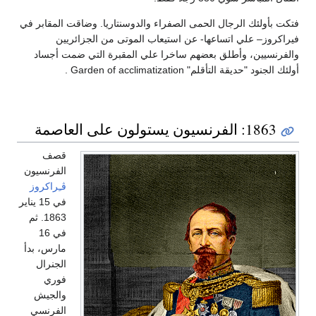
فتكت بأولئك الرجال الحمى الصفراء والدوسنتاريا. وضاقت المقابر في
فيراكروز– علي اتساعها- عن استيعاب الموتى من الجزائريين
والفرنسيين، وأطلق بعضهم ساخرا علي المقبرة التي ضمت أجساد
أولئك الجنود "حديقة التأقلم" Garden of acclimatization .
1863: الفرنسيون يستولون على العاصمة
قصف
الفرنسيون
ڤـِراكروز
في 15 يناير
1863. ثم
في 16
مارس، بدأ
الجنرال
فوري
والجيش
الفرنسي