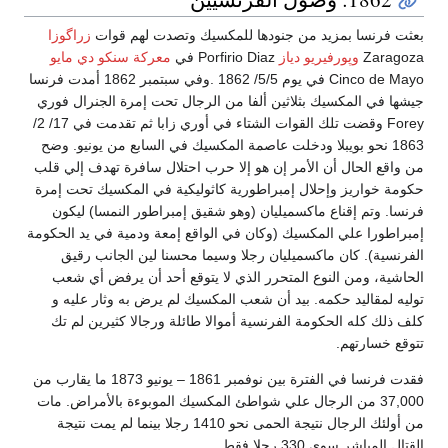
بعثت فرنسا بمزيد من جنودها للمكسيك وتصدت لهم قوات
زراگوزا
Zaragoza
وپورفيريو دياز
Porfirio Diaz في
معركة سنكو دي مايو
Cinco de Mayo في يوم 5/5/ 1862 .وفي سبتمبر 1862 أمدت فرنسا
جيشها في المكسيك بثلاثين ألفا من الرجال تحت إمرة الجنرال فوري
Forey وقضت تلك القوات الشتاء في أوري زابا ثم تقدمت في 17/ 2/
1863 نحو بويبلا ودخلت عاصمة المكسيك في السابع من يونيو. وضح
من واقع الحال أن الأمر إن هو إلا حرب احتلال سافرة تهدف إلي قلب
حكومة خواريز وإحلال إمبراطورية كاثوليكية في المكسيك تحت إمرة
فرنسا. وتم إقناع ماكسميليان (وهو شقيق إمبراطور النمسا) ليكون
إمبراطورا علي المكسيك (وكان في الواقع إمعة ودمية في يد الحكومة
الفرنسية). كان ماكسميليان رجلا وسيما محسنا لين الجانب رقيق
الحاشية، ومن النوع المتحرر الذي لا يتوقع أحد أن يرفض أي شعب
توليه لمقاليد حكمه. بيد أن شعب المكسيك لم يرض به وثار عليه و
كلف ذلك كله الحكومة الفرنسية أموالا طائلة ورجالا كثيرين لم تك
تتوقع خسارتهم.
فقدت فرنسا في الفترة بين نوفمبر 1861 – يونيو 1873 ما يقارب من
37,000 من الرجال علي شواطئ المكسيك الموبوءة بالأمراض. مات
من أولئك الرجال نتيجة الحمى نحو 1410 رجلا بينما لم يمت نتيجة
القتال المباشر سوي 330 رجلا فقط.