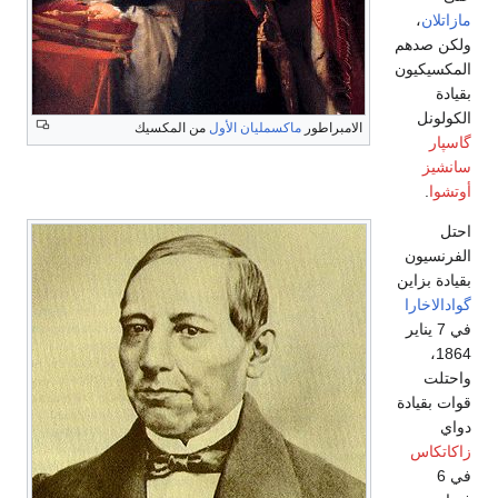
مازاتلان
،
ولكن صدهم
المكسيكيون
بقيادة
الكولونل
الامبراطور
ماكسمليان الأول
من المكسيك
گاسپار
سانشيز
أوتشوا
.
احتل
الفرنسيون
بقيادة بزاين
گوادالاخارا
في 7 يناير
1864،
واحتلت
قوات بقيادة
دواي
زاكاتكاس
في 6