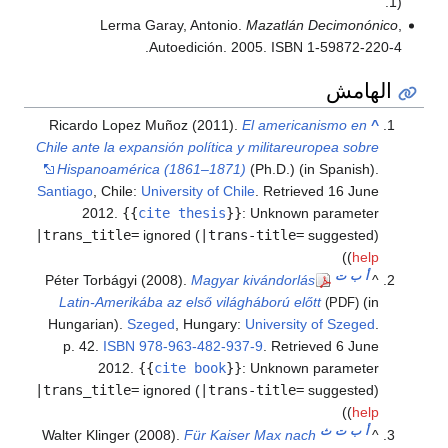
1).
Lerma Garay, Antonio.
Mazatlán Decimonónico
,
Autoedición. 2005. ISBN 1-59872-220-4.
الهامش
Ricardo Lopez Muñoz (2011).
El americanismo en
^
Chile ante la expansión política y militareuropea sobre
Hispanoamérica (1861–1871)
(Ph.D.) (in Spanish).
Santiago
, Chile:
University of Chile
. Retrieved
16 June
2012
.
{{
cite thesis
}}
:
Unknown parameter
|trans_title=
ignored (
|trans-title=
suggested)
)
(
help
أ
ب
ت
Péter Torbágyi (2008).
Magyar kivándorlás
^
Latin-Amerikába az első világháború előtt
(in
(PDF)
Hungarian).
Szeged
, Hungary:
University of Szeged
.
p. 42.
ISBN
978-963-482-937-9
. Retrieved
6 June
2012
.
{{
cite book
}}
:
Unknown parameter
|trans_title=
ignored (
|trans-title=
suggested)
)
(
help
أ
ب
ت
ث
Walter Klinger (2008).
Für Kaiser Max nach
^