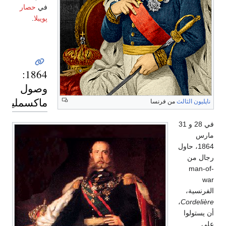
في
حصار
پويبلا
.
1864:
وصول
ماكسمليان
ناپليون الثالث
من فرنسا
في 28 و 31
مارس
1864، حاول
رجال من
man-of-
war
الفرنسية،
،
Cordelière
أن يستولوا
على