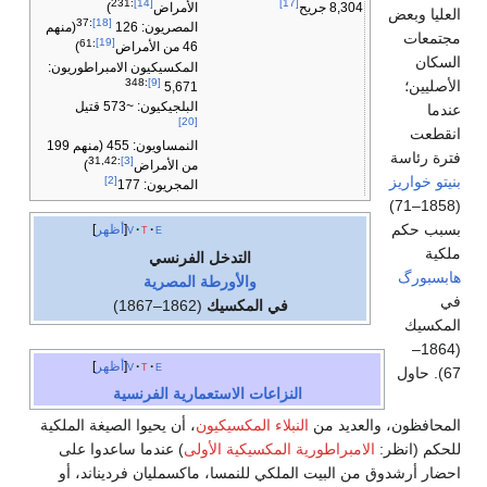
[17]
:231
[14]
8,304 جريح
الأمراض
)
العليا وبعض
:37
[18]
المصريون: 126
(منهم
مجتمعات
:61
[19]
46 من الأمراض
)
السكان
المكسيكيون الامبراطوريون:
:348
[9]
الأصليين؛
5,671
البلجيكيون: ~573 قتيل
عندما
[20]
انقطعت
النمساويون: 455 (منهم 199
فترة رئاسة
:31,42
[3]
من الأمراض
)
بنيتو خواريز
[2]
المجريون: 177
(1858–71)
بسبب حكم
e
t
v
أظهر
ملكية
التدخل الفرنسي
هابسبورگ
و
الأورطة المصرية
في
في المكسيك
(1862–1867)
المكسيك
(1864–
e
t
v
أظهر
67). حاول
النزاعات الاستعمارية الفرنسية
المحافظون، والعديد من
النبلاء المكسيكيون
، أن يحيوا الصيغة الملكية
للحكم (انظر:
الامبراطورية المكسيكية الأولى
) عندما ساعدوا على
احضار أرشدوق من البيت الملكي للنمسا، ماكسمليان فرديناند، أو