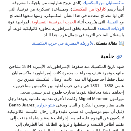
ماكسمليان من المكسيك
(الذي تزوج شارلوت من بلجيكا، المعروفة
أيضاً بإسم
كارلوتا من المكسيك
)، وبمساعدة عسكرية من فرنسا، التي
كان لها مصالح متعددة في هذا الشأن المكسيكي، ومنها سعيها للتصالح
مع
النمسا
، التي هـُزمت أثناء
الحرب الفرنسية النمساوية
، لمواجهة قوة
الولايات المتحدة
المتنامية بخلق امبراطورية مجاورة كاثوليكية قوية، أو
باستغلال المناجم الثرية في شمال غرب هذا البلد.
مقالة مفصلة
:
الأورطة المصرية في حرب المكسيك
خلفية
شهد تاريخ المكسيك منذ سقوط الإمبراطوريات الأيبيرية 1884 تشاحن
ملتهب وتمرد عنيف وصراعات مدمرة كانت إمبراطورية ماكسميليان
تمثل فقط أحد فصولها الدامية. كانت أوصال المكسيك تتمزق بين
عامي 1858 – 1861 في رحى حرب أهلية بين حكومتين متناحرتين،
إحداهما دينية محافظة يقودها محارب طموح قدير يسمي ميجيل
ميرامون Miguel Miramon وكانت الأخرى تقدمية علمانية يقودها رجل
هندي يمتاز بوضوح الفكرة و البيان ويدعي
بنيتو خواريز
Benito Juarez
(قيل أن بنيتو موسوليني قد سمي عليه) وكان رجال الكنيسة الكاثوليكية
لا يكفون عن الهجوم عليه لقيامه بإجراءات عنيفة و شاملة هدفت إلي
تقليم أظافر الكنيسة و سلطتها و ثرواتها الطائلة. لجأ الطرفان إلي
السلاح واحتكما إليه وفي ذلك اعتمدا علي المال الذي كانا يقترضانه من