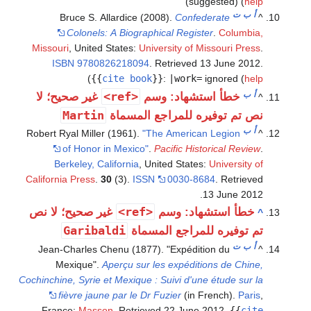
)
suggested) (
help
أ
ب
ت
Bruce S. Allardice (2008).
Confederate
^
Colonels: A Biographical Register
.
Columbia,
Missouri
, United States:
University of Missouri Press
.
ISBN
9780826218094
. Retrieved
13 June
2012
.
)
{{
cite book
}}
:
|work=
ignored (
help
أ
ب
<ref>
خطأ استشهاد: وسم
غير صحيح؛ لا
^
Martin
نص تم توفيره للمراجع المسماة
أ
ب
Robert Ryal Miller (1961).
"The American Legion
^
of Honor in Mexico"
.
Pacific Historical Review
.
Berkeley, California
, United States:
University of
California Press
.
30
(3).
ISSN
0030-8684
. Retrieved
.
13 June
2012
<ref>
خطأ استشهاد: وسم
غير صحيح؛ لا نص
^
Garibaldi
تم توفيره للمراجع المسماة
أ
ب
ت
Jean-Charles Chenu (1877). "Expédition du
^
Mexique".
Aperçu sur les expéditions de Chine,
Cochinchine, Syrie et Mexique : Suivi d'une étude sur la
fièvre jaune par le Dr Fuzier
(in French).
Paris
,
France:
Masson
. Retrieved
22 June
2012
.
{{
cite