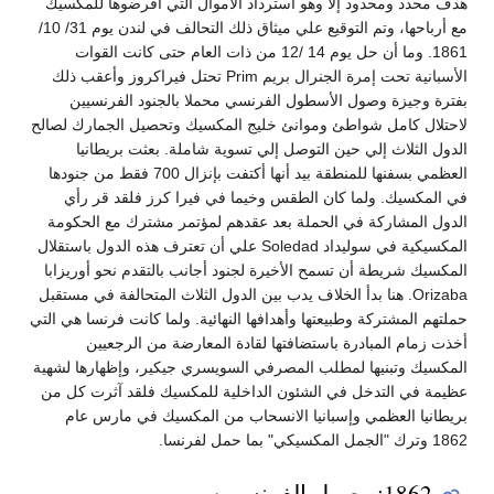
هدف محدد ومحدود إلا وهو استرداد الأموال التي أقرضوها للمكسيك
مع أرباحها، وتم التوقيع علي ميثاق ذلك التحالف في لندن يوم 31/ 10/
1861. وما أن حل يوم 14 /12 من ذات العام حتى كانت القوات
الأسبانية تحت إمرة الجنرال بريم Prim تحتل فيراكروز وأعقب ذلك
بفترة وجيزة وصول الأسطول الفرنسي محملا بالجنود الفرنسيين
لاحتلال كامل شواطئ وموانئ خليج المكسيك وتحصيل الجمارك لصالح
الدول الثلاث إلي حين التوصل إلي تسوية شاملة. بعثت بريطانيا
العظمي بسفنها للمنطقة بيد أنها أكتفت بإنزال 700 فقط من جنودها
في المكسيك. ولما كان الطقس وخيما في فيرا كرز فلقد قر رأي
الدول المشاركة في الحملة بعد عقدهم لمؤتمر مشترك مع الحكومة
المكسيكية في سوليداد Soledad علي أن تعترف هذه الدول باستقلال
المكسيك شريطة أن تسمح الأخيرة لجنود أجانب بالتقدم نحو أوريزابا
Orizaba. هنا بدأ الخلاف يدب بين الدول الثلاث المتحالفة في مستقبل
حملتهم المشتركة وطبيعتها وأهدافها النهائية. ولما كانت فرنسا هي التي
أخذت زمام المبادرة باستضافتها لقادة المعارضة من الرجعيين
المكسيك وتبنيها لمطلب المصرفي السويسري جيكير، وإظهارها لشهية
عظيمة في التدخل في الشئون الداخلية للمكسيك فلقد آثرت كل من
بريطانيا العظمي وإسبانيا الانسحاب من المكسيك في مارس عام
1862 وترك "الجمل المكسيكي" بما حمل لفرنسا.
1862: وصول الفرنسيين