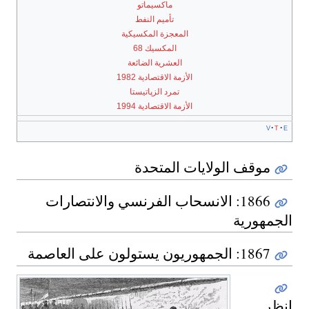
ماكسيماتو
تأميم النفط
المعجزة المكسيكية
المكسيك 68
العشرية الضائعة
الأزمة الاقتصادية 1982
تمرد الزپاتيستا
الأزمة الاقتصادية 1994
v
t
e
موقف الولايات المتحدة
1866: الانسحاب الفرنسي والانتصارات
الجمهورية
1867: الجمهوريون يستولون على العاصمة
انظر