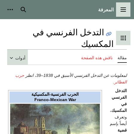
المعرفة
القائمة الرئيسية
بحث
أدوات
التدخل الفرنسي في
تبديل عرض جدول المحتويات
المكسيك
مقالة
ناقش هذه الصفحة
أدوات
لمعلومات عن التدخل الفرنسي الأسبق في 1838–39، انظر
حرب
الفطائر
.
التدخل
الحرب الفرنسية-المكسيكية
الفرنسي
Franco-Mexican War
في
المكسيك
،
وتعرف
أيضاً بإسم
قضية