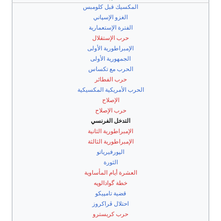
المكسيك قبل كلومبس
الغزو الإسپاني
الفترة الإستعمارية
حرب الإستقلال
الإمبراطورية الأولى
الجمهورية الأولى
الحرب مع تكساس
حرب الفطائر
الحرب الأمريكية المكسيكية
الإصلاح
حرب الإصلاح
التدخل الفرنسي
الإمبراطورية الثانية
الإمبراطورية الثالثة
الپورفيرياتو
الثورة
العشرة أيام المأساوية
خطة گوادالوپه
قضية تامپيكو
احتلال ڤراكروز
حرب كريسترو