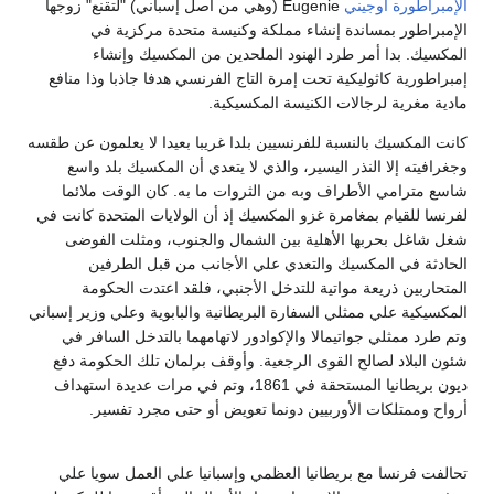
الإمبراطورة أوجيني
Eugenie (وهي من أصل إسباني) "لتقنع" زوجها
الإمبراطور بمساندة إنشاء مملكة وكنيسة متحدة مركزية في
المكسيك. بدا أمر طرد الهنود الملحدين من المكسيك وإنشاء
إمبراطورية كاثوليكية تحت إمرة التاج الفرنسي هدفا جاذبا وذا منافع
مادية مغرية لرجالات الكنيسة المكسيكية.
كانت المكسيك بالنسبة للفرنسيين بلدا غريبا بعيدا لا يعلمون عن طقسه
وجغرافيته إلا النذر اليسير، والذي لا يتعدي أن المكسيك بلد واسع
شاسع مترامي الأطراف وبه من الثروات ما به. كان الوقت ملائما
لفرنسا للقيام بمغامرة غزو المكسيك إذ أن الولايات المتحدة كانت في
شغل شاغل بحربها الأهلية بين الشمال والجنوب، ومثلت الفوضى
الحادثة في المكسيك والتعدي علي الأجانب من قبل الطرفين
المتحاربين ذريعة مواتية للتدخل الأجنبي، فلقد اعتدت الحكومة
المكسيكية علي ممثلي السفارة البريطانية والبابوية وعلي وزير إسباني
وتم طرد ممثلي جواتيمالا والإكوادور لاتهامهما بالتدخل السافر في
شئون البلاد لصالح القوى الرجعية. وأوقف برلمان تلك الحكومة دفع
ديون بريطانيا المستحقة في 1861، وتم في مرات عديدة استهداف
أرواح وممتلكات الأوربيين دونما تعويض أو حتى مجرد تفسير.
تحالفت فرنسا مع بريطانيا العظمي وإسبانيا علي العمل سويا علي