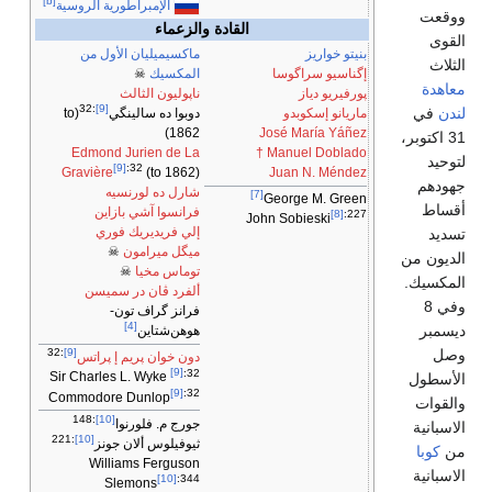
[b]
الإمبراطورية الروسية
ووقعت
القادة والزعماء
القوى
بنيتو خواريز
ماكسيميليان الأول من
الثلاث
إگناسيو سراگوسا
المكسيك
☠
معاهدة
پورفيريو دياز
ناپوليون الثالث
:32
[9]
لندن
في
ماريانو إسكوبدو
دوبوا ده سالينگي
(to
José María Yáñez
1862)
31 اكتوبر،
†
Manuel Doblado
Edmond Jurien de La
لتوحيد
[9]
:32
Juan N. Méndez
Gravière
(to 1862)
جهودهم
شارل ده لورنسيه
[7]
George M. Green
أقساط
فرانسوا آشي بازاين
[8]
:227
John Sobieski
إلي فريديريك فوري
تسديد
ميگل ميرامون
☠
الديون من
توماس مخيا
☠
المكسيك.
ألفرد ڤان در سميسن
وفي 8
فرانز گراف تون-
[4]
ديسمبر
هوهن‌شتاين
وصل
:32
[9]
دون خوان پريم إ پراتس
[9]
:32
Sir Charles L. Wyke
الأسطول
[9]
:32
Commodore Dunlop
والقوات
:148
[10]
جورج م. فلورنوا
الاسبانية
:221
[10]
ثيوفيلوس ألان جونز
من
كوبا
Williams Ferguson
الاسبانية
[10]
:344
Slemons