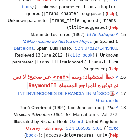
book
}}
:
Unknown parameter
|trans_chapter=
ignored (
|trans-chapter=
suggested) (
help
)
;
Unknown parameter
|trans_title=
ignored (
|trans-
)
title=
suggested) (
help
Martín de las Torres (1867).
El Archiduque
^
Maximiliano de Austria en Méjico
(in Spanish).
Barcelona
, Spain: Luis Tasso.
ISBN
9781271445400
.
Retrieved
13 June
2012
.
{{
cite book
}}
:
Unknown
parameter
|trans_title=
ignored (
|trans-title=
)
suggested) (
help
<ref>
خطأ استشهاد: وسم
غير صحيح؛ لا نص
^
RaymondII
تم توفيره للمراجع المسماة
INTERVENCIONES DE FRANCIA EN MÉXICO
^
Guerras de
René Chartrand (1994). Lee Johnson (ed.).
The
^
Mexican Adventure 1861–67
. Men-at-arms. Vol. 272.
Illustrated by Richard Hook.
Oxford
, United Kingdom:
Osprey Publishing
.
ISBN
185532430X
.
{{
cite
)
book
}}
:
|access-date=
requires
|url=
(
help