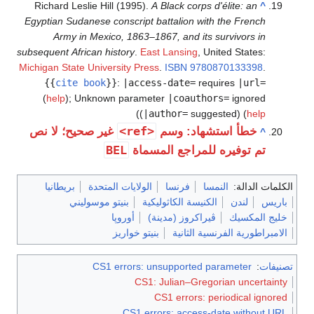
Richard Leslie Hill (1995).
A Black corps d'élite: an
^
Egyptian Sudanese conscript battalion with the French
Army in Mexico, 1863–1867, and its survivors in
subsequent African history
.
East Lansing
, United States:
Michigan State University Press
.
ISBN
9780870133398
.
{{
cite book
}}
:
|access-date=
requires
|url=
(
help
)
;
Unknown parameter
|coauthors=
ignored
)
(
|author=
suggested) (
help
<ref>
خطأ استشهاد: وسم
غير صحيح؛ لا نص
^
BEL
تم توفيره للمراجع المسماة
الكلمات الدالة:
النمسا
فرنسا
الولايات المتحدة
بريطانيا
باريس
لندن
الكنيسة الكاثوليكية
بنيتو موسوليني
خليج المكسيك
ڤيراكروز (مدينة)
أوروپا
الامبراطورية الفرنسية الثانية
بنيتو خواريز
تصنيفات
:
CS1 errors: unsupported parameter
CS1: Julian–Gregorian uncertainty
CS1 errors: periodical ignored
CS1 errors: access-date without URL