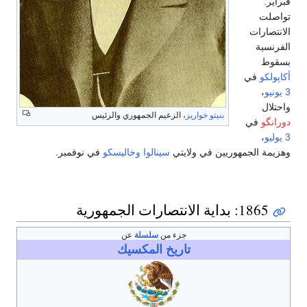
فبراير.
تواصلت
الانتصارات
الفرنسية
بسقوط
أكاپولكو
في
3 يونيو
،
واحتلال
بنيتو خواريز
، الزعيم الجمهوري والرئيس
دورانگو
في
3 يوليو
،
وهزيمة الجمهوريين في ولايتي
سينالوا
وخاليسكو
في نوفمبر.
1865: بداية الانتصارات الجمهورية
جزء من
سلسلة
عن
تاريخ
المكسيك