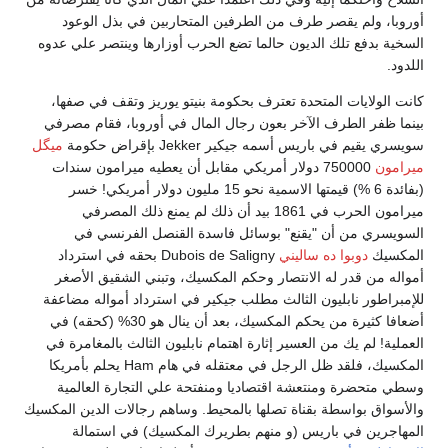
أوروبا، ولم يقصر طرف من الطرفين المتحاربين في بذل الوعود
السخية بدفع تلك الديون حالما تضع الحرب أوزارها وينتصر علي عدوه
اللدود.
كانت الولايات المتحدة تعترف بحكومة بنيتو يوريز وتقف في صفها،
بينما ظفر الطرف الآخر بعون رجال المال في أوروبا، فقام مصرفي
سويسري يقيم في باريس أسمه جيكير Jekker بإقراض حكومة
ميگل
ميرامون
750000 دولار أمريكي مقابل أن يعطيه ميرامون سندات
(بفائدة 6 %) قيمتها الاسمية نحو 15 مليون دولار أمريكي! خسر
ميرامون الحرب في 1861 بيد أن ذلك لم يمنع ذلك المصرفي
السويسري من أن "يقنع" بوسائل فاسدة القنصل الفرنسي في
المكسيك
دوبوا ده ساليني
Dubois de Saligny بحقه في استرداد
أمواله من قدر له الانتصار وحكم المكسيك، وتبني الشقيق الأصغر
للإمبراطور نابليون الثالث مطلب جيكير في استرداد أمواله مضاعفة
أضعافا كثيرة من يحكم المكسيك، بعد أن ينال هو 30% (كحقه) في
العملية! لم يك من العسير إثارة اهتمام نابليون الثالث بالمغامرة في
المكسيك، فلقد ظل الرجل في معتقله في هام Ham يحلم بأمريكا
وسطي متحضرة ومنتعشة اقتصاديا ومنفتحة علي التجارة العالمية
والأسواق بواسطة بقناة تصلها بالمحيط. وساهم رجالات الدين المكسيك
المهاجرين في باريس (و منهم بطريرك المكسيك) في استمالة