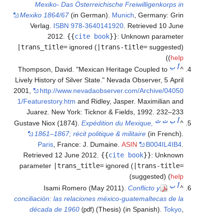
Mexiko- Das Österreichische Freiwilligenkorps in
Mexiko 1864/67
(in German).
Munich
, Germany: Grin
Verlag.
ISBN
978-3640141920
. Retrieved
10 June
2012
.
{{
cite book
}}
:
Unknown parameter
|trans_title=
ignored (
|trans-title=
suggested)
)
(
help
أ
ب
Thompson, David. "Mexican Heritage Coupled to
^
Lively History of Silver State." Nevada Observer, 5 April
2001,
http://www.nevadaobserver.com/Archive/04050
1/Featurestory.htm
and Ridley, Jasper. Maximilian and
Juarez. New York: Ticknor & Fields, 1992. 232–233
أ
ب
ت
ث
Gustave Niox (1874).
Expédition du Mexique,
^
1861–1867; récit politique & militaire
(in French).
Paris
, France: J. Dumaine.
ASIN
B004IL4IB4
.
Retrieved
12 June
2012
.
{{
cite book
}}
:
Unknown
parameter
|trans_title=
ignored (
|trans-title=
)
suggested) (
help
أ
ب
Isami Romero (May 2011).
Conflicto y
^
conciliación: las relaciones méxico-guatemaltecas de la
década de 1960
(Thesis) (in Spanish).
Tokyo
,
(pdf)