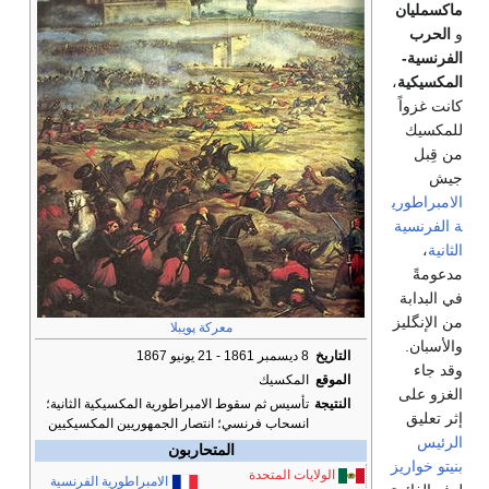
ماكسمليان
و
الحرب
الفرنسية-
المكسيكية
،
كانت غزواً
للمكسيك
من قِبل
جيش
الامبراطوري
ة الفرنسية
الثانية
،
مدعومةً
في البدابة
من الإنگليز
معركة پويبلا
والأسبان.
التاريخ
8 ديسمبر 1861 - 21 يونيو 1867
وقد جاء
الموقع
المكسيك
الغزو على
النتيجة
تأسيس ثم سقوط الامبراطورية المكسيكية الثانية؛
إثر تعليق
انسحاب فرنسي؛ انتصار الجمهوريين المكسيكيين
الرئيس
المتحاربون
بنيتو خواريز
الولايات المتحدة
الامبراطورية الفرنسية