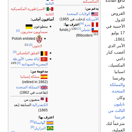
لدفع الفائدة
المكسيكية
الثانية
على
بدعم من:
الامبراطورية المكسيكية
القروض
الولايات المتحدة
الثانية
الأمريكية
(دخلت في 1865)
أضافيون أجانب:
للدول
[a]
پيرو
اعترف بها:
الأجنبية في
متطوعون
:130
[1]
تشيلي
(funds,
[2]
نمساويون-مجريون
17 يوليو
:112
)
filibusters
Polish enlisted
1861،
:11
[3]
الأمر الذي
لاجئون
أغضب كبار
[4]
الفيلق البلجيكي
دائني
إيالة مصر
-
الأورطة
:245
[5]
المصرية-السودانية
المكسيك،
مدعومة من:
اسبانيا
مملكة إسپانيا
وفرنسا
(retired in 1862)
والمملكة
المملكة المتحدة
المتحدة
.
(تقاعدت في 1862)
وكان
منفيون من
ناپليون
الكنفدرالية
السابقة (بعد
الثالث من
1865)
فرنسا
اعترف بها:
[6]
گواتيمالا
متزعماً لتك
[6]
البرازيل
العملية،