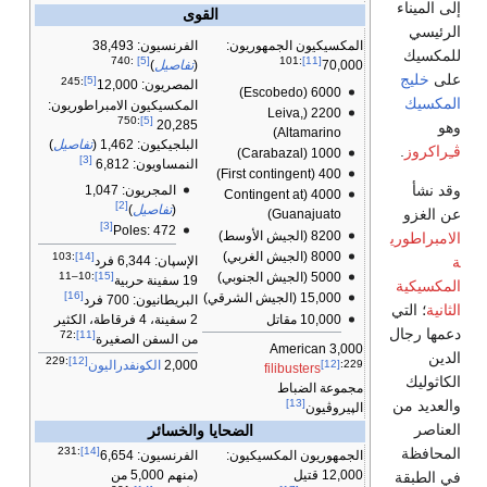
إلى الميناء
القوى
الرئيسي
المكسيكيون الجمهوريون:
الفرنسيون: 38,493
للمكسيك
:740
[5]
:101
[11]
70,000
(
تفاصيل
)
على
خليج
:245
[5]
المصريون: 12,000
6000 (Escobedo)
المكسيك
المكسيكيون الامبراطوريون:
2200 (Leiva,
:750
[5]
20,285
وهو
Altamarino)
البلجيكيون: 1,462 (
تفاصيل
)
ڤـِراكروز
.
1000 (Carabazal)
[3]
النمساويون: 6,812
400 (First contingent)
وقد نشأ
المجريون: 1,047
4000 (Contingent at
[2]
(
تفاصيل
)
عن الغزو
Guanajuato)
[3]
Poles: 472
8200 (الجيش الأوسط)
الامبراطوري
8000 (الجيش الغربي)
:103
[14]
الإسپان: 6,344 فرد
ة
:10–11
[15]
5000 (الجيش الجنوبي)
19 سفينة حربية
المكسيكية
[16]
15,000 (الجيش الشرقي)
البريطانيون: 700 فرد
الثانية
؛ التي
10,000 مقاتل
2 سفينة، 4 فرقاطة، الكثير
دعمها رجال
:72
[11]
من السفن الصغيرة
3,000 American
الدين
:229
[12]
[12]
:229
2,000
الكونفدراليون
filibusters
الكاثوليك
مجموعة الضباط
والعديد من
[13]
الپيروڤيون
العناصر
الضحايا والخسائر
المحافظة
:231
[14]
الجمهوريون المكسيكيون:
الفرنسيون: 6,654
12,000 قتيل
(منهم 5,000 من
في الطبقة