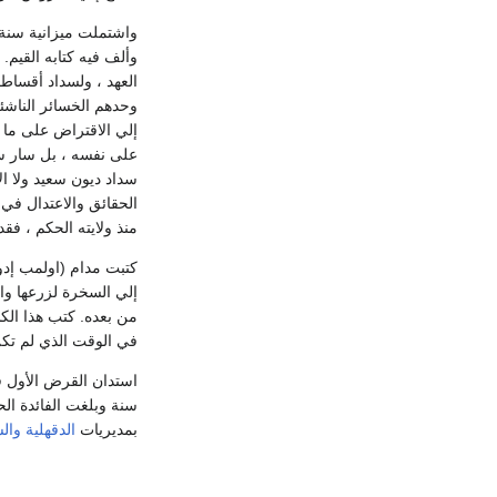
واشتملت ميزانية سنة 1864 على زيادة في الدخل على الخرج ، فلم يكن ثمة حاجة إلي قرض جديد كما يقول مؤ
على نفسه ، بل سار سي
سداد ديون سعيد ولا ا
الحقائق والاعتدال في 
منذ ولايته الحكم ، فق
كتبت مدام (اولمب إد
إلي السخرة لزرعها واس
في الوقت الذي لم تكن 
استدان القرض الأول في 24 سبتمبر سنة 1864 
بمديريات
الدقهلية
وال