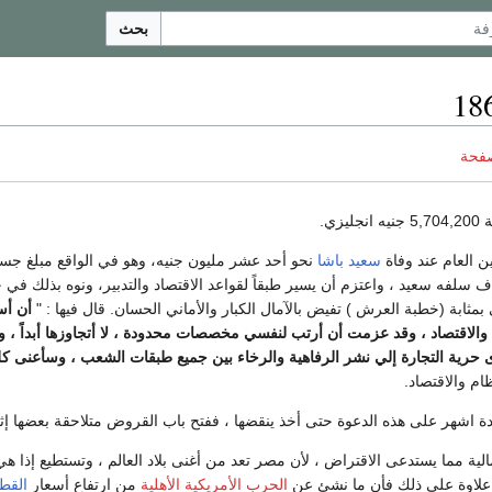
بحث
صفحة
انجليزي.
ين العام عند وفاة
سعيد باشا
نحو أحد عشر مليون جنيه، وهو في الواقع مبلغ جسي
لفه سعيد ، واعتزم أن يسير طبقاً لقواعد الاقتصاد والتدبير، ونوه بذلك في خط
بمثابة (خطبة العرش ) تفيض بالآمال الكبار والأماني الحسان. قال فيها : "
أن أس
م والاقتصاد ، وقد عزمت أن أرتب لنفسي مخصصات محدودة ، لا أتجاوزها أبداً 
ى حرية التجارة إلي نشر الرفاهية والرخاء بين جميع طبقات الشعب ، وسأعنى كل ا
ظام والاقتصاد.
 اشهر على هذه الدعوة حتى أخذ ينقضها ، ففتح باب القروض متلاحقة بعضها إثر 
لمالية مما يستدعى الاقتراض ، لأن مصر تعد من أغنى بلاد العالم ، وتستطيع إذ
وعلاوة على ذلك فأن ما نشئ عن
الحرب الأمريكية الأهلية
من ارتفاع أسعار
القط