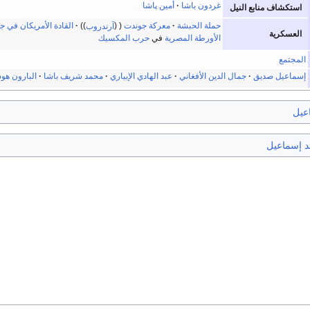
غردون باشا
أمين پاشا
استكشاف منابع النيل
حملة الحبشة
معركة جوندت
آرندروب
القادة الأمريكان في
العسكرية
الأورطة المصرية
في
حرب المكسيك
المجتمع
إسماعيل صديق
جمال الدين الأفغاني
عبد الهادي الإبياري
محمد شريف باشا
البارون هو
عيل
 إسماعيل