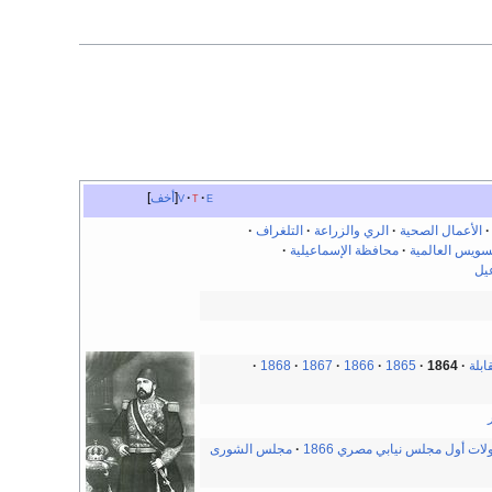
e
t
v
أخف
الأعمال الصحية
الري والزراعة
التلغراف
سويس العالمية
محافظة الإسماعيلية
يل
ابلة
1864
1865
1866
1867
1868
لات أول مجلس نيابي مصري 1866
مجلس الشورى