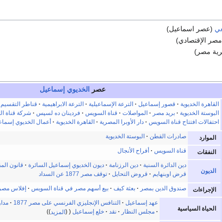
عي
(عصر اسماعيل)
 مصر الإقتصادي)
ية مصر)
عصر
الخديوي إسماعيل
القاهرة الخديوية
قصور إسماعيل
الترعة الإسماعيلية
الترعة الابراهيمية
قناطر التقسيم
البوستة الخديوية
بريد مصر
المواصلات
قناة السويس
فردينان ده لسپس
شركة قناة ال
احتفالات افتتاح قناة السويس
دار الأوبرا المصرية
القاهرة الخديوية
أعمال الخديوي إسماع
صادرات القطن
البوستة الخديوية
الموارد
قناة السويس
أفراح الأنجال
النفقات
دين الدائرة السنية
دين الرزنامة
ديون الخديوي إسماعيل السائرة
قانون المق
الديون
قرض اوبنهايم
قروض التحايل
توقف مصر 1877 عن السداد
صندوق الدين بمصر
بعثة كيف
بيع أسهم مصر في قناة السويس
إفلاس مصر
الإجراءات
عهد إسماعيل
التنافس الإنجليزي الفرنسي على مصر 1877
مداو
الحياة السياسية
مجلس النظار
نقد
خلع إسماعيل
المزيد