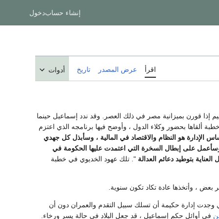
إنشاء حساب
دخول
اقرأ
عرض المصدر
تاريخ
أدوات
م إذا قورن بميزانية مصر في ذلك العصر. وقد ندد إسماعيل حينما
بة ألقاها بحضور وكلاء الدول ، وأوضح فيها برنامجه الذي اعتزم
اس الإدارة هو النظام والاقتصاد في المالية ، وسأبذل كل جهدي
، وسأعمل على إبطال السخرة التي اعتمدت عليها الحكومة في
لعناية بتوطيد دعائم العدالة
". تلك عهود الخديوي في خطبة
بعض ، وأتخذها عادة تكاد تكون سنوية.
ا هي وجدت إدارة حكيمة أن تسلك سبيل التقدم والعمران دون أن
ن
في أوائل حكم إسماعيل ، قد جعل البلاد في حالة يسر ورخاء.