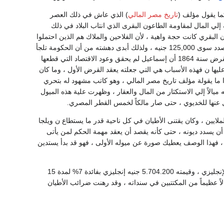
تاريخ مصر المالي
) الذي عاش في ذلك العصر
نة 1864 ، وتذرع لتسويغه بحاجة الحكومة إلي المال لمقاومة الطاعون البقرى الذي انتاب البلاد في ذلك
ويقول مؤلف ( تاريخ مصر المالي ) "ص18" إن مقاومة الطاعون البقري كانت حجة واهية ، لأن الفلاحين والملاك هم الذين احتملوا
وحدهم الخسائر الناشئة عن هذا الطاعون ، ولم يرد بميزانية سنة 1864 مما أنفقته الحكومة في هذا الصدد سوى 125,000 جنيه ، ولذلك أبدى دهشته من أن الحكومة تلجأ
إلي الاقتراض على ما في ميزانية سنة 1864 من زيادة الدخل على الخرج. وقال أن السبب الحقيقي لقرض سنة 1864 أن إسماعيل لم يحقق وعود الاقتصاد التي قطعها
ها ن فهذه الأسباب هي التي جعلته يعقد القرض الأول ، وما كان
ذا ما يقولة مؤلف تاريخ مصر المالي ، وهو كاتب مشهود له بتحري
يالاً إلي الاستكثار من المال والعقار ، وظهرت علية هذه الميول
زل عنها للخديوي ، حتى صار مالكاً لخمس القطر المصري.
الملايين ، وكان يقتنى الأطيان في كل ناحية قدر ما يستطاع ن ويلجا
أن يسدد ديونه ، حتى كأنه يقصد أن يعقد مهمة الحكم لمن يأتى
 اعتلاء إسماعيل العرش ، فهذا الوصف يعطيك صورة عن ميوله الأولى ، فهو قد بدأ يستدين
Fruhling and Goschen الإنجليزي ، وقيمته 5.704.200 جنيه إنجليزي بفائدة 7% لمدة 15
ولذلك لقي القرض إقبالاً عظيماً من المكتتبين في سنداته ، وقد رهنت ضرائب الأطيان