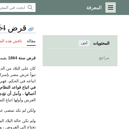
المعرفة
القائمة الرئيسية
قرض 1864
مقالة
ناقش هذه ال
المحتويات
أخف
مراجع
قرض سنة 1864
بقيمة 5,704,200 جنيه 
كان على البلاد من الد
تبوأ عرش مصر بإسراف س
اتباعه في الحكم، فهي 
في اتباع قواعد النظا
أعمالها ، وآمل أن تؤد
العرش وأولها اتباع الن
ولكن لم تكد تمضى عدة
ولم تكن حالة البلاد ا
تحتاج إلي القروض ، 