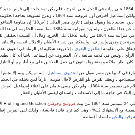
لف (
وألف فيه كتابه القيم. ولكن إسماعيل أقترض أول قروضه س
العهد ، ولسداد أقساط ديون سعيد باشا 
رة بذخ وهوى وإسراف ، واستكثر من شراء الأطيان والأملاك لنفسه والإنفاق علي
لإنفاق على مقاومة
الطاعون البقرى
، إلا ذريعة شكلية لذر الرماد في العيون. ه
الرأي ، وليس في كلامه مبالغة ، لأن المعروف عن إسماعيل باشا أنه كان بطبعه م
د كان نظار أملاكه ومفتشوها يفتنون في حمل الفلاحين على بيع أطيانهم أو التنا
واز) في كتابها عن مصر تقول عن
الخديوي إسماعيل
: إنه لم يكن يهتم إلا بجمع 
تصلاحها ، ويعقد القرض تلو القرض لآجال طويلة ، تاركاً لمن يخلفه في الحكم 
من بعده. كتب هذا الكلام في ديسمبر سنة 1864 ، ولم يكن مضى عامان على
البلاد في حاجة ما إلي الاستدانة ، واستدان ليقتنى الأطيان والعقار.
من بيت
فرولينج وجوشن
سنة وبلغت الفائدة الحقيقية مع الاستهلاك 12% ، وهى كما ترى فائدة فاحشة ، 
شرقية
والبحيرة
لسداد أقساطه.