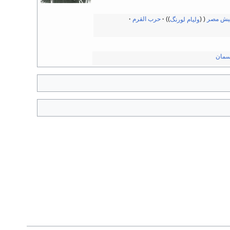
 جيش مصر
وليام لورنگ
حرب القرم
سمان