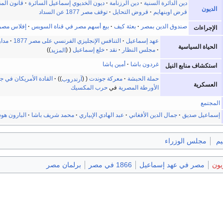
دين الدائرة السنية
دين الرزنامة
ديون الخديوي إسماعيل السائرة
قانون المق
الديون
قرض اوبنهايم
قروض التحايل
توقف مصر 1877 عن السداد
صندوق الدين بمصر
بعثة كيف
بيع أسهم مصر في قناة السويس
إفلاس مصر
الإجراءات
عهد إسماعيل
التنافس الإنجليزي الفرنسي على مصر 1877
مداو
الحياة السياسية
مجلس النظار
نقد
خلع إسماعيل
المزيد
غردون باشا
أمين پاشا
استكشاف منابع النيل
حملة الحبشة
معركة جوندت
آرندروب
القادة الأمريكان في
العسكرية
الأورطة المصرية
في
حرب المكسيك
المجتمع
إسماعيل صديق
جمال الدين الأفغاني
عبد الهادي الإبياري
محمد شريف باشا
البارون هو
يم
مجلس الوزراء
يون
مصر في عهد إسماعيل
1866 في مصر
برلمان مصر