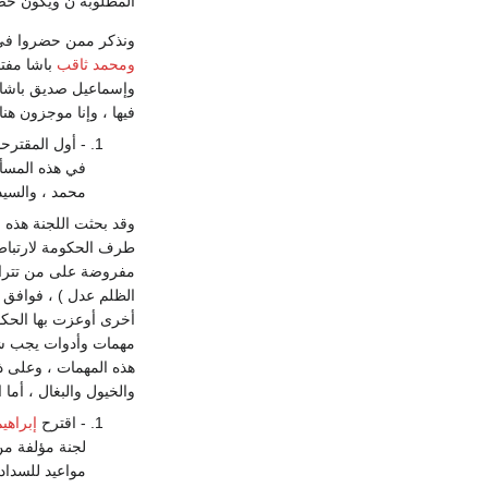
المطلوبة ن ويكون حضو
ونذكر ممن حضروا في ا
ومحمد ثاقب
باشا مف
وإسماعيل صديق باشا م
فيها ، وإنا موجزون ه
- أول المقترح
في هذه المسأ
محمد ، والسيد
وقد بحثت اللجنة هذه 
طرف الحكومة لارتباط 
الظلم عدل ) ، فوافق ا
أخرى أوعزت بها الحكو
مهمات وأدوات يجب شرا
هذه المهمات ، وعلى 
والخيول والبغال ، أم
- اقترح
إبراهي
لجنة مؤلفة م
مواعيد للسداد