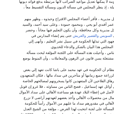
 يمكنها تعديل مواعيد الضرائب لأنها مرتبطة بدفع فوائد ديونها
لة ، إذ ينظر المجلس في مسألة الديون ومسألة التقسيط معاً ،
 كل مديرية ، فأقر أعضاء المجلس الاقتراح وحبذوه ، وظهر منهم
ن عمر أفندي أبو يحي ، ومحمود حمودة ، وعلى سيد أحمد، والسيد
 مديرية وكل محافظة، وأن يكون التعليم فيها مجاناً ، وحضر
ي
السويس
والقصير
والعريش
حتى يتم إنشاء المدارس في
د التي تبذلها الحكومة في سبيل نشر التعليم ، وأنهى إلي
لمجلس هذا البيان بالشكر والدعاء للخديوي.
ناس ، وأحيلت هذه المسألة على اللجنة المؤلفة لبحث مسألة
شتغلة بسن قانون عن الرهون والمعاملات ، وأن المنوط بوضع
 النظام أن الحكومة في عهد محمد على باشا كانت تعهد إلي بعض
الزراعة جميع زمامها أو متأخرين في سداد مالها ، فكان المتعهدون
إرهاق الفلاحين لأن المتعهدين كانوا يسخرونهم لمصالحهم الخاصة
د العمل به في أوائل عهد إسماعيل ، فضج الناس من مساوئه ، فلا غرو إن قوبل
لأصل في إعطاء البلاد عهدة هو مساعدة الأهالي على سداد الأموال
المال من محصولات الأهالي وأخذ بعضهم لعهدتهم أراضى لا تزرع
أهالي في مقدورهم سداد ما عليهم من الأموال رأساً للحكومة
 المسألة على لجنة انتخبت لهذا الغرض ، مؤلفة من الشيخ العدل