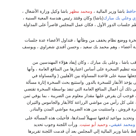
حافظ
باشا وزير المالية ،
ومحمد مظهر
باشا وكيل وزارة الأشغال ،
ي
وعلي بك مبارك
(باشا) وكان وقتئذ رئيس هندسة المعية السنية ،
م جلسات الدور الأول ، فكان عمل المجلس قاصراً على المداولة
لسخرة ووضع نظام يخفف من وطأتها ، فتداول الأعضاء عدة جلسات
مسة أعضاء ، وهم محمد بك سعيد ، وحسن أفندي شعراوي ، ويوسف
ب باشا ، وعلى بك مبارك ، وكان إيفاد هؤلاء المهندسين من
 تنظيم السخرة على أساس اعتبارها من المنافع العامة ، وأنها
من أعمال السخرة ، وجعلها مبنية على قاعدة المساواة بين الأهليين ( والمساواة في
يؤخذ الأنفار للسخرة بالدور. واستتبع بحث السخرة إثارة مسألة
ذلك أن أعمال المنافع العامة التي تنفذ بواسطة السخرة تقتضي
، فوجب أن يفرض عليها مقدار معلوم من الضريبة ، بما يوفي ثمن
على كل رأس من مواشي الزراعة كالأبقار والجاموس والثيران
ة قروش ، واستثنيت من هذه الضريبة مواشي المدن والبنادر.
 وتحديد مواعيد لدفعها تسهيلاً لسدادها، فأحيلت هذه المسألة على
ومحمد عفيفي
،
وحميد أبو ستيت
. ورأت اللجنة وجوب تحديد
ظ باشا وزير المالية إلي المجلس بعد أن قدمت اللجنة تقريرها