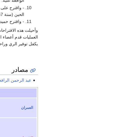
الواقعة عليه.
- واقترح على 
الحين (سنة 1867 ) إلي القنطرة البيضاء المجاورة لبلاد الشطوط ، وارتأى مدها لنهاية الشطوط حتى لا تحرم مياه الري.
- واقترح حمي
وأحيلت هذه الاقتراحا
العمليات قدم أعضاء ا
يكفل توفير الري وراح
مصادر
عبد الرحمن الراف
العمران