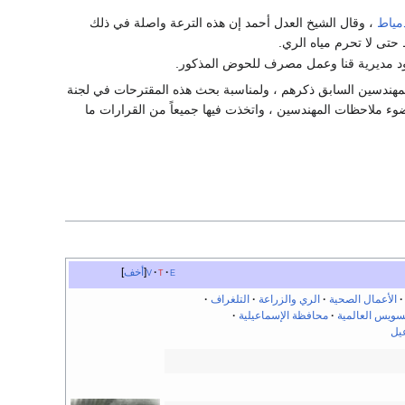
مياط
، وقال الشيخ العدل أحمد إن هذه الترعة واصلة في ذلك
د مديرية قنا وعمل مصرف للحوض المذكور.
المهندسين السابق ذكرهم ، ولمناسبة بحث هذه المقترحات في لجنة
وء ملاحظات المهندسين ، واتخذت فيها جميعاً من القرارات ما
e
t
v
أخف
الأعمال الصحية
الري والزراعة
التلغراف
سويس العالمية
محافظة الإسماعيلية
يل