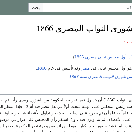
بحث
ى النواب المصري 1866
صفحة
ت أول مجلس نيابي مصري 1866
)
و أول مجلس نيابي في
مصر
وقد تأسس في عام
1866
.
 شورى النواب المصري سنة 1866
كان لأول مجلس شورى النواب (1866) أن يتداول فيما تعرضه الحكومة من الشؤون ويب
ضه رئيس المجلس على الهيئة لتبحث أولاً في هل تنظر فيه أم لا ، فإذا استقر
علماً به علماً ن ثم يطرح على بساط البحث ، ويتداول الأعضاء فيه ، ويحيلونه في
زع على الأعضاء ، ثم يتداولون فيه ، وإذا استقر رأي المجلس على قرار في موض
ستدعت المناقشة حضور بعض كبار الموظفين لتوضيح وجهة نظر الحكومة يحضر الوزي