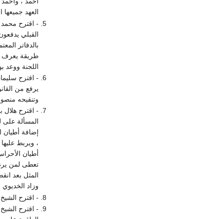
العهد جميعها ابتداء من سنة 1284 هـ و
- اقترح محمد
القبلي يدفعون
بالدفاتر المع
طريقة يعرف من
اللجنة ووعد ب
- اقترح سليما
يرفع من القان
وتنقيحه منصو
- اقترح هلال ب
المسألة على ل
إضافة أطيان ال
، ويربط عليها 
أطيان الأحراس
تعطى لمن يرغ
المثل بعد انقض
وزاد الخديوي 
- اقترح الشيخ 
- اقترح الشيخ