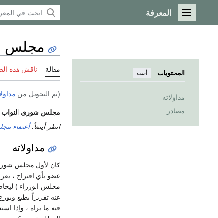
المعرفة
القائمة الرئيسية
مجلس شور
مقالة
ناقش هذه ال
المحتويات
أخف
(تم التحويل من
مداولا
مداولاته
مصادر
مجلس شورى النواب
ه
انظر أيضاً:
أعضاء مجلس
مداولاته
عضو بأي اقتراح ، يعر
مجلس الوزراء ) ليحاط 
عنه تقريراً يطبع ويو
فيه ما يراه ، وإذا ا