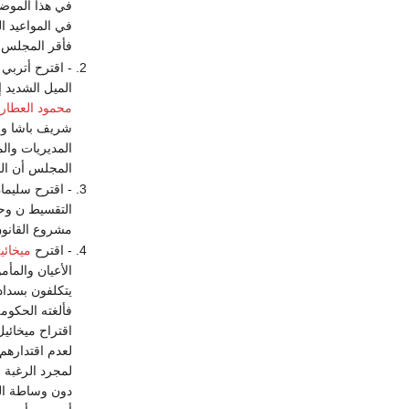
في هذا الموضو
في المواعيد ا
فأقر المجلس 
- اقترح أتربي 
الميل الشديد 
محمود العطار
،
شريف باشا ووا
المديريات وال
المجلس أن الخ
- اقترح سليما
التقسيط ن وحض
مشروع القانو
- اقترح
ميخائي
الأعيان والمأم
يتكلفون بسداد 
اقتراح ميخائي
لعدم اقتدارهم
لمجرد الرغبة 
دون وساطة الم