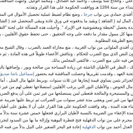
وافقت الحكومة على هذا القرار ونفذته.
 أفندي حمادي من نواب
جرجا
، وضع نظام لضبط عملية تحصيل الأموال في المدير
 المال ليد ( الشاهد ) ويقيد ما يدفعونه في ورق عادة ويبقى المتحصل عند ( الش
تمدة يحصل "لخبطة ومغشوشية في الإيراد ". وأحيلت هذه المسألة على لجنة "الت
ها كل ممول مقدار ما دفعه على وجه التحقيق ، حتى تحفظ حقوق الأهليين ، و
وضع الطريقة المطلوبة.
ن أفندي الملوانى من نواب الغربية ، منع مجازاة العمد بالضرب ، وقال الشيخ م
ون النص الذي يبيح الضرب للحكام ، وتناقش الأعضاء طويلاً في هذه المادة ، 
ص فيه على منع الضرب ، فاكتفى المجلس بذلك.
ك ، النظر في الأطيان الناشئة عن زيادة المساحة من صالحة وبور ، وإضافتها بالم
جنة العهد ، وقدمت تقريرها وحصلت المناقشة فيه بحضور
إسماعيل باشا صديق
جزائر بثمن يساوي قيمة إيجارها عن ثلاث سنوات ،ويربط عليها مال المثل ، أما 
مال الحوض ، والأطيان البور التي يرغب الأهليين استصلاحها تعطى لهم من غير ثم
 والمستبحرة والمالحة فتعطى لمن يستصلحها من غير ثمن على أن يدفع الضريبة 
بها من غير ثمن ويعفى مدة عشر سنوات من الضرائب ثم تربط عليها ضريبة عش
اء هذه المدة ، وقد وافقت الحكومة على هذا القرار على أن لا يطبق على أطيان الض
مدة الإعفاء من الضريبة بالنسبة لأطيان البراري فجعلها خمس عشرة سنة بدلاً 
محرم على من نواب الدقهلية فتح قنطرة البوهية وإزالة ما بها من السدود لتجري 
 العدل أحمد من نواب
الدقهلية
إعادة فم البحر الصغير على النيل بدلاً من فمه ا