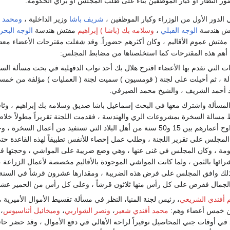
ر النظار أو كبار الموظفين بناء على طلب المجلس أو برأي الحكومة.
لدور الأول من الوزراء وكبار الموظفين ،
شريف باشا
وزير الداخلية ،
ومحمد 
تش هندسة
الوجه القبلي
،
وسلامه بك (باشا ) إبراهيم
مفتش هندسة
الوجه البحر
فتش عموم الأقاليم ، وكان أكثرهم حضوراً. وقد شغلت مقترحات الأعضاء معظ
نا أهم هذه المقترحات كما استخلصناها من مضابط المجلس:
ات التي تقدم بها الأعضاء اقترح هلال بك أحد نواب الدقهلية في بحث مسألة ا
لة ، ثم أحيلت على لجنة ( قومسيون ) سميت لجنة ( العمليات ) مؤلفة من خ
 أحمد الشريف ، والشيخ محمد الصيرفي.
المسألة واشترك معها في البحث إسماعيل باشا صديق وسلامه بك إبراهيم ، وثاق
مسالة السخرة بمشروعات الري والهندسة ، فقدمت اللجنة تقريراً مطولاً خلاصته
مفروضة على من تتراوح أعمارهم بين 15 و50 سنة من أهل البلاد التي تستفيد 
لمجلس على تقرير اللجنة ، وطلب عمل إحصاء للأنفس تطبيقاً لهذه القاعدة حتى 
مة ، وكان المجلس في غنى عنها ، وهي وضع ضريبة على المواشي ، وحجتها في 
ئها بالثمن ، ولما كانت المواشي الموجودة بالأقاليم مخصصة لأعمال الزراعة 
ذلك وافق المجلس على فرض هذه الضريبة ، ومقدارها عشرون قرشاً في السنة 
ا الجمال ففرض على كل رأس منها ثلاثون قرشاً ، وعلى كل رأس من الحمير عشر
م أفندي الشريعي
، رئيس لجنة المنيا، النظر في مسألة تقسيط الأموال الأميرية ،
ن خمس أعضاء وهم:
محمد أفندي شعير
،
ونصر الشواربي
،
وميخائيل أثناسيوس
،
 في أوقات جني المحاصيل توفيراً لراحة الأهالي في دفع الأموال ، وقد حضر حاف