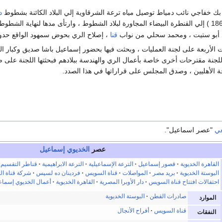
بك خفاجي نائب دمياط توصيل مياه ترعة الشرقاوية إلي البلاد الكائنة بشطوط
د
د أبو ستيت ، ومحمد سحلي من نواب
قنا
، إصلاح الري بحوض سمهود الواقع حدو
ت الأربعة على لجنة العمليات ، وبحثت فيها بحضور إسماعيل باشا صديق وكبار 
للجنة مقترحات أخرى خاصة بأعمال الري والهندسة ببلادهم فبحثتها اللجنة على ض
ة الأهليين ، وصدق المجلس على قراراتها في هذا الصدد.
عي
"عصر اسماعيل".
عصر
الخديوي إسماعيل
القاهرة الخديوية
قصور إسماعيل
الترعة الإسماعيلية
الترعة الابراهيمية
قناطر التقسيم
البوستة الخديوية
بريد مصر
المواصلات
قناة السويس
فردينان ده لسپس
شركة قناة ال
احتفالات افتتاح قناة السويس
دار الأوبرا المصرية
القاهرة الخديوية
أعمال الخديوي إسماع
صادرات القطن
البوستة الخديوية
الموارد
قناة السويس
أفراح الأنجال
النفقات