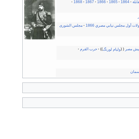
ابلة
1864
1865
1866
1867
1868
لات أول مجلس نيابي مصري 1866
مجلس الشورى
 جيش مصر
وليام لورنگ
حرب القرم
سمان