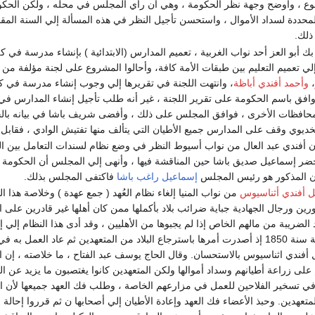
ع ، وأوضح وجهة نظر الحكومة ، وهي أن رأي المجلس في محله ، ولكن الحكومة لا
لمحددة لسداد الأموال ، واستحسن تأجيل النظر في هذه المسألة إلي السنة المقب
ذلك.
بك أبو العز أحد نواب الغربية ، تعميم المدارس (الابتدائية ) بإنشاء مدرسة في
إلي تعميم التعليم بين طبقات الأمة كافة، وأحالوا المشروع على لجنة مؤلفة م
وأحمد أفندي أباظة
، وانتهت اللجنة في تقريرها إلي وجوب إنشاء مدرسة في كل
فق باسم الحكومة على تقرير اللجنة ، غير أنه طلب تأجيل إنشاء المدارس ف
محافظات الأخرى ، فوافق المجلس على ذلك ، وأفضى شريف باشا في بيانه بالجهو
ديوي وقف على المدارس جميع الأطيان التي يتألف منها تفتيش الوادي ، فقابل ا
ن أفندي عبد العال من نواب أسيوط النظر في وضع نظام لسندات التعامل بين ال
ر إسماعيل صديق باشا حين المناقشة فيها ، وأنهى إلي المجلس أن الحكومة م
ن المذكور هو رئيس المجلس
إسماعيل راغب باشا
فاكتفى المجلس بذلك.
ل أفندي أثناسيوس
من نواب المنيا إلغاء نظام العُهد ( جمع عهدة ) وخلاصة هذا
ورين ورجال الجهادية جباية ضرائب بلاد بأكملها ممن كان أهلها غير قادرين على 
الضريبة من مالهم الخاص إذا لم يجبوها من الأهليين ، وقد أدى هذا النظام إلي 
فألغته الحكومة سنة 1850 إذ أصدرت أمرها باسترجاع البلاد من المتعهدين ثم عا
ل أفندي اثناسيوس بالاستحسان. وقال الحاج يوسف عبد الفتاح ، ما خلاصته ، إن ا
 على زراعة أطيانهم وسداد أموالها ولكن المتعهدين كانوا يغتصبون ما يزيد عن 
في تسخير الفلاحين للعمل في مزارعهم الخاصة ، وطلب فك العهد جميعها لأن ال
تعهدين. وحبذ الأعضاء فك العهد وإعادة الأطيان إلي أصحابها ن ثم قرروا إحالة