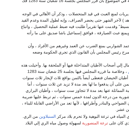
أحمد ، وأحمد علي ، والحاج شتا يوسف ، وأحمد عبد الصادق ، ومحمد الوكيل. وانتهت المناقشة في الموضوع بأن قرر المجلس بجلسة 16 شعبان سنة 1283 فك
يات لمنع العبث في قيد المتحصلات ، وذكر أن الأهالي في الوجه
اهد ) لآخر الشهر حتى يحضر الصراف، وإنه لطول المدة وعدم القيد
قسيط" وقدمت عنها تقريراً طلبت فيه ضبط عملية التحصيل ، واتباع
يمنع عبث الصيارفة ، فوافق إسماعيل باشا صديق على ما رأته
حمد الشواربي بمنع الضرب عن العمد وغيرهم من الأفراد ، وأن
ثم صرح رئيس المجلس بأن القانون الذي تجري الحكومة وضعه
ال إلي أصحاب الأطيان المتداخلة فيها أو الملحقة بها. وأحيلت هذه
، وخلاصة ما قرره المجلس فيها بجلسة 25 شعبان سنة 1283
أطيان الحيضان فتعطى أيضاً بالثمن بواقع ثلاث لإيجار ثلاث سنوات
ن على أن يدفعوا ما لها بعد مدة لا تزيد عن ثلاث سنوات ، أما
المماثلة عنها بعد مدة لا تتجاوز ست سنوات ، وأطيان البراري
ورية من درجة الدون لمدة خمس سنوات ، ثم تربط عليها ضريبة
واحي والبنادر وأطرافها ، لأنها تعد من الأراضي القابلة للبناء ،
من عشر.
المياه في ترعة البوهية ولا تحرم بلاد مركز
السنبلاوين
من الري.
لذي كان على
ترعة المنصورية
لسهولة وصول مياه الري إلي البلاد