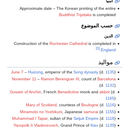
آسيا
Approximate date – The Korean printing of the entire
Buddhist
Tripiṭaka
is completed.
حسب الموضوع
الدين
Construction of the
Rochester Cathedral
is completed in
[3]
.
England
مواليد
June 7
–
Huizong
, emperor of the
Song dynasty
(d.
1135
)
November 11
–
Ramon Berenguer III
, count of
Barcelona
(d.
1132
)
Goswin of Anchin
, French
Benedictine
monk and
abbot
(d.
1165
)
Mary of Scotland
, countess of
Boulogne
(d.
1116
)
Minamoto no Yoshikuni
, Japanese
samurai
(d.
1155
)
Muhammad I Tapar
, sultan of the
Seljuk Empire
(d.
1118
)
Yaropolk II Vladimirovich
, Grand Prince of
Kiev
(d.
1139
)