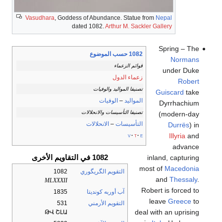
Vasudhara
, Goddess of Abundance. Statue from
Nepal
dated 1082.
Arthur M. Sackler Gallery
Spring – The
1082 حسب الموضوع
Normans
قوائم الزعماء
under Duke
زعماء الدول
Robert
تصنيفا المواليد والوفيات
Guiscard
take
المواليد
–
الوفيات
Dyrrhachium
تصنيفا التأسيسات والانحلالات
(modern-day
التأسيسات
–
الانحلالات
Durrës
) in
Illyria
and
v
t
e
advance
1082 في التقاويم الأخرى
inland, capturing
most of
Macedonia
التقويم الگريگوري
1082
and
Thessaly
.
MLXXXII
Robert is forced to
آب أوربه كونديتا
1835
leave
Greece
to
التقويم الأرمني
531
deal with an uprising
ԹՎ ՇԼԱ