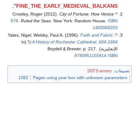
'FINE_THE_EARLY_MEDIEVAL_BALKANS'.
Crowley, Roger (2012).
City of Fortune: How Venice
^
978-
Ruled the Seas
. New York: Random House.
ISBN
.
1400068203
Yates, Nigel; Welsby, Paul A. (1996).
Faith and Fabric:
^
(in
A History of Rochester Cathedral, 604-1994
الإنجليزية). Boydell & Brewer. p. 217.
.
9780851155814
ISBN
تصنيفات
:
SSTS errors
1082
Pages using year box with unknown parameters