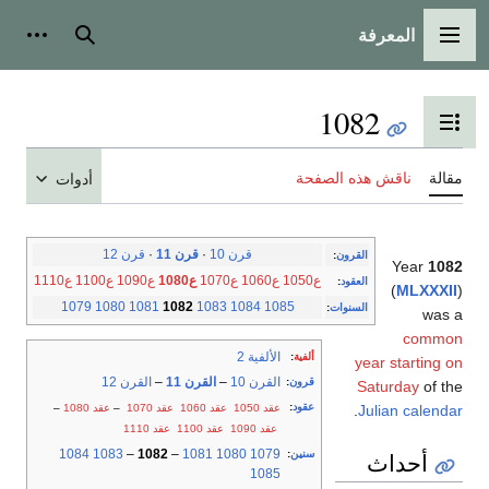
المعرفة
القائمة الرئيسية
بحث
أدوات
1082
تبديل عرض جدول المحتويات
مقالة
ناقش هذه الصفحة
أدوات
قرن 10
·
قرن 11
·
قرن 12
القرون
:
Year
1082
ع1050
ع1060
ع1070
ع1080
ع1090
ع1100
ع1110
العقود
:
(
MLXXXII
)
1079
1080
1081
1082
1083
1084
1085
السنوات
:
was a
common
الألفية 2
ألفية
:
year starting on
القرن 10
–
القرن 11
–
القرن 12
قرون
:
Saturday
of the
عقود
:
عقد 1050
عقد 1060
عقد 1070
–
عقد 1080
–
.
Julian calendar
عقد 1090
عقد 1100
عقد 1110
1084
1083
–
1082
–
1081
1080
1079
سنين
:
أحداث
1085