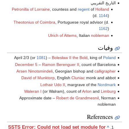
التاريخ التقريبي
Petronilla of Lorraine
, countess and
regent
of
Holland
(d.
1144
)
Theotonius of Coimbra
, Portuguese royal advisor (d.
1162
)
Ulrich of Attems
, Italian
nobleman
وفيات
April 2/3 (or
1081
) –
Bolesław II the Bold
, king of
Poland
December 5
–
Ramon Berenguer II
, count of Barcelona
Arsen Ninotsmindeli
, Georgian bishop and
calligrapher
David of Munktorp
, English
Cluniac
monk and abbot
Lothair Udo II
, margrave of the
Nordmark
Waleran I
(or Walram), count of
Arlon
and
Limburg
Approximate date –
Robert de Grandmesnil
, Norman
nobleman
References
SSTS Error: Could not load set module for
^