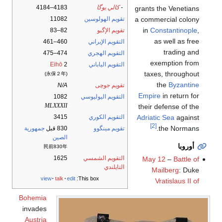
-
كالي يوگا
4183–4184
grants the Venetians
a commercial colony
تقويم الهولوسين
11082
in
Constantinople
,
تقويم الإگبو
82–83
as well as free
التقويم الإيراني
460–461
trading and
التقويم الهجري
474–475
exemption from
التقويم الياباني
2
Eihō
taxes, throughout
(永保２年)
the
Byzantine
تقويم جوچى
N/A
Empire
in return for
التقويم اليوليوسي
1082
MLXXXII
their defense of the
Adriatic Sea
against
التقويم الكوري
3415
[2]
the Normans.
تقويم مينگوو
830 قبل
جمهورية
الصين
أوروبا
民前830年
التقويم الشمسي
1625
May 12
–
Battle of
التايلندي
Mailberg
: Duke
view
talk
edit
This box:
Vratislaus II of
Bohemia
invades
Austria