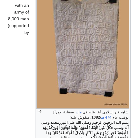
with an
army of
8,000 men
(supported
by
شاهد قبر إسلامي عُثر عليه في
مازر
بصقلية، لإمرأة
توفيت عام
474 هـ
/
1082
، منقوش عليه:
بسم الله الرحمن الرحيم وصلى الله على النبي محمد وعلى
آله وسلم. «كُلُّ نَفْسٍۢ ذَآئِقَةُ ٱلْمَوْتِ ۗ وَإِنَّمَا تُوَفَّوْنَ أُجُورَكُمْ يَوْمَ
ٱلْقِيَٰمَةِ ۖ فَمَن زُحْزِحَ عَنِ ٱلنَّارِ وَأُدْخِلَ ٱلْجَنَّةَ فَقَدْ فَازَ ۗ وَمَا