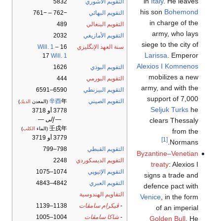
in
Italy
. He leaves
التقويم الآشوري
5832
his son
Bohemond
التقويم البهائي
−762 – −761
in charge of the
التقويم البنغالي
489
army, who lays
التقويم الأمازيغي
2032
siege to the city of
سنة العهد الإنگليزي
16
–
Will. 1
Larissa
. Emperor
17
Will. 1
Alexios I Komnenos
التقويم البوذي
1626
mobilizes a new
التقويم البورمي
444
army, and with the
التقويم البيزنطي
6590–6591
support of 7,000
التقويم الصيني
年
辛酉
(المعدن
الديك
)
Seljuk Turks
he
3778 أو 3718
— إلى —
clears Thessaly
壬戌年
(الماء
الكلب
)
from the
3779 أو 3719
[1]
Normans.
التقويم القبطي
798–799
Byzantine–Venetian
التقويم الديسكوردي
2248
treaty
: Alexios I
التقويم الإثيوپي
1074–1075
signs a trade and
التقويم العبري
4842–4843
defence pact with
التقاويم الهندوسية
Venice
, in the form
-
ڤيكرام سامڤات
1138–1139
of an imperial
-
شاكا سامڤات
1004–1005
Golden Bull
. He