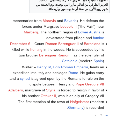
ٱلْحَيَوٰةُ ٱلدُّنْيَآ إِلَّا مَتَٰعُ ٱلْغُرُورِ.» قبر سيدة الأهل بنت عبد
العزيز الطرفي من أهالي مازر التي توفيت يوم الجمعة من
شهر ربيع الأول من سنة أربعة وسبعين وأربعمائة.
mercenaries from
Moravia
and
Bavaria
). He defeats the
forces under Margrave
Leopold II
("the Fair") near
Mailberg
. The northern region of
Lower Austria
is
.
devastated from pillage and
famine
December 6
– Count
Ramon Berenguer II
of
Barcelona
is
killed while
hunting
in the woods. He is succeeded by his
twin brother
Berenguer Ramon II
as the sole ruler of
Catalonia
(modern
Spain
).
Winter –
Henry IV, Holy Roman Emperor
, leads an
expedition into Italy and besieges
Rome
. He gains entry
and a
synod
is agreed upon by the Romans to rule on the
.
dispute between Henry and
Pope Gregory VII
Adalbero
, margrave of
Styria
, is forced to resign in favor of
his brother
Ottokar II
, who is an ally of Gregory VII.
The first mention of the town of
Hofgeismar
(modern
Germany
) is recorded.