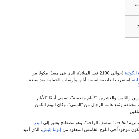
s
الگوتية
(حوالي 2100 قبل الميلاد)، الذي بنى معبدًا مكونًا من
لية
، استمرت العاصفة لسبعة أيام، وأرسلت الحمامة بعد سبعة
شرين والثامن والعشرين "كأيام مقدسة"، تسمى أيضًا "الأيام
مختلفة ومُنع عامة الرجال من "التمني"، وكان اليوم الثامن
لفين.
ومرية
sa-bat
"منتصف الراحة"، وهو مصطلح يشير إلى
البدر
كون موجوداً في اللوح الخامس المفقود من
إنوما إليش
، الذي أعيد