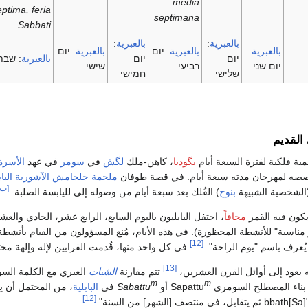
media
eptima, feria
septimana
Sabbati
بالعبرية
:
بالعبرية
:
بالعبرية
:
بالعبرية
:
יום
بالعبرية
:
יום
יום
יום
بالعبرية
:
שבת
יום שני
רביעי
שישי
שלישי
חמישי
القديم
مية فلكية لفترة السبعة أيام
بگوديا
، كاهن-ملك
لگش
في
سومر
في عهد
الأسرة 
صه لمهرجان مدته سبعة أيام. في قصة طوفان
ملحمة جلجامش
الآشورية الباب
[ت]
الشخصية الشبيهة
بنوح
) الفُلك بعد سبعة أيام من وصوله إلى لليابسة الصلبة.
يكون فيه القمر
محاقاً
، احتفل البابليون باليوم السابع، الرابع عشر، الحادي والع
مناسبة" للأنشطة المحظورة). في هذه الأيام، مُنع المسؤولون من القيام بأنشطة 
[12]
ُعرف باسم "يوم الراحة" .
في كل واحد منها، قُدمت القرابين لإله وإلهة مخت
[13]
 يعود إلى أوائل القرن العشرين،
تتم مقارنة
الشبات
العبري مع الكلمة الس
m
m
اء المصطلح السومري Sapattu
أو
Sabattu
في
البابلية
، من المحتمل أن ي
[12]
ي منتصف [الشهر] من السنة".