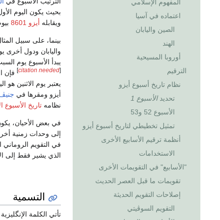
الترتيب الأسبوع في
ال
المفهوم الإسلامي
بحيث يكون اليوم الأو
اعتماده في آسيا
ويقابله
أيزو 8601
بيوم
الصين واليابان
بينما، على سبيل المثال
الهند
واليابان ودول أخرى يو
أوروبا المسيحية
يبدأ الأسبوع يوم الس
الترقيم
]
citation needed
[
فإن ال
يعتبر يوم الاثنين هو 
نظام تاريخ أسبوع أيزو
أيزو ومقرها في
جنيڤ
تحديد
الأسبوع 1
نظامه
تاريخ الأسبوع ال
الأسبوع 52 و53
في بعض الأحيان، يكون
تمثيل تخطيطي لتاريخ أسبوع أيزو
إلى وحدات زمنية أخر
أنظمة ترقيم الأسابيع الأخرى
في التقويم الروماني ا
الاستخدامات
الذي يشير فقط إلى الأ
"الأسابيع" في التقويمات الأخرى
تقويمات ما قبل العصر الحديث
التسمية
إصلاحات التقويم الحديثة
التقويم السوڤيتي
تأتي الكلمة الإنگليزية