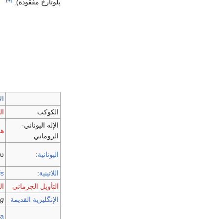
پلوتارخ مفقودة).
ال
الكوكب
ا
الإله اليوناني-
هل
الروماني
اليونانية
:
ου
اللاتينية
:
is
التأويل الجرماني
ا
الإنگليزية القديمة
g
a/