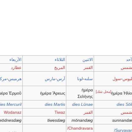
أحد
الاثنين
الثلاثاء
الأربعاء
لشمس
القمر
المريخ
عطارد
يوس
-
سول
سلنه
-
لونا
آرس
-
مارس
هرميس
-
مرك
ἡμέρα
[محل شك]
μέρα Ἑρμοῦ
ἡμέρα Ἄρεως
ἡμέρα Ἡλί
Σελήνης
ies Mercuriī
dies Martis
dies Lūnae
dies Sōl
لشمس
القمر
Tiwaz
Wodanaz
wōdnesdæg
tiwesdæg
mōnandæg
sunnandæ
Chandravara/
Suryavar