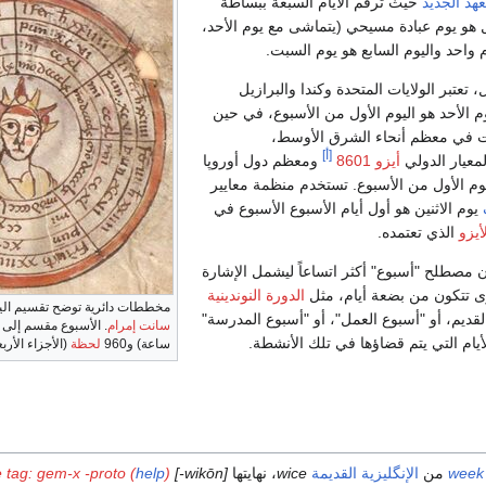
عهد الجديد
حيث تُرقم الأيام السبعة ببساطة
ل هو يوم عبادة مسيحي (يتماشى مع يوم الأحد،
 واحد واليوم السابع هو يوم السبت.
، تعتبر الولايات المتحدة وكندا والبرازيل
م الأحد هو اليوم الأول من الأسبوع، في حين
بت في معظم أنحاء الشرق الأوسط،
[أ]
معيار الدولي
أيزو 8601
ومعظم دول أوروپا
اليوم الأول من الأسبوع. تستخدم منظمة معايير
يوم الاثنين هو أول أيام الأسبوع الأسبوع في
أيزو
الذي تعتمده.
 مصطلح "أسبوع" أكثر اتساعاً ليشمل الإشارة
ى تتكون من بضعة أيام، مثل
الدورة النوندينية
مخططات دائرية توضح تقسيم الي
لقديم، أو "أسبوع العمل"، أو "أسبوع المدرسة"
سانت إمرام
يام التي يتم قضاؤها في تلك الأنشطة.
ساعة) و960
لحظة
(الأجزاء الأر
week
من
الإنگليزية القديمة
wice
، نهايتها
[wikōn-]
)
help
 tag: gem-x -proto (