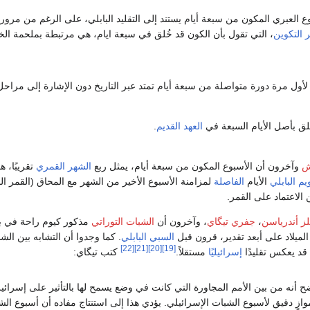
 العبري المكون من سبعة أيام يستند إلى التقليد البابلي، على الرغم من مرور
التكوين
، التي تقول بأن الكون قد خُلق في سبعة ايام، هي مرتبطة بملحمة الخل
ول مرة دورة متواصلة من سبعة أيام تمتد عبر التاريخ دون الإشارة إلى مراحل 
ق بأصل الأيام السبعة في
العهد القديم
.
ش
وآخرون أن الأسبوع المكون من سبعة أيام، يمثل ربع
الشهر القمري
تقريبًا، 
يم البابلي
الأيام
الفاصلة
لمزامنة الأسبوع الأخير من الشهر مع المحاق (القمر ال
ن الاعتماد على القمر.
لز أندرياسن
،
جفري تيگاي
، وآخرون أن
الشبات التوراتي
مذكور كيوم راحة في ب
الميلاد على أبعد تقدير، قرون قبل
السبي البابلي
. كما وجدوا أن التشابه بين الش
[22]
[21]
[20]
[19]
قد يعكس تقليدًا
إسرائيليًا
مستقلاً.
كتب تيگاي:
ح أنه من بين الأمم المجاورة التي كانت في وضع يسمح لها بالتأثير على إسرائيل
وازٍ دقيق لأسبوع الشبات الإسرائيلي. يؤدي هذا إلى استنتاج مفاده أن أسبوع الشب