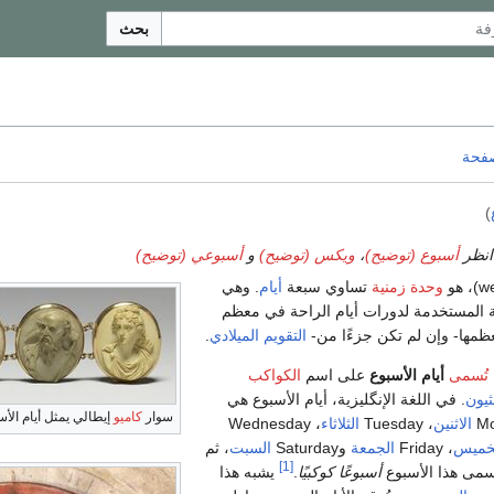
بحث
صفحة
)
انظر
أسبوع (توضيح)
،
ويكس (توضيح)
و
أسبوعي (توضيح)
w
)، هو
وحدة زمنية
تساوي سبعة
أيام
. وهي
ية المستخدمة لدورات أيام الراحة في معظم
عظمها- وإن لم تكن جزءًا من-
التقويم الميلادي
.
تُسمى
أيام الأسبوع
على اسم
الكواكب
نثيون
. في اللغة الإنگليزية، أيام الأسبوع هي
سوار
كاميو
إيطالي يمثل أيام الأ
الاثنين
، Tuesday
الثلاثاء
، Wednesday
خميس
، Friday
الجمعة
وSaturday
السبت
، ثم
[1]
سمى هذا الأسبوع
أسبوعًا كوكبيًا
.
يشبه هذا