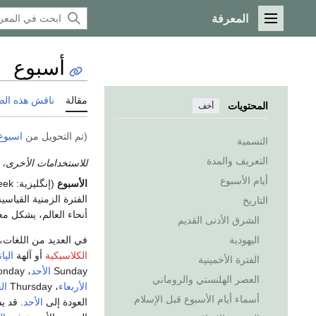
المعرفة
القائمة الرئيسية
أسبوع
مقالة
ناقش هذه ال
المحتويات
أخف
(تم التحويل من
اسبوع
التسمية
التعريف والمدة
للاستخدامات الأخرى، 
أيام الأسبوع
الأسبوع
(إنگليزية:
eek
الفترة الزمنية القياس
التاريخ
أنحاء العالم، يشكل م
الشرق الأدنى القديم
في العديد من اللغات،
اليهودية
الكلاسيكية
أو آلهة
الپا
الفترة الأخمينية
Sunday
الأحد
، Monday
العصر الهلنستي والروماني
الأربعاء
، Thursday
ال
أسماء أيام الأسبوع قبل الإسلام
العودة إلى
الأحد
. قد ي