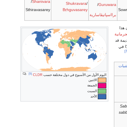
/
Shanivara
Shukravara
/
/
Guruwara
Sthiravasarey
Bṛhguvasarey
Sow
برااسپاتيڤاسارية
 هذا
جرمانية
ديمة قد
ا في
شبات
[5]
اليوم الأول من الأسبوع في دول مختلفة حسب
CLDR
الاثنين
الجمعة
السبت
الأحد
Sab
sabb