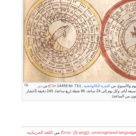
وم والأسبوع، من
الفترة الكالولنجية
. (
14456 fol. 71r) من
Clm
دير
. الأسبوع مقسم إلى سبعة أيام، وكل يوم إلى 24 ساعة، 96 نقطة (ربع ساعة)، 240 دقيقة (أعشار
بعون من الساعة).
Error: {{Lang}}: unrecognized language
من
اللغة الجرمانية