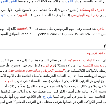
القمر
، يبلغ الأسبوع 23.659٪ من متوسط
الشهر القمر
الأحرف الدومينيكية
(الحروف من A إلى G لتحديد أيام الأسبوع لليوم الأول من عام معين) لتسهيل
ر إلى
رقم اليوم اليوليوسي
(JD، أي قيمة العدد الصحيح عند
الظهيرة
حسب
التوق
الباقي
بعد قسمة رقم اليوم اليوليوسي على سبعة (JD
7 + 1) إلى يوم هذا التاريخ
modulo
2461261 mod 7 + 1
yields 6، الموافق السبت.
ع
 أيام الأسبوع
على اسم
الكواكب الكلاسيكية
. استمر نظام التسمية هذا جنبًا إلى جنب مع التقليد
م
باللاتينية الكنسية
بدءًا من "دومينيكا" (
يوم الرب
) كأول يوم في الأسبوع. طُرحت ا
مرتبطة بالكواكب الكلاسيكية في
التفسير الجرماني
في مر
Interpretatio germanica
رية الرومانية، مما أدى إلى التقاليد الجرمانية للأسماء القائمة على الآلهة الأصل
أسبوع ليس هو الترتيب الكلاسيكي للكواكب (حسب المسافة في نموذج
المجالات
افئ، ولا من خلال سرعة حركتها الظاهرة في سماء الليل). بدلاً من ذلك، أدت 
مية الأيام التالية على أسماء الكواكب التي تفصل بين ثلاثة أماكن في قوائمها
 الخاصية على ما يبدو في أطروحة كتبها
پلوتارخ
عام 100م، حيث ورد أنها تناو
ى اسم الكواكب التي تم حسابها بترتيب مختلف عن الترتيب الفعلي؟" (نص أط