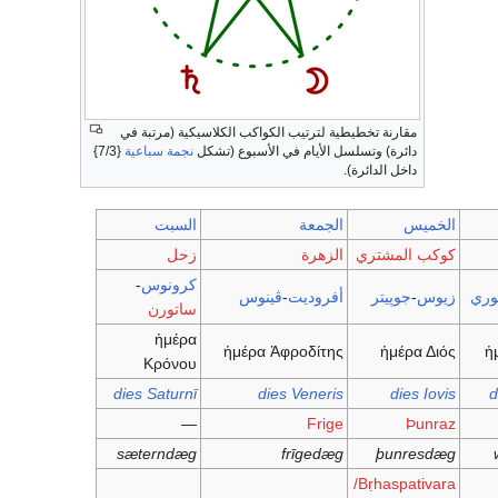
مقارنة تخطيطية لترتيب الكواكب الكلاسيكية (مرتبة في
دائرة) وتسلسل الأيام في الأسبوع (تشكل
نجمة سباعية
{7/3}
داخل الدائرة).
الخميس
الجمعة
السبت
كوكب المشتري
الزهرة
زحل
كرونوس
-
وري
زيوس
-
جوپيتر
أفروديت
-
ڤينوس
ساتورن
ἡμέρα
ἡμέρα Ἀφροδίτης
ἡμέρα Διός
ἡ
Κρόνου
dies Saturnī
dies Veneris
dies Iovis
d
—
Frige
Þunraz
sæterndæg
frīgedæg
þunresdæg
Bṛhaspativara/