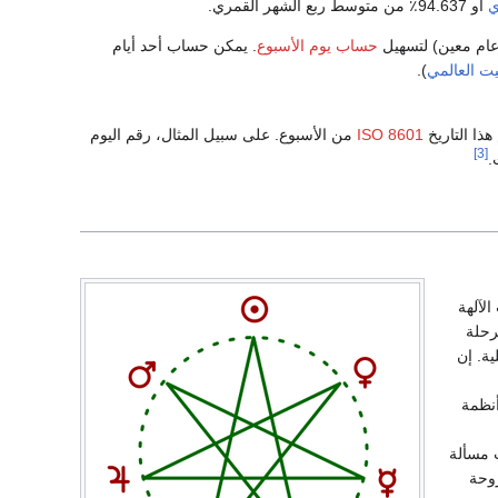
ي
أو 94.637٪ من متوسط ربع الشهر القمري.
حساب يوم الأسبوع
. يمكن حساب أحد أيام
يت العالمي
).
ISO 8601
من الأسبوع. على سبيل المثال، رقم اليوم
[3]
لآلهة
حلة
ية. إن
أنظمة
لت مسألة
روحة