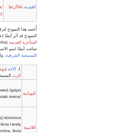
الڤيدية
ناڤاگراها
a/
ey
أُعتمد هذا النموذج لت
النموذج قد أثر أيضًا
المتأخرة القديمة
(
hha
صاغت أيضًا اسم الاثني
المسيحية الشرقية
، و
1.
الأحد
(
يوم
الرب
المسيح
ιακὴ ἡμέρα
اليونانية
/kiriaki iméra/
es] dominica
feria
rarely
اللاتينية
prima, feria