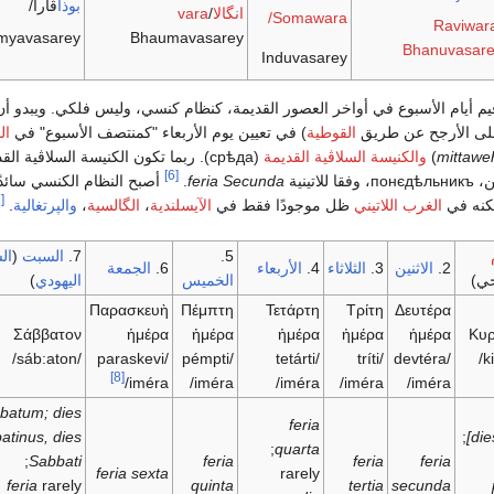
بوذا
ڤارا/
انگالاvara
/
Somawara/
Raviwar
myavasarey
Bhaumavasarey
Bhanuvasar
Induvasarey
رقيم أيام الأسبوع في أواخر العصور القديمة، كنظام كنسي، وليس فلكي. ويبدو أن
 (على الأرجح عن طريق
القوطية
) في تعيين يوم الأربعاء "كمنتصف الأسبوع" في
ال
mittawe
)
والكنيسة السلاڤية القديمة
(
срѣда
). ربما تكون الكنيسة السلاڤية الق
[6]
ن،
понєдѣльникъ
، وفقا للاتينية
feria Secunda
.
أصبح النظام الكنسي سائدً
[7]
لكنه في
الغرب اللاتيني
ظل موجودًا فقط في
الآيسلندية
،
الگالسية
،
والپرتغالية
.
5.
7.
السبت
(
ال
2.
الاثنين
3.
الثلاثاء
4.
الأربعاء
6.
الجمعة
ي)
الخميس
اليهودي
)
Παρασκευὴ
Πέμπτη
Τετάρτη
Τρίτη
Δευτέρα
Σάββατον
ἡμέρα
ἡμέρα
ἡμέρα
ἡμέρα
ἡμέρα
Κυρ
/sáb:aton/
/paraskevi
/pémpti
/tetárti
/tríti
/devtéra
[8]
iméra/
iméra/
iméra/
iméra/
iméra/
batum; dies
feria
atinus, dies
;
[di
;
quarta
;
Sabbati
feria
feria
feria
feria sexta
rarely
feria
rarely
quinta
tertia
secunda