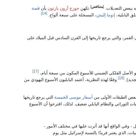
[
متناقض
]
ه ببعض التعديلات.
تكهن
جورج آرون بارتون
بأن
قصة
[14]
ق البابلية،
إنوما إليش
، المسجلة على سبعة ألواح.
القمر، والتي يرجع تاريخها إلى القرن السادس قبل الميلاد على
[17]
هو الأصل الفلكي الضمني للأسبوع المكون من سبعة أيام،
[18]
جديد).
وفقًا لهذه النظرية، أعتمد البابليون الأسبوع اليهودي من
عض الطبقات الأولى من
أسفار موسى الخمسة
التي يرجع تاريخها
بات التوراتي والنظام البابلي ضعيف. لذلك، اقترحوا أن الأسبوع
 - وفي الواقع أنها قد أثرت عليها في مختلف الأمور -
ات، الذي يعتبر فريدًا بالنسبة لإسرائيل مثل يوم