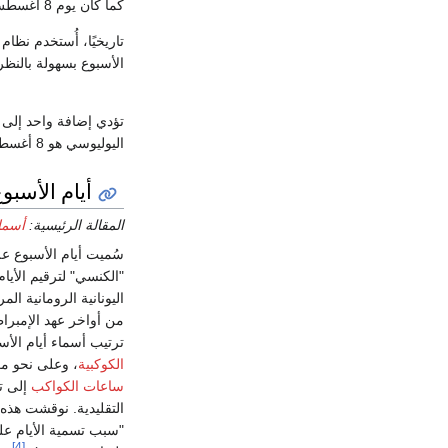
كما كان يوم 8 أغسطس 2026. بالنسبة لمسار
تاريخيًا، أُستخدم نظام
الأسبوع بسهولة بالنظ
تؤدي إضافة واحد إلى
اليوليوسي هو 8 أغسطس 2026 is 2461261. حساب
أيام الأسبو
المقالة الرئيسية:
أسماء
سُميت أيام الأسبوع 
"الكنسي" لترقيم الأيا
اليونانية الرومانية ال
من أواخر عهد الإمبراطو
ترتيب أسماء أيام ال
الكوكبية
، وعلى نحو مك
ساعات الكواكب
إلى تس
التقليدية. نوقشت هذه
"سبب تسمية الأيام عل
[4]