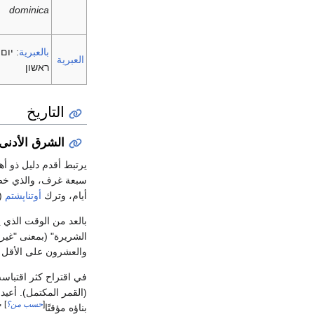
dominica
بالعبرية
:
יום
العبرية
ראשון
التاريخ
الشرق الأدنى 
يرتبط أقدم دليل ذو أه
سبعة غرف، والذي خص
أيام، وترك
أوتناپشتم
(
بالعد من الوقت الذي 
الشريرة" (بمعنى "غير 
والعشرون على الأقل ي
في اقتراح كثر اقتباسه
(القمر المكتمل). أعيد بن
[
حسب من؟
]
بناؤه مؤقتًا
"[Sa]bbath ثم يتقابل، ف