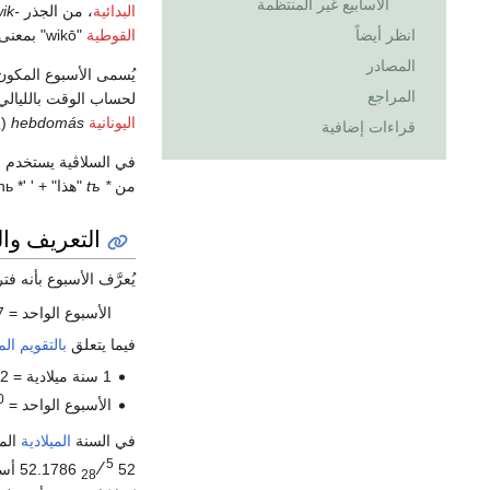
الأسابيع غير المنتظمة
البدائية
، من الجذر
ik-
انظر أيضاً
القوطية
"wikō" بمعنى "ترتيب" في
المصادر
يُسمى الأسبوع المكون
المراجع
لحساب الوقت بالليالي
اليونانية
hebdomás
(
ς
قراءات إضافية
في السلاڤية يستخدم
من
* tъ
"هذا" + ' '* dьnь
التعريف وا
يُعرَّف الأسبوع بأنه 
الأسبوع الواحد = 7 أيام = 168 ساعة = 10080 دقيقة = 604.800 ثانية.
فيما يتعلق
بالتقويم الم
1 سنة ميلادية = 52 أسبوعًا + يوم واحد (يومان في
0
الأسبوع الواحد =
في السنة
الميلادية
المتوسطة،
5
⁄
52
28