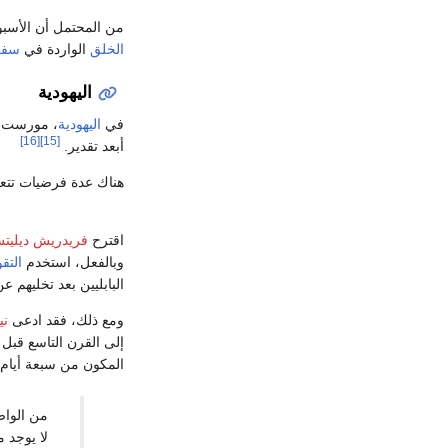
من المحتمل أن الأسبوع
الخلق
الواردة في
سفر 
اليهودية
في
اليهودية
، مورست لأ
[16]
[15]
أبعد تقدير.
هناك عدة فرضيات تتعل
اقترح
فريدريش ديليت
وبالفعل، استخدم
التقو
البابليين بعد تخليهم ع
ومع ذلك، فقد ادعى
ني
إلى القرن التاسع قبل 
المكون من سبعة أيام 
من الواض
لا يوجد م