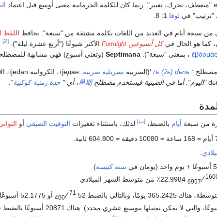
w
"منعطف، تحرك، تغيير". ربما كان للكلمة الجرمانية معنى أوسع قبل اعتماد
الت
لوقا
1: 8.
 من سبعة أيام في العديد من اللغات بكلمة مشتقة من "سبعة". يحافظ
اللفظ ا
[2]
، كما هو الحال في
كل أسبوعين
الأكثر شيوعًا ("أربع عشرة ليلة").
أ
Fortnight
ἑβδομά
، بمعنى "سبعة").
Septimana
(وتعني أسبوع) فهي مشابهة للمصطل
 مصطلح
* tъ (žь) dьnь
'(الصربية
سيريلية صربية
:
тједан
، الكرواتية tjedan، الأوكرانية
"اليوم". أما في الصينية فيستخدم مصطلح
星期
، أي "
حدة زمنية
كوكبية
".
لمدة
[ب]
فترة من سبعة
أيام
بالضبط،
لذلك، باستثناء تغغيرات
التوقيت الصيفي
أو
الثواني
يلادي
:
سنة كبيسة
)
160
⁄
22.9984٪ من متوسط الشهر الميلادي
6957
71
⁄
 هناك 365.2425 يومًا، وبالتالي بالضبط
52
أو 52.1775 أسبوعًا (على عكس
400