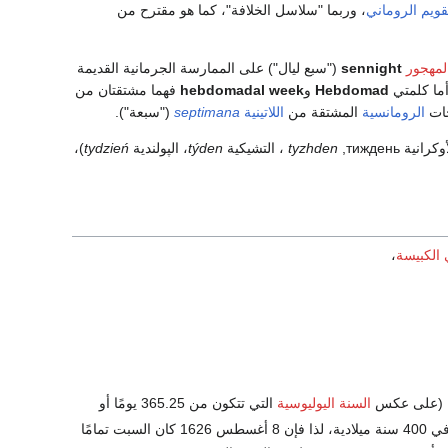
قويم الروماني
، وربما "سلاسل الخلافة"، كما هو مقترح من
لمهجور
sennight
("سبع ليال") على الممارسة الجرمانية القديمة
ما كلمتي
Hebdomad
و
hebdomadal week
فهما مشتقتان من
حات
الرومانسية
المشتقة من
اللاتينية
septimana
("سبعة").
тиждень
,
tyzhden
، التشيكية
týden
، الپولندية
tydzień
)،
 الكبيسة
،
السنة اليوليوسية
التي تتكون من 365.25 يومًا أو
52.1786 أسبوعًا، والتي لا يمكن تمثيلها بتوسيع عشري محدد). هناك 20871 أسبوعًا بالضبط في 400 سنة ميلادية، لذا فإن 8 أغسطس 1626 كان السبت تمامًا