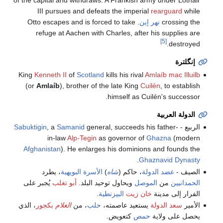
of the capital and withdraws. A Frankish army under Lothair
III pursues and defeats the imperial
rearguard
while
crossing the
نهر إين
. Otto escapes and is forced to take
refuge at Aachen with Charles, after his supplies are
[5]
destroyed.
إنگلترة
King
Kenneth II
of
Scotland
kills his rival
Amlaíb mac Illuilb
(or
Amlaíb
), brother of the late King
Cuilén
, to establish
himself as Cuilén's successor.
الدولة العربية
الربيع -
general, succeeds his father-
Samanid
, a
Sabuktigin
in-law
Alp-Tegin
as governor of
Ghazna
(modern
Afghanistan
). He enlarges his dominions and founds the
.
Ghaznavid Dynasty
الصيف -
عضد الدولة
، حاكم (
شاه
)
الأسرة البويهية
، يطرد
الحمدانيين
من
الموصل
ويحاول توحيد البلد.
أبو تغلب
يُجبر على
الفرار إلى مدينة
خان زيت
البيزنطية
.
الأمير
سعد الدولة
يستعيد عاصمته،
حلب
، من
الغلام
بكجور
، الذي
يحصل على ولاية
حمص
كتعويض.