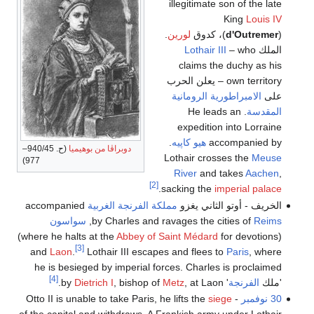
illegitimate son of the late
King
Louis IV
)، كدوق
d'Outremer
(
لورين
.
الملك
– who
Lothair III
claims the duchy as his
own territory – يعلن الحرب
على
الامبراطورية الرومانية
المقدسة
. He leads an
expedition into Lorraine
accompanied by
هيو كاپيه
.
دوبراڤا من بوهيميا
(ح. 940/45–
Lothair crosses the
Meuse
977)
River
and takes
Aachen
,
[2]
.
sacking the
imperial palace
الخريف - أوتو الثاني يغزو
مملكة الفرنجة الغربية
accompanied
Reims
by Charles and ravages the cities of
,
سواسون
for devotions)
Abbey of Saint Médard
(where he halts at the
[3]
and
Laon
.
Lothair III escapes and flees to
Paris
, where
he is besieged by imperial forces. Charles is proclaimed
[4]
'ملك
الفرنجة
' by
, at Laon.
Metz
, bishop of
Dietrich I
30 نوفمبر
- Otto II is unable to take Paris, he lifts the
siege