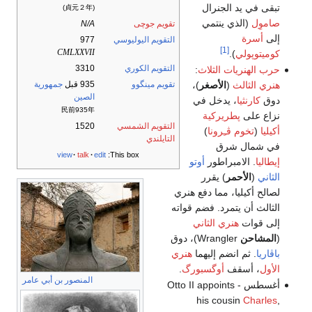
تبقى في يد الجنرال
(貞元２年)
صاموِل
(الذي ينتمي
تقويم جوچى
N/A
إلى
أسرة
التقويم اليوليوسي
977
[1]
CMLXXVII
كوميتوپولي
).
التقويم الكوري
3310
حرب الهنريات الثلاث
:
هنري الثالث
(
الأصغر
)،
تقويم مينگوو
935 قبل
جمهورية
الصين
دوق
كارنثيا
، يدخل في
民前935年
نزاع على
پطريركية
التقويم الشمسي
1520
أكيليا
(
تخوم ڤـِرونا
)
التايلندي
في شمال شرق
view
talk
edit
This box:
إيطاليا
. الامبراطور
أوتو
الثاني
(
الأحمر
) يقرر
لصالح أكيليا، مما دفع هنري
الثالث أن يتمرد. فضم قواته
إلى قوات
هنري الثاني
(
المشاحن
Wrangler)، دوق
باڤاريا
. ثم انضم إليهما
هنري
الأول
، أسقف
أوگسبورگ
.
المنصور بن أبي عامر
أغسطس - Otto II appoints
his cousin
Charles
,