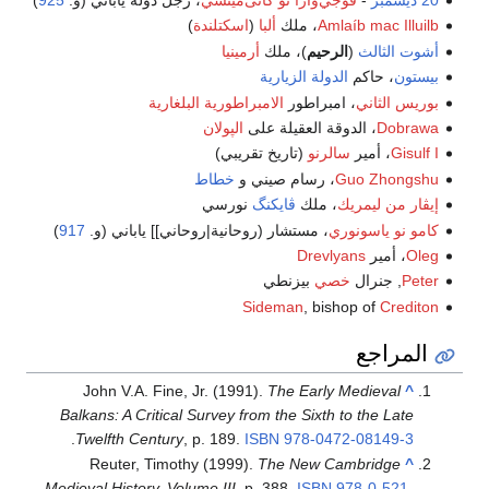
20 ديسمبر
-
فوجي‌وارا نو كانى‌ميتشي
، رجل دولة ياباني (و.
925
)
Amlaíb mac Illuilb
، ملك
ألبا
(
اسكتلندة
)
أشوت الثالث
(
الرحيم
)، ملك
أرمينيا
بيستون
، حاكم
الدولة الزيارية
بوريس الثاني
، امبراطور
الامبراطورية البلغارية
Dobrawa
، الدوقة العقيلة على
الپولان
Gisulf I
، أمير
سالرنو
(تاريخ تقريبي)
Guo Zhongshu
، رسام صيني و
خطاط
إيڤار من ليمريك
، ملك
ڤايكنگ
نورسي
كامو نو ياسونوري
، مستشار (روحانية|روحاني]] ياباني (و.
917
)
Oleg
، أمير
Drevlyans
Peter
, جنرال
خصي
بيزنطي
Sideman
, bishop of
Crediton
المراجع
John V.A. Fine, Jr. (1991).
The Early Medieval
^
Balkans: A Critical Survey from the Sixth to the Late
.
Twelfth Century
, p. 189.
ISBN
978-0472-08149-3
Reuter, Timothy (1999).
The New Cambridge
^
Medieval History, Volume III
, p. 388.
ISBN
978-0-521-