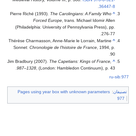
.
36447-8
Pierre Riché (1993).
The Carolingians: A Family Who
^
Forced Europe
, trans. Michael Idomir Allen
(Philadelphia: University of Pennsylvania Press), pp.
276-77.
Thérèse Charmasson, Anne-Marie le Lorrain, Martine
^
Sonnet:
Chronologie de l'histoire de France
, 1994, p.
90.
Jim Bradbury (2007).
The Capetians: Kings of France,
^
987–1328
, (London: Hambledon Continuum), p. 43.
ru-sib:977
تصنيفان
:
Pages using year box with unknown parameters
977