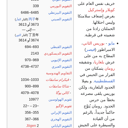
خريف نفس العام على
التقويم البورمي
339
كويلار
وإستركيل
التقويم البيزنطي
6485–6486
بغرض إضعاف سلامنكا
التقويم الصيني
年
丙子
(النار
الفأر
)
وليس احتلالها.
3673 أو 3613
الحملتان زادتا من
— إلى —
شعبيته في قرطبة.
丁丑年
(النار
الثور
)
3674 أو 3614
مايو
-
بوريس الثاني
،
التقويم القبطي
693–694
الامبراطور (
قيصر
)
التقويم الديسكوردي
2143
المطاح به من على
التقويم الإثيوپي
969–970
عرش
بلغاريا
، وشقيقه
التقويم العبري
4737–4738
رومان
يتمكنان من
التقاويم الهندوسية
الفرار من الحبس في
-
ڤيكرام سامڤات
1033–1034
القسطنطينية
. و يصِلا
-
شاكا سامڤات
899–900
الحدود البلغارية، ولكن
-
كالي يوگا
4078–4079
بوريس يلقى مصرعه
بخطأ من حرس
تقويم الهولوسين
10977
الحدود. رومان يُتوَّج
تقويم الإگبو
−23 – −22
حاكماً جديداً، بالرغم
التقويم الإيراني
355–356
من أن القيادة
التقويم الهجري
366–367
والسيطرة على الجيش
التقويم الياباني
2
Jōgen