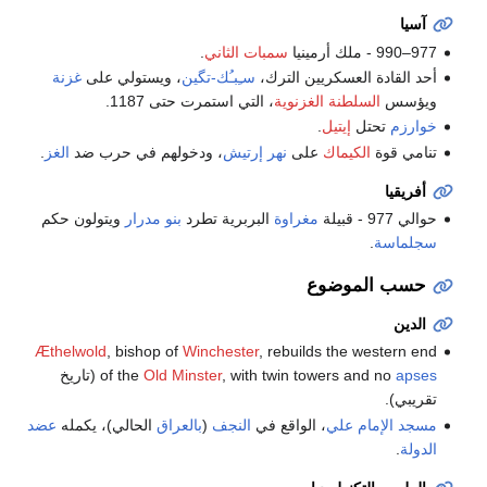
آسيا
977–990 - ملك أرمينيا
سمبات الثاني
.
أحد القادة العسكريين الترك،
سـِبـُك-تگين
، ويستولي على
غزنة
ويؤسس
السلطنة الغزنوية
، التي استمرت حتى 1187.
خوارزم
تحتل
إيتيل
.
تنامي قوة
الكيماك
على
نهر إرتيش
، ودخولهم في حرب ضد
الغز
.
أفريقيا
حوالي 977 - قبيلة
مغراوة
البربرية تطرد
بنو مدرار
ويتولون حكم
سجلماسة
.
حسب الموضوع
الدين
Æthelwold
, bishop of
Winchester
, rebuilds the western end
apses
, with twin towers and no
Old Minster
of the
(تاريخ
تقريبي).
مسجد الإمام علي
، الواقع في
النجف
(
بالعراق
الحالي)، يكمله
عضد
الدولة
.