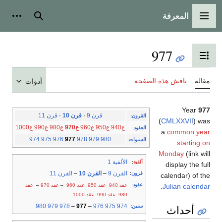
المعرفة
القائمة الرئيسية
بحث
أدوات
977
تبديل عرض جدول المحتويات
مقالة
ناقش هذه الصفحة
أدوات
Year
977
قرن 9
·
قرن 10
·
قرن 11
القرون
:
(
CMLXXVII
) was
ع940
ع950
ع960
ع970
ع980
ع990
ع1000
العقود
:
a
common year
974
975
976
977
978
979
980
السنوات
:
starting on
Monday
(link will
الألفية 1
ألفية
:
display the full
القرن 9
–
القرن 10
–
القرن 11
قرون
:
calendar) of the
عقود
:
عقد 940
عقد 950
عقد 960
–
عقد 970
–
عقد
.
Julian calendar
980
عقد 990
عقد 1000
980
979
978
–
977
–
976
975
974
سنين
:
أحداث