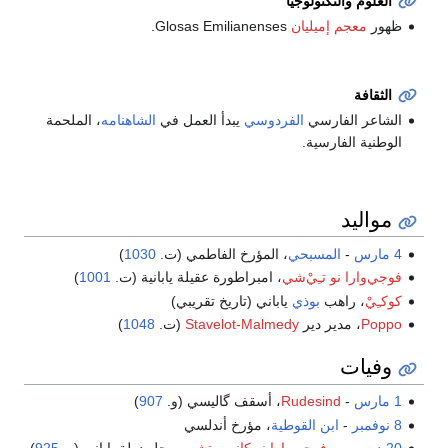
العلوم والتكنولوجيا
ظهور
معجم إميليان
Glosas Emilianenses.
الثقافة
الشاعر الفارسي
الفردوسي
يبدأ العمل في
الشاهنامه
، الملحمة
الوطنية الفارسية.
مواليد
4 مارس
-
المسبحي
، المؤرخ الفاطمي (ت.
1030
)
فوجي‌وارا نو تـِيْ‌شي
، امبراطورة عقيلة يابانية (ت.
1001
)
كوكـِيْ
، راهب
بوذي
ياباني (تاريخ تقريبي)
Poppo
، مدير دير
Stavelot-Malmedy
(ت.
1048
)
وفيات
1 مارس
-
Rudesind
، أسقف گاليسي (و.
907
)
8 نوفمبر
-
ابن القوطية
، مؤرخ أندلسي