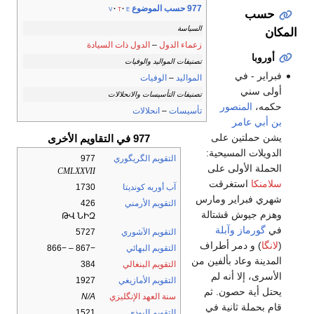
977 حسب الموضوع
v
t
e
حسب
السياسة
المكان
زعماء الدول
–
الدول ذات السيادة
أوروبا
تصنيفات المواليد والوفيات
فبراير - في
المواليد
–
الوفيات
أولى سني
تصنيفات التأسيسات والانحلالات
حكمه،
المنصور
تأسيسات
–
انحلالات
بن أبي عامر
يشن حملتين على
977 في التقاويم الأخرى
الدويلات المسيحية:
التقويم الگريگوري
977
الحملة الأولى على
CMLXXVII
سلامنكا
استغرقت
آب أوربه كونديتا
1730
شهري فبراير ومارس
التقويم الأرمني
426
وهزم جيوش قشتالة
ԹՎ ՆԻԶ
في
گورماز
وآبلة
التقويم الآشوري
5727
(
لانگا
) و دمر أطراف
التقويم البهائي
−867 – −866
المدينة وعاد بألفين من
التقويم البنغالي
384
الأسرى، إلا أنه لم
التقويم الأمازيغي
1927
يحتل أية حصون. ثم
سنة العهد الإنگليزي
N/A
قام بحملة ثانية في
التقويم البوذي
1521