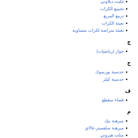
تثليث ديلاوني
تجميع الكرات
تربيع المربع
تعبئة الكرات
تعبئة متراصة لكرات متساوية
ج
جوار (رياضيات)
ح
حدسية بورسوك
حدسية كپلر
ف
فضاء متقطع
م
مبرهنة بيك
مبرهنة سلفستر-غالاي
مثلث هيروني