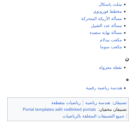
مثلث پاسكال
مخطط فورونوي
مسألة الأريكة المتحركة
مسألة عدد التقبيل
مسألة نهاية سعيدة
مكعب بيدلام
مكعب سوما
ن
نقطة معزولة
ه
هندسة رياضية رقمية
تصنيفان
:
هندسة رياضية
رياضيات متقطعة
تصنيفان مخفيان:
Portal templates with redlinked portals
جميع التصنيفات المتعلقة بالرياضيات