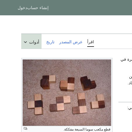
إنشاء حساب
دخول
اقرأ
عرض المصدر
تاريخ
أدوات
د.
ي:
قطع مكعب سوما السبعة مفككة.