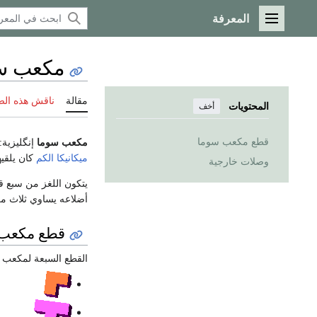
المعرفة
القائمة الرئيسية
مكعب س
مقالة
ناقش هذه ال
المحتويات
أخف
قطع مكعب سوما
مكعب سوما
إنگليزية:
ميكانيكا الكم
كان يلقيه
وصلات خارجية
يتكون اللغز من سبع
أضلاعه يساوي ثلاث مك
قطع مكعب 
القطع السبعة لمكعب