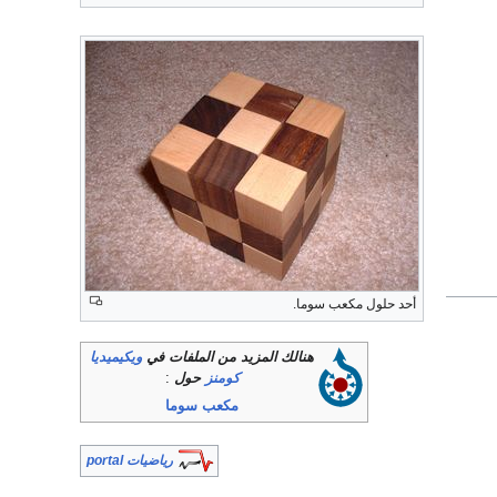
أحد حلول مكعب سوما.
هنالك المزيد من الملفات في
ويكيميديا
كومنز
حول
:
مكعب سوما
رياضيات portal