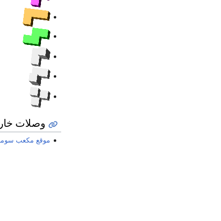
وصلات خار
موقع مكعب سوما