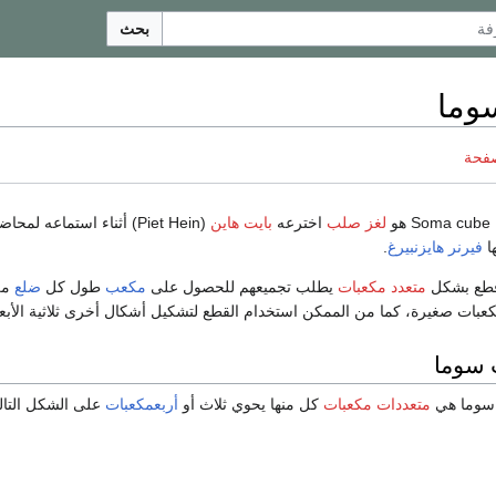
بحث
وما
صفحة
Soma cube
هو
لغز صلب
اخترعه
بايت هاين
(Piet Hein) أثناء استماعه لمحاضرة في
ا
فيرنر هايزنبيرغ
.
 قطع بشكل
متعدد مكعبات
يطلب تجميعهم للحصول على
مكعب
طول كل
ضلع
من
عبات صغيرة، كما من الممكن استخدام القطع لتشكيل أشكال أخرى ثلاثية الأبعا
سوما
 سوما هي
متعددات مكعبات
كل منها يحوي ثلاث أو
أربعمكعبات
على الشكل التال