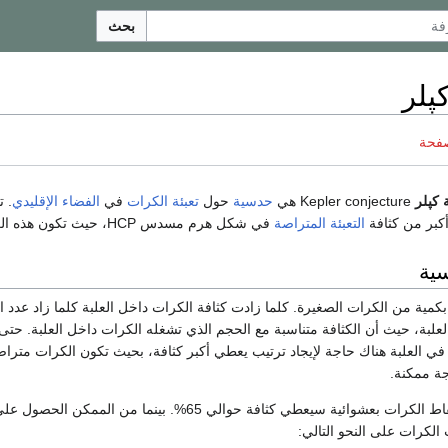
بحث
پلر
صفحة
كپلر
Kepler conjecture هي
حدسية
حول
تعبئة الكرات
في
الفضاء الإقليدي
. 
كبر من كثافة
التعبئة المتراصة
في شكل هرم مسدس HCP، حيث تكون هذه الكثافة تساوي حوالي 74%.
ية
كمية من الكرات الصغيرة. كلما زادت كثافة الكرات داخل العلبة كلما زاد عدد 
علبة، حيث أن الكثافة متناسبة مع الحجم الذي تشغله الكرات داخل العلبة. حت
في العلبة هناك حاجة لإيجاد ترتيب يعطي أكبر كثافة، بحيث تكون الكرات متراص
جة ممكنة.
توضح التجارب أن إسقاط الكرات بعشوائية سيعطي كثافة حوالي 65%. بينما من الممكن 
الكرات على النحو التالي: