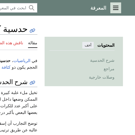
المعرفة
القائمة الرئيسية
حدسية ك
مقالة
ناقش هذه ال
المحتويات
أخف
شرح الحدسية
في
الرياضيات
،
حدسية 
الحجم يكون ذو
كثافة
أ
مراجع
وصلات خارجية
شرح الحدس
تخيل ملء علبة كبيرة ب
الممكن وضعها داخل ال
على أكبر عدد للكرات 
بعضها البعض بأكبر در
عالية عن طريق ترتيب 