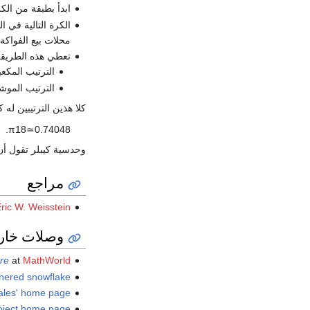
ابدأ بطبقة من ال
الكرة التالية في 
محلات بيع الفواكة)
تعطي هذه الطريقة
الترتيب المكعبي
الترتيب الموش
كلا هذين الترتيبين له
.
π
1
8
≃
0
.
7
4
0
4
8
وحدسية كيبلر تقول أن 
مراجع
ric W. Weisstein
وصلات خار
re
at
MathWorld
nered snowflake'
les' home page
oject home page