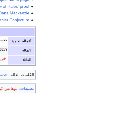
 of Hales' proof
y Dana Mackenzie
epler Conjecture
حدسية
أعماله العلمية
627)
اعماله
كاترين
العائلة
الكلمات الدالة:
حدسي
تصنيفات
:
يوهانس كپ