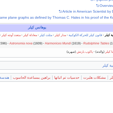
Overview
Article in American Scientist b
tame plane graphs as defined by Thomas C. Hales in his proof of the K
يوهانس كپلر
 كپلر
قانون كپلر للحركة الكوكبية
مدار كپلر
مثلث كپلر
معادلة كپلر
متعدد أوجه كپلر
1596)
Astronomia nova
(1609)
Harmonices Mundi
(1619)
Rudolphine Tables
(1
ا كپلر
(والدته)
ياكوب بارتش
(صهره)
ة كپلر
لر
مشكلات هلبرت
حدسيات تم اثباتها
براهين بمساعدة الحاسوب
هندسة