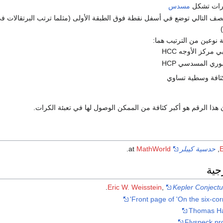
كرات تشكل
مسدس
الصف التالي توضع في أسفل نقطة فوق الطبقة الأولى (مثلما ترتب البرتقالات ف
 نوعين من الترتيب هما:
 مركز الأوجه HCC
وري المسدسي HCP
 كثافة وسطية تساوي
هذا الرقم هو أكبر كثافة من الممكن الوصول لها في تعبئة الكرات.
E
,
حدسية كيبلر
at
MathWorld
.
جية
.
Eric W. Weisstein
,
Kepler Conjectu
Front page of 'On the six-cor
Thomas Ha
Flyspeck pr