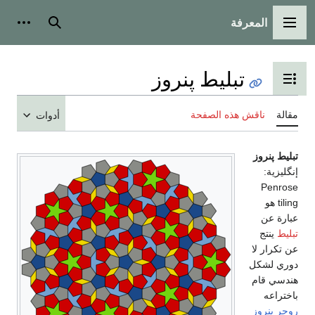
المعرفة
القائمة الرئيسية
بحث
أدوات
تبليط پنروز
تبديل عرض جدول المحتويات
مقالة
ناقش هذه الصفحة
أدوات
تبليط پنروز
إنگليزية:
Penrose
tiling
هو
عبارة عن
تبليط
ينتج
عن تكرار لا
دوري لشكل
هندسي قام
باختراعه
روجر پنروز