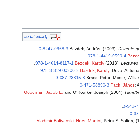
رياضيات portal
.
0-8247-0968-3
Bezdek, András, (2003).
Discrete g
.
978-1-4419-0599-4
Bezde
.
978-1-4614-8117-1
Bezdek, Károly
(2013).
Lectures
.
978-3-319-00200-2
Bezdek, Károly
; Deza, Antoine
.
0-387-23815-8
Brass, Peter; Moser, Willi
.
0-471-58890-3
Pach, János
; 
Goodman, Jacob E.
and O'Rourke, Joseph (2004).
Handbo
.
3-540-7
.
0-38
Vladimir Boltyanski
,
Horst Martini
, Petru S. Soltan, 