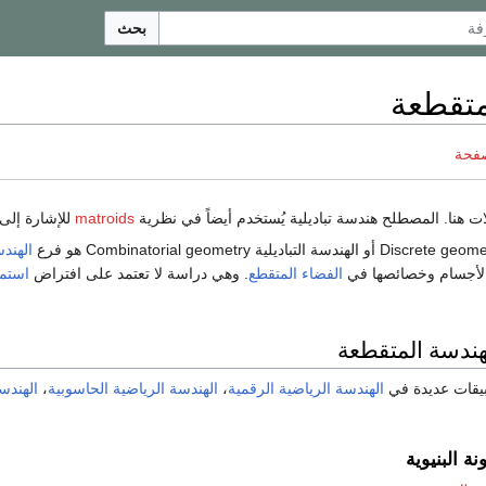
بحث
تقطعة
صفحة
لات هنا. المصطلح هندسة تباديلية يُستخدم أيضاً في نظرية
matroids
للإشارة إلى
الهند
لأجسام وخصائصها في
الفضاء المتقطع
. وهي دراسة لا تعتمد على افتراض
استمر
هندسة المتقطعة
بيقات عديدة في
الهندسة الرياضية الرقمية
،
الهندسة الرياضية الحاسوبية
،
الهندس
نة البنيوية