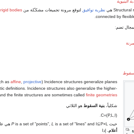
بة البنيوية
نظرية توافيق
لتوقع مرونة تجميعات مشكـّلة من
rigid bodies
.
connected by flexib
مجال تضم:
مرنة
 سقوط
affine
,
projective
Incidence structures generalize planes (such as
ic definitions. Incidence structures also generalize the higher-
nd the finite structures are sometimes called
finite geometries
شكلياً،
بنية السقوط
هو الثلاثي
.
C
=
(
P
,
L
,
I
)
حيث
L
×
P
⊆
I
is a set of "lines" and
L
is a set of "points",
P
هي عل
أعلام.
إذا
ع