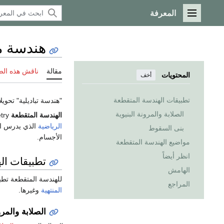
المعرفة
القائمة الرئيسية
هندسة م
مقالة
ناقش هذه ال
المحتويات
أخف
تطبيقات الهندسة المتقطعة
"هندسة تباديلية" تحوي
الصلابة والمرونة البنيوية
الهندسة المتقطعة
Discrete geometry أو الهندسة التباديلية Combinatorial geometry هو فرع
الرياضية
الذي يدرس ا
بنى السقوط
الأجسام.
مواضيع الهندسة المتقطعة
انظر أيضاً
تطبيقات ال
الهامش
للهندسة المتقطعة تط
المراجع
المنتهية
وغيرها.
الصلابة والمرو