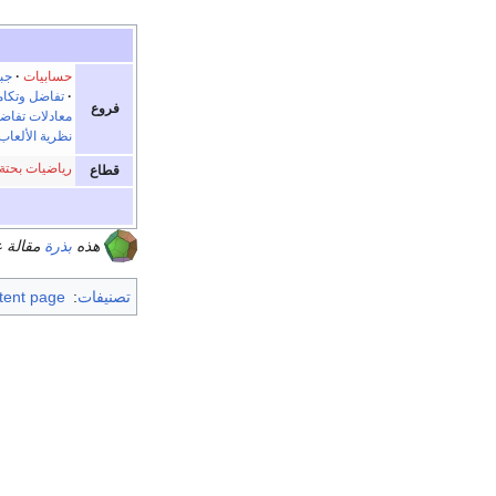
حسابيات
جب
تفاضل وتكا
فروع
معادلات تفاضلي
نظرية الألعاب
رياضيات بحتة
قطاع
هذه
بذرة
مقالة 
تصنيفات
:
stent page