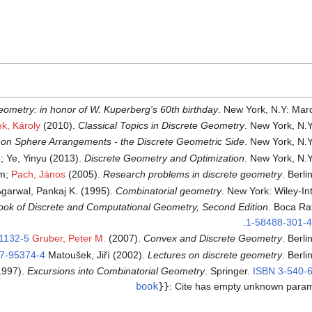
eometry: in honor of W. Kuperberg's 60th birthday
. New York, N.Y: Mar
k, Károly
(2010).
Classical Topics in Discrete Geometry
. New York, N.Y
 on Sphere Arrangements - the Discrete Geometric Side
. New York, N.Y
; Ye, Yinyu (2013).
Discrete Geometry and Optimization
. New York, N.Y
am;
Pach, János
(2005).
Research problems in discrete geometry
. Berli
Agarwal, Pankaj K. (1995).
Combinatorial geometry
. New York: Wiley-In
ok of Discrete and Computational Geometry, Second Edition
. Boca R
.
1-58488-301-4
1132-5
Gruber, Peter M.
(2007).
Convex and Discrete Geometry
. Berli
7-95374-4
Matoušek, Jiří (2002).
Lectures on discrete geometry
. Berli
(1997).
Excursions into Combinatorial Geometry
. Springer.
ISBN
3-540-
book
}}
:
Cite has empty unknown para