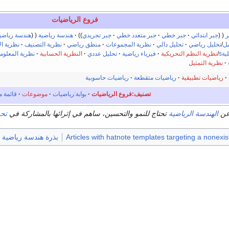
فروع الرياضيات
ر
جبر ابتدائي
جبر خطي
جبر متعدد خطي
جبر تجريدي
هندسة رياضية
هندسة رياضي
مل
/
تحليل رياضي
تحليل دالي
نظرية المجموعات
منطق رياضي
نظرية التصنيف
نظرية ال
ةs
/
نظرية النظم التحريكية
فيزياء رياضية
تحليل عددي
النظرية الحسابية
نظرية المعلوم
نظرية التمثيل
رياضيات تطبيقية
رياضيات متقطعة
رياضيات حاسوبية
تصنيف:فروع الرياضيات
بوابة:رياضيات
موضوعات
قائمة 
عن
الهندسة الرياضية
تحتاج للنمو والتحسين، ساهم في إثرائها بالمشاركة في
تحر
Articles with hatnote templates targeting a nonexi
بذرة هندسة رياضية