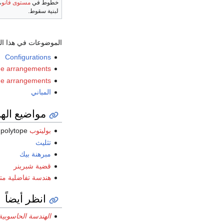
خطوط في
مستوى فانو
،
لبنية سقوط.
الموضوعات في هذا ال
Configurations
ne arrangements
ne arrangements
المباني
مواضيع اله
بوليتوب
polytope
تثليث
مبرهنة بيك
قضية شبرينر
هندسة تفاضلية مت
انظر أيضاً
الهندسة الحاسوبية