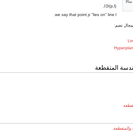
 مثالاً
,
I
∈
)
p
,
l
(
.
we say that point
p
"lies on" line
l
مجال تضم:
Li
Hyperpla
ندسة المتقطعة
قطعة
 والمتقطعة