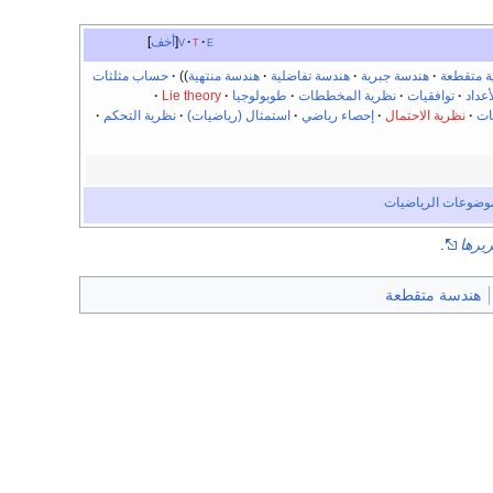
e
t
v
أخف
ة متقطعة
هندسة جبرية
هندسة تفاضلية
هندسة منتهية
حساب مثلثات
أعداد
توافقيات
نظرية المخططات
طوبولوجيا
Lie theory
ات
نظرية الاحتمال
إحصاء رياضي
استمثال (رياضيات)
نظرية التحكم
موضوعات الرياضيات
يرها
.
هندسة متقطعة