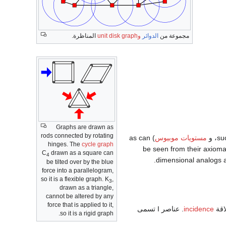
مجموعة من
الدوائر
وunit disk graph
المناظرة.
Graphs are drawn as
rods connected by rotating
، و
مستويات موبيوس
) as can
hinges. The
cycle graph
be seen from their axiomat
C
drawn as a square can
4
.
dimensional analogs a
be tilted over by the blue
force into a parallelogram,
so it is a flexible graph. K
,
3
drawn as a triangle,
cannot be altered by any
force that is applied to it,
اقة
incidence
. عناصر
I
تسمى
so it is a rigid graph.