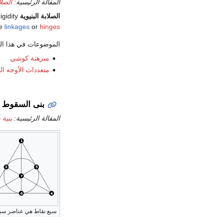
المقالة الرئيسية:
الصلا
الصلابة البنيوية
Structural rigidity هي
le
linkages
or
hinges
الموضوعات في هذا ال
مبرهنة كوشي
متعددات الأوجه ال
بنى السقوط
المقالة الرئيسية:
بنية
سبع نقاط هي عناصر سب