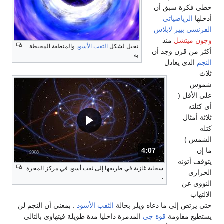
خطى فكرة سبق أن
أدخلها
الرياضياتي
الفرنسي
بيير لابلاس
وجون ميتشل
منذ
تخيل لشكل
الثقب الأسود
والمنطقة المحيطة
أكثر من قرن وجد أن
به
النجم
الذي يعادل
ثلاث
شموس
على الأقل (
أي كتلته
ثلاثة أمثال
كتله
الشمس )
ما إن
4:07
المدة: دقائق و 7 ثواني.
يتوقف أتونه
سحابة غازية في طريقها إلى ثقب أسود في مركز المجرة
الحراري
.
النووي عن
الالتهاب
حتى يرتص إلى ما دعاه ويلر بحالة
الثقب الأسود
. بمعني أن النجم لن
يستطيع مقاومة
قوة جي
المدمرة داخليا مدة طويلة فيتهاوى بالتالي