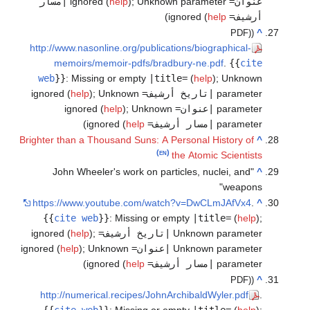
عنوان=
ignored (
Unknown parameter
;
)
help
|مسار
أرشيف=
ignored (
help
)
^
(PDF)
http://www.nasonline.org/publications/biographical-
memoirs/memoir-pdfs/bradbury-ne.pdf
.
{{
cite
web
}}
:
Missing or empty
|title=
(
help
)
;
Unknown
parameter
|تاريخ أرشيف=
ignored (
Unknown
;
)
help
parameter
|عنوان=
ignored (
Unknown
;
)
help
parameter
|مسار أرشيف=
ignored (
help
)
Brighter than a Thousand Suns: A Personal History of
^
‏
(en)
the Atomic Scientists
"John Wheeler's work on particles, nuclei, and
^
weapons"
https://www.youtube.com/watch?v=DwCLmJAfVx4
.
^
{{
cite web
}}
:
Missing or empty
|title=
(
help
)
;
Unknown parameter
|تاريخ أرشيف=
ignored (
;
)
help
Unknown parameter
|عنوان=
ignored (
Unknown
;
)
help
parameter
|مسار أرشيف=
ignored (
help
)
^
(PDF)
http://numerical.recipes/JohnArchibaldWyler.pdf
.