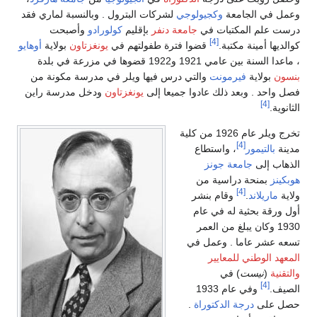
وعمل في الجامعة
وكجيولوجي
لشركات البترول . وبالنسبة لماري فقد
درست علم المكتبات في
جامعة دنفر
بإقليم
كولورادو
وأصبحت
[4]
كوالديها أمينة مكتبة.
قضوا فترة طفولتهم في
يونغزتاون
بولاية
أوهايو
، ماعدا السنة بين عامي 1921 و1922 قضوها في مزرعة في بلدة
بنسون
بولاية
فيرمونت
والتي درس فيها ويلر في مدرسة مكونة من
فصل واحد . وبعد ذلك عادوا جميعا إلى
يونغزتاون
ودخل مدرسة راين
[4]
الثانوية.
تخرج ويلر عام 1926 من كلية
[4]
مدينة
بالتيمور
، واستطاع
الذهاب إلى
جامعة جونز
هوبكينز
بمنحة دراسية من
[4]
ولاية
ماريلاند
.
وقام بنشر
أول ورقة بحثية له في عام
1930 وكان يبلغ من العمر
تسعه عشر عاما . وعمل في
المعهد الوطني للمعايير
والتقنية
(
نيست
) في
[4]
الصيف.
وفي عام 1933
حصل على
درجة الدكتوراة
.