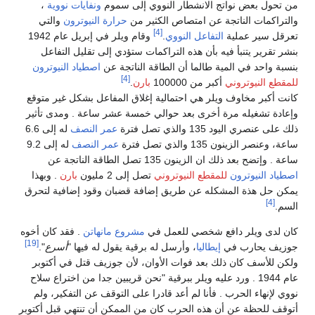
من تحول بعض نواتج الانشطار النووي إلى سموم
ونفايات نووية
،
والتراكمات الناتجة عن امتصاص الكثير من
حرارة النيوترون
والتي
[4]
تعرقل سير عملية
التفاعل النووي
.
وقام ويلر في إبريل عام 1942
بنشر تقرير يتنبأ فيه بأن هذه التراكمات ستؤدي إلى تقليل التفاعل
بنسبة واحد في المية طالما أن الطاقة الناتجة عن
اصطياد النيوترون
[4]
للمقطع النيوتروني
أكبر من 100000
بارن
.
كانت أكبر مخاوف ويلر هي احتمالية إغلاق المفاعل بشكل غير متوقع
وإعادة تشغيله مرة أخرى بعد حوالي خمسة عشر ساعة . ومدى تأثير
ذلك على عنصري اليود 135 والذي تصل فترة
عمر النصف
له إلى 6.6
ساعة، وعنصر الزينون 135 والذي تصل فترة
عمر النصف
له إلى 9.2
ساعة . وإتضح بعد ذلك ان الزينون 135 تصل الطاقة الناتجة عن
اصطياد النيوترون
للمقطع النيوتروني
تصل إلى 2 مليون
بارن
. وبهذا
يمكن حل هذة المشكله عن طريق إضافة قضبان وقود إضافية لتحرق
[4]
السم.
كان لدى ويلر دافع شخصي للعمل في
مشروع مانهاتن
. فقد كان أخوه
[19]
جوزيف يحارب في
إيطاليا
، وأرسل له برقية يقول له فيها "
أسرع
".
ولكن للأسف كان ذلك بعد فوات الأوان، لأن جوزيف قتل في أكتوبر
عام 1944 . ورد عليه ويلر ببرقية "نحن قريبين جدا من اختراع سلاح
نووي لإنهاء الحرب . فأنا لم أعد قادرا على التوقف عن التفكير، ولم
أتوقف للحظة عن أن هذه الحرب كان من الممكن أن تنتهي قبل أكتوبر