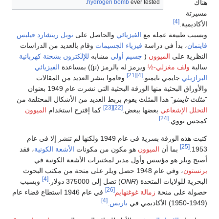
هناك
hydrogen bomb
ever tested.
مسيرتة
[4]
الأكاديمية.
وبسبب طبيعة عمله مع
الفيزيائي
والحاصل على
نوبل
ريتشارد فيلبس
فاينمان
، بدأ في دراسة
فيزياء الجسيمات
وقام بالعديد من الدراسات
النظرية على
الميوون
(
جسيم أولي
مشابه
للإلكترون
بشحنة كهربائية
سالبة
ولف مغزلي-½
ويرمز له بالرمز (μ)) بمساعدة
الفيزيائي
[21]
[4]
البرازيلي
جايمي تايمنو.
وقاموا بنشر العديد من المقالات
والأوراق البحثية منها الورقة البحثية التي نشرت عام 1949 بعنوان
"
مثلث تايمنو
" هذا المثلث يقوم بربط العديد من الأشكال المختلفة من
[23]
[22]
التحلل الإشعاعي
بعضها ببعض.
كما إقترح استخدام
الميوون
[24]
كمجس نووي.
كتبت هذه الورقة بسرية في عام 1949 ولكنها لم تنشر إلا في عام
[25]
1953.
بما أن
الميوون
هو مكون من مكونات
الأشعة الكونية
، فقد
أصبح ويلر هو مؤسس وأول مدير لمختبرات الأشعة الكونية في
برنستون
، وفي عام 1948 حصل ويلر على منحة من مكتب البحوث
[4]
البحرية للولايات المتحدة (
ONR
) تصل إلى 375000 دولار.
وبسبب
[26]
حصولة على منحة
زمالة غوغنهايم
في عام 1946 استطاع قضاء عام
[4]
(1949-1950) الأكاديمي في
باريس
.