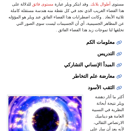
مستوى
أطوال بلانك
. وقد ابتكر ويلر عبارة
مستوى فائق
للدلالة على
هذا الفضاء الغريب الذي نجد في كل نقطة منه هندسة مستقلة كاملة
ثلاثية الأبعاد . وكانت اضطرابات هذا الفضاء الفائق عند ويلر هو المؤؤله
عن المظاهر الجسيمية، أي أن الجسيمات ليست سوى الصور التي
تخلقها لنا تموجات زبد هذا الفضاء الفائق .
معلومات الكم
التدريس
المبدأ الإنساني التشاركي
معارضة علم التخاطر
الثقب الأسود
أكثر ما أثار دهشة
ويلر نتيجة أبحاثة
النظرية في النسبية
العامة هو ديناميك
الارتصاص الثقالي،
لأنه بعد أن سار على