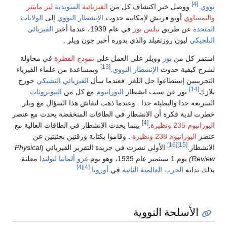
[4]
نووي
.
ووصل خبر اكتشاف كل من
الفيزيائية
السويدية
ليز مايتنر
والنمساوي
أوتو فريش لإمكانية حدوث
الإنشطار النووي
إلى
الولايات
المتحدة
عن طريق
نيلس بور
في عام 1939، عندما أخبر
الفيزيائي
البلجيكي
ليون روزنفيلد والذي بدوره أخبر جون ويلر .
استمر كل من
بور
وويلر على العمل على
نموذج القطرة
في محاولة
[13]
لشرح كيفية حدوث
الإنشطار النووي
.
وبمساعدة من علماء الفيزياء
التجريبيين إستطاعوا حل اللغز. فعندما سأل
الفيزيائي
التشيكي
جورج
[14]
بلازك
بور عن سبب انشطار
اليورانيوم
مع كل من
النيوترونات
السريعة جدا والبطيئة جدا . وعندما ذهب لنقاش هذا السؤال مع ويلر
خطرت لدية فكرة أن الانشطار في الطاقات المنخفضة يحدث مع عنصر
[4]
اليورانيوم 235
ونظيرة
.
بينما يحدث الانشطار في الطاقات العالية مع
عنصر
اليورانيوم 238
ونظيرة
. وقاموا بكتابة ورقتين بحثيتين عن
[16]
[15]
الانشطار.
الأولى نشرت في جريدة التقرير الفيزيائي (
Physical
Review)
يوم 1 سبتمبر عام 1939، وهو يوم
غزو ألمانيا لبولندا
معلنة
[4]
[4]
بذلك بداية
الحرب العالمية الثانية
في
أوروبا
.
الأسلحة النووية