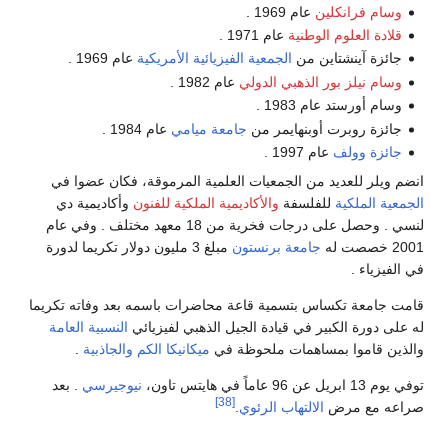
وسام فرانكلين
عام 1969 .
قلادة العلوم الوطنية
عام 1971 .
جائزة آينشتاين من
الجمعية الفيزيائية الأمريكية
عام 1969 .
وسام نيلز بور الذهبي الدولي
عام 1982 .
وسام أورستد عام 1983 .
جائزة روبرت أوبنهايمر من
جامعة ميامي
عام 1984 .
جائزة وولف
عام 1997 .
انضم ويلر للعديد من الجمعيات العلمية المرموقة، فكان عضوا في
الجمعية الملكية
للفلسفة
والأكاديمية الملكية للفنون
وأكاديمية دي
لنسي . وحصل على درجات فخرية من 18 معهد مختلف . وفي عام
2001 خصصت له
جامعة برنستون
مبلغ 3 مليون دولار تكريما لدورة
في الفيزياء .
قامت جامعة تكساس بتسمية قاعة محاضرات باسمه بعد وفاته تكريما
له على دورة الكبير في قيادة الجيل الذهبي لفيزيائي
النسبية العامة
والذين قاموا بمساهمات ملحوظة في
ميكانيكا الكم
والجاذبية
.
توفي يوم 13 ابريل عن 96 عاماً في هايتس تاون،
نيوجيرسي
. بعد
[38]
صراعه مع مرض
الالتهاب الرئوي
.