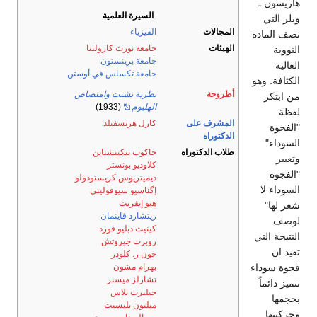
هاريسون ـ
السيرة العلمية
ويلر التي
المجالات
الفيزياء
تصف المادة
الهيئات
جامعة نورث كارولينا
النووية
جامعة برينستون
العالية
جامعة تكساس في أوستن
الكثافة. وهو
أطروحة
نظرية تشتت وامتصاص
من ابتكر
الهليوم
(1933)
لفظة
المشرف على
كارل هرتسفيلد
"الفجوة
الدكتوراه
السوداء"
طلاب الدكتوراه
جاكوب بيكينشتاين
وتعبير
كلاوديو بونستر
"الفجوة
ديميتريوس كريستودولو
السوداء لا
إگناسيو سيوفوليني
هيو إيفريت
شعر لها"
ريتشارد فاينمان
لوصف
كينيث دبليو فورد
النتيجة التي
روبرت جيروتش
تفيد ان
جون ر. كلودر
فجوة سوداء
بهرام مشون
تشارلز ميسنر
تتميز دائماً
جيلبرت بلاس
بحجمها
ميلتون بليسيت
وحركيتها