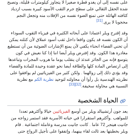
على نفسه إلى أن يغدو قطرة صغيرا لا يتجاوز كيلومترات قليلة، وتصبح
شدة الحقل الثقالي على سطح جرم الثقب الأسود كبيرة بسبب ازدياد
كثافته الهائلة حتى تمنع الضوء نفسه من الإفلات منه وتجعل النجم
[31]
محجوبا لا يرى.
وقد إقترح ويلر اعتمادا على أبحاثه الكثيرة في فيزياء الثقوب السوداء
أن الكون نفسه قد يكون واقعا داخل ثقب أسود عملاق لأن كتلته يمكن
أن تحني الفضاء انحناء يكفي لأن يمنع الإشارات الضوئية من أن تستطيع
مغادرة هذا الكون. وقد إفترض ويلر أيضا اننا إذا كنا نعيش في كون
يتوسع فإنه من الجائز عندئذ ان ينقلب يوما ما هروب المجرات وتباعدها
إلى ارتصاص المادة كلها والطاقة أيضا نحو عقدة وحيدة للمادة والفضاء
وقد يؤدي ذلك إلى زوالهما . ولكن كثير من الفيزيائيين لم يوافقوا على
نظريته الهندسية بل رأوا أن محاولته لتوحيد
نظرية الكم
مع نظرية
[33]
[32]
النسبية هي محاولة سخيفة.
الحياة الشخصية
يعد جون أرتشيبالد ويلر من أوسع
الفيزيائيين
خيالا وأكثرهم تعددا
للمواهب .وأكثرهم استقرارا في حياته الأسرية فقد استمر زواجه من
جانيت هينجر
72 عاما . كانت جانيت مدرسة وعاملة اجتماعية . قام
ويلر بخطبتها بعد ثالث لقاء بينهما، وإتفقوا على تأجيل الزواج حتى