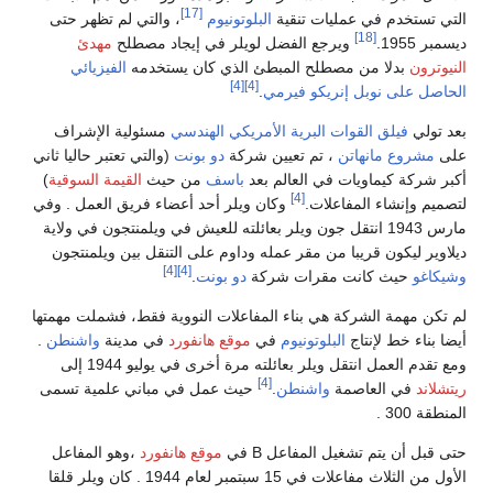
[17]
التي تستخدم في عمليات تنقية
البلوتونيوم
، والتي لم تظهر حتى
[18]
ديسمبر 1955.
ويرجع الفضل لويلر في إيجاد مصطلح
مهدئ
النيوترون
بدلا من مصطلح المبطئ الذي كان يستخدمه
الفيزيائي
[4]
[4]
الحاصل على نوبل
إنريكو فيرمي
.
بعد تولي
فيلق القوات البرية الأمريكي الهندسي
مسئولية الإشراف
على
مشروع مانهاتن
، تم تعيين شركة
دو بونت
(والتي تعتبر حاليا ثاني
أكبر شركة كيماويات في العالم بعد
باسف
من حيث
القيمة السوقية
)
[4]
لتصميم وإنشاء المفاعلات.
وكان ويلر أحد أعضاء فريق العمل . وفي
مارس 1943 انتقل جون ويلر بعائلته للعيش في ويلمنتجون في ولاية
ديلاوير ليكون قريبا من مقر عمله وداوم على التنقل بين ويلمنتجون
[4]
[4]
وشيكاغو
حيث كانت مقرات شركة
دو بونت
.
لم تكن مهمة الشركة هي بناء المفاعلات النووية فقط، فشملت مهمتها
أيضا بناء خط لإنتاج
البلوتونيوم
في
موقع هانفورد
في مدينة
واشنطن
.
ومع تقدم العمل انتقل ويلر بعائلته مرة أخرى في يوليو 1944 إلى
[4]
ريتشلاند
في العاصمة
واشنطن
.
حيث عمل في مباني علمية تسمى
المنطقة 300 .
حتى قبل أن يتم تشغيل المفاعل B في
موقع هانفورد
،وهو المفاعل
الأول من الثلاث مفاعلات في 15 سبتمبر لعام 1944 . كان ويلر قلقا