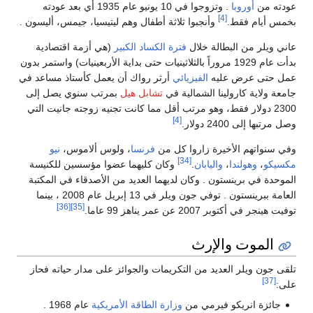
عودته من
أوروبا
. وتزوجوا في 10 يونيو عام 1935 أي بعد عودته
[4]
بخمس أيام فقط.
وأنجبوا ثلاثة أطفال وهم ليتيسيا، جيمس، أليسون .
عاني ويلر من البطالة خلال
فترة الكساد الكبير
(هي أزمة اقتصادية
بدأت عام 1929 مروراً بالثلاثينيات حتى بداية الأربعينيات) واستمر بدون
عمل حتى عرض عليه
الفيزيائي
أرثر رواك أن يعمل كأستاذ مساعد في
جامعة ولاية كارولينا الشمالية في
تشابل هيل
بمرتب سنوي يصل إلى
2300 دولار فقط، وهو مرتب أقل مما كانت تجنيه زوجته جانيت التي
[4]
وصل مرتبها إلى 2400 دولار.
وفي سنواتهم الأخيرة زاروا كل من
فرنسا
، ولوس ألاموس،
نيو
[34]
مكسيكو
،
وهولندا
،
واليابان
.
وكان كليهما عضوا مؤسسين للكنيسة
الموحدة في برينستون . وكان لديهما العديد من الأصدقاء في المكتبة
العامة ببرينستون . توفي جون ويلر في 13 إبريل عام 2008 ، بينما
[36]
[35]
توفيت هينجر في أكتوبر 2007 عن عمر يناهز 99 عاما.
الموت والإرث
تلقى جون ويلر العديد من التكريمات والجوائز على مدار حياته فحاز
[37]
على:
جائزة انريكو فيرمي من
وزارة الطاقة الأمريكية
عام 1968 .