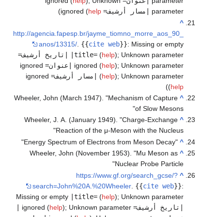
parameter
|عنوان=
ignored (
Unknown
;
)
help
parameter
|مسار أرشيف=
ignored (
help
)
^
http://agencia.fapesp.br/jayme_tiomno_morre_aos_90_
anos/13315/
.
{{
cite web
}}
:
Missing or empty
Unknown parameter
;
)
help
(
|title=
|تاريخ أرشيف=
Unknown parameter
;
)
help
ignored (
|عنوان=
ignored
Unknown parameter
;
)
help
(
|مسار أرشيف=
ignored
)
(
help
Wheeler, John (March 1947). "Mechanism of Capture
^
of Slow Mesons"
Wheeler, J. A. (January 1949). "Charge-Exchange
^
Reaction of the μ-Meson with the Nucleus"
"Energy Spectrum of Electrons from Meson Decay"
^
Wheeler, John (November 1953). "Mu Meson as
^
Nuclear Probe Particle"
https://www.gf.org/search_gcse/?
^
search=John%20A.%20Wheeler
.
{{
cite web
}}
:
Missing or empty
|title=
(
help
)
;
Unknown parameter
|تاريخ أرشيف=
ignored (
Unknown parameter
;
)
help
|