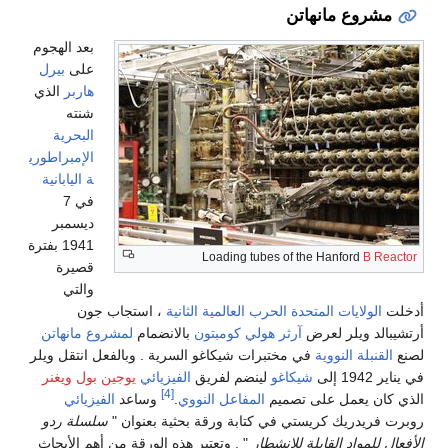
مشروع مانهاتن
بعد الهجوم
على
بيرل
هاربر
الذي
شنته
البحرية
الإمبراطوري
ة اليابانية
في 7
ديسمبر
1941 بفترة
Loading tubes of the Hanford
B Reactor
قصيرة
والتي
أدخلت
الولايات المتحدة
الحرب العالمية الثانية
، استجاب جون
أرتشيبالد ويلر لعرض
آرثر هولي كومبتون
بالانضمام
لمشروع مانهاتن
لصنع
القنبلة النووية
في مختبرات شيكاغو السرية . وبالفعل انتقل ويلر
في يناير 1942 إلى
شيكاغو
لينضم لفريق
الفيزيائي
يوجين بول ويغنر
[4]
الذي كان يعمل على تصميم
المفاعل النووي
.
وساعد
الفيزيائي
روبرت فريدريك كريستي في كتابة ورقة بحثية بعنوان "
سلسلة ردو
الأفعال للمواد القابلة للانشطار
" . وتعتبر هذه الورقة من أهم الأبحاث