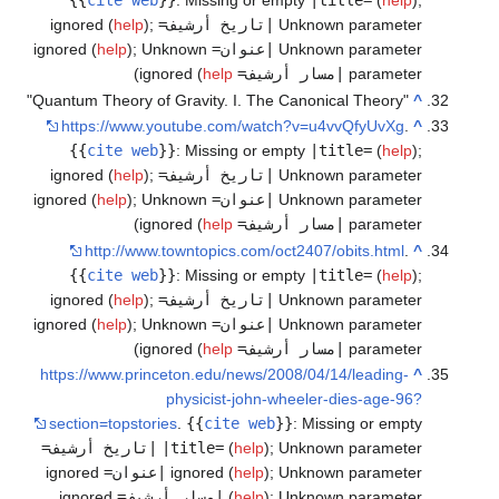
{{
cite web
}}
:
Missing or empty
|title=
(
help
)
;
Unknown parameter
|تاريخ أرشيف=
ignored (
;
)
help
Unknown parameter
|عنوان=
ignored (
Unknown
;
)
help
parameter
|مسار أرشيف=
ignored (
help
)
"Quantum Theory of Gravity. I. The Canonical Theory"
^
https://www.youtube.com/watch?v=u4vvQfyUvXg
.
^
{{
cite web
}}
:
Missing or empty
|title=
(
help
)
;
Unknown parameter
|تاريخ أرشيف=
ignored (
;
)
help
Unknown parameter
|عنوان=
ignored (
Unknown
;
)
help
parameter
|مسار أرشيف=
ignored (
help
)
http://www.towntopics.com/oct2407/obits.html
.
^
{{
cite web
}}
:
Missing or empty
|title=
(
help
)
;
Unknown parameter
|تاريخ أرشيف=
ignored (
;
)
help
Unknown parameter
|عنوان=
ignored (
Unknown
;
)
help
parameter
|مسار أرشيف=
ignored (
help
)
https://www.princeton.edu/news/2008/04/14/leading-
^
physicist-john-wheeler-dies-age-96?
section=topstories
.
{{
cite web
}}
:
Missing or empty
Unknown parameter
;
)
help
(
|title=
|تاريخ أرشيف=
Unknown parameter
;
)
help
ignored (
|عنوان=
ignored
Unknown parameter
;
)
help
(
|مسار أرشيف=
ignored