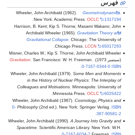
فهرس
Wheeler, John Archibald (1962).
Geometrodynamics
.
.
New York: Academic Press.
OCLC
1317194
Harrison, B. Kent; Kip S. Thorne; Masami Wakano; John
Archibald Wheeler (1965).
Gravitation Theory and
Gravitational Collapse
. Chicago: The University of
.
Chicago Press.
LCCN
65017293
Misner, Charles W.; Kip S. Thorne; John Archibald Wheeler
(سبتمبر 1973).
. San Francisco: W. H. Freeman.
Gravitation
.
0-7167-0344-0
ISBN
Wheeler, John Archibald (1979).
Some Men and Moments
in the History of Nuclear Physics: The Interplay of
Colleagues and Motivations
. Minneapolis: University of
.
Minnesota Press.
OCLC
6025422
Wheeler, John Archibald (1987).
Cosmology, Physics and
0-
Philosophy
(2nd ed.). New York: Springer Verlag.
ISBN
.
387-90581-2
Wheeler, John Archibald (1990).
A Journey Into Gravity and
Spacetime
. Scientific American Library. New York: W.H.
.
0-7167-6034-7
Freeman.
ISBN