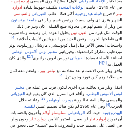
بعد اختبار
الإتحاد السوفيتي
الأول للسلاح النووي المسمى
إر ده إس - 1
في عام 1949 ، قامت
الولايات المتحدة
بتكثيف جهودها بقيادة
ادوارد
تيلر
لاختراع
قنبلة هيدروجينية
أكثر فتكا . طلب
الفيزيائي
والسياسي
الشهير هنري دي ولف سميث ورئيس قسم ويلر في
جامعة برنستون
من ويلر أن ينضم لهم في محاولة صنع القنبلة . كان ويلر في ذلك
الوقت مثل غيره من
الفيزيائيين
يحاول العودة إلى وظيفته وبناء سيرته
[4]
التي قاطعتها الحرب . رفض العديد من الفيزيائيين لأسباب أخلاقية
،
واستجاب البعض الآخر مثل إميل كونوبينشي، مارشال روزنبلوت، لوثر
نوردهايم، تشارلز كراتشفيلد، وفيزيائيي
مختبر لوس ألاموس الوطني
[27]
لصناعة الأسلحة بقيادة
الفيزيائي
نوريس ادوين برادبري
والذي كان
[4]
[4]
العمل به.
وافق ويلر على الانضمام بعد محادثته مع
نيلس بور
، وانضم معه اثنان
[4]
من طلابة وهم كين فورد وجون تول.
انتقل ويلر مرة بعائلته مرة أخرى ليكون قريبا من عمله في
مختبر
لوس ألاموس الوطني
، وأقام في المنزل الذي كان يقيم فيه
الفيزيائي
[28]
والمسمى بوالد القنبلة النووية
روبرت أوبنهايمر
وعائلته خلال
[4]
الحرب.
وفي عام 1950 لم يكن هناك تصميم عملي
للقنبلة
الهيدروجينية
. حيث أكد
الرياضياتي
ستانيسلو أولام
وأخرون بالحسابات
أن نموذج
إدوارد تيلر
لن يعمل . استمر كلا من
إدوارد تيلر
وجون ويلر
في العمل على تصميم جديد والمعروف باسم "
المنبة
" حتى نجحوا في