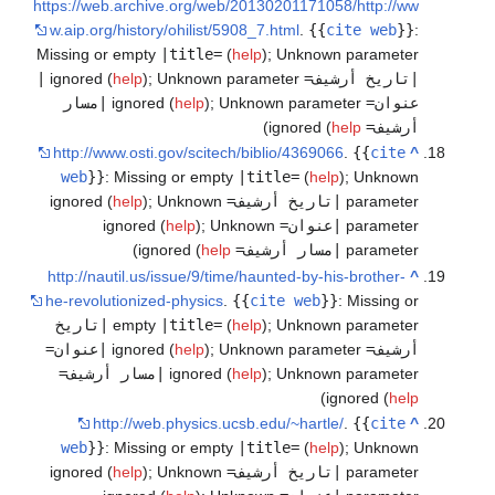
https://web.archive.org/web/20130201171058/http://ww
w.aip.org/history/ohilist/5908_7.html
.
{{
cite web
}}
:
Missing or empty
|title=
(
help
)
;
Unknown parameter
|تاريخ أرشيف=
ignored (
Unknown parameter
;
)
help
|
عنوان=
ignored (
Unknown parameter
;
)
help
|مسار
أرشيف=
ignored (
help
)
http://www.osti.gov/scitech/biblio/4369066
.
{{
cite
^
web
}}
:
Missing or empty
|title=
(
help
)
;
Unknown
parameter
|تاريخ أرشيف=
ignored (
Unknown
;
)
help
parameter
|عنوان=
ignored (
Unknown
;
)
help
parameter
|مسار أرشيف=
ignored (
help
)
http://nautil.us/issue/9/time/haunted-by-his-brother-
^
he-revolutionized-physics
.
{{
cite web
}}
:
Missing or
Unknown parameter
;
)
help
(
|title=
empty
|تاريخ
أرشيف=
ignored (
Unknown parameter
;
)
help
|عنوان=
Unknown parameter
;
)
help
ignored (
|مسار أرشيف=
)
ignored (
help
http://web.physics.ucsb.edu/~hartle/
.
{{
cite
^
web
}}
:
Missing or empty
|title=
(
help
)
;
Unknown
parameter
|تاريخ أرشيف=
ignored (
Unknown
;
)
help