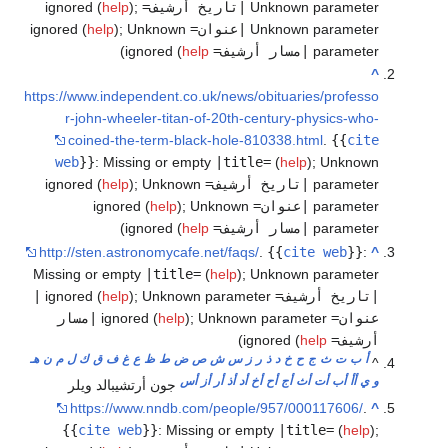
Unknown parameter
|تاريخ أرشيف=
ignored (
;
)
help
Unknown parameter
|عنوان=
ignored (
Unknown
;
)
help
parameter
|مسار أرشيف=
ignored (
help
)
^
https://www.independent.co.uk/news/obituaries/professo
r-john-wheeler-titan-of-20th-century-physics-who-
coined-the-term-black-hole-810338.html
.
{{
cite
web
}}
:
Missing or empty
|title=
(
help
)
;
Unknown
parameter
|تاريخ أرشيف=
ignored (
Unknown
;
)
help
parameter
|عنوان=
ignored (
Unknown
;
)
help
parameter
|مسار أرشيف=
ignored (
help
)
http://sten.astronomycafe.net/faqs/
.
{{
cite web
}}
:
^
Missing or empty
|title=
(
help
)
;
Unknown parameter
|تاريخ أرشيف=
ignored (
Unknown parameter
;
)
help
|
عنوان=
ignored (
Unknown parameter
;
)
help
|مسار
أرشيف=
ignored (
help
)
أ
ب
ت
ث
ج
ح
خ
د
ذ
ر
ز
س
ش
ص
ض
ط
ظ
ع
غ
ف
ق
ك
ل
م
ن
هـ
^
و
ي
أأ
أب
أت
أث
أج
أح
أخ
أد
أذ
أر
أز
أس
جون أرتشيبالد ويلر
https://www.nndb.com/people/957/000117606/
.
^
{{
cite web
}}
:
Missing or empty
|title=
(
help
)
;