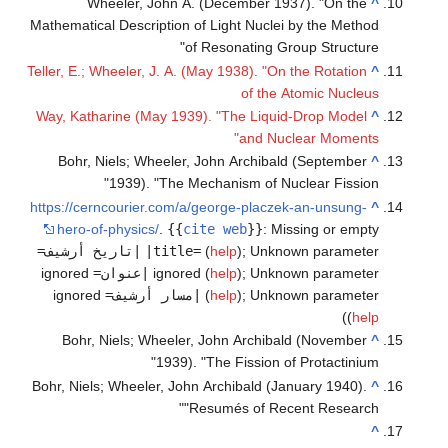
Wheeler, John A. (December 1937). "On the
^
Mathematical Description of Light Nuclei by the Method
of Resonating Group Structure"
Teller, E.; Wheeler, J. A. (May 1938). "On the Rotation
^
of the Atomic Nucleus
Way, Katharine (May 1939). "The Liquid-Drop Model
^
and Nuclear Moments"
Bohr, Niels; Wheeler, John Archibald (September
^
1939). "The Mechanism of Nuclear Fission"
https://cerncourier.com/a/george-placzek-an-unsung-
^
hero-of-physics/
.
{{
cite web
}}
:
Missing or empty
Unknown parameter
;
)
help
(
|title=
|تاريخ أرشيف=
Unknown parameter
;
)
help
ignored (
|عنوان=
ignored
Unknown parameter
;
)
help
(
|مسار أرشيف=
ignored
)
(
help
Bohr, Niels; Wheeler, John Archibald (November
^
1939). "The Fission of Protactinium"
Bohr, Niels; Wheeler, John Archibald (January 1940).
^
"Resumés of Recent Research"
^