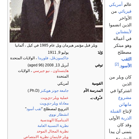
عالم
أمريكي
فيزيائي
من
الأواخر
الذين انضموا
لأينشتاين
في أعماله
وهو مبتكر
ويلر قبل مؤتمر هيرمان ويل عام 1985 في كيل ، ألمانيا
مصطلح
وُلِدَ
يوليو 9, 1911
جاكسون‌ڤل، فلوريدا
، الولايات المتحدة
الثقب
[2]
توفي
أبريل 13, 2008
(aged 96)
الأسود
.
هايتستاون ، نيو جيرسي
، الولايات
المتحدة
كان ويلر من
الذين
القومية
أمريكي
اشتركوا في
المدرسة الأم
جامعة جونز هوپكنز
(Ph.D.)
مشروع
عـُرِف بـ
عملية ويلر-دي‌ويت
معادلة ويلر-دي‌ويت
مانهاتن
الترويج لمصطلح "
ثقب أسود
"
لإنتاج
القنبلة
انشطار نووي
الذرية
الأولى
الديناميكا الهندسية
وقد كان
نظرية النسبية العامة
يتمنى أن يبدأ
نظرية المجال الموحد
ويلر-فاينمان نظرية الامتصاص
المشروع