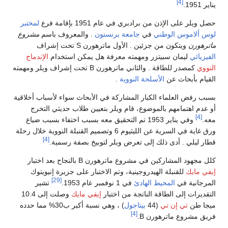
[4]
يناير 1951.
حصل ويلر على الإذن من برادبري في عام 1951 بإقامة فرع
لمختبر
لوس ألاموس الوطني
في
جامعة برنستون
. والمعروف باسم
مشروع
ماترهورن
ويتكون من جزئين . الأول ماترهورن S تحت إشراف
الفيزيائي
ليمان سبيتزر ومهمته معرفة هل يمكن استخدام
الإندماج
النووي
كمصدر للطاقة . والثاني ماترهورن B تحت إشراف ويلر ومهمته
القيام بأبحاث عن
الأسلحة النووية
.
بسبب رفض العلماء الكبار المشاركة في الأبحاث سواء لأسباب أخلاقية
أو عدم اهتمامهم بالموضوع، قام ويلر بتعيين طلاب حديثي التخرج
[4]
معه.
وفي يناير 1953 تم التحقيق معه بسبب اختفاء بسبب ضياع
ورق غاية في السرية عن الليثيوم 6 وتصميم القنبلة النووية خلال رحلة
[4]
قطار ليلي . أدى ذلك إلى تعرض ويلر لتوبيخ بصفة رسمية.
كلل مجهود المشاركين في مشروع ماترهورن B بالنجاح بعد اختبار
إيفي مايك
للقنبلة الهيدروجينية، وتم الاختبار على جزيرة إنيويتوك
[29]
المرجانية في
المحيط الهادئ
في 1 نوفمبر عام 1953.
تشير
التقديرات إلى الطاقة الناتجة من اختبار
إيفي مايك
وصلت إلى 10.4
ميجا طن
تي إن تي
(44
بيتاجول
) ، وهي نسبة أكبر ب30% مما حدده
[4]
فريق مشروع ماترهورن B.