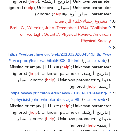
Unknown parameter
|تاريخ أرشيف=
ignored (
;
)
help
Unknown parameter
|عنوان=
ignored (
Unknown
;
)
help
parameter
|مسار أرشيف=
ignored (
help
)
^
مشروع إحصاء علماء الرياضيات
Breit, G.; Wheeler, John (December 1934). "Collision
^
of Two Light Quanta". Physical Review. American
Physical Society
^
https://web.archive.org/web/20130202034349/http://ww
w.aip.org/history/ohilist/5908_6.html
.
{{
cite web
}}
:
Missing or empty
|title=
(
help
)
;
Unknown parameter
|تاريخ أرشيف=
ignored (
Unknown parameter
;
)
help
|
عنوان=
ignored (
Unknown parameter
;
)
help
|مسار
أرشيف=
ignored (
help
)
https://www.princeton.edu/news/2008/04/14/leading-
^
physicist-john-wheeler-dies-age-96
.
{{
cite web
}}
:
Missing or empty
|title=
(
help
)
;
Unknown parameter
|تاريخ أرشيف=
ignored (
Unknown parameter
;
)
help
|
عنوان=
ignored (
Unknown parameter
;
)
help
|مسار
أرشيف=
ignored (
help
)