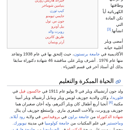
جيرالد هاريس روزين
وطاقتها
بنيامين شوماخر
كيپ ثورن
الكهربائية أياً
جايمي تيومنو
تكن المادة
جون س. تول
التي
بيل أونرو
[3]
انشأتها.
روبرت والد
طريق كاثرين
أمضى ويلر
آرثر ويتمان
أغلبية حياته
الأكاديمية في
جامعة برنستون
، حيث إلتحق بها في عام 1938 وتقاعد
منها عام 1976 . أشرف ويلر على مناقشة 46 شهادة دكتوراة سابقا
بذلك أي أستاذ آخر في قسم الفيزياء .
الحياة المبكرة والتعليم
ولد جون أرتشيبالد ويلر في 9 يوليو عام 1911 في
جاكسون فيل
في
فلوريدا
، وكان والدية جوزيف لويس ويلر ومابل أرشيبالد ويلر أمينا
[4]
مكتبة.
أنجبا أربع أطفال كان ويلر أكبرهم، وله أخان صغيران هما
جوزيف وروبرت، وألأخت الصغرى ماري . وإستطع جوزيف أن ينال
شهادة الدكتوراة
من
جامعة براون
في
بروفيدانس
في ولاية
رود آيلاند
.
وماجستير
في علم المكتبات من
جامعة كولومبيا
في مدينة
نيويورك
.
وحصل روبت على درجة
الدكتوراة
في
الجيولوجيا
من
جامعة هارفرد
،