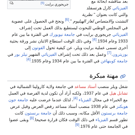
بعد مناقشه أبحاثة مع
[5]
جريجوري برايت.
الفيزيائي
كارل هرتسفلد
والتي كانت بعنوان "
نظرية
[6]
التشتت والامتصاص لغاز الهيليوم
".
ونجح في الحصول على عضوية
في المجلس الوطني للبحوث ليستطيع بذلك العمل تحت إشراف
الفيزيائي
جريجوري برايت في
جامعة نيويورك
في الفترة ما بين عام
[4]
1933 وعام 1934.
وفي ذلك الوقت استطاع الاثنان نشر ورقة بحثية
أخرى تسمى عملية برايت ويلر، عن كيفية تحول
الفوتون
إلى
[7]
بوزيترون
.
وعمل بعد ذلك تحت إشراف
الفيزيائي
الشهير
نيلز بور
في
[4]
جامعة كوبنهاغن
في الفترة ما بين عام 1934 وعام 1935.
مهنة مبكرة
شغل ويلر منصب
أستاذ مساعد
في جامعة ولاية كارولينا الشمالية في
تشابل هيل
في عام 1937، ولكنه أراد أن تكون لدية الفرصة في العمل
[4]
مع الخبراء في مجال
الفيزياء
، لذلك عندما عرضت عليه
جامعة جون
هوبكنز
في عام 1938 منصب أستاذ مساعد رفض العرض وقبل عرض
جامعة برنستون
الأقل مكانه، وسبب ذلك أن
جامعة برنستون
كانت
[8]
تطور قسم
الفيزياء
في ذلك الوقت فكان قرارة صحيحا.
وبقى عضوا
[9]
في الجامعة حتى عام 1976.