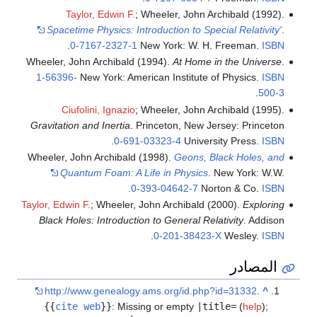
Taylor, Edwin F.
; Wheeler, John Archibald (1992).
Spacetime Physics: Introduction to Special Relativity'
.
.
0-7167-2327-1
New York: W. H. Freeman.
ISBN
Wheeler, John Archibald (1994).
At Home in the Universe
.
1-56396-
New York: American Institute of Physics.
ISBN
.
500-3
Ciufolini, Ignazio
; Wheeler, John Archibald (1995).
Gravitation and Inertia
. Princeton, New Jersey: Princeton
.
0-691-03323-4
University Press.
ISBN
Wheeler, John Archibald (1998).
Geons, Black Holes, and
Quantum Foam: A Life in Physics
. New York: W.W.
.
0-393-04642-7
Norton & Co.
ISBN
Taylor, Edwin F.
; Wheeler, John Archibald (2000).
Exploring
Black Holes: Introduction to General Relativity
. Addison
.
0-201-38423-X
Wesley.
ISBN
المصادر
http://www.genealogy.ams.org/id.php?id=31332
.
^
{{
cite web
}}
:
Missing or empty
|title=
(
help
)
;