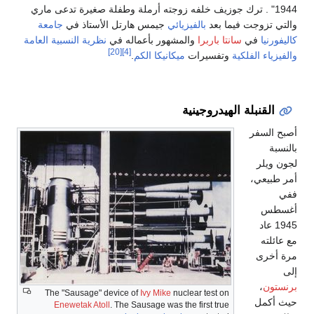
1944" . ترك جوزيف خلفه زوجته أرملة وطفلة صغيرة تدعى ماري
والتي تزوجت فيما بعد
بالفيزيائي
جيمس هارتل الأستاذ في
جامعة
كاليفورنيا
في
سانتا باربرا
والمشهور بأعماله في
نظرية النسبية العامة
[20]
[4]
والفيزياء الفلكية
وتفسيرات
ميكانيكا الكم
.
القنبلة الهيدروجينية
أصبح السفر
بالنسبة
لجون ويلر
أمر طبيعي،
ففي
أغسطس
1945 عاد
مع عائلته
مرة أخرى
إلى
برنستون
،
The "Sausage" device of
Ivy Mike
nuclear test on
حيث أكمل
Enewetak Atoll
. The Sausage was the first true