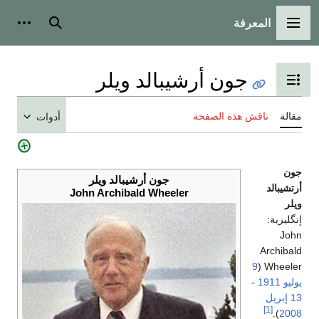
المعرفة
القائمة الرئيسية
بحث
أدوات
جون أرشيبالد ويلر
تبديل عرض جدول المحتويات
مقالة
ناقش هذه الصفحة
أدوات
جون
جون أرشيبالد ويلر
أرتشيبالد
John Archibald Wheeler
ويلر
إنگليزية:
John
Archibald
9
(
Wheeler
يوليو
1911
-
13 إبريل
[1]
).
2008