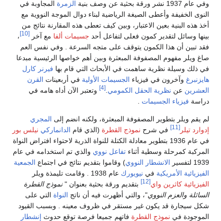
وفي عام 1937 نشر ورقة بحثية عن وصف بنية
الزمرة
المجاوبة في
النوى الخفيفة وأعطى الصيغة الرياضية لبناء دوال الموجة النووية مع
أخذ هذه البنية بعين الاعتبار، وبين كيف تعطى هذه المقارنة نتائج من
[10]
بينها وسائل لتقدير كمون فعلى لتفاعل أحد
جسيمات ألفا
مع آخر
،
فقد تبين أن هذا الكمون يتوقف على متجه السرعة . وفي نفس العم
صاغ ويلر مفهوم المصفوفة المبعثرة وبين أهم خواصها الرئيسية مبدعا
في ذلك وسيلة نظرية ساهمت في الأبحاث التي قام بها
فيرنر كارل
هايزنبرغ
وآخرون في فيزياء
الجسيمات الأولية
في أربعينات
القرن
[4]
العشرين
عن
نظرية الحقل الكمومي
.
وتعتبر الآن أداه هامه في
دراسة
فيزياء الجسيمات
.
لم يقم ويلر بتطوير المصفوفة المبعثرة، ولكنه انضم إلى
المجري
[11]
إدوارد تيلر
في شرح
نموذج القطرة
(الذي قام
الدانماركي
نيلس بور
في عام 1936 بتطوير معادلة الكتلة للنواة الذرية لاحتواء افتراض النواة
المركبة كمرحلة وسطية أثناء
تفاعل نووي
والذي تم استخدامه في عام
1939 لتفسير
الانشطار النووي
) وقاموا بتقديم نتائج في اجتماع
الجمعية
الفيزيائية الأمريكية
في
نيويورك
عام 1938 . وقامت تليمذة ويلر
[12]
الفيزيائية
كاثرين واي
بتقديم ورقة بحثية بعنوان "
نموذج القطرة
السائلة والعزم النووي
"، والتي أظهرت فيه أن ناتج
النواة
التي على
شكل سيجارة قد يكون غير مستقر في ظروف معينه . وبسبب القيود
الموجودة في
نموذج القطرة
فاتهم جميعا فرصة توقع حدوث
إنشطار