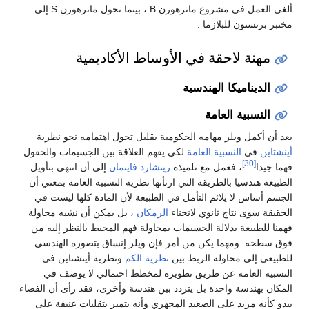
ألغى العمل في مشروع ماترهورن B ، بينما تحول ماترهورن S إلى
مختبر برنستون للبلازما .
مهنة لاحقة في الأوساط الأكاديمية
الديناميكا الهندسية
النسبية العامة
بعد أن أكمل ويلر مهامه الحكومية بقليل تحول اهتمامه نحو نظرية
أينشتاين
في
النسبية العامة
لكي يفهم العلاقة بين الجسيمات والحقول
[30]
فهما جيدا
، فعمل مع تلميذه
ريتشارد فاينمان
إلى أن انتهي بتأويل
الطبيعة هندسيا بالطريقة التي ارتأتها نظرية النسبية العامة بمعني أن
الجسم أساس لا يلائم التأمل في الطبيعة لأن المادة كلها ليست في
الحقيقة سوى نتاج ثانوي لانحناء
الزمكان
، بل يمكن أن نشبه محاولة
فهمنا للطبيعة بدلالة الجسيمات بمحاولة فهم المحيط بالنظر إليه من
فوق سطحه. ومهما يكن من أمر فإن ويلر إنساق بتصوره الهندسي
للطبيعي إلى محاولة الربط بين
نظرية الكم
ونظرية أينشتاين في
النسبية العامة عن طريق تطويره لمخطط احتمالي لا يوصف في
المكان بهندسة واحدة بل يتردد بين هندسة وأخرى، فقد رأى أن الفضاء
يبدو كأنه مزبد على الصعيد المجهري وأنه يتميز بتقلبات عنيفة على