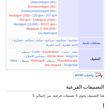
Octacontagon (80)
Enneacontagon (90)
Enneacontahexagon (96)
Hectogon (100)
120-gon
257-gon
360-gon
Chiliagon (1000)
Myriagon (10,000)
65537-gon
Megagon (1,000,000)
Apeirogon (∞)
خماسية
سداسية
سباعية
ثمانية
تساعية
عشارية
مضلعات نجمية
إحدى عشرية
إثنى عشرية
مقعر
محدب
Equiangular
Cyclic
منتظم
Isogonal
Infinite skew
متجانس الأضلاع
الصفوف
Pseudotriangle
منتظم
Reinhardt
بسيط
Skew
Star-shaped
Tangential
رياضيات portal
التصنيفات الفرعية
هذا التصنيف يحوي 5 تصنيفات فرعية، من إجمالي 5.
أ