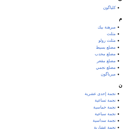
كلياگون
م
مبرهنة بيك
مثلث
مثلث رولو
مضلع بسيط
مضلع محدب
مضلع مقعر
مضلع نجمي
ميرياگون
ن
نجمة إحدى عشرية
نجمة تساعية
نجمة خماسية
نجمة سباعية
نجمة سداسية
نجمة عشارية