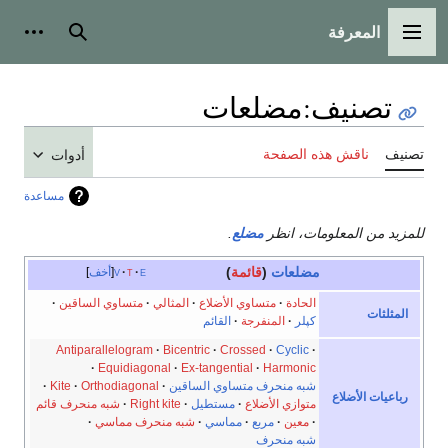
المعرفة
القائمة الرئيسية
بحث
أدوات
تصنيف
:
مضلعات
تصنيف
ناقش هذه الصفحة
أدوات
مساعدة
للمزيد من المعلومات، انظر
مضلع
.
مضلعات
(
قائمة
)
e
t
v
أخف
الحادة
متساوي الأضلاع
المثالي
متساوي الساقين
المثلثات
كپلر
المنفرجة
القائم
Antiparallelogram
Bicentric
Crossed
Cyclic
Equidiagonal
Ex-tangential
Harmonic
شبه منحرف متساوي الساقين
Orthodiagonal
Kite
رباعيات الأضلاع
متوازي الأضلاع
مستطيل
Right kite
شبه منحرف قائم
معين
مربع
مماسي
شبه منحرف مماسي
شبه منحرف