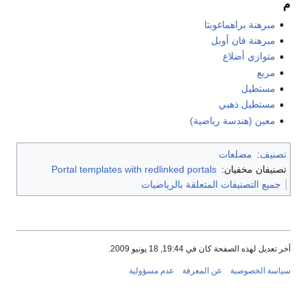
م
مبرهنة براهماغوبتا
مبرهنة فان أوبل
متوازي أضلاع
مربع
مستطيل
مستطيل ذهبي
معين (هندسة رياضية)
تصنيف
:
مضلعات
تصنيفان مخفيان:
Portal templates with redlinked portals
جميع التصنيفات المتعلقة بالرياضيات
آخر تعديل لهذه الصفحة كان في 19:44, 18 يونيو 2009.
سياسة الخصوصية
عن المعرفة
عدم مسؤولية