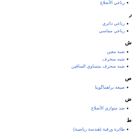
رباعي الأضلاع
ر
رباعي دائري
رباعي مماسي
ش
شبه معين
شبه منحرف
شبه منحرف متساوي الساقين
ص
صيغة براهماگوپتا
ض
ضد متوازي الأضلاع
ط
طائرة ورقية (هندسة رياضية)