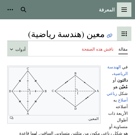
المعرفة
القائمة الرئيسية
بحث
أدوات
معين (هندسة رياضية)
تبديل عرض جدول المحتويات
مقالة
ناقش هذه الصفحة
أدوات
في
الهندسة
الرياضية
،
دالتون
أو
مُعيّن
هو
شكل
رباعي
أضلاع
به
أضلاعه
الأربعة ذات
المعين.
أطوال
متساوية.أو
هو شكل رباعي مكون من مثلثين متساويي الساقين, لهما قاعدة