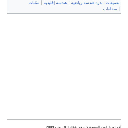
تصنيفات
:
بذرة هندسة رياضية
هندسة إقليدية
مثلثات
مضلعات
آخر تعديل لهذه الصفحة كان في 19:44, 18 يونيو 2009.