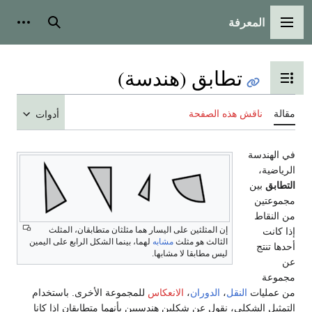
المعرفة
القائمة الرئيسية
بحث
أدوات
تطابق (هندسة)
تبديل عرض جدول المحتويات
مقالة
ناقش هذه الصفحة
أدوات
في الهندسة
الرياضية،
التطابق
بين
مجموعتين
من النقاط
إن المثلثين على اليسار هما مثلثان متطابقان، المثلث
إذا كانت
الثالث هو مثلث
مشابه
لهما، بينما الشكل الرابع على اليمين
أحدها تنتج
ليس مطابقا لا مشابها.
عن
مجموعة
من عمليات
النقل
،
الدوران
،
الانعكاس
للمجموعة الأخرى. باستخدام
التمثيل الشكلي، نقول عن شكلين هندسيين بأنهما متطابقان إذا كانا