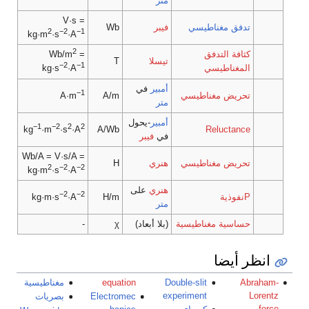
متر
V·s =
تدفق مغناطيسي
فيبر
Wb
2
−2
−1
kg·m
·s
·A
2
كثافة التدفق
Wb/m
=
تيسلا
T
−2
−1
المغناطيسي
kg·s
·A
أمبير
في
−1
تحريض مغناطيسي
A/m
A·m
متر
أمبير
-يحول
−1
−2
2
2
A/Wb
Reluctance
kg
·m
·s
·A
في
فيبر
Wb/A = V·s/A =
تحريض مغناطيسي
هنري
H
2
−2
−2
kg·m
·s
·A
هنري
على
−2
−2
Pنفوذية
H/m
kg·m
·s
·A
متر
حساسية مغناطيسية
(بلا أبعاد)
χ
-
انظر أيضا
Abraham-
Double-slit
equation
مغناطيسية
experiment
Lorentz
Electromec
بصريات