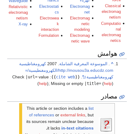
force
كهرباء
hanics
Waveguide
Classical
Electrostati
Electromag
Relativistic
electromag
cs
net
electromag
netism
netism
Electrowea
Electromag
Computatio
k
netic
X-ray
nal
interaction
modeling
electromag
Formulation
Electromag
netics
netic wave
هوامش
^
.
الموسوعة المعرفية الشاملة
. 2007
كهرومغناطيسية
http://mousou3a.educdz.com/الكهرومغنطيسية/=
كهرومغناطيسية
.
{{
cite web
}}
:
value
|url=
Check
(
help
)
;
Missing or empty
|title=
(
help
)
مصادر
This article or section includes a
list
of references
or
external links
, but
its sources remain unclear because
.
it lacks
in-text citations