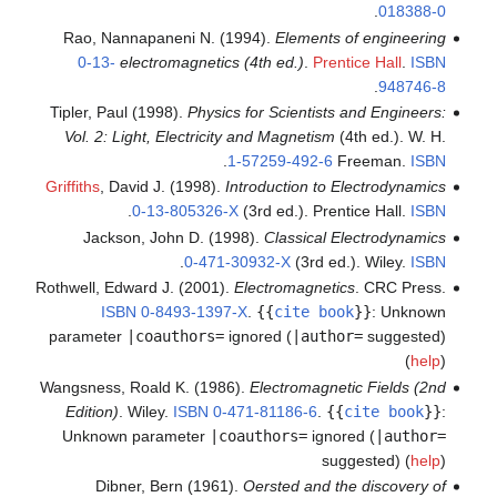
.
018388-0
Rao, Nannapaneni N. (1994).
Elements of engineering
0-13-
electromagnetics (4th ed.)
.
Prentice Hall
.
ISBN
.
948746-8
Tipler, Paul (1998).
Physics for Scientists and Engineers:
Vol. 2: Light, Electricity and Magnetism
(4th ed.). W. H.
.
1-57259-492-6
Freeman.
ISBN
Griffiths
, David J. (1998).
Introduction to Electrodynamics
.
0-13-805326-X
(3rd ed.). Prentice Hall.
ISBN
Jackson, John D. (1998).
Classical Electrodynamics
.
0-471-30932-X
(3rd ed.). Wiley.
ISBN
Rothwell, Edward J. (2001).
Electromagnetics
. CRC Press.
ISBN
0-8493-1397-X
.
{{
cite book
}}
:
Unknown
parameter
|coauthors=
ignored (
|author=
suggested)
(
help
)
Wangsness, Roald K. (1986).
Electromagnetic Fields (2nd
Edition)
. Wiley.
ISBN
0-471-81186-6
.
{{
cite book
}}
:
Unknown parameter
|coauthors=
ignored (
|author=
suggested) (
help
)
Dibner, Bern (1961).
Oersted and the discovery of