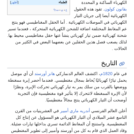
الكهرباء الساكنة و المحددة
العلماء
أظهر
بقانون كولون
. تقود هذه الحقول
ع
ن
ت
•
•
الكهربائية أيضا إلى جريان التيار
الكهربائي في الموصلات الكهربائية . أما الحقل المغناطيسي فهو ينتج
عم المغانط المختلفة اضافة للشحن الكهربائية المتحركة ، فعندما تسير
شحنة كهربائية ضمن تيار كهربائي ينشأ عنها حقل مغناطيسي محيط بها.
لذلك يصعب فصل هذين الحقلين عن بعضهما البعض في الكثير من
الحالات .
التاريخ
في عام
1820م
، اكتشف العالم الدنماركي
هانز أورستد
أن أي موصل
يحمل تيارًا كهربائيًا يُحاط بمجال مغنطيسي. فعندما أحضر إبرة ممغنطة
ووضعها بالقرب من سلك يمر به تيار كهربائي تحركت الإبرة، ونظرًا
لأن الإبرة الممغنطة لاتتحرك إلا بتأثير قوة مغنطيسية فإن التجربة
أوضحت أن التيار الكهربائي ينتج مجالاً مغنطيسيًا.
أعلن العالم الفرنسي
أندريه ماري أمبير
في العشرينيات من القرن
التاسع عشر الميلادي أن التيار الكهربائي هو المسؤول عن إنتاج كل
المغنطيسية. واستنتج أن المغانط الدائمة تسري بداخلها تيارات ضئيلة.
وقاد العمل الذي قام به كل من أورستد وأمبير إلى تطوير المغنطيس