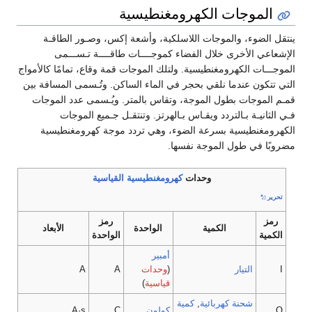
الموجات الكهرومغنطيسية
ينتقل الضوء، والموجات اللاسلكية، وأشعة إكس، وصـور الطاقـة
الإشعاعي الأخرى خلال الفضاء كموجــــات طاقــــة تـســـمى
الموجـــات الكهرومغنطيسية. ولتلك الموجات قمة وقاع، تمامًا كالأمواج
التي تتكون عندما نلقي بحجر في الماء الساكن. وتُـسمى المسافة بين
قمـم الموجات بطول الموجة، وتقاس بالمتر. ويُـسمى عدد الموجات
فـي الثانيـة بـالتردد ويقـاس بـالهرتز. وتنتقـل جـميع الموجات
الكهرومغنطيسية بسرعة الضوء، وهي تردد موجة كهرومغنطيسية
مضروبًا في طول الموجة نفسها.
وحدات
كهرومغنطيسية
القياسية
تحرير
رمز
رمز
الكمية
الواحدة
الأبعاد
الكمية
الواحدة
أمبير
I
التيار
(
وحدات
A
A
قياسية
)
شحنة كهربائية
,
كمية
Q
كولون
C
A·s