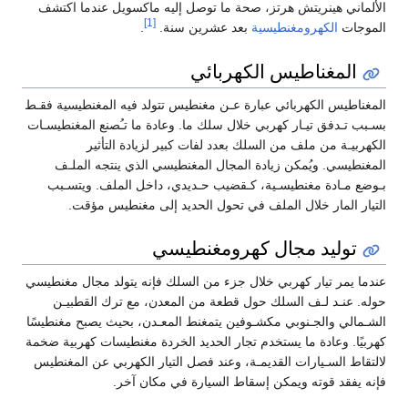
الألماني هينريتش هرتز، صحة ما توصل إليه ماكسويل عندما اكتشف
[1]
الموجات
الكهرومغنطيسية
بعد عشرين سنة.
.
المغناطيس الكهربائي
المغناطيس الكهربائي عبارة عـن مغنطيس تتولد فيه المغنطيسية فقـط
بسـبب تـدفق تيـار كهربي خلال سلك ما. وعادة ما تـُصنع المغنطيسـات
الكهربيـة من ملف من السلك بعدد لفات كبير لزيادة التأثير
المغنطيسي. ويُمكن زيادة المجال المغنطيسي الذي ينتجه الملـف
بـوضع مـادة مغنطيسـية، كـقضيب حـديدي، داخل الملف. ويتسـبب
التيار المار خلال الملف في تحول الحديد إلى مغنطيس مؤقت.
توليد مجال كهرومغنطيسي
عندما يمر تيار كهربي خلال جزء من السلك فإنه يتولد مجال مغنطيسي
حوله. عنـد لـف السلك حول قطعة من المعدن، مع ترك القطبيـن
الشـمالي والجـنوبي مكشـوفين يتمغنط المعـدن، بحيث يصبح مغنطيسًا
كهربيًا. وعادة ما يستخدم تجار الحديد الخردة مغنطيسات كهربية ضخمة
لالتقاط السـيارات القديمـة، وعند فصل التيار الكهربي عن المغنطيس
فإنه يفقد قوته ويمكن إسقاط السيارة في مكان آخر.