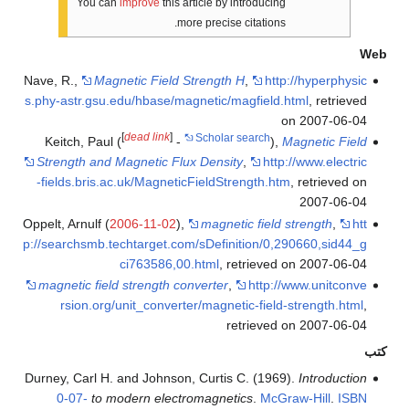
You can
improve
this article by introducing
more precise citations.
Web
Nave, R.,
Magnetic Field Strength H
,
http://hyperphysic
s.phy-astr.gsu.edu/hbase/magnetic/magfield.html
, retrieved
on 2007-06-04
[
dead link
]
Scholar search
Keitch, Paul (
-
),
Magnetic Field
Strength and Magnetic Flux Density
,
http://www.electric
-fields.bris.ac.uk/MagneticFieldStrength.htm
, retrieved on
2007-06-04
Oppelt, Arnulf (
2006-11-02
),
magnetic field strength
,
htt
p://searchsmb.techtarget.com/sDefinition/0,290660,sid44_g
ci763586,00.html
, retrieved on 2007-06-04
magnetic field strength converter
,
http://www.unitconve
rsion.org/unit_converter/magnetic-field-strength.html
,
retrieved on 2007-06-04
كتب
Durney, Carl H. and Johnson, Curtis C. (1969).
Introduction
0-07-
to modern electromagnetics
.
McGraw-Hill
.
ISBN