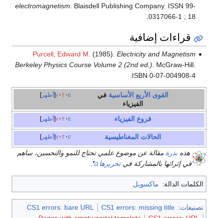
electromagnetism
. Blaisdell Publishing Company. ISSN 99-
0317066-1 ; 18.
قراءات إضافية
Purcell, Edward M.
(1985).
Electricity and Magnetism
Berkeley Physics Course Volume 2 (2nd ed.)
. McGraw-Hill.
ISBN 0-07-004908-4.
القوى الأربع الأساسية
في
e
t
v
أظهر
الفيزياء
فروع الفيزياء
e
t
v
أظهر
الحالات المغناطيسية
e
t
v
أظهر
هذه
بذرة
مقالة عن موضوع علمي تحتاج للنمو والتحسين، ساهم
في إثرائها بالمشاركة في
تحريرها
.
الكلمات الدالة:
ماكسويل
تصنيفات
:
CS1 errors: missing title
CS1 errors: bare URL
Pages with empty portal template
CS1 errors: URL