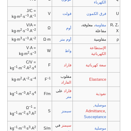
الكهرباء
J/C =
U
فرق الكمون
فولت
V
2
−3
−1
kg·m
·s
·A
R، Z،
مقاومة
، معاوقة،
V/A =
أوم
Ω
2
−3
−2
X
مفاعلة
kg·m
·s
·A
3
−3
−2
ρ
مقاومية
أوم
متر
Ω·m
kg·m
·s
·A
الإستطاعة
V·A =
واط
W
2
−3
الكهربائية
kg·m
·s
C/V =
سعة كهربائية
فاراد
F
−1
−2
2
4
kg
·m
·A
·s
مقلوب
2
−2
−4
−1
Elastance
kg·m
·A
·s
F
الفاراد
فاراد
على
−1
−3
2
4
نفوذية
F/m
kg
·m
·A
·s
متر
موصلية
,
−1
Ω
=
,
Admittance
سيمنز
S
−1
−2
3
2
kg
·m
·s
·A
Susceptance
سيمنز
في
−1
−3
3
2
موصلية
S/m
kg
·m
·s
·A