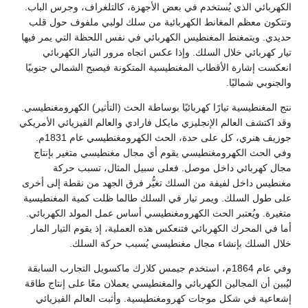
الكهربائي الذي يُستخدم في بعض الأجهزة، كالتلغراف، وجرس الباب.
وتتكون معظم المغانط الكهربائية من سلك لولبي ملفوف حول قلب
حديدي. ويتمغنط المغنطيس الكهربائي في نفس اللحظة التي يمر فيها
تيار كهربائي خلال السلك. وإذا عكس اتجاه مرور التيار الكهربائي
انعكست إشارة الأقطاب المغنطيسية المتكونة فيصبح الشمالي جنوبيًا
والجنوبي شماليًا.
نتج المغنطيسية تيارًا كهربائيًا بوساطة الحث (التأثير) الكهرومغنطيسي.
وقد اكتشف العالم الإنجليزي مايكل فارادي والعالم الفيزيائي الأمريكي
جوزيف هنري، كل على حدة، الحث الكهرومغنطيسي عام 1831م.
وفي الحث الكهرومغنطيسي يقوم أي مجال مغنطيسي متغير بإنتاج
مجال كهربائي داخل موصل. فعلى سبيل المثال، تسبب حركة
مغنطيس داخل لفيفة من السلك تغيُّر فرق الجهد من نقطة إلى أخرى
على طول السلك. ويمر تيار في السلك طالما ظلت كمية المغنطيسية
متغيرة. ويُعتبر الحث الكهرومغنطيسي أساس عمل المولد الكهربائي.
أما في المحرك الكهربائي فتنعكس هذه العملية، إذ يقوم التيار المار
خلال السلك بإنشاء مجال مغنطيسي يُسبب حركة السلك.
وفي عام 1864م، استخدم جيمس كلارك ماكسويل التجارب السابقة
ليُبين أن المجالين الكهربائي والمغنطيسي يعملان معًا على إنتاج طاقة
إشعاعية في شكل موجات كهرومغنطيسية. وأثبت العالم الفيزيائي