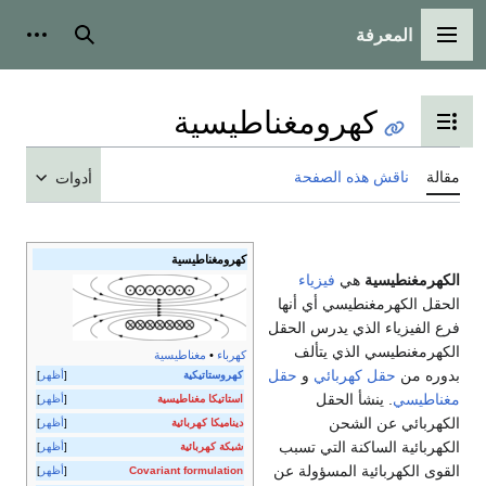
المعرفة
القائمة الرئيسية
بحث
أدوات
كهرومغناطيسية
تبديل عرض جدول المحتويات
مقالة
ناقش هذه الصفحة
أدوات
كهرومغناطيسية
الكهرمغنطيسية
هي
فيزياء
الحقل الكهرمغنطيسي أي أنها
فرع الفيزياء الذي يدرس الحقل
الكهرمغنطيسي الذي يتألف
كهرباء
•
مغناطيسية
بدوره من
حقل كهربائي
و
حقل
كهروستاتيكية
أظهر
مغناطيسي
. ينشأ الحقل
استاتيكا مغناطيسية
أظهر
الكهربائي عن الشحن
ديناميكا كهربائية
أظهر
الكهربائية الساكنة التي تسبب
شبكة كهربائية
أظهر
القوى الكهربائية المسؤولة عن
Covariant formulation
أظهر